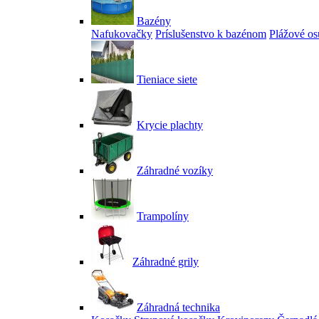
Bazény
Nafukovačky
Príslušenstvo k bazénom
Plážové os
Tieniace siete
Krycie plachty
Záhradné vozíky
Trampolíny
Záhradné grily
Záhradná technika