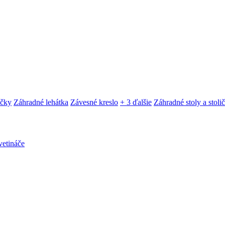
ačky
Záhradné lehátka
Závesné kreslo
+ 3 ďalšie
Záhradné stoly a stoli
etináče