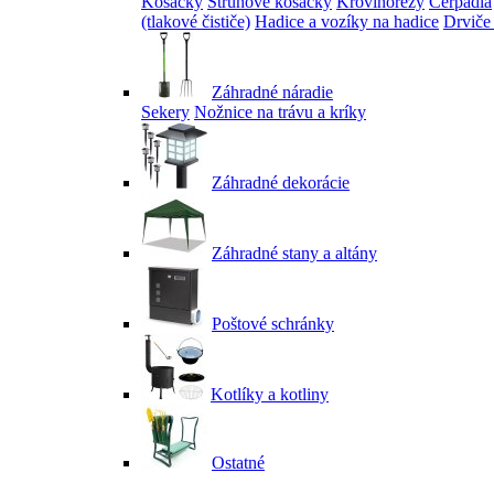
Kosačky
Strunové kosačky
Krovinorezy
Čerpadlá
(tlakové čističe)
Hadice a vozíky na hadice
Drviče
Záhradné náradie
Sekery
Nožnice na trávu a kríky
Záhradné dekorácie
Záhradné stany a altány
Poštové schránky
Kotlíky a kotliny
Ostatné