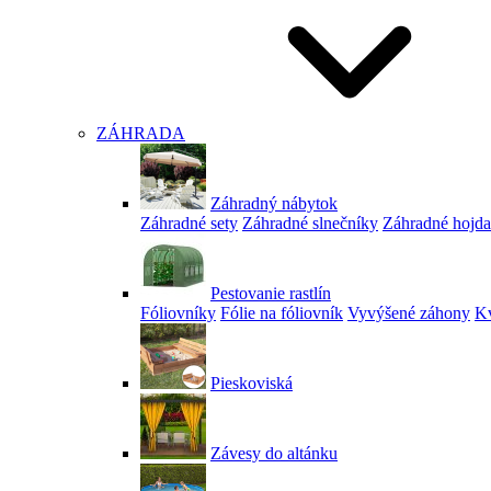
ZÁHRADA
Záhradný nábytok
Záhradné sety
Záhradné slnečníky
Záhradné hojd
Pestovanie rastlín
Fóliovníky
Fólie na fóliovník
Vyvýšené záhony
Kv
Pieskoviská
Závesy do altánku