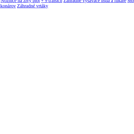
Nožnice na živý plot
+ 9 ďalších
Záhradné vysávače lístia a fukáre
Mot
 konárov
Záhradné vrtáky