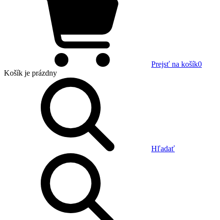
Prejsť na košík
0
Košík
je prázdny
Hľadať