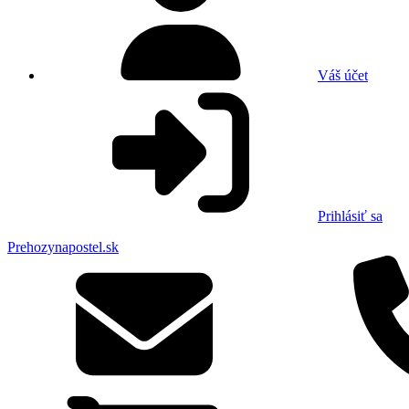
Váš účet
Prihlásiť sa
Prehozynapostel.sk