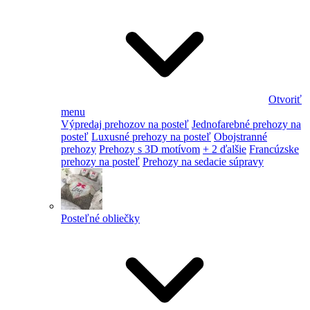
Otvoriť
menu
Výpredaj prehozov na posteľ
Jednofarebné prehozy na
posteľ
Luxusné prehozy na posteľ
Obojstranné
prehozy
Prehozy s 3D motívom
+ 2 ďalšie
Francúzske
prehozy na posteľ
Prehozy na sedacie súpravy
Posteľné obliečky