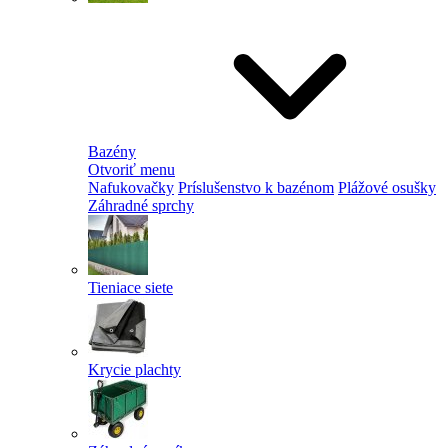
Bazény
Otvoriť menu
Nafukovačky
Príslušenstvo k bazénom
Plážové osušky
Záhradné sprchy
Tieniace siete
Krycie plachty