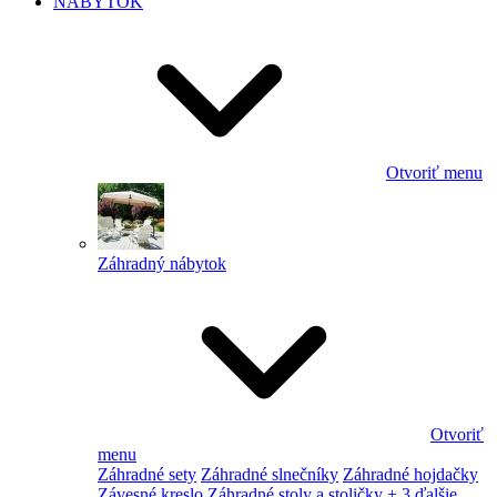
NÁBYTOK
Otvoriť menu
Záhradný nábytok
Otvoriť
menu
Záhradné sety
Záhradné slnečníky
Záhradné hojdačky
Závesné kreslo
Záhradné stoly a stoličky
+ 3 ďalšie