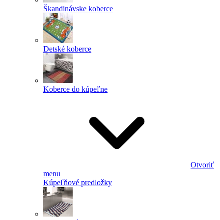
Škandinávske koberce
Detské koberce
Koberce do kúpeľne
Otvoriť
menu
Kúpeľňové predložky