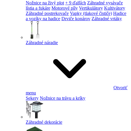
Nožnice na živý plot
+ 9 ďalších
Záhradné vysávače
lístia a fukáre
Motorové píly
Vertikulátory
Kultivátory
Záhradné postrekovače
Vapky (tlakové čističe)
Hadice
a vozíky na hadice
Drviče konárov
Záhradné vrtáky
Záhradné náradie
Otvoriť
menu
Sekery
Nožnice na trávu a kríky
Záhradné dekorácie