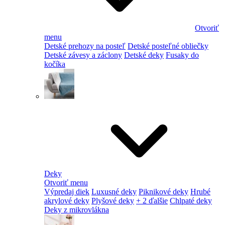
Otvoriť
menu
Detské prehozy na posteľ
Detské posteľné obliečky
Detské závesy a záclony
Detské deky
Fusaky do
kočíka
Deky
Otvoriť menu
Výpredaj diek
Luxusné deky
Piknikové deky
Hrubé
akrylové deky
Plyšové deky
+ 2 ďalšie
Chlpaté deky
Deky z mikrovlákna