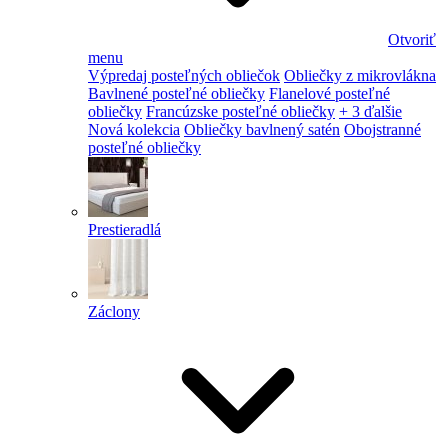
Otvoriť
menu
Výpredaj posteľných obliečok
Obliečky z mikrovlákna
Bavlnené posteľné obliečky
Flanelové posteľné
obliečky
Francúzske posteľné obliečky
+ 3 ďalšie
Nová kolekcia
Obliečky bavlnený satén
Obojstranné
posteľné obliečky
Prestieradlá
Záclony