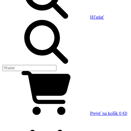
Hľadať
Prejsť na košík
0 €
0