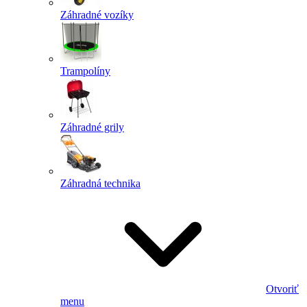
Záhradné vozíky
Trampolíny
Záhradné grily
Záhradná technika
Otvoriť
menu