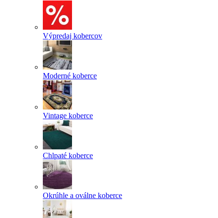
Výpredaj kobercov
Moderné koberce
Vintage koberce
Chlpaté koberce
Okrúhle a oválne koberce