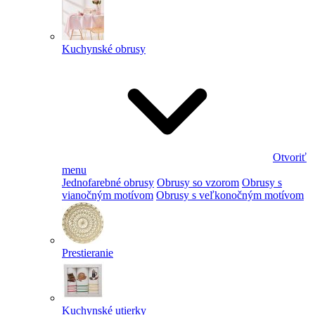
Kuchynské obrusy
Otvoriť
menu
Jednofarebné obrusy
Obrusy so vzorom
Obrusy s
vianočným motívom
Obrusy s veľkonočným motívom
Prestieranie
Kuchynské utierky