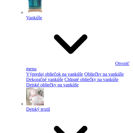
Vankúše
Otvoriť
menu
Výpredaj obliečok na vankúše
Obliečky na vankúše
Dekoračné vankúše
Chlpaté obliečky na vankúše
Detské obliečky na vankúše
Detský textil