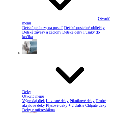
Otvoriť
menu
Detské prehozy na posteľ
Detské posteľné obliečky
Detské závesy a záclony
Detské deky
Fusaky do
kočíka
Deky
Otvoriť menu
Výpredaj diek
Luxusné deky
Piknikové deky
Hrubé
akrylové deky
Plyšové deky
+ 2 ďalšie
Chlpaté deky
Deky z mikrovlákna