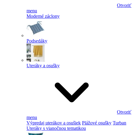
Otvoriť
menu
Moderné záclony
Podsedáky
Uteráky a osušky
Otvoriť
menu
Výpredaj uterákov a osušiek
Plážové osušky
Turban
Uteráky s vianočnou tematikou