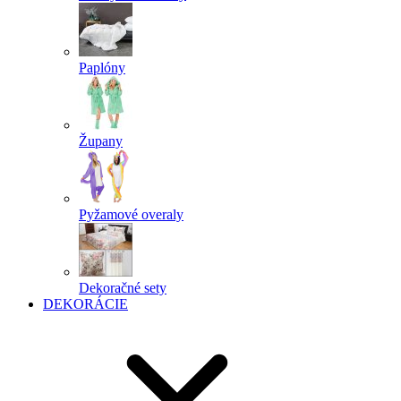
Paplóny
Župany
Pyžamové overaly
Dekoračné sety
DEKORÁCIE