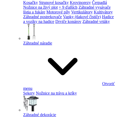
Kosačky
Strunové kosačky
Krovinorezy
Čerpadlá
Nožnice na živý plot
+ 9 ďalších
Záhradné vysávače
lístia a fukáre
Motorové píly
Vertikulátory
Kultivátory
Záhradné postrekovače
Vapky (tlakové čističe)
Hadice
a vozíky na hadice
Drviče konárov
Záhradné vrtáky
Záhradné náradie
Otvoriť
menu
Sekery
Nožnice na trávu a kríky
Záhradné dekorácie