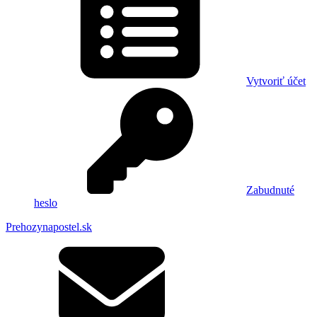
Vytvoriť účet
Zabudnuté
heslo
Prehozynapostel.sk