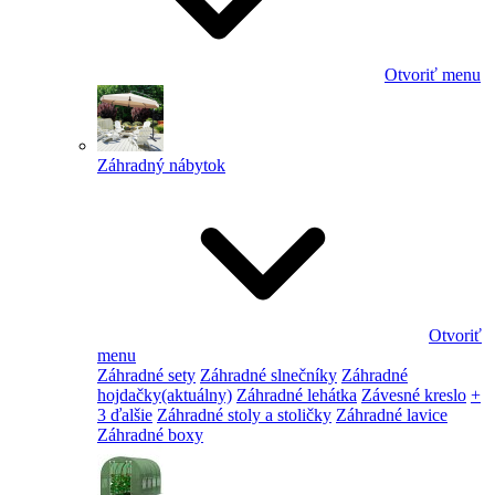
Otvoriť menu
Záhradný nábytok
Otvoriť
menu
Záhradné sety
Záhradné slnečníky
Záhradné
hojdačky
(aktuálny)
Záhradné lehátka
Závesné kreslo
+
3 ďalšie
Záhradné stoly a stoličky
Záhradné lavice
Záhradné boxy