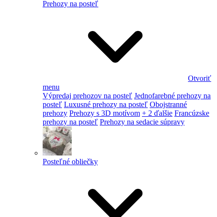
Prehozy na posteľ
Otvoriť
menu
Výpredaj prehozov na posteľ
Jednofarebné prehozy na
posteľ
Luxusné prehozy na posteľ
Obojstranné
prehozy
Prehozy s 3D motívom
+ 2 ďalšie
Francúzske
prehozy na posteľ
Prehozy na sedacie súpravy
Posteľné obliečky