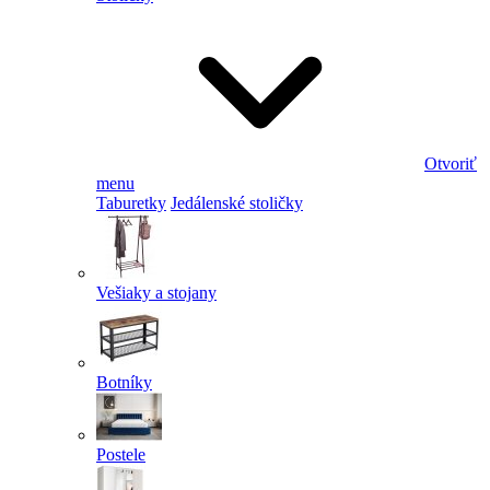
Otvoriť
menu
Taburetky
Jedálenské stoličky
Vešiaky a stojany
Botníky
Postele