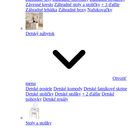
Závesné kreslo
Záhradné stoly a stoličky
+ 3 ďalšie
Záhradné lehátka
Záhradné boxy
Nafukovačky
Detský nábytok
Otvoriť
menu
Detské postele
Detské komody
Detské šatníkové skrine
Detské stoličky
Detské stolíky
+ 2 ďalšie
Detské
pohovky
Detské regály
Stoly a stolíky