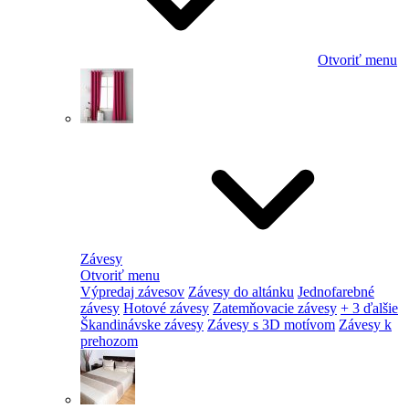
Otvoriť menu
Závesy
Otvoriť menu
Výpredaj závesov
Závesy do altánku
Jednofarebné
závesy
Hotové závesy
Zatemňovacie závesy
+ 3 ďalšie
Škandinávske závesy
Závesy s 3D motívom
Závesy k
prehozom