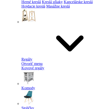
Herné kreslá
Kreslá ušiaky
Kancelárske kreslá
Hojdacie kreslá
Masážne kreslá
Regály
Otvoriť menu
Kovové regály
Komody
Stoličky