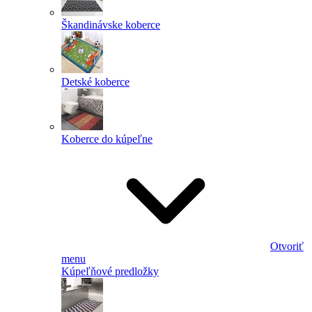
Škandinávske koberce
Detské koberce
Koberce do kúpeľne
Otvoriť
menu
Kúpeľňové predložky