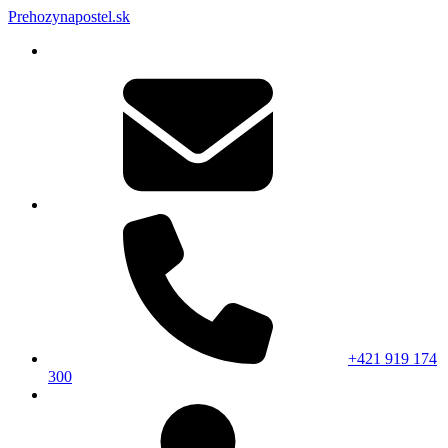
Prehozynapostel.sk
+421 919 174
300