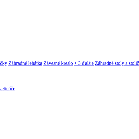
ačky
Záhradné lehátka
Závesné kreslo
+ 3 ďalšie
Záhradné stoly a stoli
etináče