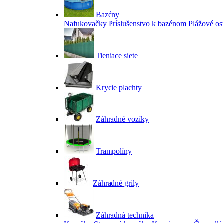
Bazény
Nafukovačky
Príslušenstvo k bazénom
Plážové os
Tieniace siete
Krycie plachty
Záhradné vozíky
Trampolíny
Záhradné grily
Záhradná technika