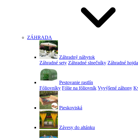
ZÁHRADA
Záhradný nábytok
Záhradné sety
Záhradné slnečníky
Záhradné hojd
Pestovanie rastlín
Fóliovníky
Fólie na fóliovník
Vyvýšené záhony
Kv
Pieskoviská
Závesy do altánku