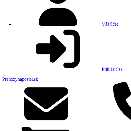
Váš účet
Prihlásiť sa
Prehozynapostel.sk