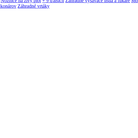
Nožnice na živý plot
+ 9 ďalších
Záhradné vysávače lístia a fukáre
Mot
 konárov
Záhradné vrtáky