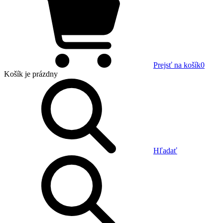
Prejsť na košík
0
Košík
je prázdny
Hľadať