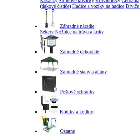
Kosačky
Strunové kosačky
Krovinorezy
Čerpadlá
(tlakové čističe)
Hadice a vozíky na hadice
Drviče
Záhradné náradie
Sekery
Nožnice na trávu a kríky
Záhradné dekorácie
Záhradné stany a altány
Poštové schránky
Kotlíky a kotliny
Ostatné