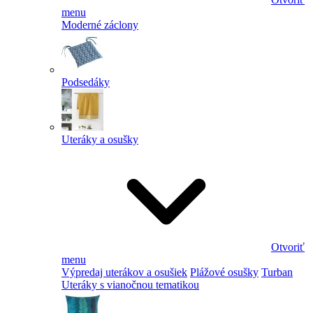
menu
Moderné záclony
Podsedáky
Uteráky a osušky
Otvoriť
menu
Výpredaj uterákov a osušiek
Plážové osušky
Turban
Uteráky s vianočnou tematikou