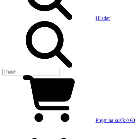
Hľadať
Prejsť na košík
0 €
0