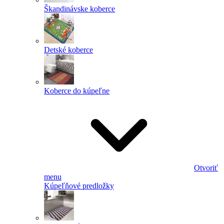
Škandinávske koberce
Detské koberce
Koberce do kúpeľne
Otvoriť
menu
Kúpeľňové predložky