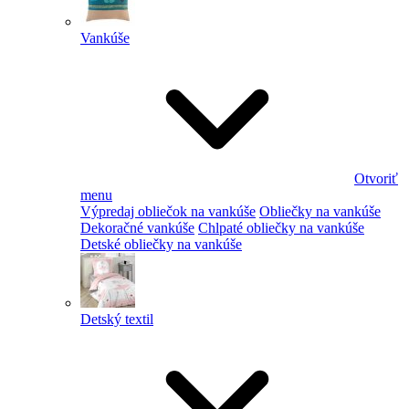
Vankúše
Otvoriť
menu
Výpredaj obliečok na vankúše
Obliečky na vankúše
Dekoračné vankúše
Chlpaté obliečky na vankúše
Detské obliečky na vankúše
Detský textil