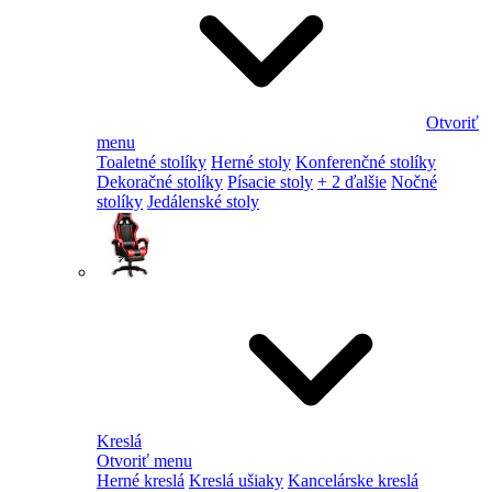
Otvoriť
menu
Toaletné stolíky
Herné stoly
Konferenčné stolíky
Dekoračné stolíky
Písacie stoly
+ 2 ďalšie
Nočné
stolíky
Jedálenské stoly
Kreslá
Otvoriť menu
Herné kreslá
Kreslá ušiaky
Kancelárske kreslá