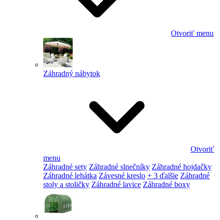
Otvoriť menu
Záhradný nábytok
Otvoriť
menu
Záhradné sety
Záhradné slnečníky
Záhradné hojdačky
Záhradné lehátka
Závesné kreslo
+ 3 ďalšie
Záhradné
stoly a stoličky
Záhradné lavice
Záhradné boxy