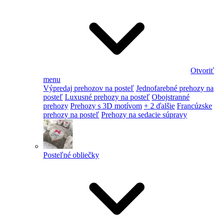
Otvoriť
menu
Výpredaj prehozov na posteľ
Jednofarebné prehozy na
posteľ
Luxusné prehozy na posteľ
Obojstranné
prehozy
Prehozy s 3D motívom
+ 2 ďalšie
Francúzske
prehozy na posteľ
Prehozy na sedacie súpravy
Posteľné obliečky