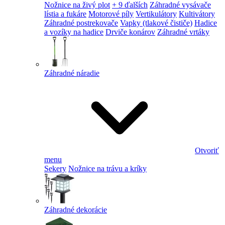
Nožnice na živý plot
+ 9 ďalších
Záhradné vysávače
lístia a fukáre
Motorové píly
Vertikulátory
Kultivátory
Záhradné postrekovače
Vapky (tlakové čističe)
Hadice
a vozíky na hadice
Drviče konárov
Záhradné vrtáky
Záhradné náradie
Otvoriť
menu
Sekery
Nožnice na trávu a kríky
Záhradné dekorácie