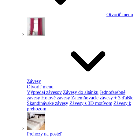
Otvoriť menu
Závesy
Otvoriť menu
Výpredaj závesov
Závesy do altánku
Jednofarebné
závesy
Hotové závesy
Zatemňovacie závesy
+ 3 ďalšie
Škandinávske závesy
Závesy s 3D motívom
Závesy k
prehozom
Prehozy na posteľ