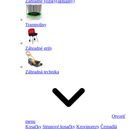
Záhradné vozíky
(aktuálny)
Trampolíny
Záhradné grily
Záhradná technika
Otvoriť
menu
Kosačky
Strunové kosačky
Krovinorezy
Čerpadlá