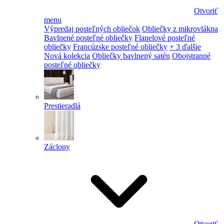
Otvoriť
menu
Výpredaj posteľných obliečok
Obliečky z mikrovlákna
Bavlnené posteľné obliečky
Flanelové posteľné
obliečky
Francúzske posteľné obliečky
+ 3 ďalšie
Nová kolekcia
Obliečky bavlnený satén
Obojstranné
posteľné obliečky
Prestieradlá
Záclony
Otvoriť