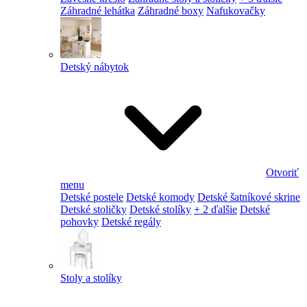
Záhradné lehátka
Záhradné boxy
Nafukovačky
Detský nábytok
Otvoriť
menu
Detské postele
Detské komody
Detské šatníkové skrine
Detské stoličky
Detské stolíky
+ 2 ďalšie
Detské
pohovky
Detské regály
Stoly a stolíky