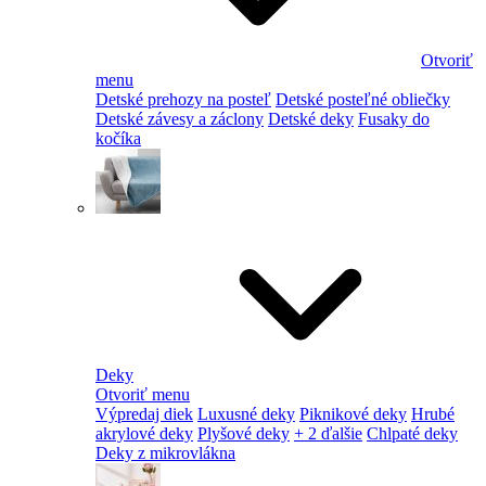
Otvoriť
menu
Detské prehozy na posteľ
Detské posteľné obliečky
Detské závesy a záclony
Detské deky
Fusaky do
kočíka
Deky
Otvoriť menu
Výpredaj diek
Luxusné deky
Piknikové deky
Hrubé
akrylové deky
Plyšové deky
+ 2 ďalšie
Chlpaté deky
Deky z mikrovlákna