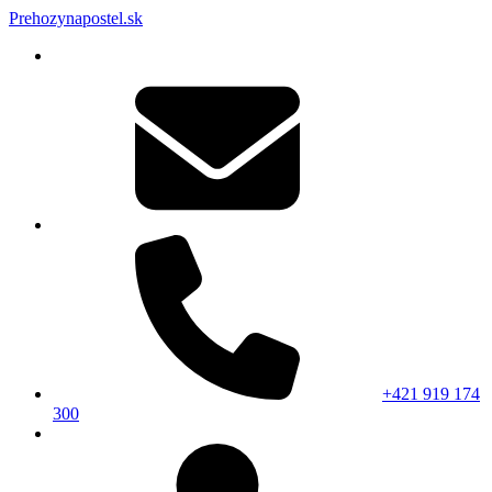
Prehozynapostel.sk
+421 919 174
300