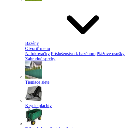
Bazény
Otvoriť menu
Nafukovačky
Príslušenstvo k bazénom
Plážové osušky
Záhradné sprchy
Tieniace siete
Krycie plachty