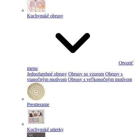
Kuchynské obrusy
Otvoriť
menu
Jednofarebné obrusy
Obrusy so vzorom
Obrusy s
vianočným motívom
Obrusy s veľkonočným motívom
Prestieranie
Kuchynské utierky