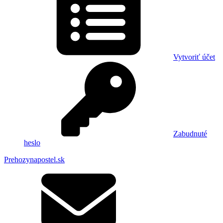
Vytvoriť účet
Zabudnuté
heslo
Prehozynapostel.sk