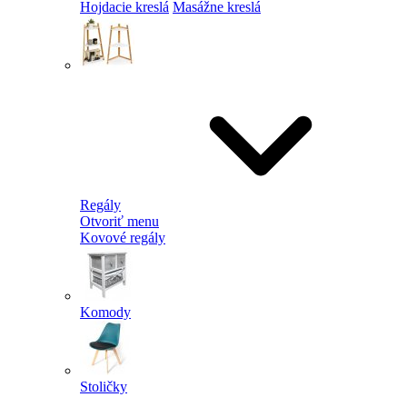
Hojdacie kreslá
Masážne kreslá
Regály
Otvoriť menu
Kovové regály
Komody
Stoličky