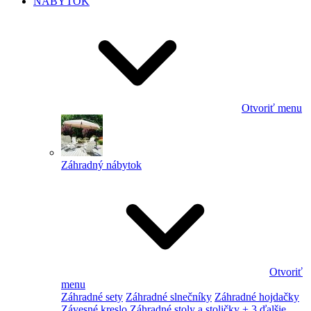
NÁBYTOK
Otvoriť menu
Záhradný nábytok
Otvoriť
menu
Záhradné sety
Záhradné slnečníky
Záhradné hojdačky
Závesné kreslo
Záhradné stoly a stoličky
+ 3 ďalšie