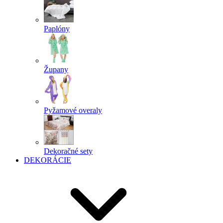
Paplóny
Župany
Pyžamové overaly
Dekoračné sety
DEKORÁCIE