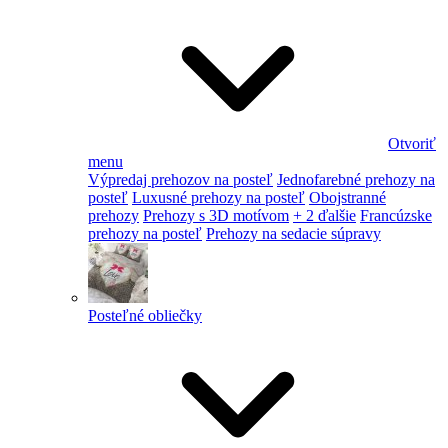
Otvoriť
menu
Výpredaj prehozov na posteľ
Jednofarebné prehozy na
posteľ
Luxusné prehozy na posteľ
Obojstranné
prehozy
Prehozy s 3D motívom
+ 2 ďalšie
Francúzske
prehozy na posteľ
Prehozy na sedacie súpravy
Posteľné obliečky