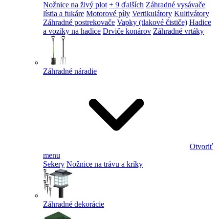
Nožnice na živý plot
+ 9 ďalších
Záhradné vysávače
lístia a fukáre
Motorové píly
Vertikulátory
Kultivátory
Záhradné postrekovače
Vapky (tlakové čističe)
Hadice
a vozíky na hadice
Drviče konárov
Záhradné vrtáky
Záhradné náradie
Otvoriť
menu
Sekery
Nožnice na trávu a kríky
Záhradné dekorácie