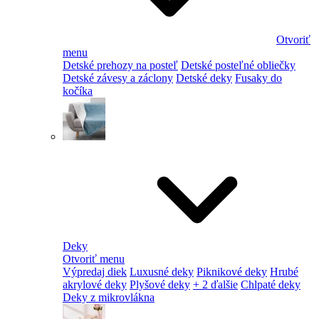
Otvoriť
menu
Detské prehozy na posteľ
Detské posteľné obliečky
Detské závesy a záclony
Detské deky
Fusaky do
kočíka
Deky
Otvoriť menu
Výpredaj diek
Luxusné deky
Piknikové deky
Hrubé
akrylové deky
Plyšové deky
+ 2 ďalšie
Chlpaté deky
Deky z mikrovlákna