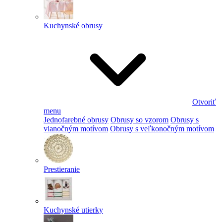
Kuchynské obrusy
Otvoriť
menu
Jednofarebné obrusy
Obrusy so vzorom
Obrusy s
vianočným motívom
Obrusy s veľkonočným motívom
Prestieranie
Kuchynské utierky