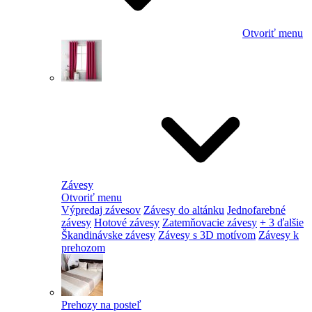
Otvoriť menu
Závesy
Otvoriť menu
Výpredaj závesov
Závesy do altánku
Jednofarebné
závesy
Hotové závesy
Zatemňovacie závesy
+ 3 ďalšie
Škandinávske závesy
Závesy s 3D motívom
Závesy k
prehozom
Prehozy na posteľ