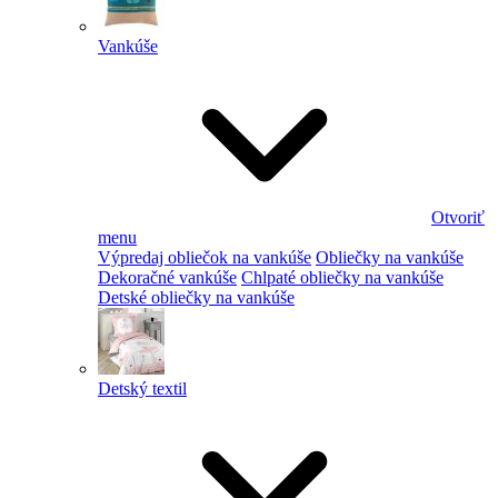
Vankúše
Otvoriť
menu
Výpredaj obliečok na vankúše
Obliečky na vankúše
Dekoračné vankúše
Chlpaté obliečky na vankúše
Detské obliečky na vankúše
Detský textil