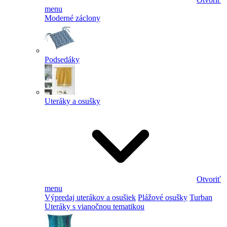
menu
Moderné záclony
Podsedáky
Uteráky a osušky
Otvoriť
menu
Výpredaj uterákov a osušiek
Plážové osušky
Turban
Uteráky s vianočnou tematikou