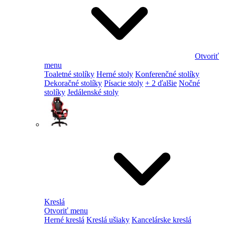
Otvoriť
menu
Toaletné stolíky
Herné stoly
Konferenčné stolíky
Dekoračné stolíky
Písacie stoly
+ 2 ďalšie
Nočné
stolíky
Jedálenské stoly
Kreslá
Otvoriť menu
Herné kreslá
Kreslá ušiaky
Kancelárske kreslá