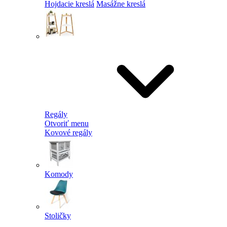
Hojdacie kreslá
Masážne kreslá
Regály
Otvoriť menu
Kovové regály
Komody
Stoličky