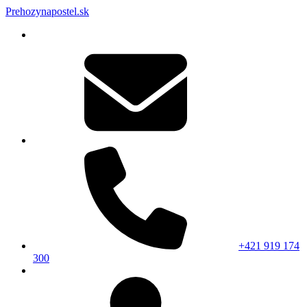
Prehozynapostel.sk
+421 919 174
300