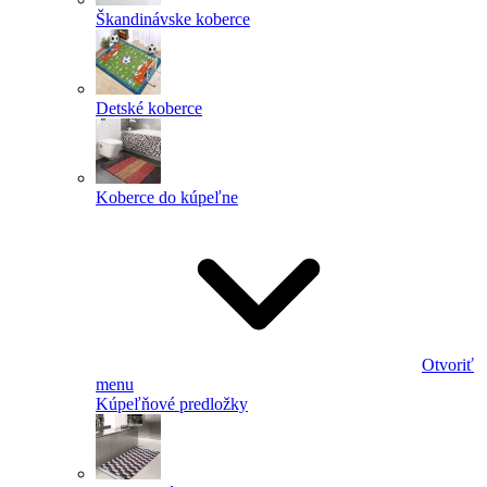
Škandinávske koberce
Detské koberce
Koberce do kúpeľne
Otvoriť
menu
Kúpeľňové predložky