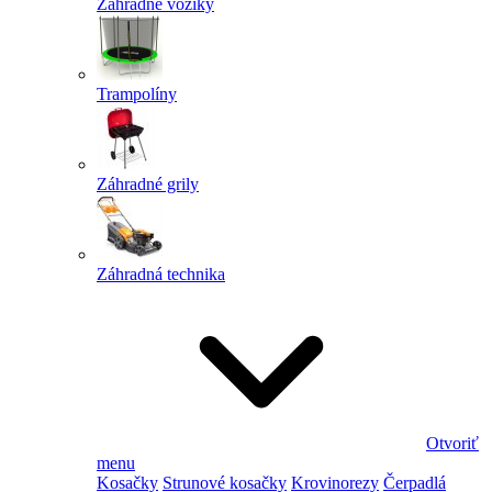
Záhradné vozíky
Trampolíny
Záhradné grily
Záhradná technika
Otvoriť
menu
Kosačky
Strunové kosačky
Krovinorezy
Čerpadlá