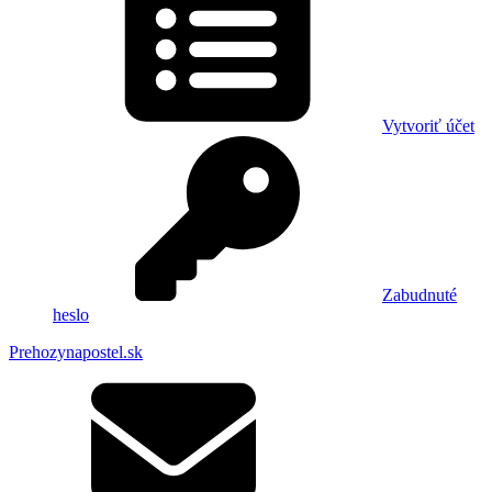
Vytvoriť účet
Zabudnuté
heslo
Prehozynapostel.sk