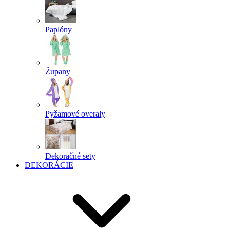
Paplóny
Župany
Pyžamové overaly
Dekoračné sety
DEKORÁCIE