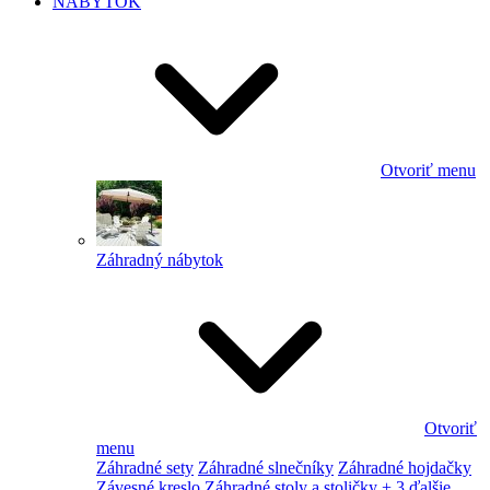
NÁBYTOK
Otvoriť menu
Záhradný nábytok
Otvoriť
menu
Záhradné sety
Záhradné slnečníky
Záhradné hojdačky
Závesné kreslo
Záhradné stoly a stoličky
+ 3 ďalšie