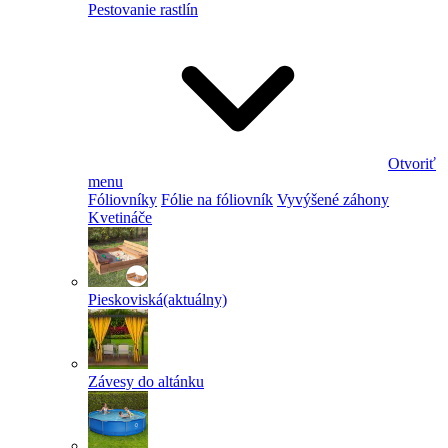
Pestovanie rastlín
Otvoriť
menu
Fóliovníky
Fólie na fóliovník
Vyvýšené záhony
Kvetináče
Pieskoviská
(aktuálny)
Závesy do altánku