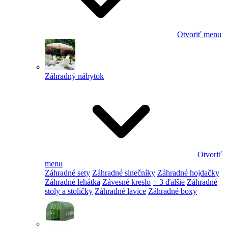
Otvoriť menu
Záhradný nábytok
Otvoriť
menu
Záhradné sety
Záhradné slnečníky
Záhradné hojdačky
Záhradné lehátka
Závesné kreslo
+ 3 ďalšie
Záhradné
stoly a stoličky
Záhradné lavice
Záhradné boxy