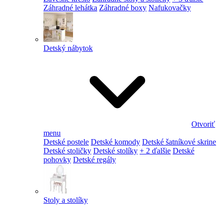
Záhradné lehátka
Záhradné boxy
Nafukovačky
Detský nábytok
Otvoriť
menu
Detské postele
Detské komody
Detské šatníkové skrine
Detské stoličky
Detské stolíky
+ 2 ďalšie
Detské
pohovky
Detské regály
Stoly a stolíky