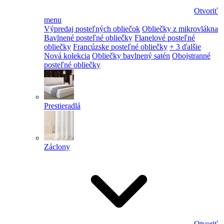
Otvoriť
menu
Výpredaj posteľných obliečok
Obliečky z mikrovlákna
Bavlnené posteľné obliečky
Flanelové posteľné
obliečky
Francúzske posteľné obliečky
+ 3 ďalšie
Nová kolekcia
Obliečky bavlnený satén
Obojstranné
posteľné obliečky
Prestieradlá
Záclony
Otvoriť