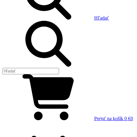
Hľadať
Prejsť na košík
0 €
0