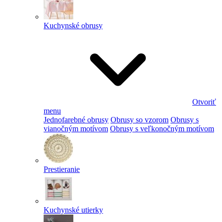
Kuchynské obrusy
Otvoriť
menu
Jednofarebné obrusy
Obrusy so vzorom
Obrusy s
vianočným motívom
Obrusy s veľkonočným motívom
Prestieranie
Kuchynské utierky