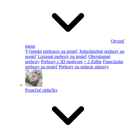
Otvoriť
menu
Výpredaj prehozov na posteľ
Jednofarebné prehozy na
posteľ
Luxusné prehozy na posteľ
Obojstranné
prehozy
Prehozy s 3D motívom
+ 2 ďalšie
Francúzske
prehozy na posteľ
Prehozy na sedacie súpravy
Posteľné obliečky