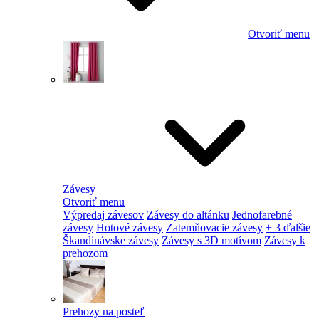
Otvoriť menu
Závesy
Otvoriť menu
Výpredaj závesov
Závesy do altánku
Jednofarebné
závesy
Hotové závesy
Zatemňovacie závesy
+ 3 ďalšie
Škandinávske závesy
Závesy s 3D motívom
Závesy k
prehozom
Prehozy na posteľ