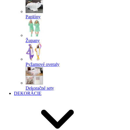
Paplóny
Župany
Pyžamové overaly
Dekoračné sety
DEKORÁCIE