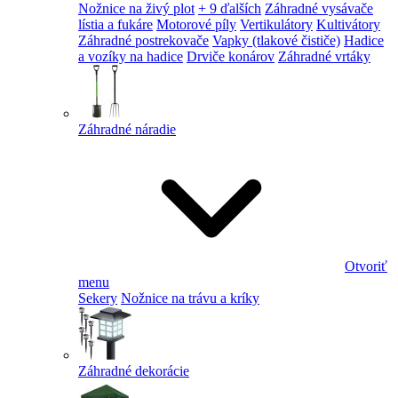
Nožnice na živý plot
+ 9 ďalších
Záhradné vysávače
lístia a fukáre
Motorové píly
Vertikulátory
Kultivátory
Záhradné postrekovače
Vapky (tlakové čističe)
Hadice
a vozíky na hadice
Drviče konárov
Záhradné vrtáky
Záhradné náradie
Otvoriť
menu
Sekery
Nožnice na trávu a kríky
Záhradné dekorácie