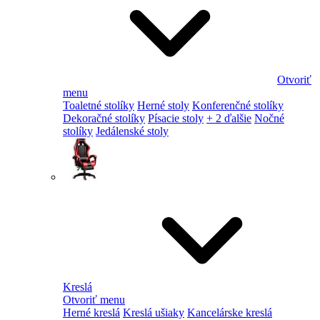
Otvoriť
menu
Toaletné stolíky
Herné stoly
Konferenčné stolíky
Dekoračné stolíky
Písacie stoly
+ 2 ďalšie
Nočné
stolíky
Jedálenské stoly
Kreslá
Otvoriť menu
Herné kreslá
Kreslá ušiaky
Kancelárske kreslá