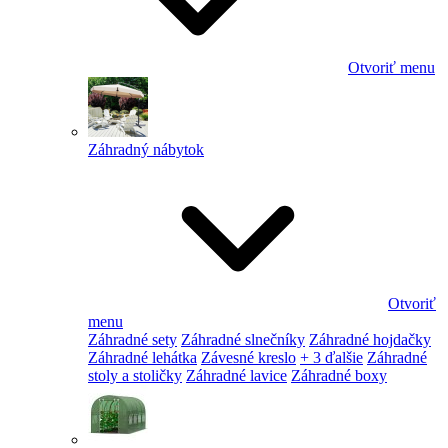
Otvoriť menu
Záhradný nábytok
Otvoriť
menu
Záhradné sety
Záhradné slnečníky
Záhradné hojdačky
Záhradné lehátka
Závesné kreslo
+ 3 ďalšie
Záhradné
stoly a stoličky
Záhradné lavice
Záhradné boxy