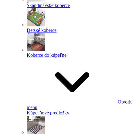
Škandinávske koberce
Detské koberce
Koberce do kúpeľne
Otvoriť
menu
Kúpeľňové predložky