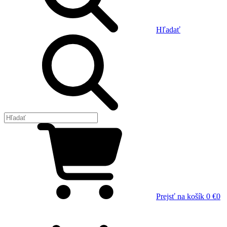
Hľadať
Prejsť na košík
0 €
0