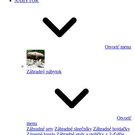
NÁBYTOK
Otvoriť menu
Záhradný nábytok
Otvoriť
menu
Záhradné sety
Záhradné slnečníky
Záhradné hojdačky
Závesné kreslo
Záhradné stoly a stoličky
+ 3 ďalšie