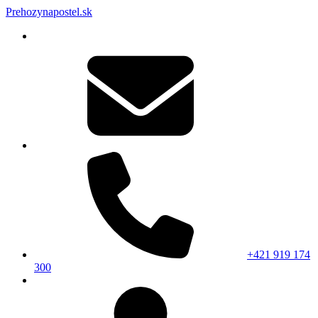
Prehozynapostel.sk
+421 919 174
300