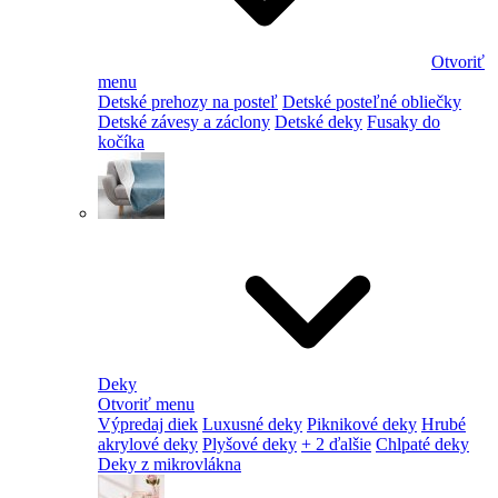
Otvoriť
menu
Detské prehozy na posteľ
Detské posteľné obliečky
Detské závesy a záclony
Detské deky
Fusaky do
kočíka
Deky
Otvoriť menu
Výpredaj diek
Luxusné deky
Piknikové deky
Hrubé
akrylové deky
Plyšové deky
+ 2 ďalšie
Chlpaté deky
Deky z mikrovlákna