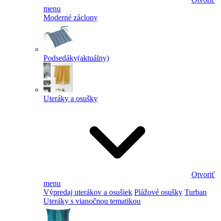
menu
Moderné záclony
Podsedáky
(aktuálny)
Uteráky a osušky
Otvoriť
menu
Výpredaj uterákov a osušiek
Plážové osušky
Turban
Uteráky s vianočnou tematikou