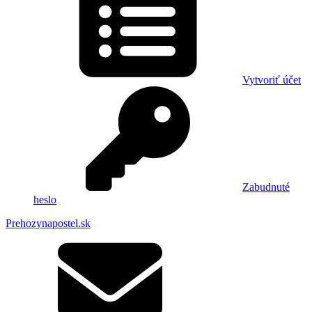
Vytvoriť účet
Zabudnuté
heslo
Prehozynapostel.sk