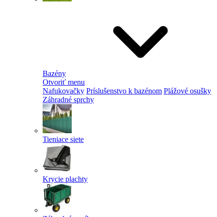
Bazény
Otvoriť menu
Nafukovačky
Príslušenstvo k bazénom
Plážové osušky
Záhradné sprchy
Tieniace siete
Krycie plachty