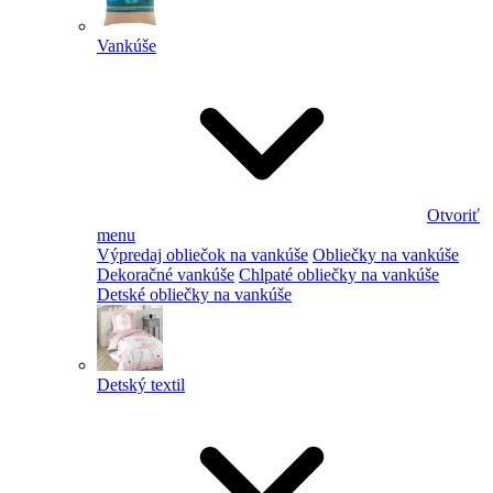
Vankúše
Otvoriť
menu
Výpredaj obliečok na vankúše
Obliečky na vankúše
Dekoračné vankúše
Chlpaté obliečky na vankúše
Detské obliečky na vankúše
Detský textil