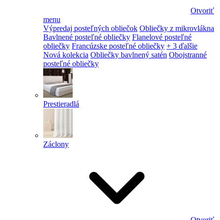
Otvoriť
menu
Výpredaj posteľných obliečok
Obliečky z mikrovlákna
Bavlnené posteľné obliečky
Flanelové posteľné
obliečky
Francúzske posteľné obliečky
+ 3 ďalšie
Nová kolekcia
Obliečky bavlnený satén
Obojstranné
posteľné obliečky
Prestieradlá
Záclony
Otvoriť