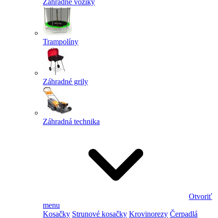
Záhradné vozíky
Trampolíny
Záhradné grily
Záhradná technika
Otvoriť
menu
Kosačky
Strunové kosačky
Krovinorezy
Čerpadlá