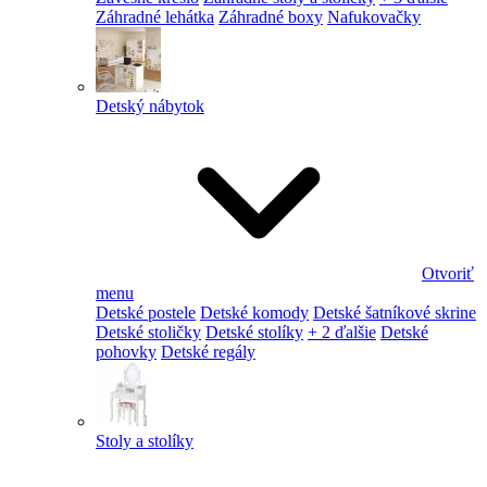
Záhradné lehátka
Záhradné boxy
Nafukovačky
Detský nábytok
Otvoriť
menu
Detské postele
Detské komody
Detské šatníkové skrine
Detské stoličky
Detské stolíky
+ 2 ďalšie
Detské
pohovky
Detské regály
Stoly a stolíky