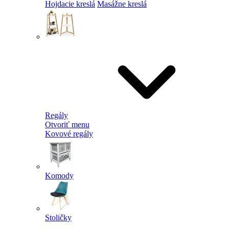
Hojdacie kreslá
Masážne kreslá
Regály
Otvoriť menu
Kovové regály
Komody
Stoličky