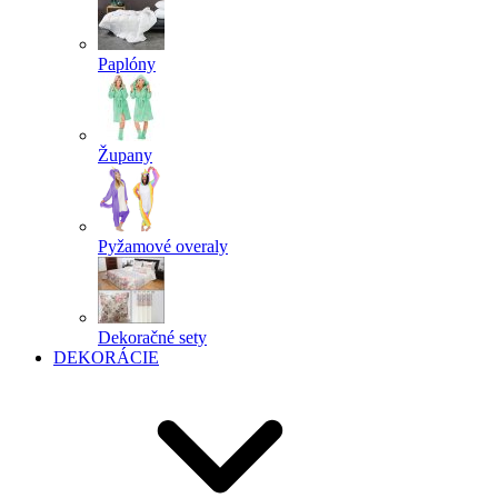
Paplóny
Župany
Pyžamové overaly
Dekoračné sety
DEKORÁCIE