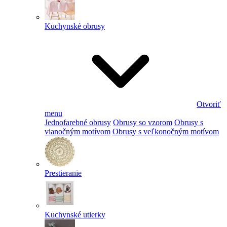
Kuchynské obrusy
Otvoriť
menu
Jednofarebné obrusy
Obrusy so vzorom
Obrusy s
vianočným motívom
Obrusy s veľkonočným motívom
Prestieranie
Kuchynské utierky