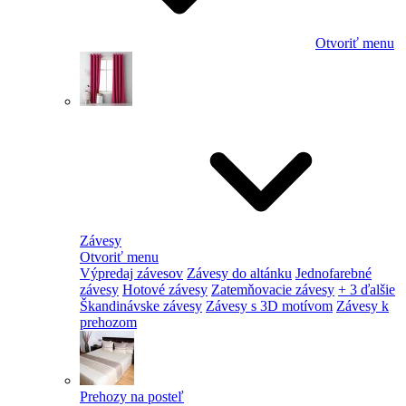
Otvoriť menu
Závesy
Otvoriť menu
Výpredaj závesov
Závesy do altánku
Jednofarebné
závesy
Hotové závesy
Zatemňovacie závesy
+ 3 ďalšie
Škandinávske závesy
Závesy s 3D motívom
Závesy k
prehozom
Prehozy na posteľ