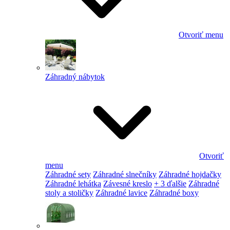
Otvoriť menu
Záhradný nábytok
Otvoriť
menu
Záhradné sety
Záhradné slnečníky
Záhradné hojdačky
Záhradné lehátka
Závesné kreslo
+ 3 ďalšie
Záhradné
stoly a stoličky
Záhradné lavice
Záhradné boxy