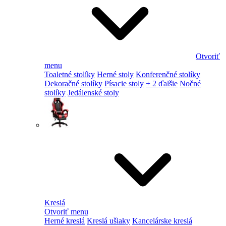
Otvoriť
menu
Toaletné stolíky
Herné stoly
Konferenčné stolíky
Dekoračné stolíky
Písacie stoly
+ 2 ďalšie
Nočné
stolíky
Jedálenské stoly
Kreslá
Otvoriť menu
Herné kreslá
Kreslá ušiaky
Kancelárske kreslá