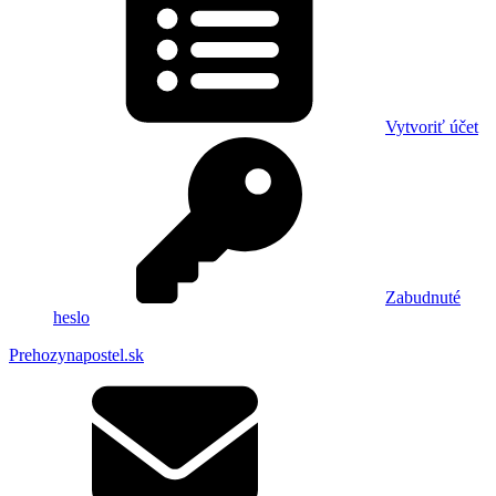
Vytvoriť účet
Zabudnuté
heslo
Prehozynapostel.sk