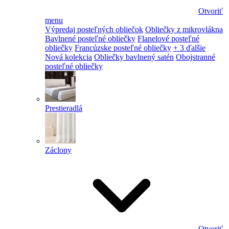
Otvoriť
menu
Výpredaj posteľných obliečok
Obliečky z mikrovlákna
Bavlnené posteľné obliečky
Flanelové posteľné
obliečky
Francúzske posteľné obliečky
+ 3 ďalšie
Nová kolekcia
Obliečky bavlnený satén
Obojstranné
posteľné obliečky
Prestieradlá
Záclony
Otvoriť