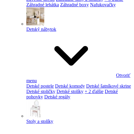
Záhradné lehátka
Záhradné boxy
Nafukovačky
Detský nábytok
Otvoriť
menu
Detské postele
Detské komody
Detské šatníkové skrine
Detské stoličky
Detské stolíky
+ 2 ďalšie
Detské
pohovky
Detské regály
Stoly a stolíky