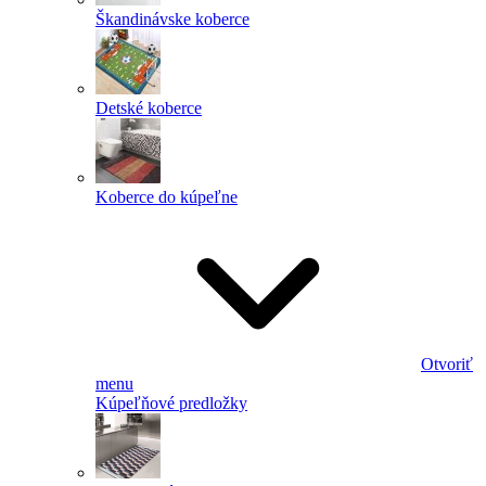
Škandinávske koberce
Detské koberce
Koberce do kúpeľne
Otvoriť
menu
Kúpeľňové predložky