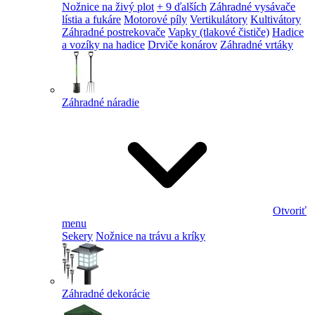
Nožnice na živý plot
+ 9 ďalších
Záhradné vysávače
lístia a fukáre
Motorové píly
Vertikulátory
Kultivátory
Záhradné postrekovače
Vapky (tlakové čističe)
Hadice
a vozíky na hadice
Drviče konárov
Záhradné vrtáky
Záhradné náradie
Otvoriť
menu
Sekery
Nožnice na trávu a kríky
Záhradné dekorácie