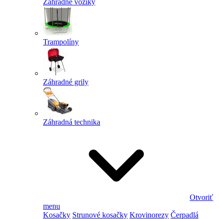
Záhradné vozíky
Trampolíny
Záhradné grily
Záhradná technika
Otvoriť
menu
Kosačky
Strunové kosačky
Krovinorezy
Čerpadlá