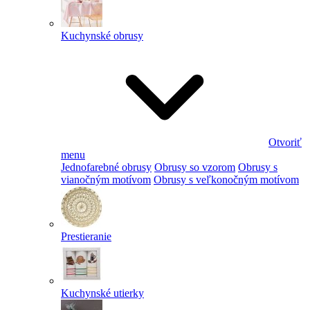
Kuchynské obrusy
Otvoriť
menu
Jednofarebné obrusy
Obrusy so vzorom
Obrusy s
vianočným motívom
Obrusy s veľkonočným motívom
Prestieranie
Kuchynské utierky