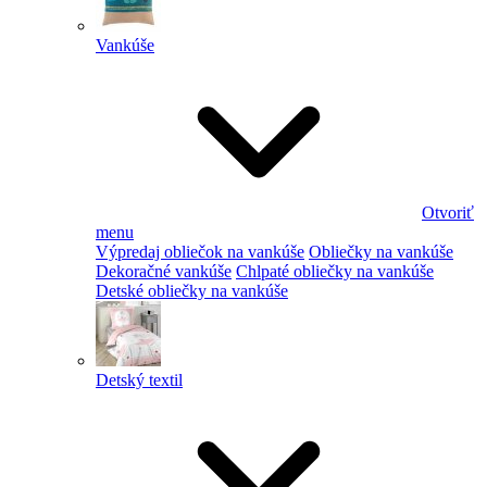
Vankúše
Otvoriť
menu
Výpredaj obliečok na vankúše
Obliečky na vankúše
Dekoračné vankúše
Chlpaté obliečky na vankúše
Detské obliečky na vankúše
Detský textil