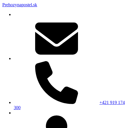
Prehozynapostel.sk
+421 919 174
300