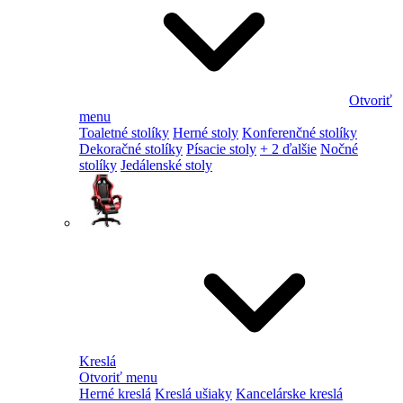
Otvoriť
menu
Toaletné stolíky
Herné stoly
Konferenčné stolíky
Dekoračné stolíky
Písacie stoly
+ 2 ďalšie
Nočné
stolíky
Jedálenské stoly
Kreslá
Otvoriť menu
Herné kreslá
Kreslá ušiaky
Kancelárske kreslá