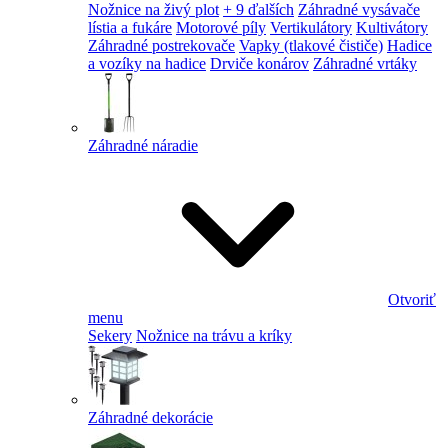
Nožnice na živý plot
+ 9 ďalších
Záhradné vysávače
lístia a fukáre
Motorové píly
Vertikulátory
Kultivátory
Záhradné postrekovače
Vapky (tlakové čističe)
Hadice
a vozíky na hadice
Drviče konárov
Záhradné vrtáky
Záhradné náradie
Otvoriť
menu
Sekery
Nožnice na trávu a kríky
Záhradné dekorácie