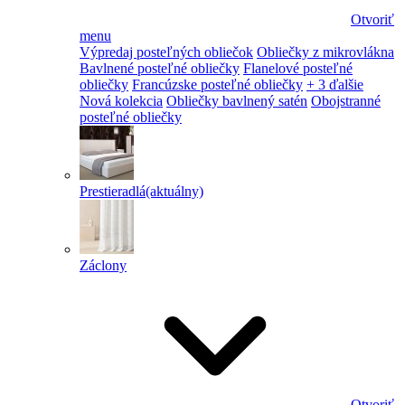
Otvoriť
menu
Výpredaj posteľných obliečok
Obliečky z mikrovlákna
Bavlnené posteľné obliečky
Flanelové posteľné
obliečky
Francúzske posteľné obliečky
+ 3 ďalšie
Nová kolekcia
Obliečky bavlnený satén
Obojstranné
posteľné obliečky
Prestieradlá
(aktuálny)
Záclony
Otvoriť