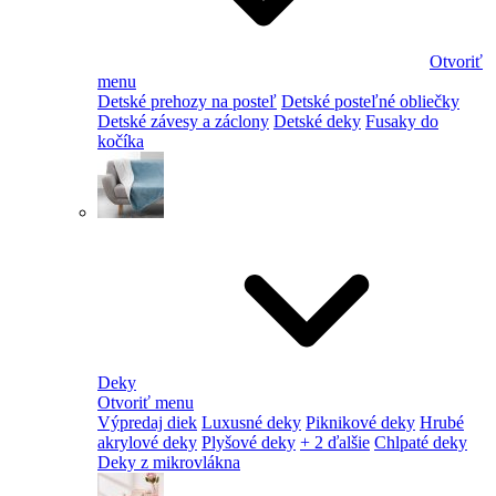
Otvoriť
menu
Detské prehozy na posteľ
Detské posteľné obliečky
Detské závesy a záclony
Detské deky
Fusaky do
kočíka
Deky
Otvoriť menu
Výpredaj diek
Luxusné deky
Piknikové deky
Hrubé
akrylové deky
Plyšové deky
+ 2 ďalšie
Chlpaté deky
Deky z mikrovlákna