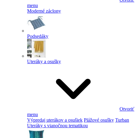
menu
Moderné záclony
Podsedáky
Uteráky a osušky
Otvoriť
menu
Výpredaj uterákov a osušiek
Plážové osušky
Turban
Uteráky s vianočnou tematikou