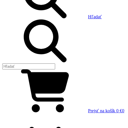
Hľadať
Prejsť na košík
0 €
0