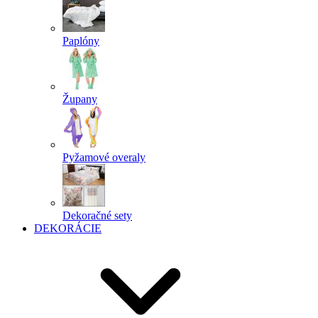
Paplóny
Župany
Pyžamové overaly
Dekoračné sety
DEKORÁCIE