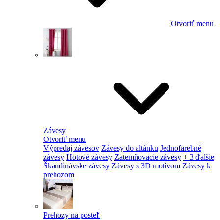
Otvoriť menu
Závesy
Otvoriť menu
Výpredaj závesov
Závesy do altánku
Jednofarebné
závesy
Hotové závesy
Zatemňovacie závesy
+ 3 ďalšie
Škandinávske závesy
Závesy s 3D motívom
Závesy k
prehozom
Prehozy na posteľ