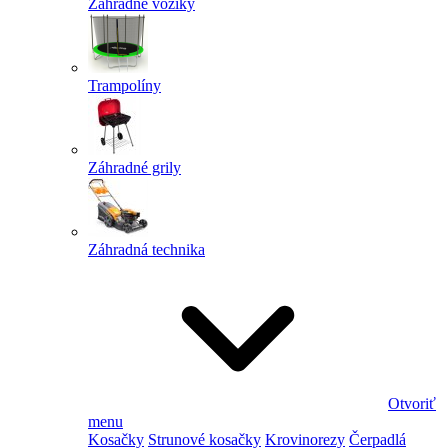
Záhradné vozíky
Trampolíny
Záhradné grily
Záhradná technika
Otvoriť
menu
Kosačky
Strunové kosačky
Krovinorezy
Čerpadlá