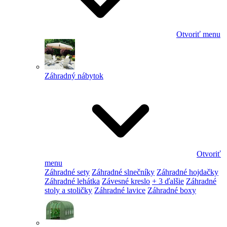
Otvoriť menu
Záhradný nábytok
Otvoriť
menu
Záhradné sety
Záhradné slnečníky
Záhradné hojdačky
Záhradné lehátka
Závesné kreslo
+ 3 ďalšie
Záhradné
stoly a stoličky
Záhradné lavice
Záhradné boxy