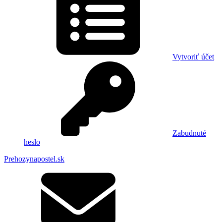
Vytvoriť účet
Zabudnuté
heslo
Prehozynapostel.sk