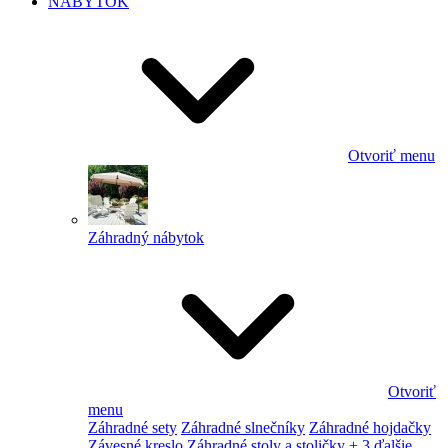
NÁBYTOK
Otvoriť menu
Záhradný nábytok
Otvoriť
menu
Záhradné sety
Záhradné slnečníky
Záhradné hojdačky
Závesné kreslo
Záhradné stoly a stoličky
+ 3 ďalšie