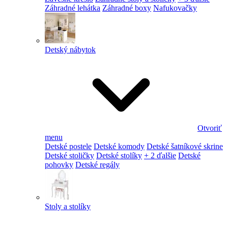
Záhradné lehátka
Záhradné boxy
Nafukovačky
Detský nábytok
Otvoriť
menu
Detské postele
Detské komody
Detské šatníkové skrine
Detské stoličky
Detské stolíky
+ 2 ďalšie
Detské
pohovky
Detské regály
Stoly a stolíky