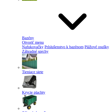
Bazény
Otvoriť menu
Nafukovačky
Príslušenstvo k bazénom
Plážové osušky
Záhradné sprchy
Tieniace siete
Krycie plachty