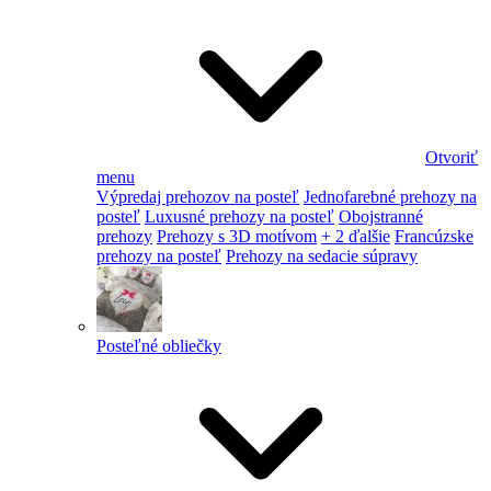
Otvoriť
menu
Výpredaj prehozov na posteľ
Jednofarebné prehozy na
posteľ
Luxusné prehozy na posteľ
Obojstranné
prehozy
Prehozy s 3D motívom
+ 2 ďalšie
Francúzske
prehozy na posteľ
Prehozy na sedacie súpravy
Posteľné obliečky