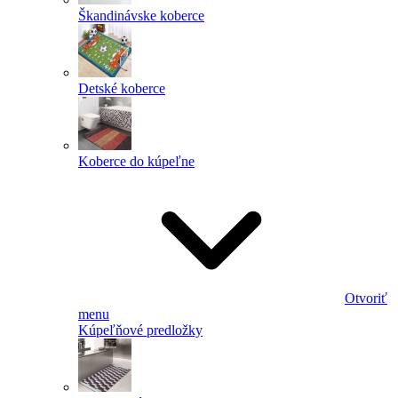
Škandinávske koberce
Detské koberce
Koberce do kúpeľne
Otvoriť
menu
Kúpeľňové predložky