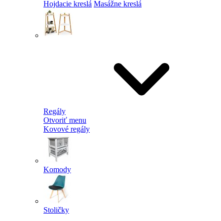
Hojdacie kreslá
Masážne kreslá
Regály
Otvoriť menu
Kovové regály
Komody
Stoličky