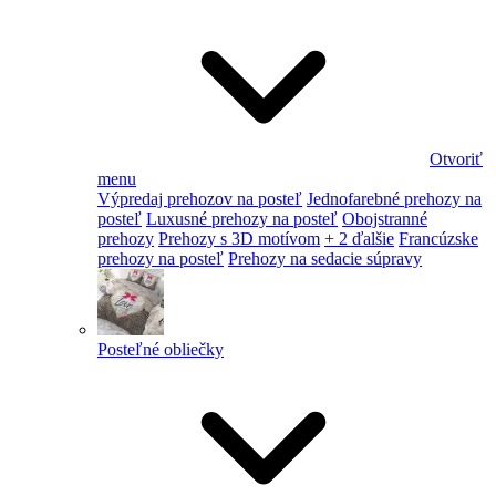
Otvoriť
menu
Výpredaj prehozov na posteľ
Jednofarebné prehozy na
posteľ
Luxusné prehozy na posteľ
Obojstranné
prehozy
Prehozy s 3D motívom
+ 2 ďalšie
Francúzske
prehozy na posteľ
Prehozy na sedacie súpravy
Posteľné obliečky