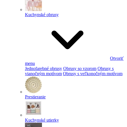
Kuchynské obrusy
Otvoriť
menu
Jednofarebné obrusy
Obrusy so vzorom
Obrusy s
vianočným motívom
Obrusy s veľkonočným motívom
Prestieranie
Kuchynské utierky