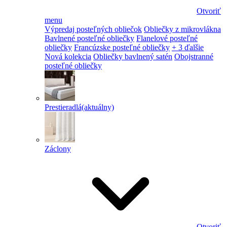
Otvoriť
menu
Výpredaj posteľných obliečok
Obliečky z mikrovlákna
Bavlnené posteľné obliečky
Flanelové posteľné
obliečky
Francúzske posteľné obliečky
+ 3 ďalšie
Nová kolekcia
Obliečky bavlnený satén
Obojstranné
posteľné obliečky
Prestieradlá
(aktuálny)
Záclony
Otvoriť