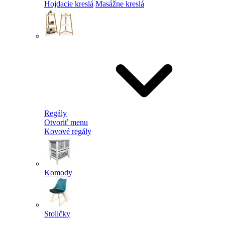
Hojdacie kreslá
Masážne kreslá
Regály
Otvoriť menu
Kovové regály
Komody
Stoličky