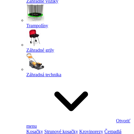
Záhradné vozíky
Trampolíny
Záhradné grily
Záhradná technika
Otvoriť
menu
Kosačky
Strunové kosačky
Krovinorezy
Čerpadlá