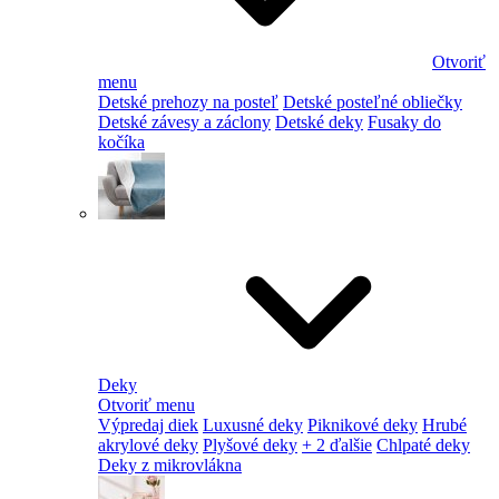
Otvoriť
menu
Detské prehozy na posteľ
Detské posteľné obliečky
Detské závesy a záclony
Detské deky
Fusaky do
kočíka
Deky
Otvoriť menu
Výpredaj diek
Luxusné deky
Piknikové deky
Hrubé
akrylové deky
Plyšové deky
+ 2 ďalšie
Chlpaté deky
Deky z mikrovlákna