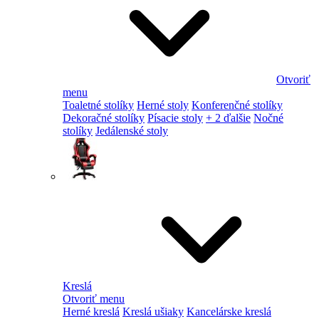
Otvoriť
menu
Toaletné stolíky
Herné stoly
Konferenčné stolíky
Dekoračné stolíky
Písacie stoly
+ 2 ďalšie
Nočné
stolíky
Jedálenské stoly
Kreslá
Otvoriť menu
Herné kreslá
Kreslá ušiaky
Kancelárske kreslá