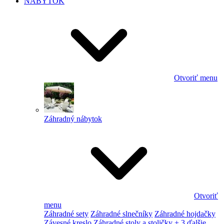
NÁBYTOK
Otvoriť menu
Záhradný nábytok
Otvoriť
menu
Záhradné sety
Záhradné slnečníky
Záhradné hojdačky
Závesné kreslo
Záhradné stoly a stoličky
+ 3 ďalšie