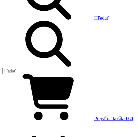
Hľadať
Prejsť na košík
0 €
0