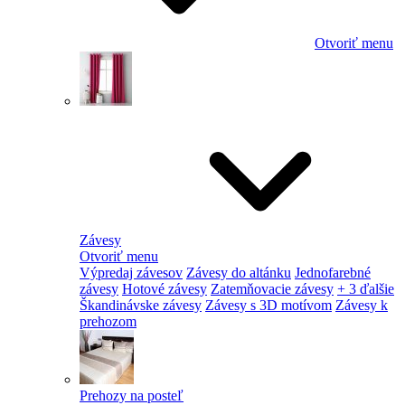
Otvoriť menu
Závesy
Otvoriť menu
Výpredaj závesov
Závesy do altánku
Jednofarebné
závesy
Hotové závesy
Zatemňovacie závesy
+ 3 ďalšie
Škandinávske závesy
Závesy s 3D motívom
Závesy k
prehozom
Prehozy na posteľ