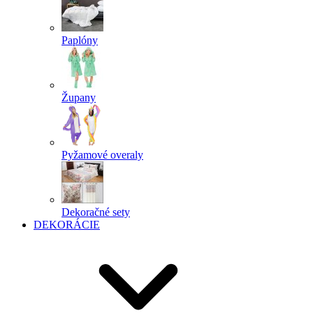
Paplóny
Župany
Pyžamové overaly
Dekoračné sety
DEKORÁCIE