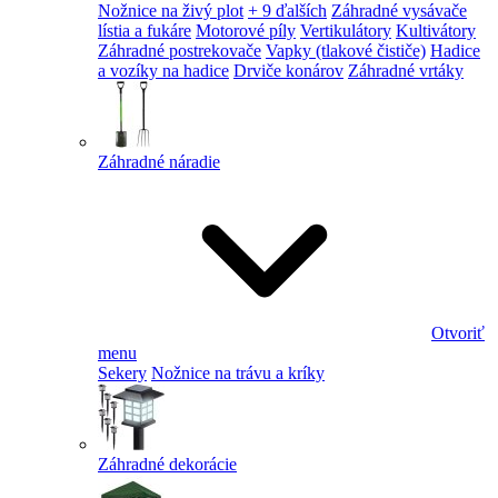
Nožnice na živý plot
+ 9 ďalších
Záhradné vysávače
lístia a fukáre
Motorové píly
Vertikulátory
Kultivátory
Záhradné postrekovače
Vapky (tlakové čističe)
Hadice
a vozíky na hadice
Drviče konárov
Záhradné vrtáky
Záhradné náradie
Otvoriť
menu
Sekery
Nožnice na trávu a kríky
Záhradné dekorácie