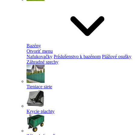
Bazény
Otvoriť menu
Nafukovačky
Príslušenstvo k bazénom
Plážové osušky
Záhradné sprchy
Tieniace siete
Krycie plachty