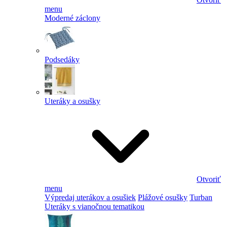
menu
Moderné záclony
Podsedáky
Uteráky a osušky
Otvoriť
menu
Výpredaj uterákov a osušiek
Plážové osušky
Turban
Uteráky s vianočnou tematikou