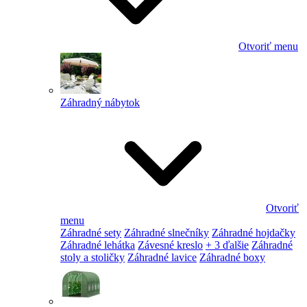
Otvoriť menu
Záhradný nábytok
Otvoriť
menu
Záhradné sety
Záhradné slnečníky
Záhradné hojdačky
Záhradné lehátka
Závesné kreslo
+ 3 ďalšie
Záhradné
stoly a stoličky
Záhradné lavice
Záhradné boxy