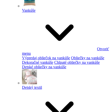
Vankúše
Otvoriť
menu
Výpredaj obliečok na vankúše
Obliečky na vankúše
Dekoračné vankúše
Chlpaté obliečky na vankúše
Detské obliečky na vankúše
Detský textil