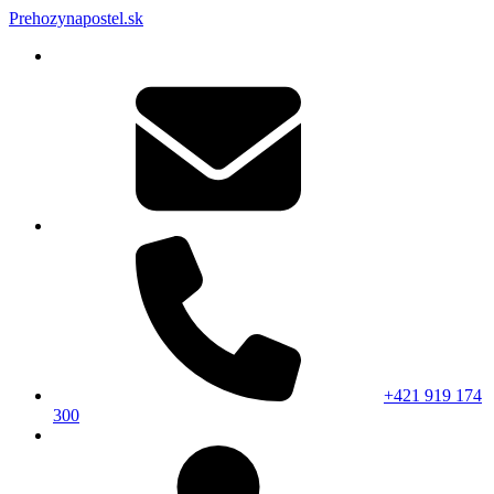
Prehozynapostel.sk
+421 919 174
300