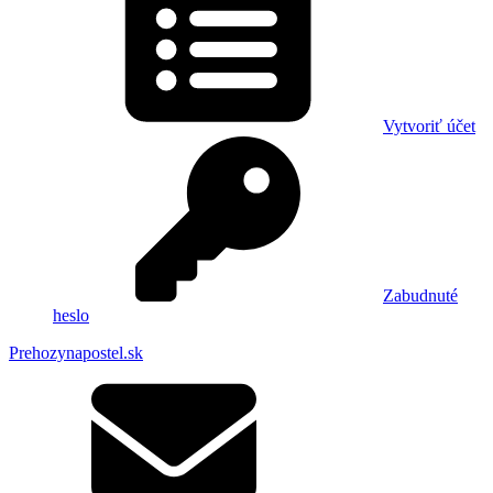
Vytvoriť účet
Zabudnuté
heslo
Prehozynapostel.sk