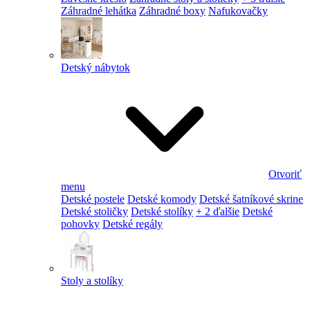
Záhradné lehátka
Záhradné boxy
Nafukovačky
Detský nábytok
Otvoriť
menu
Detské postele
Detské komody
Detské šatníkové skrine
Detské stoličky
Detské stolíky
+ 2 ďalšie
Detské
pohovky
Detské regály
Stoly a stolíky