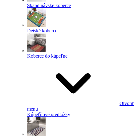
Škandinávske koberce
Detské koberce
Koberce do kúpeľne
Otvoriť
menu
Kúpeľňové predložky