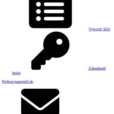
Vytvoriť účet
Zabudnuté
heslo
Prehozynapostel.sk