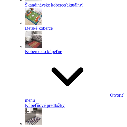
Škandinávske koberce
(aktuálny)
Detské koberce
Koberce do kúpeľne
Otvoriť
menu
Kúpeľňové predložky