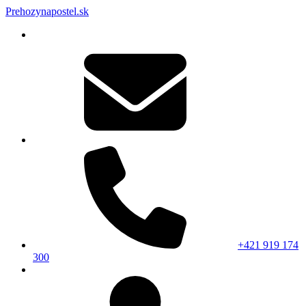
Prehozynapostel.sk
+421 919 174
300