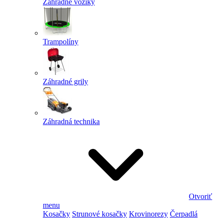
Záhradné vozíky
Trampolíny
Záhradné grily
Záhradná technika
Otvoriť
menu
Kosačky
Strunové kosačky
Krovinorezy
Čerpadlá