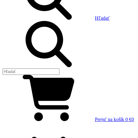
Hľadať
Prejsť na košík
0 €
0