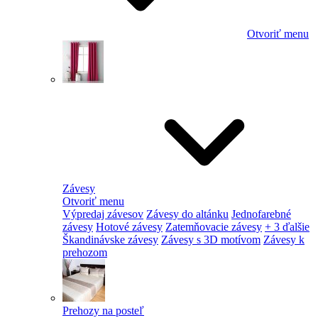
Otvoriť menu
Závesy
Otvoriť menu
Výpredaj závesov
Závesy do altánku
Jednofarebné
závesy
Hotové závesy
Zatemňovacie závesy
+ 3 ďalšie
Škandinávske závesy
Závesy s 3D motívom
Závesy k
prehozom
Prehozy na posteľ