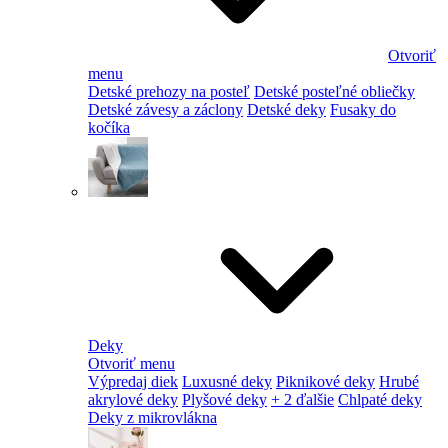
Otvoriť
menu
Detské prehozy na posteľ
Detské posteľné obliečky
Detské závesy a záclony
Detské deky
Fusaky do
kočíka
Deky
Otvoriť menu
Výpredaj diek
Luxusné deky
Piknikové deky
Hrubé
akrylové deky
Plyšové deky
+ 2 ďalšie
Chlpaté deky
Deky z mikrovlákna