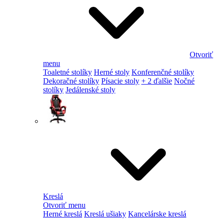
Otvoriť
menu
Toaletné stolíky
Herné stoly
Konferenčné stolíky
Dekoračné stolíky
Písacie stoly
+ 2 ďalšie
Nočné
stolíky
Jedálenské stoly
Kreslá
Otvoriť menu
Herné kreslá
Kreslá ušiaky
Kancelárske kreslá