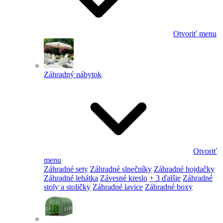
Otvoriť menu
Záhradný nábytok
Otvoriť
menu
Záhradné sety
Záhradné slnečníky
Záhradné hojdačky
Záhradné lehátka
Závesné kreslo
+ 3 ďalšie
Záhradné
stoly a stoličky
Záhradné lavice
Záhradné boxy