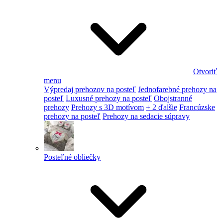
Otvoriť
menu
Výpredaj prehozov na posteľ
Jednofarebné prehozy na
posteľ
Luxusné prehozy na posteľ
Obojstranné
prehozy
Prehozy s 3D motívom
+ 2 ďalšie
Francúzske
prehozy na posteľ
Prehozy na sedacie súpravy
Posteľné obliečky