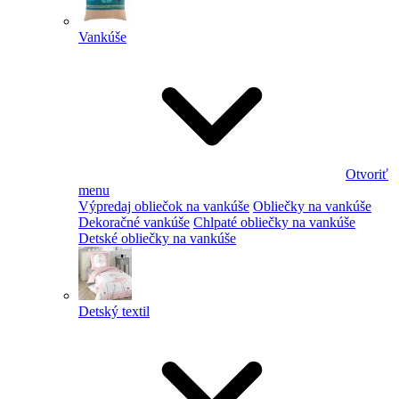
Vankúše
Otvoriť
menu
Výpredaj obliečok na vankúše
Obliečky na vankúše
Dekoračné vankúše
Chlpaté obliečky na vankúše
Detské obliečky na vankúše
Detský textil