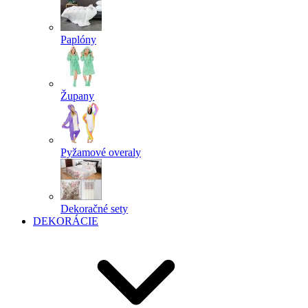
Paplóny
Župany
Pyžamové overaly
Dekoračné sety
DEKORÁCIE