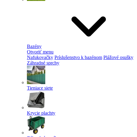
Bazény
Otvoriť menu
Nafukovačky
Príslušenstvo k bazénom
Plážové osušky
Záhradné sprchy
Tieniace siete
Krycie plachty