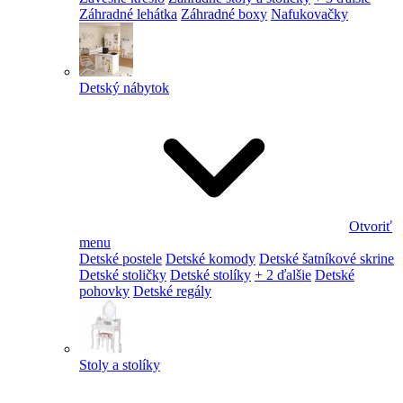
Záhradné lehátka
Záhradné boxy
Nafukovačky
Detský nábytok
Otvoriť
menu
Detské postele
Detské komody
Detské šatníkové skrine
Detské stoličky
Detské stolíky
+ 2 ďalšie
Detské
pohovky
Detské regály
Stoly a stolíky