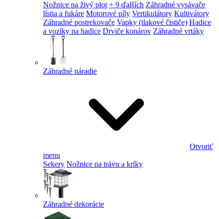
Nožnice na živý plot
+ 9 ďalších
Záhradné vysávače
lístia a fukáre
Motorové píly
Vertikulátory
Kultivátory
Záhradné postrekovače
Vapky (tlakové čističe)
Hadice
a vozíky na hadice
Drviče konárov
Záhradné vrtáky
Záhradné náradie
Otvoriť
menu
Sekery
Nožnice na trávu a kríky
Záhradné dekorácie