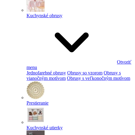
Kuchynské obrusy
Otvoriť
menu
Jednofarebné obrusy
Obrusy so vzorom
Obrusy s
vianočným motívom
Obrusy s veľkonočným motívom
Prestieranie
Kuchynské utierky