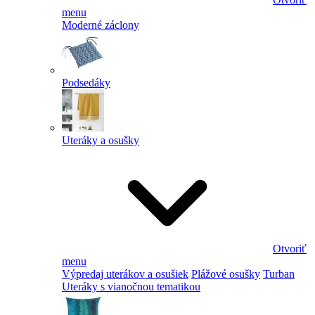
menu
Moderné záclony
Podsedáky
Uteráky a osušky
Otvoriť
menu
Výpredaj uterákov a osušiek
Plážové osušky
Turban
Uteráky s vianočnou tematikou