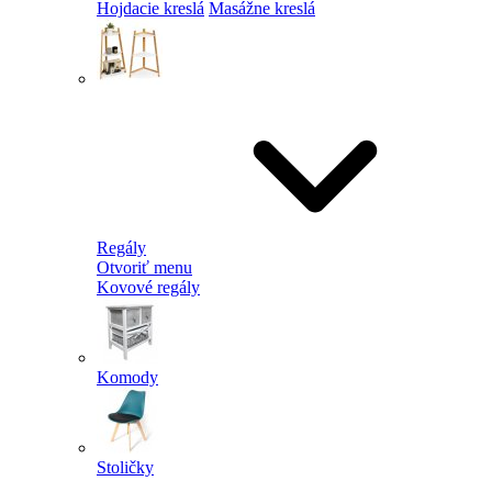
Hojdacie kreslá
Masážne kreslá
Regály
Otvoriť menu
Kovové regály
Komody
Stoličky