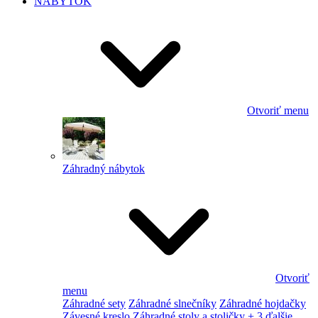
NÁBYTOK
Otvoriť menu
Záhradný nábytok
Otvoriť
menu
Záhradné sety
Záhradné slnečníky
Záhradné hojdačky
Závesné kreslo
Záhradné stoly a stoličky
+ 3 ďalšie