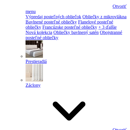
Otvoriť
menu
Výpredaj posteľných obliečok
Obliečky z mikrovlákna
Bavlnené posteľné obliečky
Flanelové posteľné
obliečky
Francúzske posteľné obliečky
+ 3 ďalšie
Nová kolekcia
Obliečky bavlnený satén
Obojstranné
posteľné obliečky
Prestieradlá
Záclony
Otvoriť