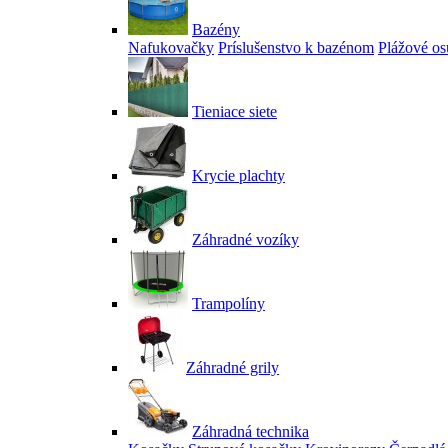
Bazény
Nafukovačky
Príslušenstvo k bazénom
Plážové os
Tieniace siete
Krycie plachty
Záhradné vozíky
Trampolíny
Záhradné grily
Záhradná technika