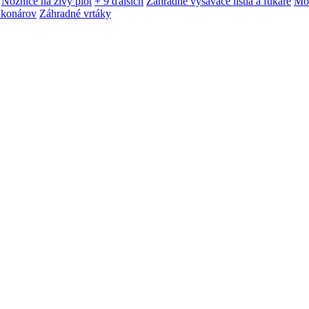
Nožnice na živý plot
+ 9 ďalších
Záhradné vysávače lístia a fukáre
Mot
 konárov
Záhradné vrtáky