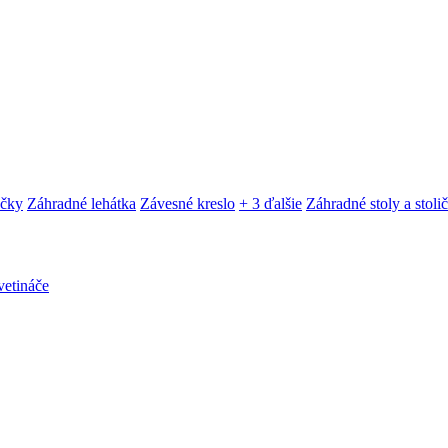
ačky
Záhradné lehátka
Závesné kreslo
+ 3 ďalšie
Záhradné stoly a stoli
etináče