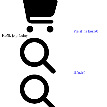
Prejsť na košík
0
Košík
je prázdny
Hľadať