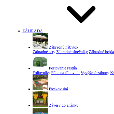
ZÁHRADA
Záhradný nábytok
Záhradné sety
Záhradné slnečníky
Záhradné hojd
Pestovanie rastlín
Fóliovníky
Fólie na fóliovník
Vyvýšené záhony
Kv
Pieskoviská
Závesy do altánku