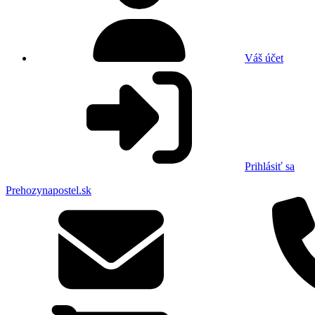
Váš účet
Prihlásiť sa
Prehozynapostel.sk