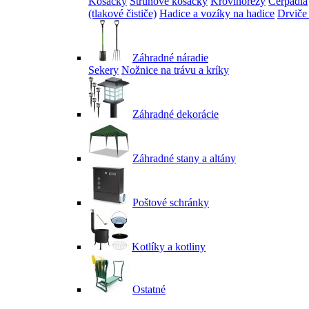
Kosačky
Strunové kosačky
Krovinorezy
Čerpadlá
(tlakové čističe)
Hadice a vozíky na hadice
Drviče
Záhradné náradie
Sekery
Nožnice na trávu a kríky
Záhradné dekorácie
Záhradné stany a altány
Poštové schránky
Kotlíky a kotliny
Ostatné