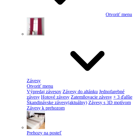
Otvoriť menu
Závesy
Otvoriť menu
Výpredaj závesov
Závesy do altánku
Jednofarebné
závesy
Hotové závesy
Zatemňovacie závesy
+ 3 ďalšie
Škandinávske závesy
(aktuálny)
Závesy s 3D motívom
Závesy k prehozom
Prehozy na posteľ