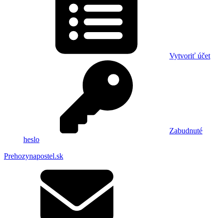
Vytvoriť účet
Zabudnuté
heslo
Prehozynapostel.sk