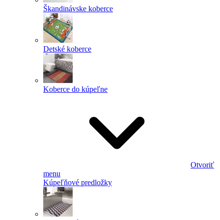
Škandinávske koberce
Detské koberce
Koberce do kúpeľne
Otvoriť
menu
Kúpeľňové predložky