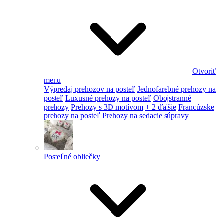
Otvoriť
menu
Výpredaj prehozov na posteľ
Jednofarebné prehozy na
posteľ
Luxusné prehozy na posteľ
Obojstranné
prehozy
Prehozy s 3D motívom
+ 2 ďalšie
Francúzske
prehozy na posteľ
Prehozy na sedacie súpravy
Posteľné obliečky