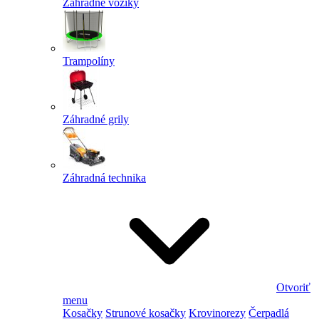
Záhradné vozíky
Trampolíny
Záhradné grily
Záhradná technika
Otvoriť
menu
Kosačky
Strunové kosačky
Krovinorezy
Čerpadlá