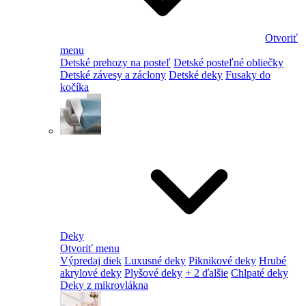
Otvoriť
menu
Detské prehozy na posteľ
Detské posteľné obliečky
Detské závesy a záclony
Detské deky
Fusaky do
kočíka
Deky
Otvoriť menu
Výpredaj diek
Luxusné deky
Piknikové deky
Hrubé
akrylové deky
Plyšové deky
+ 2 ďalšie
Chlpaté deky
Deky z mikrovlákna