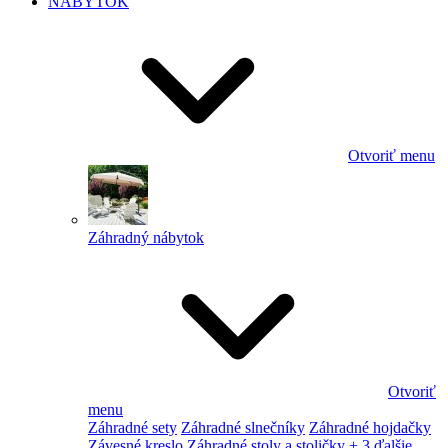
NÁBYTOK
Otvoriť menu
Záhradný nábytok
Otvoriť
menu
Záhradné sety
Záhradné slnečníky
Záhradné hojdačky
Závesné kreslo
Záhradné stoly a stoličky
+ 3 ďalšie