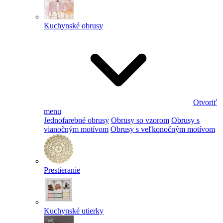
Kuchynské obrusy
Otvoriť
menu
Jednofarebné obrusy
Obrusy so vzorom
Obrusy s
vianočným motívom
Obrusy s veľkonočným motívom
Prestieranie
Kuchynské utierky