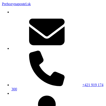
Prehozynapostel.sk
+421 919 174
300