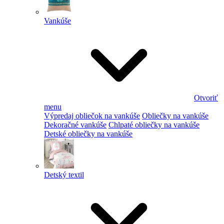
Vankúše
Otvoriť
menu
Výpredaj obliečok na vankúše
Obliečky na vankúše
Dekoračné vankúše
Chlpaté obliečky na vankúše
Detské obliečky na vankúše
Detský textil