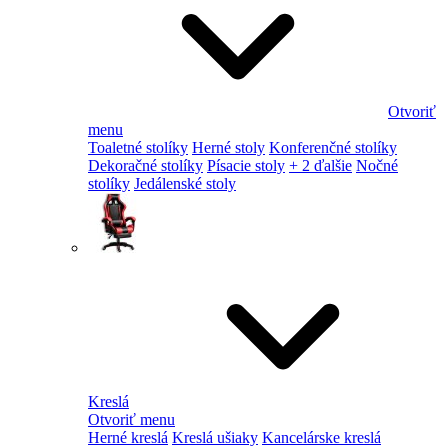
Otvoriť
menu
Toaletné stolíky
Herné stoly
Konferenčné stolíky
Dekoračné stolíky
Písacie stoly
+ 2 ďalšie
Nočné
stolíky
Jedálenské stoly
Kreslá
Otvoriť menu
Herné kreslá
Kreslá ušiaky
Kancelárske kreslá