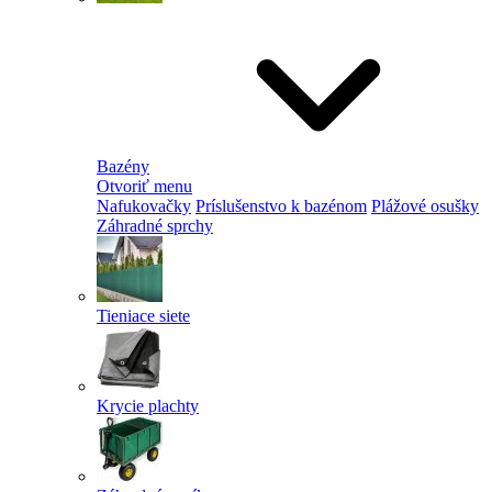
Bazény
Otvoriť menu
Nafukovačky
Príslušenstvo k bazénom
Plážové osušky
Záhradné sprchy
Tieniace siete
Krycie plachty