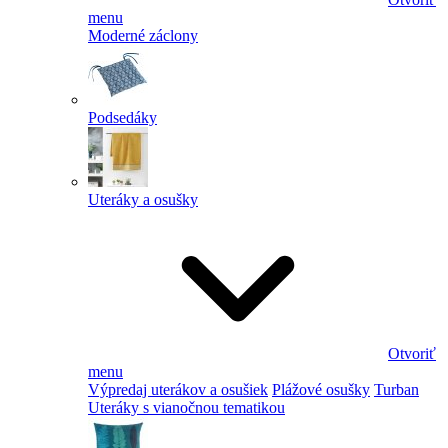
menu
Moderné záclony
Podsedáky
Uteráky a osušky
Otvoriť
menu
Výpredaj uterákov a osušiek
Plážové osušky
Turban
Uteráky s vianočnou tematikou