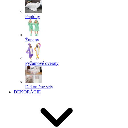
Paplóny
Župany
Pyžamové overaly
Dekoračné sety
DEKORÁCIE