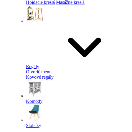
Hojdacie kreslá
Masážne kreslá
Regály
Otvoriť menu
Kovové regály
Komody
Stoličky