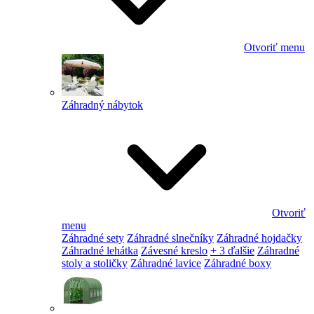
Otvoriť menu
Záhradný nábytok
Otvoriť
menu
Záhradné sety
Záhradné slnečníky
Záhradné hojdačky
Záhradné lehátka
Závesné kreslo
+ 3 ďalšie
Záhradné
stoly a stoličky
Záhradné lavice
Záhradné boxy