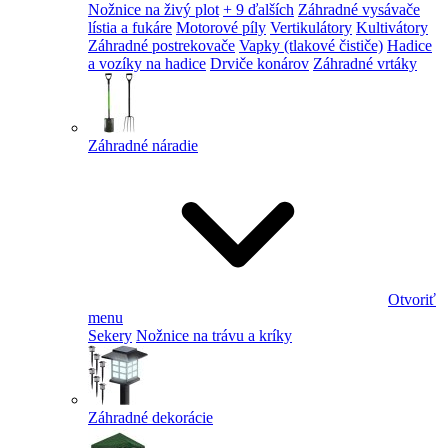
Nožnice na živý plot
+ 9 ďalších
Záhradné vysávače
lístia a fukáre
Motorové píly
Vertikulátory
Kultivátory
Záhradné postrekovače
Vapky (tlakové čističe)
Hadice
a vozíky na hadice
Drviče konárov
Záhradné vrtáky
Záhradné náradie
Otvoriť
menu
Sekery
Nožnice na trávu a kríky
Záhradné dekorácie