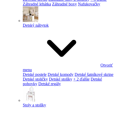
Záhradné lehátka
Záhradné boxy
Nafukovačky
Detský nábytok
Otvoriť
menu
Detské postele
Detské komody
Detské šatníkové skrine
Detské stoličky
Detské stolíky
+ 2 ďalšie
Detské
pohovky
Detské regály
Stoly a stolíky