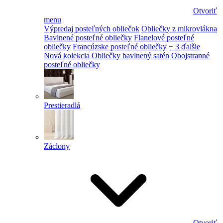
Otvoriť
menu
Výpredaj posteľných obliečok
Obliečky z mikrovlákna
Bavlnené posteľné obliečky
Flanelové posteľné
obliečky
Francúzske posteľné obliečky
+ 3 ďalšie
Nová kolekcia
Obliečky bavlnený satén
Obojstranné
posteľné obliečky
Prestieradlá
Záclony
Otvoriť