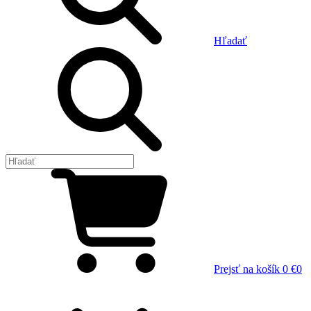
Hľadať
Prejsť na košík
0 €
0