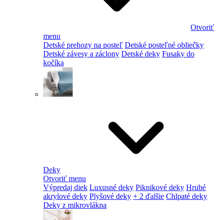
Otvoriť
menu
Detské prehozy na posteľ
Detské posteľné obliečky
Detské závesy a záclony
Detské deky
Fusaky do
kočíka
Deky
Otvoriť menu
Výpredaj diek
Luxusné deky
Piknikové deky
Hrubé
akrylové deky
Plyšové deky
+ 2 ďalšie
Chlpaté deky
Deky z mikrovlákna