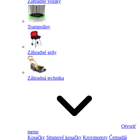
Záhradné vozíky
Trampolíny
Záhradné grily
Záhradná technika
Otvoriť
menu
Kosačky
Strunové kosačky
Krovinorezy
Čerpadlá