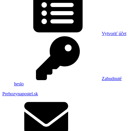
Vytvoriť účet
Zabudnuté
heslo
Prehozynapostel.sk