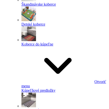
Škandinávske koberce
Detské koberce
Koberce do kúpeľne
Otvoriť
menu
Kúpeľňové predložky