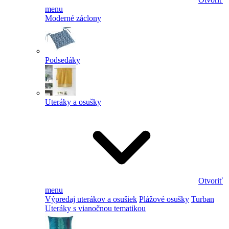
menu
Moderné záclony
Podsedáky
Uteráky a osušky
Otvoriť
menu
Výpredaj uterákov a osušiek
Plážové osušky
Turban
Uteráky s vianočnou tematikou