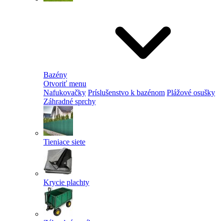
Bazény
Otvoriť menu
Nafukovačky
Príslušenstvo k bazénom
Plážové osušky
Záhradné sprchy
Tieniace siete
Krycie plachty