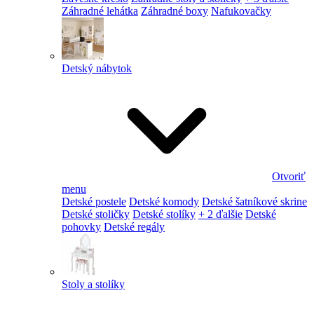
Záhradné lehátka
Záhradné boxy
Nafukovačky
Detský nábytok
Otvoriť
menu
Detské postele
Detské komody
Detské šatníkové skrine
Detské stoličky
Detské stolíky
+ 2 ďalšie
Detské
pohovky
Detské regály
Stoly a stolíky