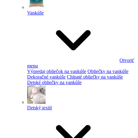
Vankúše
Otvoriť
menu
Výpredaj obliečok na vankúše
Obliečky na vankúše
Dekoračné vankúše
Chlpaté obliečky na vankúše
Detské obliečky na vankúše
Detský textil