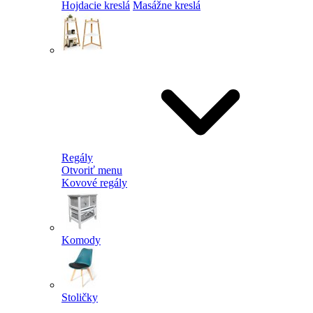
Hojdacie kreslá
Masážne kreslá
Regály
Otvoriť menu
Kovové regály
Komody
Stoličky