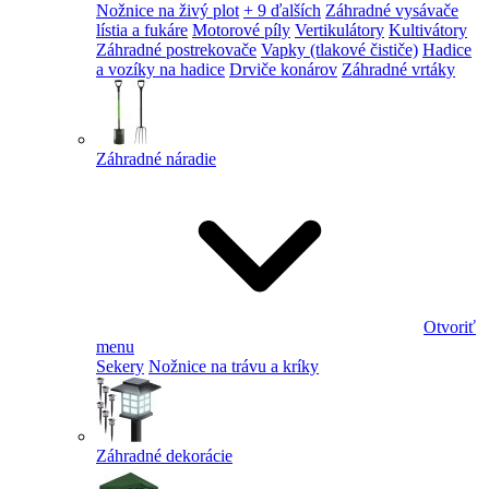
Nožnice na živý plot
+ 9 ďalších
Záhradné vysávače
lístia a fukáre
Motorové píly
Vertikulátory
Kultivátory
Záhradné postrekovače
Vapky (tlakové čističe)
Hadice
a vozíky na hadice
Drviče konárov
Záhradné vrtáky
Záhradné náradie
Otvoriť
menu
Sekery
Nožnice na trávu a kríky
Záhradné dekorácie