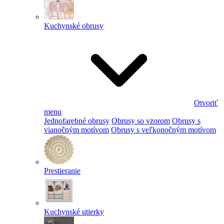
Kuchynské obrusy
Otvoriť
menu
Jednofarebné obrusy
Obrusy so vzorom
Obrusy s
vianočným motívom
Obrusy s veľkonočným motívom
Prestieranie
Kuchynské utierky