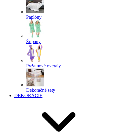
Paplóny
Župany
Pyžamové overaly
Dekoračné sety
DEKORÁCIE