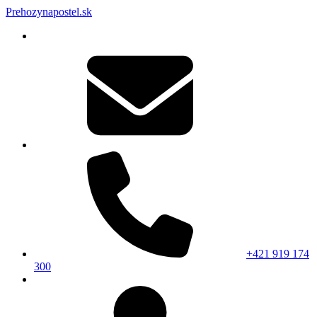
Prehozynapostel.sk
+421 919 174
300