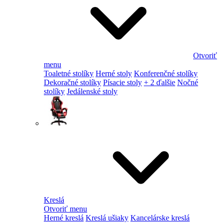
Otvoriť
menu
Toaletné stolíky
Herné stoly
Konferenčné stolíky
Dekoračné stolíky
Písacie stoly
+ 2 ďalšie
Nočné
stolíky
Jedálenské stoly
Kreslá
Otvoriť menu
Herné kreslá
Kreslá ušiaky
Kancelárske kreslá