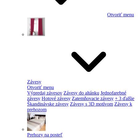
Otvoriť menu
Závesy
Otvoriť menu
Výpredaj závesov
Závesy do altánku
Jednofarebné
závesy
Hotové závesy
Zatemňovacie závesy
+ 3 ďalšie
Škandinávske závesy
Závesy s 3D motívom
Závesy k
prehozom
Prehozy na posteľ