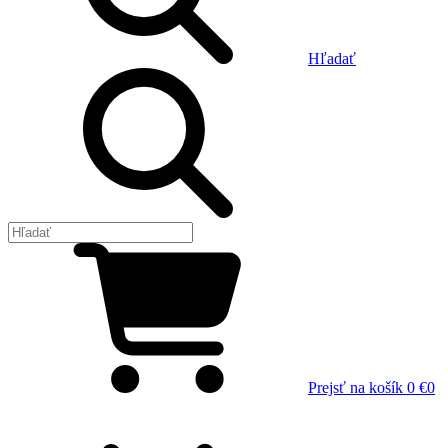
Hľadať
Prejsť na košík
0 €
0