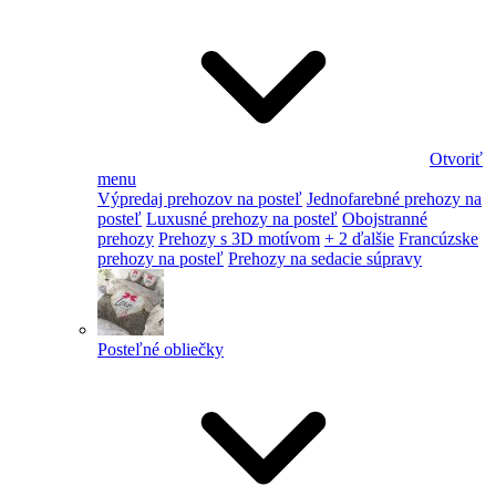
Otvoriť
menu
Výpredaj prehozov na posteľ
Jednofarebné prehozy na
posteľ
Luxusné prehozy na posteľ
Obojstranné
prehozy
Prehozy s 3D motívom
+ 2 ďalšie
Francúzske
prehozy na posteľ
Prehozy na sedacie súpravy
Posteľné obliečky