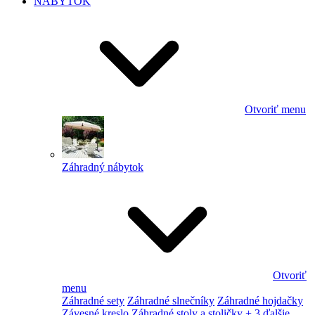
NÁBYTOK
Otvoriť menu
Záhradný nábytok
Otvoriť
menu
Záhradné sety
Záhradné slnečníky
Záhradné hojdačky
Závesné kreslo
Záhradné stoly a stoličky
+ 3 ďalšie