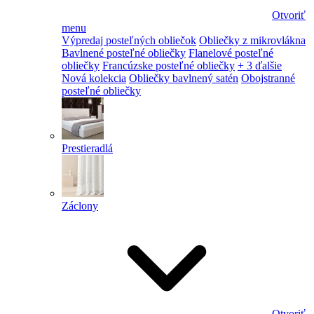
Otvoriť
menu
Výpredaj posteľných obliečok
Obliečky z mikrovlákna
Bavlnené posteľné obliečky
Flanelové posteľné
obliečky
Francúzske posteľné obliečky
+ 3 ďalšie
Nová kolekcia
Obliečky bavlnený satén
Obojstranné
posteľné obliečky
Prestieradlá
Záclony
Otvoriť