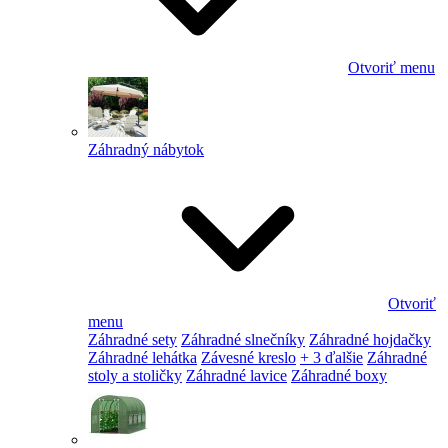
Otvoriť menu
Záhradný nábytok
Otvoriť
menu
Záhradné sety
Záhradné slnečníky
Záhradné hojdačky
Záhradné lehátka
Závesné kreslo
+ 3 ďalšie
Záhradné
stoly a stoličky
Záhradné lavice
Záhradné boxy