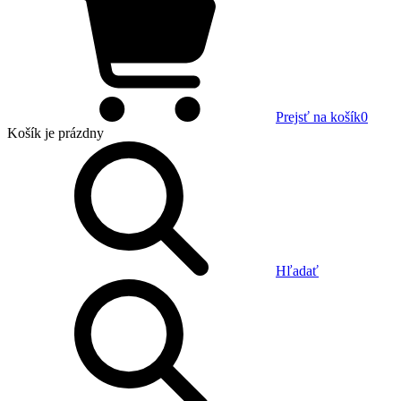
Prejsť na košík
0
Košík
je prázdny
Hľadať