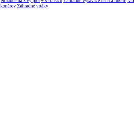
Nožnice na živý plot
+ 9 ďalších
Záhradné vysávače lístia a fukáre
Mot
 konárov
Záhradné vrtáky