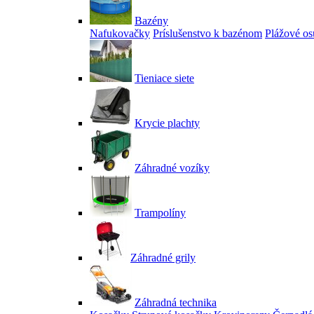
Bazény
Nafukovačky
Príslušenstvo k bazénom
Plážové os
Tieniace siete
Krycie plachty
Záhradné vozíky
Trampolíny
Záhradné grily
Záhradná technika