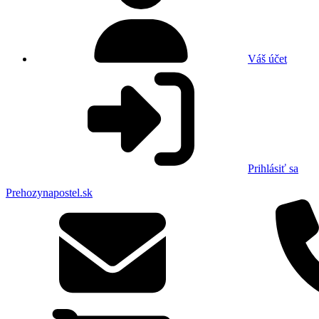
Váš účet
Prihlásiť sa
Prehozynapostel.sk