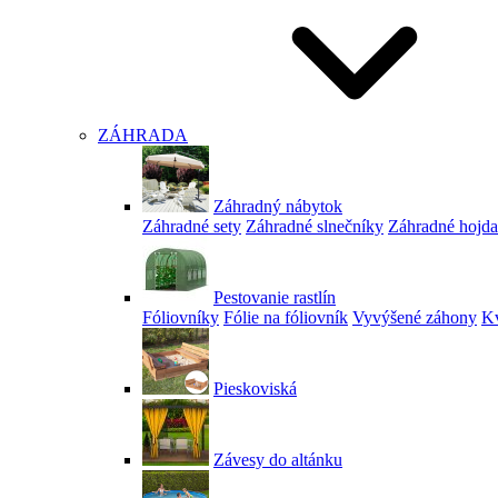
ZÁHRADA
Záhradný nábytok
Záhradné sety
Záhradné slnečníky
Záhradné hojd
Pestovanie rastlín
Fóliovníky
Fólie na fóliovník
Vyvýšené záhony
Kv
Pieskoviská
Závesy do altánku