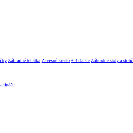
ačky
Záhradné lehátka
Závesné kreslo
+ 3 ďalšie
Záhradné stoly a stoli
etináče