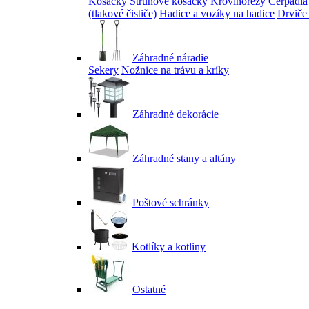
Kosačky
Strunové kosačky
Krovinorezy
Čerpadlá
(tlakové čističe)
Hadice a vozíky na hadice
Drviče
Záhradné náradie
Sekery
Nožnice na trávu a kríky
Záhradné dekorácie
Záhradné stany a altány
Poštové schránky
Kotlíky a kotliny
Ostatné