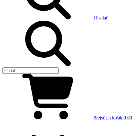
Hľadať
Prejsť na košík
0 €
0