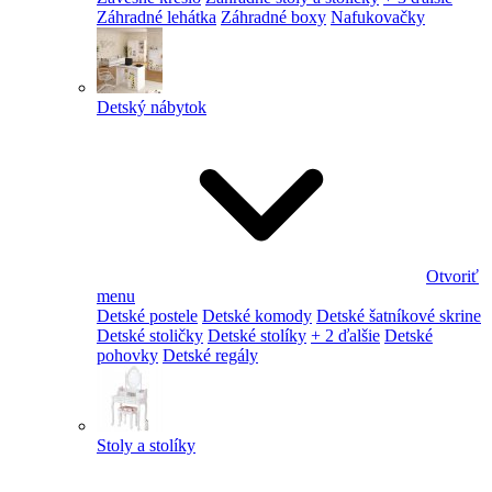
Záhradné lehátka
Záhradné boxy
Nafukovačky
Detský nábytok
Otvoriť
menu
Detské postele
Detské komody
Detské šatníkové skrine
Detské stoličky
Detské stolíky
+ 2 ďalšie
Detské
pohovky
Detské regály
Stoly a stolíky