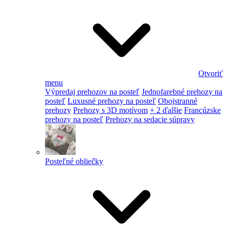
Otvoriť
menu
Výpredaj prehozov na posteľ
Jednofarebné prehozy na
posteľ
Luxusné prehozy na posteľ
Obojstranné
prehozy
Prehozy s 3D motívom
+ 2 ďalšie
Francúzske
prehozy na posteľ
Prehozy na sedacie súpravy
Posteľné obliečky