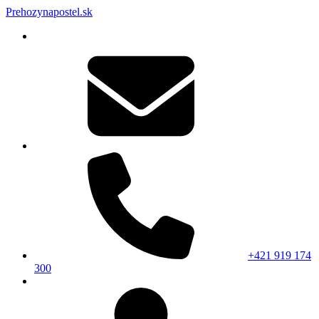
Prehozynapostel.sk
+421 919 174
300