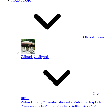
NÁBYTOK
Otvoriť menu
Záhradný nábytok
Otvoriť
menu
Záhradné sety
Záhradné slnečníky
Záhradné hojdačky
Závesné kreslo
Záhradné stoly a stoličky
+ 3 ďalšie