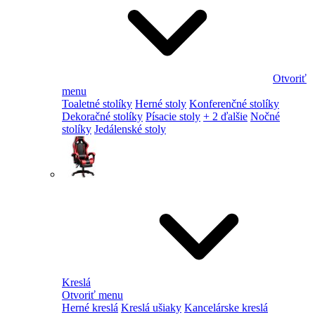
Otvoriť
menu
Toaletné stolíky
Herné stoly
Konferenčné stolíky
Dekoračné stolíky
Písacie stoly
+ 2 ďalšie
Nočné
stolíky
Jedálenské stoly
Kreslá
Otvoriť menu
Herné kreslá
Kreslá ušiaky
Kancelárske kreslá