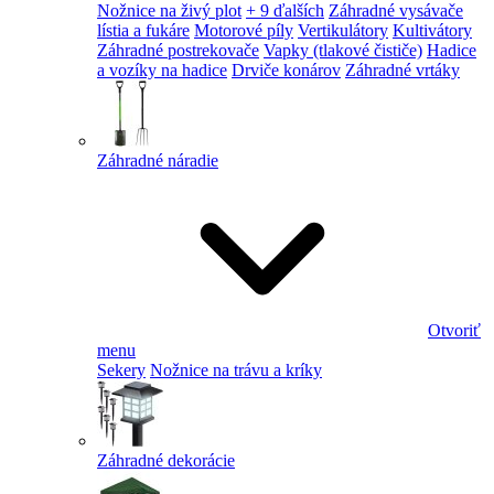
Nožnice na živý plot
+ 9 ďalších
Záhradné vysávače
lístia a fukáre
Motorové píly
Vertikulátory
Kultivátory
Záhradné postrekovače
Vapky (tlakové čističe)
Hadice
a vozíky na hadice
Drviče konárov
Záhradné vrtáky
Záhradné náradie
Otvoriť
menu
Sekery
Nožnice na trávu a kríky
Záhradné dekorácie