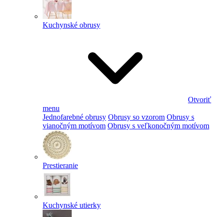
Kuchynské obrusy
Otvoriť
menu
Jednofarebné obrusy
Obrusy so vzorom
Obrusy s
vianočným motívom
Obrusy s veľkonočným motívom
Prestieranie
Kuchynské utierky