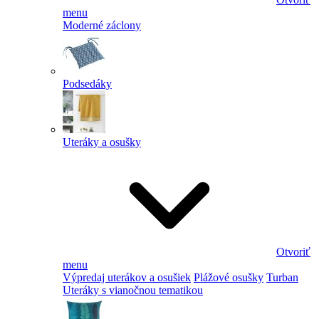
menu
Moderné záclony
Podsedáky
Uteráky a osušky
Otvoriť
menu
Výpredaj uterákov a osušiek
Plážové osušky
Turban
Uteráky s vianočnou tematikou