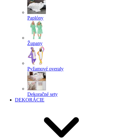
Paplóny
Župany
Pyžamové overaly
Dekoračné sety
DEKORÁCIE