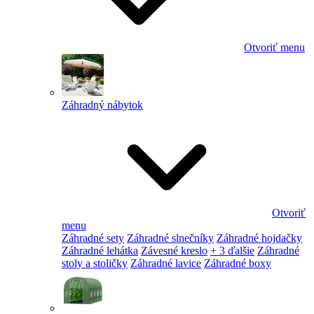
Otvoriť menu
Záhradný nábytok
Otvoriť
menu
Záhradné sety
Záhradné slnečníky
Záhradné hojdačky
Záhradné lehátka
Závesné kreslo
+ 3 ďalšie
Záhradné
stoly a stoličky
Záhradné lavice
Záhradné boxy