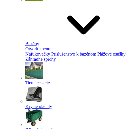
Bazény
Otvoriť menu
Nafukovačky
Príslušenstvo k bazénom
Plážové osušky
Záhradné sprchy
Tieniace siete
Krycie plachty