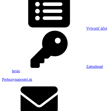
Vytvoriť účet
Zabudnuté
heslo
Prehozynapostel.sk