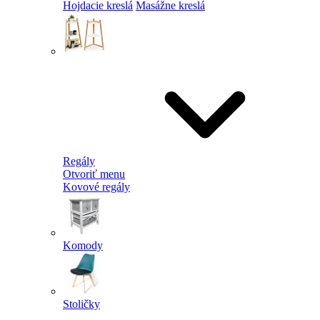
Hojdacie kreslá
Masážne kreslá
Regály
Otvoriť menu
Kovové regály
Komody
Stoličky