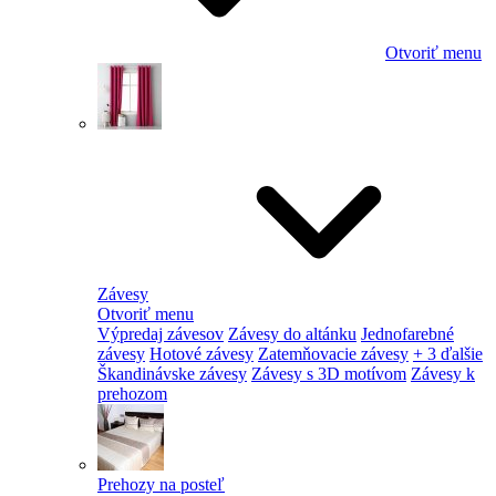
Otvoriť menu
Závesy
Otvoriť menu
Výpredaj závesov
Závesy do altánku
Jednofarebné
závesy
Hotové závesy
Zatemňovacie závesy
+ 3 ďalšie
Škandinávske závesy
Závesy s 3D motívom
Závesy k
prehozom
Prehozy na posteľ