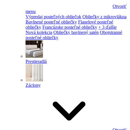
Otvoriť
menu
Výpredaj posteľných obliečok
Obliečky z mikrovlákna
Bavlnené posteľné obliečky
Flanelové posteľné
obliečky
Francúzske posteľné obliečky
+ 3 ďalšie
Nová kolekcia
Obliečky bavlnený satén
Obojstranné
posteľné obliečky
Prestieradlá
Záclony
Otvoriť