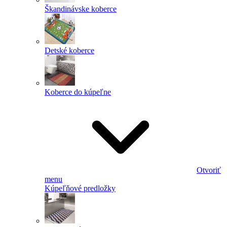
Škandinávske koberce
Detské koberce
Koberce do kúpeľne
Otvoriť
menu
Kúpeľňové predložky