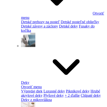
Otvoriť
menu
Detské prehozy na posteľ
Detské posteľné obliečky
Detské závesy a záclony
Detské deky
Fusaky do
kočíka
Deky
Otvoriť menu
Výpredaj diek
Luxusné deky
Piknikové deky
Hrubé
akrylové deky
Plyšové deky
+ 2 ďalšie
Chlpaté deky
Deky z mikrovlákna