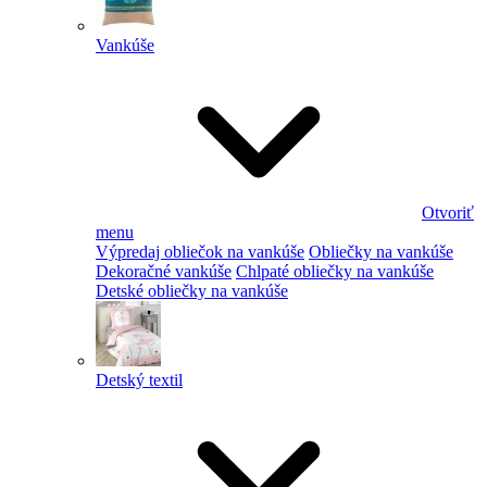
Vankúše
Otvoriť
menu
Výpredaj obliečok na vankúše
Obliečky na vankúše
Dekoračné vankúše
Chlpaté obliečky na vankúše
Detské obliečky na vankúše
Detský textil