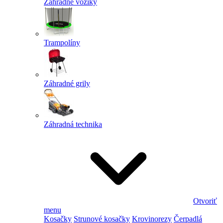
Záhradné vozíky
Trampolíny
Záhradné grily
Záhradná technika
Otvoriť
menu
Kosačky
Strunové kosačky
Krovinorezy
Čerpadlá