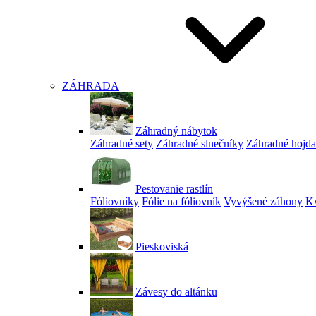
ZÁHRADA
Záhradný nábytok
Záhradné sety
Záhradné slnečníky
Záhradné hojd
Pestovanie rastlín
Fóliovníky
Fólie na fóliovník
Vyvýšené záhony
Kv
Pieskoviská
Závesy do altánku