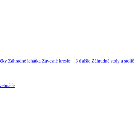
ačky
Záhradné lehátka
Závesné kreslo
+ 3 ďalšie
Záhradné stoly a stoli
etináče