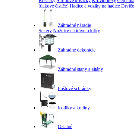
Kosačky
Strunové kosačky
Krovinorezy
Čerpadlá
(tlakové čističe)
Hadice a vozíky na hadice
Drviče
Záhradné náradie
Sekery
Nožnice na trávu a kríky
Záhradné dekorácie
Záhradné stany a altány
Poštové schránky
Kotlíky a kotliny
Ostatné