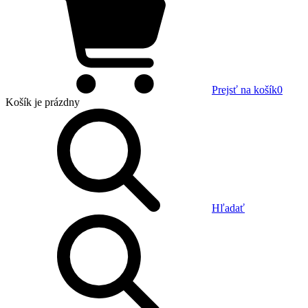
Prejsť na košík
0
Košík
je prázdny
Hľadať