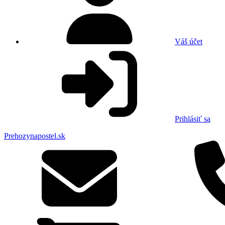
Váš účet
Prihlásiť sa
Prehozynapostel.sk