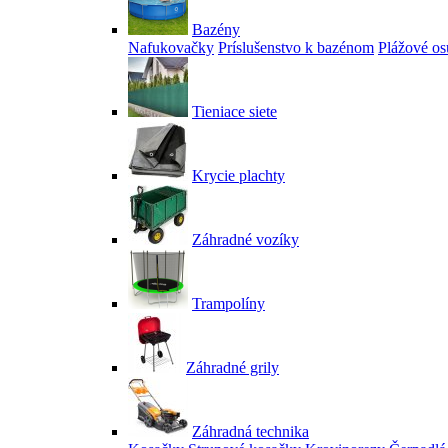
Bazény
Nafukovačky
Príslušenstvo k bazénom
Plážové os
Tieniace siete
Krycie plachty
Záhradné vozíky
Trampolíny
Záhradné grily
Záhradná technika