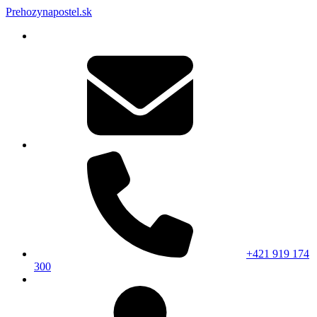
Prehozynapostel.sk
+421 919 174
300