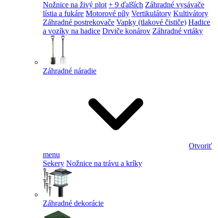
Nožnice na živý plot
+ 9 ďalších
Záhradné vysávače
lístia a fukáre
Motorové píly
Vertikulátory
Kultivátory
Záhradné postrekovače
Vapky (tlakové čističe)
Hadice
a vozíky na hadice
Drviče konárov
Záhradné vrtáky
Záhradné náradie
Otvoriť
menu
Sekery
Nožnice na trávu a kríky
Záhradné dekorácie