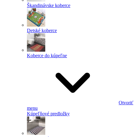
Škandinávske koberce
Detské koberce
Koberce do kúpeľne
Otvoriť
menu
Kúpeľňové predložky