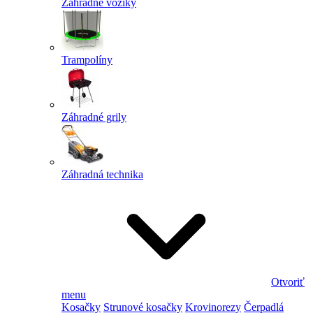
Záhradné vozíky
Trampolíny
Záhradné grily
Záhradná technika
Otvoriť
menu
Kosačky
Strunové kosačky
Krovinorezy
Čerpadlá