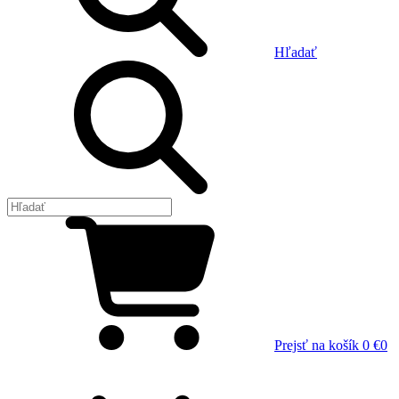
Hľadať
Prejsť na košík
0 €
0