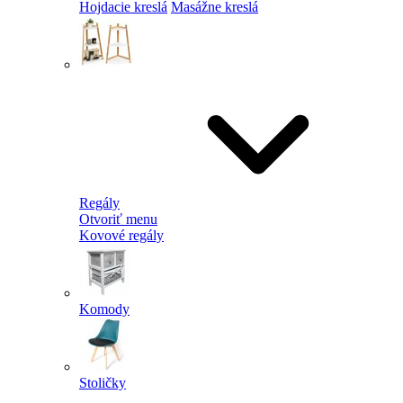
Hojdacie kreslá
Masážne kreslá
Regály
Otvoriť menu
Kovové regály
Komody
Stoličky