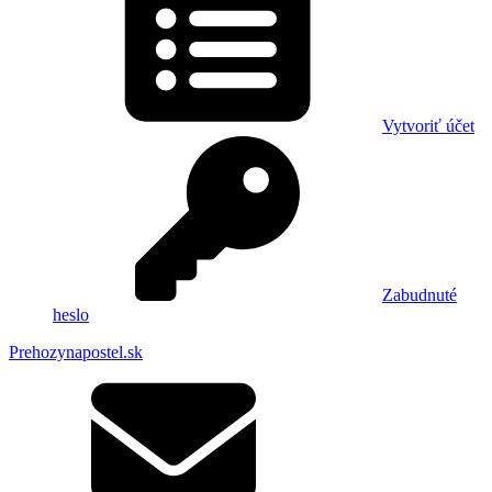
Vytvoriť účet
Zabudnuté
heslo
Prehozynapostel.sk