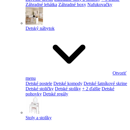
Záhradné lehátka
Záhradné boxy
Nafukovačky
Detský nábytok
Otvoriť
menu
Detské postele
Detské komody
Detské šatníkové skrine
Detské stoličky
Detské stolíky
+ 2 ďalšie
Detské
pohovky
Detské regály
Stoly a stolíky