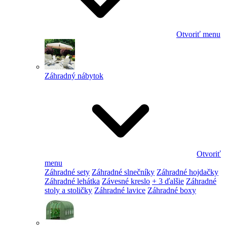
Otvoriť menu
Záhradný nábytok
Otvoriť
menu
Záhradné sety
Záhradné slnečníky
Záhradné hojdačky
Záhradné lehátka
Závesné kreslo
+ 3 ďalšie
Záhradné
stoly a stoličky
Záhradné lavice
Záhradné boxy