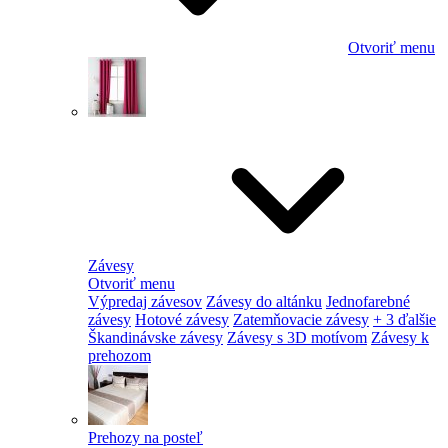
Otvoriť menu
Závesy
Otvoriť menu
Výpredaj závesov
Závesy do altánku
Jednofarebné
závesy
Hotové závesy
Zatemňovacie závesy
+ 3 ďalšie
Škandinávske závesy
Závesy s 3D motívom
Závesy k
prehozom
Prehozy na posteľ