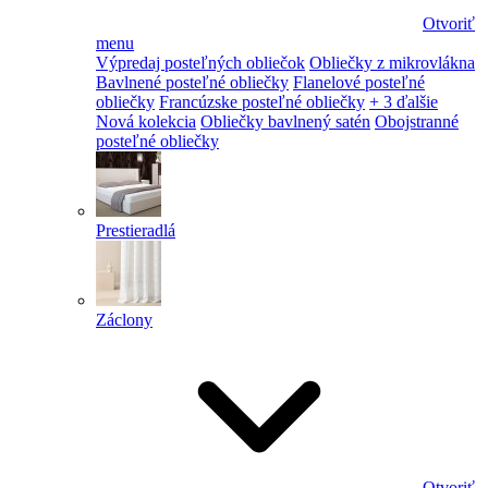
Otvoriť
menu
Výpredaj posteľných obliečok
Obliečky z mikrovlákna
Bavlnené posteľné obliečky
Flanelové posteľné
obliečky
Francúzske posteľné obliečky
+ 3 ďalšie
Nová kolekcia
Obliečky bavlnený satén
Obojstranné
posteľné obliečky
Prestieradlá
Záclony
Otvoriť