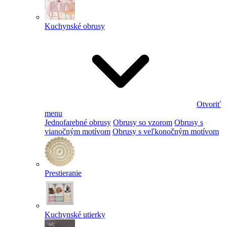
Kuchynské obrusy
Otvoriť
menu
Jednofarebné obrusy
Obrusy so vzorom
Obrusy s
vianočným motívom
Obrusy s veľkonočným motívom
Prestieranie
Kuchynské utierky