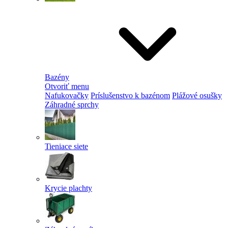
Bazény
Otvoriť menu
Nafukovačky
Príslušenstvo k bazénom
Plážové osušky
Záhradné sprchy
Tieniace siete
Krycie plachty