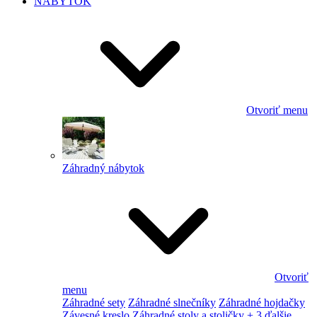
NÁBYTOK
Otvoriť menu
Záhradný nábytok
Otvoriť
menu
Záhradné sety
Záhradné slnečníky
Záhradné hojdačky
Závesné kreslo
Záhradné stoly a stoličky
+ 3 ďalšie