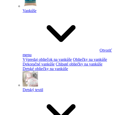
Vankúše
Otvoriť
menu
Výpredaj obliečok na vankúše
Obliečky na vankúše
Dekoračné vankúše
Chlpaté obliečky na vankúše
Detské obliečky na vankúše
Detský textil