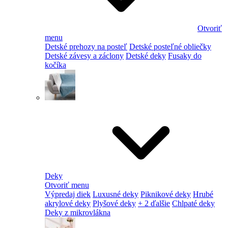
Otvoriť
menu
Detské prehozy na posteľ
Detské posteľné obliečky
Detské závesy a záclony
Detské deky
Fusaky do
kočíka
Deky
Otvoriť menu
Výpredaj diek
Luxusné deky
Piknikové deky
Hrubé
akrylové deky
Plyšové deky
+ 2 ďalšie
Chlpaté deky
Deky z mikrovlákna