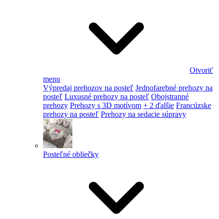
Otvoriť
menu
Výpredaj prehozov na posteľ
Jednofarebné prehozy na
posteľ
Luxusné prehozy na posteľ
Obojstranné
prehozy
Prehozy s 3D motívom
+ 2 ďalšie
Francúzske
prehozy na posteľ
Prehozy na sedacie súpravy
Posteľné obliečky