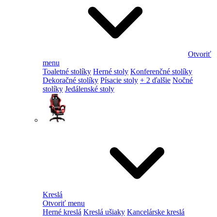
Otvoriť
menu
Toaletné stolíky
Herné stoly
Konferenčné stolíky
Dekoračné stolíky
Písacie stoly
+ 2 ďalšie
Nočné
stolíky
Jedálenské stoly
Kreslá
Otvoriť menu
Herné kreslá
Kreslá ušiaky
Kancelárske kreslá