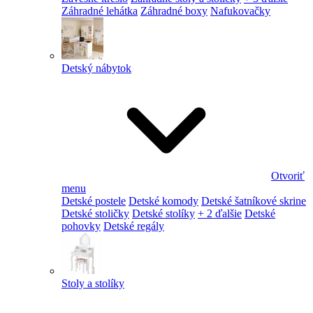
Záhradné lehátka
Záhradné boxy
Nafukovačky
Detský nábytok
Otvoriť
menu
Detské postele
Detské komody
Detské šatníkové skrine
Detské stoličky
Detské stolíky
+ 2 ďalšie
Detské
pohovky
Detské regály
Stoly a stolíky