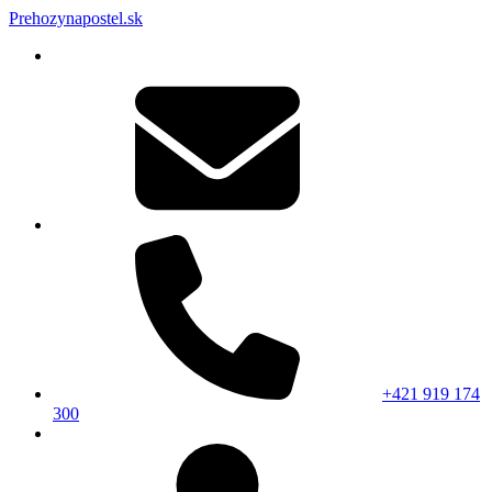
Prehozynapostel.sk
+421 919 174
300