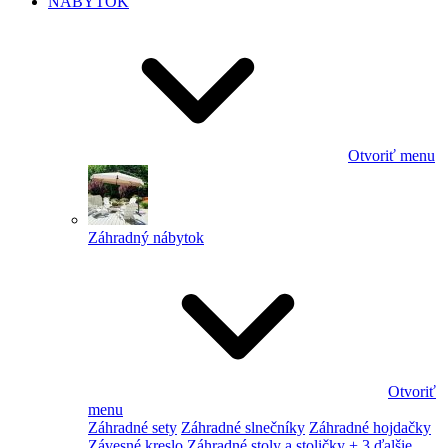
NÁBYTOK
Otvoriť menu
Záhradný nábytok
Otvoriť
menu
Záhradné sety
Záhradné slnečníky
Záhradné hojdačky
Závesné kreslo
Záhradné stoly a stoličky
+ 3 ďalšie