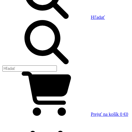
Hľadať
Prejsť na košík
0 €
0