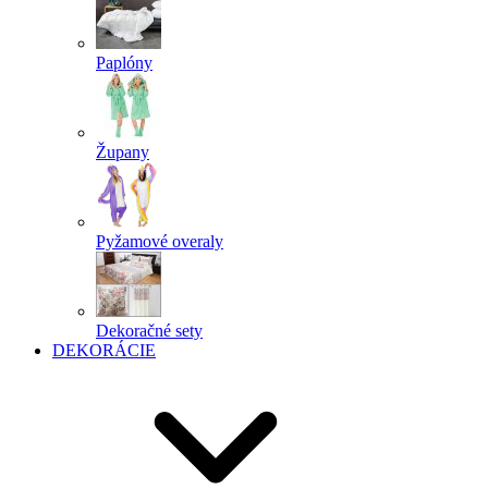
Paplóny
Župany
Pyžamové overaly
Dekoračné sety
DEKORÁCIE