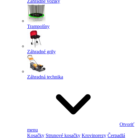
Záhradné vozíky
Trampolíny
Záhradné grily
Záhradná technika
Otvoriť
menu
Kosačky
Strunové kosačky
Krovinorezy
Čerpadlá