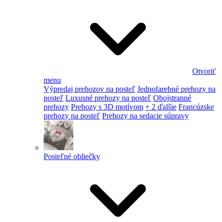
Otvoriť
menu
Výpredaj prehozov na posteľ
Jednofarebné prehozy na
posteľ
Luxusné prehozy na posteľ
Obojstranné
prehozy
Prehozy s 3D motívom
+ 2 ďalšie
Francúzske
prehozy na posteľ
Prehozy na sedacie súpravy
Posteľné obliečky