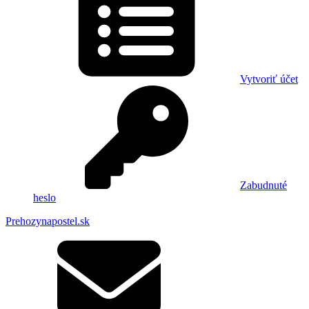
Vytvoriť účet
Zabudnuté
heslo
Prehozynapostel.sk