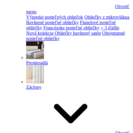
Otvoriť
menu
Výpredaj posteľných obliečok
Obliečky z mikrovlákna
Bavlnené posteľné obliečky
Flanelové posteľné
obliečky
Francúzske posteľné obliečky
+ 3 ďalšie
Nová kolekcia
Obliečky bavlnený satén
Obojstranné
posteľné obliečky
Prestieradlá
Záclony
Otvoriť