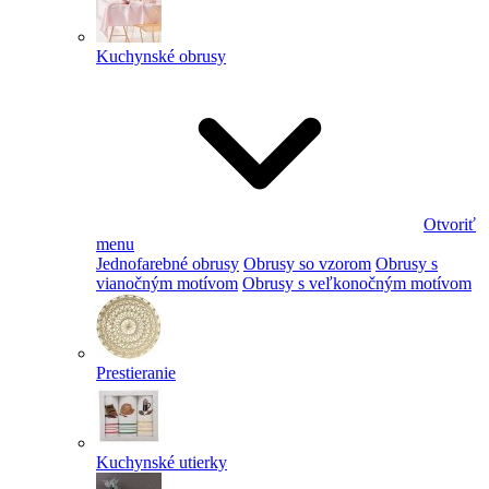
Kuchynské obrusy
Otvoriť
menu
Jednofarebné obrusy
Obrusy so vzorom
Obrusy s
vianočným motívom
Obrusy s veľkonočným motívom
Prestieranie
Kuchynské utierky