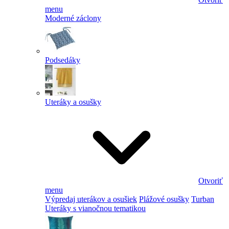
menu
Moderné záclony
Podsedáky
Uteráky a osušky
Otvoriť
menu
Výpredaj uterákov a osušiek
Plážové osušky
Turban
Uteráky s vianočnou tematikou