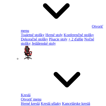
Otvoriť
menu
Toaletné stolíky
Herné stoly
Konferenčné stolíky
Dekoračné stolíky
Písacie stoly
+ 2 ďalšie
Nočné
stolíky
Jedálenské stoly
Kreslá
Otvoriť menu
Herné kreslá
Kreslá ušiaky
Kancelárske kreslá