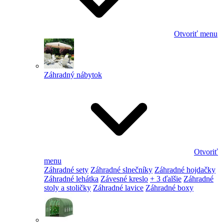
Otvoriť menu
Záhradný nábytok
Otvoriť
menu
Záhradné sety
Záhradné slnečníky
Záhradné hojdačky
Záhradné lehátka
Závesné kreslo
+ 3 ďalšie
Záhradné
stoly a stoličky
Záhradné lavice
Záhradné boxy