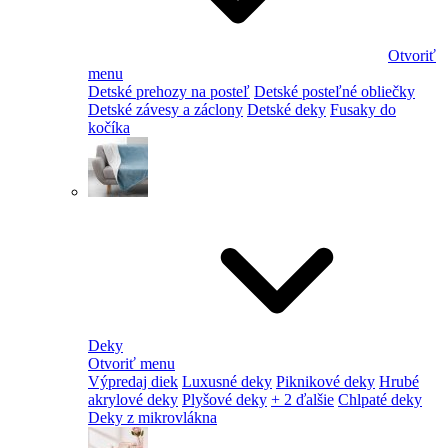
Otvoriť
menu
Detské prehozy na posteľ
Detské posteľné obliečky
Detské závesy a záclony
Detské deky
Fusaky do
kočíka
Deky
Otvoriť menu
Výpredaj diek
Luxusné deky
Piknikové deky
Hrubé
akrylové deky
Plyšové deky
+ 2 ďalšie
Chlpaté deky
Deky z mikrovlákna