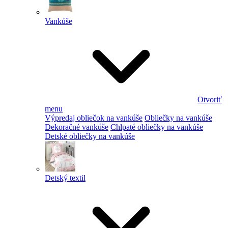
Vankúše
Otvoriť
menu
Výpredaj obliečok na vankúše
Obliečky na vankúše
Dekoračné vankúše
Chlpaté obliečky na vankúše
Detské obliečky na vankúše
Detský textil