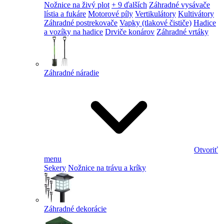
Nožnice na živý plot
+ 9 ďalších
Záhradné vysávače
lístia a fukáre
Motorové píly
Vertikulátory
Kultivátory
Záhradné postrekovače
Vapky (tlakové čističe)
Hadice
a vozíky na hadice
Drviče konárov
Záhradné vrtáky
Záhradné náradie
Otvoriť
menu
Sekery
Nožnice na trávu a kríky
Záhradné dekorácie