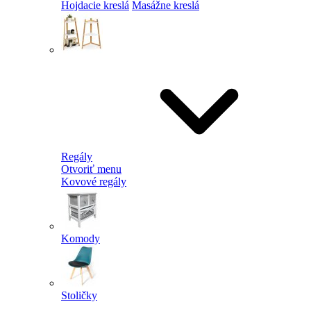
Hojdacie kreslá
Masážne kreslá
Regály
Otvoriť menu
Kovové regály
Komody
Stoličky