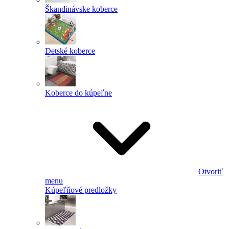
Škandinávske koberce
Detské koberce
Koberce do kúpeľne
Otvoriť
menu
Kúpeľňové predložky