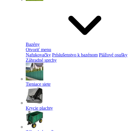
Bazény
Otvoriť menu
Nafukovačky
Príslušenstvo k bazénom
Plážové osušky
Záhradné sprchy
Tieniace siete
Krycie plachty