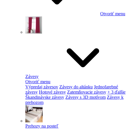
Otvoriť menu
Závesy
Otvoriť menu
Výpredaj závesov
Závesy do altánku
Jednofarebné
závesy
Hotové závesy
Zatemňovacie závesy
+ 3 ďalšie
Škandinávske závesy
Závesy s 3D motívom
Závesy k
prehozom
Prehozy na posteľ