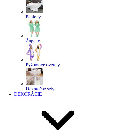
Paplóny
Župany
Pyžamové overaly
Dekoračné sety
DEKORÁCIE