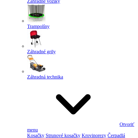
Záhradné vozíky
Trampolíny
Záhradné grily
Záhradná technika
Otvoriť
menu
Kosačky
Strunové kosačky
Krovinorezy
Čerpadlá