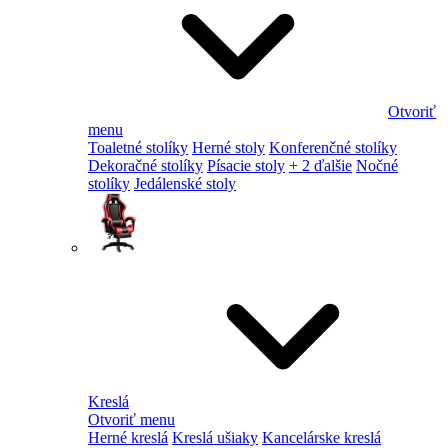
Otvoriť
menu
Toaletné stolíky
Herné stoly
Konferenčné stolíky
Dekoračné stolíky
Písacie stoly
+ 2 ďalšie
Nočné
stolíky
Jedálenské stoly
Kreslá
Otvoriť menu
Herné kreslá
Kreslá ušiaky
Kancelárske kreslá