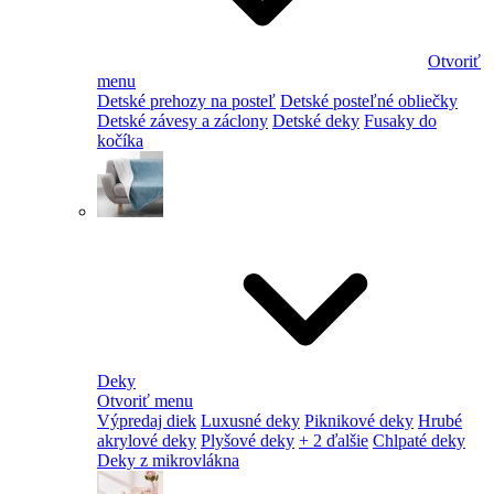
Otvoriť
menu
Detské prehozy na posteľ
Detské posteľné obliečky
Detské závesy a záclony
Detské deky
Fusaky do
kočíka
Deky
Otvoriť menu
Výpredaj diek
Luxusné deky
Piknikové deky
Hrubé
akrylové deky
Plyšové deky
+ 2 ďalšie
Chlpaté deky
Deky z mikrovlákna