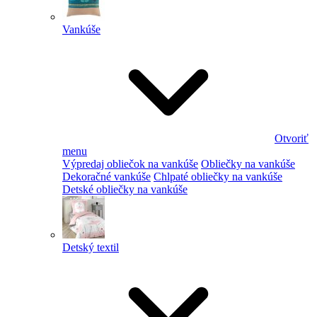
Vankúše
Otvoriť
menu
Výpredaj obliečok na vankúše
Obliečky na vankúše
Dekoračné vankúše
Chlpaté obliečky na vankúše
Detské obliečky na vankúše
Detský textil