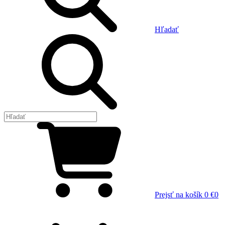
Hľadať
Prejsť na košík
0 €
0