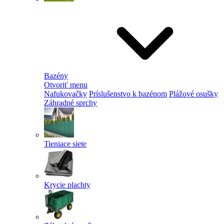
Bazény
Otvoriť menu
Nafukovačky
Príslušenstvo k bazénom
Plážové osušky
Záhradné sprchy
Tieniace siete
Krycie plachty