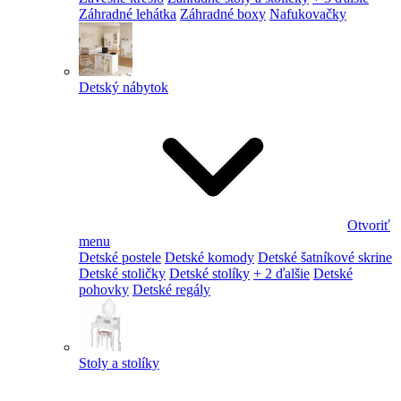
Záhradné lehátka
Záhradné boxy
Nafukovačky
Detský nábytok
Otvoriť
menu
Detské postele
Detské komody
Detské šatníkové skrine
Detské stoličky
Detské stolíky
+ 2 ďalšie
Detské
pohovky
Detské regály
Stoly a stolíky