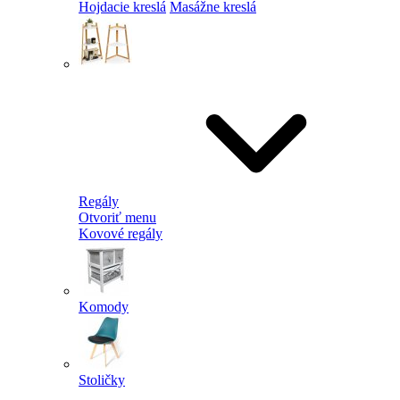
Hojdacie kreslá
Masážne kreslá
Regály
Otvoriť menu
Kovové regály
Komody
Stoličky