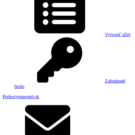
Vytvoriť účet
Zabudnuté
heslo
Prehozynapostel.sk