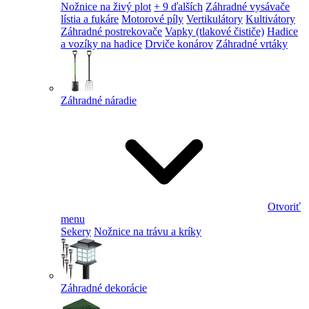
Nožnice na živý plot
+ 9 ďalších
Záhradné vysávače
lístia a fukáre
Motorové píly
Vertikulátory
Kultivátory
Záhradné postrekovače
Vapky (tlakové čističe)
Hadice
a vozíky na hadice
Drviče konárov
Záhradné vrtáky
Záhradné náradie
Otvoriť
menu
Sekery
Nožnice na trávu a kríky
Záhradné dekorácie