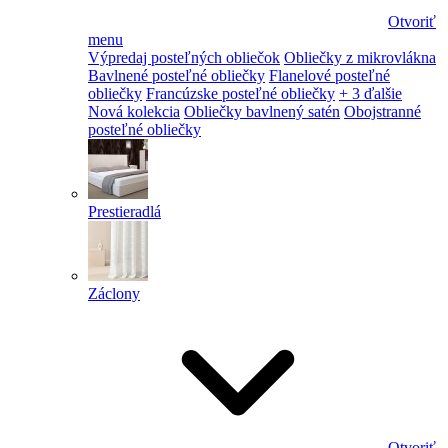
Otvoriť
menu
Výpredaj posteľných obliečok
Obliečky z mikrovlákna
Bavlnené posteľné obliečky
Flanelové posteľné
obliečky
Francúzske posteľné obliečky
+ 3 ďalšie
Nová kolekcia
Obliečky bavlnený satén
Obojstranné
posteľné obliečky
Prestieradlá
Záclony
Otvoriť