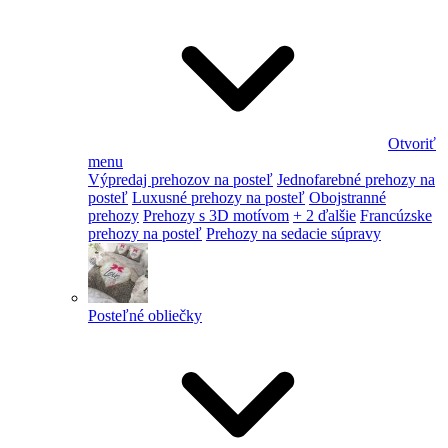
Otvoriť
menu
Výpredaj prehozov na posteľ
Jednofarebné prehozy na
posteľ
Luxusné prehozy na posteľ
Obojstranné
prehozy
Prehozy s 3D motívom
+ 2 ďalšie
Francúzske
prehozy na posteľ
Prehozy na sedacie súpravy
Posteľné obliečky