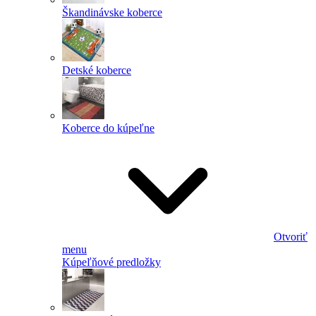
Škandinávske koberce
Detské koberce
Koberce do kúpeľne
Otvoriť
menu
Kúpeľňové predložky