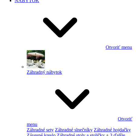
NÁBYTOK
Otvoriť menu
Záhradný nábytok
Otvoriť
menu
Záhradné sety
Záhradné slnečníky
Záhradné hojdačky
Závesné kreslo
Záhradné stoly a stoličky
+ 3 ďalšie