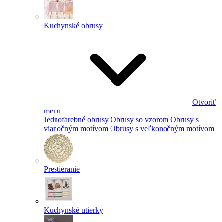
Kuchynské obrusy
Otvoriť
menu
Jednofarebné obrusy
Obrusy so vzorom
Obrusy s
vianočným motívom
Obrusy s veľkonočným motívom
Prestieranie
Kuchynské utierky