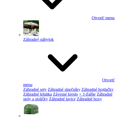
Otvoriť menu
Záhradný nábytok
Otvoriť
menu
Záhradné sety
Záhradné slnečníky
Záhradné hojdačky
Záhradné lehátka
Závesné kreslo
+ 3 ďalšie
Záhradné
stoly a stoličky
Záhradné lavice
Záhradné boxy