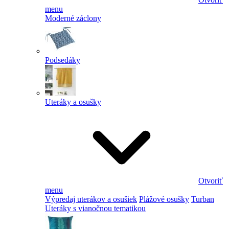
menu
Moderné záclony
Podsedáky
Uteráky a osušky
Otvoriť
menu
Výpredaj uterákov a osušiek
Plážové osušky
Turban
Uteráky s vianočnou tematikou