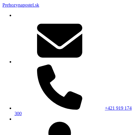
Prehozynapostel.sk
+421 919 174
300