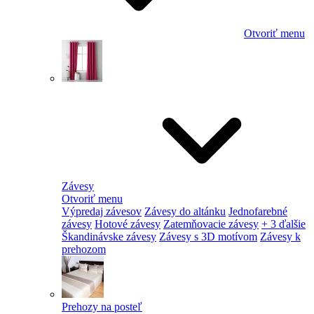
Otvoriť menu
Závesy
Otvoriť menu
Výpredaj závesov
Závesy do altánku
Jednofarebné
závesy
Hotové závesy
Zatemňovacie závesy
+ 3 ďalšie
Škandinávske závesy
Závesy s 3D motívom
Závesy k
prehozom
Prehozy na posteľ