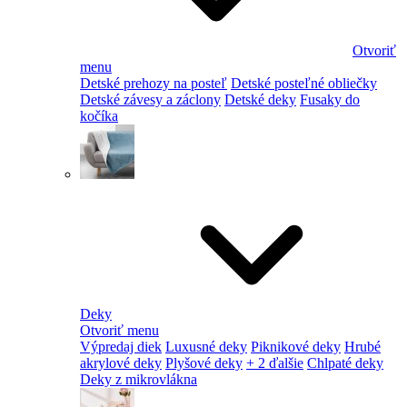
Otvoriť
menu
Detské prehozy na posteľ
Detské posteľné obliečky
Detské závesy a záclony
Detské deky
Fusaky do
kočíka
Deky
Otvoriť menu
Výpredaj diek
Luxusné deky
Piknikové deky
Hrubé
akrylové deky
Plyšové deky
+ 2 ďalšie
Chlpaté deky
Deky z mikrovlákna