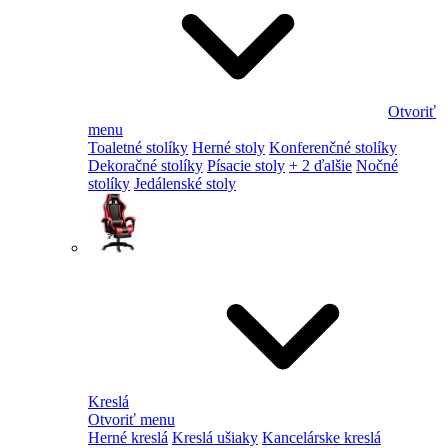
Otvoriť
menu
Toaletné stolíky
Herné stoly
Konferenčné stolíky
Dekoračné stolíky
Písacie stoly
+ 2 ďalšie
Nočné
stolíky
Jedálenské stoly
Kreslá
Otvoriť menu
Herné kreslá
Kreslá ušiaky
Kancelárske kreslá