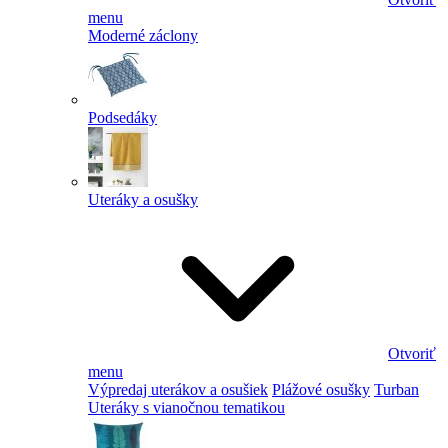
menu
Moderné záclony
Podsedáky
Uteráky a osušky
Otvoriť
menu
Výpredaj uterákov a osušiek
Plážové osušky
Turban
Uteráky s vianočnou tematikou