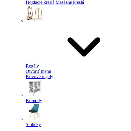
Hojdacie kreslá
Masážne kreslá
Regály
Otvoriť menu
Kovové regály
Komody
Stoličky