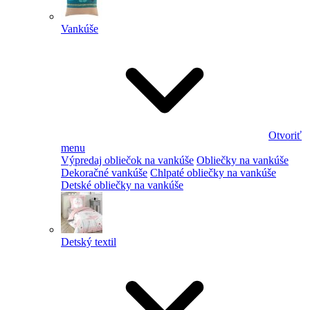
Vankúše
Otvoriť
menu
Výpredaj obliečok na vankúše
Obliečky na vankúše
Dekoračné vankúše
Chlpaté obliečky na vankúše
Detské obliečky na vankúše
Detský textil