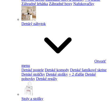
Záhradné lehátka
Záhradné boxy
Nafukovačky
Detský nábytok
Otvoriť
menu
Detské postele
Detské komody
Detské šatníkové skrine
Detské stoličky
Detské stolíky
+ 2 ďalšie
Detské
pohovky
Detské regály
Stoly a stolíky