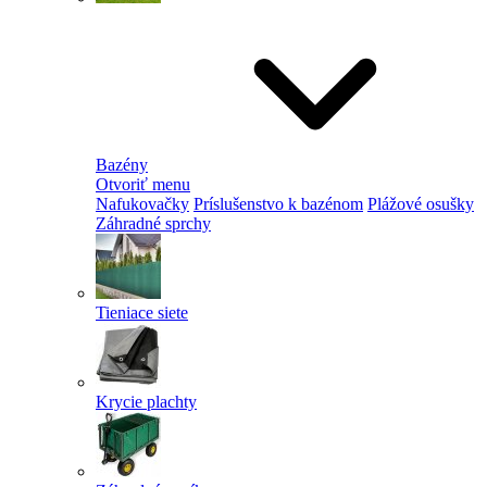
Bazény
Otvoriť menu
Nafukovačky
Príslušenstvo k bazénom
Plážové osušky
Záhradné sprchy
Tieniace siete
Krycie plachty