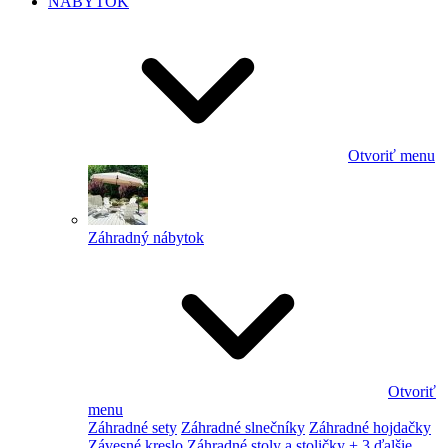
NÁBYTOK
Otvoriť menu
Záhradný nábytok
Otvoriť
menu
Záhradné sety
Záhradné slnečníky
Záhradné hojdačky
Závesné kreslo
Záhradné stoly a stoličky
+ 3 ďalšie