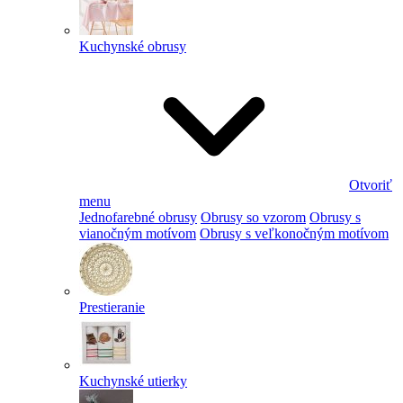
Kuchynské obrusy
Otvoriť
menu
Jednofarebné obrusy
Obrusy so vzorom
Obrusy s
vianočným motívom
Obrusy s veľkonočným motívom
Prestieranie
Kuchynské utierky