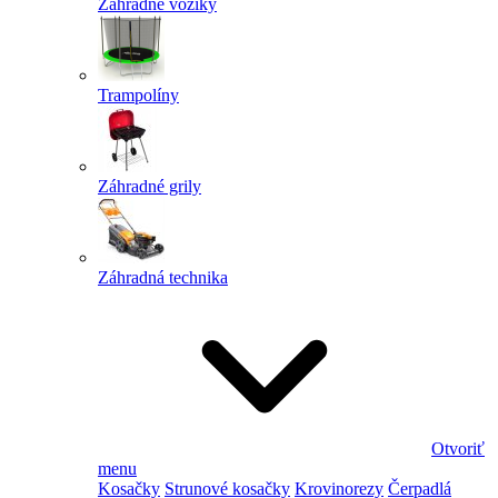
Záhradné vozíky
Trampolíny
Záhradné grily
Záhradná technika
Otvoriť
menu
Kosačky
Strunové kosačky
Krovinorezy
Čerpadlá