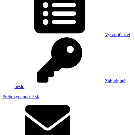
Vytvoriť účet
Zabudnuté
heslo
Prehozynapostel.sk