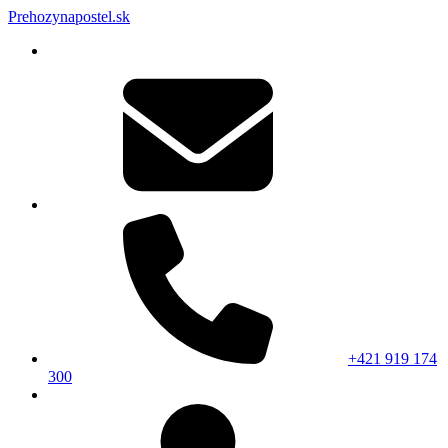
Prehozynapostel.sk
+421 919 174
300