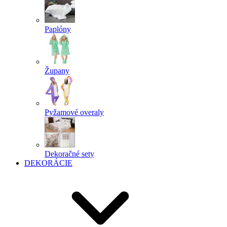
Paplóny
Župany
Pyžamové overaly
Dekoračné sety
DEKORÁCIE