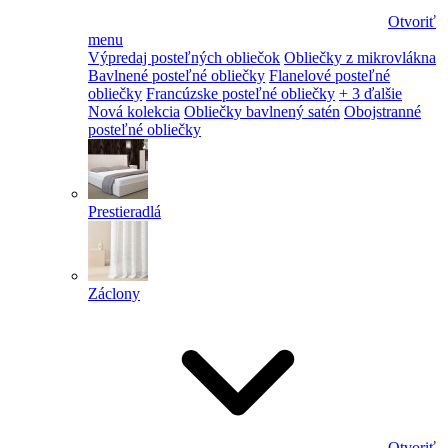
Otvoriť
menu
Výpredaj posteľných obliečok
Obliečky z mikrovlákna
Bavlnené posteľné obliečky
Flanelové posteľné
obliečky
Francúzske posteľné obliečky
+ 3 ďalšie
Nová kolekcia
Obliečky bavlnený satén
Obojstranné
posteľné obliečky
Prestieradlá
Záclony
Otvoriť