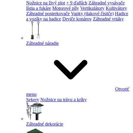
Nožnice na živý plot
+ 9 ďalších
Záhradné vysávače
lístia a fukáre
Motorové píly
Vertikulátory
Kultivátory
Záhradné postrekovače
Vapky (tlakové čističe)
Hadice
a vozíky na hadice
Drviče konárov
Záhradné vrtáky
Záhradné náradie
Otvoriť
menu
Sekery
Nožnice na trávu a kríky
Záhradné dekorácie