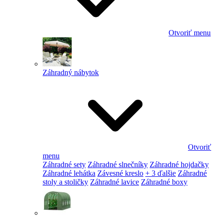
Otvoriť menu
Záhradný nábytok
Otvoriť
menu
Záhradné sety
Záhradné slnečníky
Záhradné hojdačky
Záhradné lehátka
Závesné kreslo
+ 3 ďalšie
Záhradné
stoly a stoličky
Záhradné lavice
Záhradné boxy