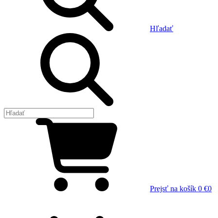
Hľadať
Prejsť na košík
0 €
0