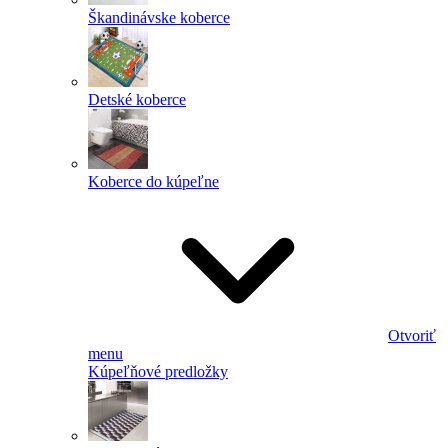
Škandinávske koberce
Detské koberce
Koberce do kúpeľne
Otvoriť
menu
Kúpeľňové predložky