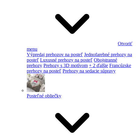
Otvoriť
menu
Výpredaj prehozov na posteľ
Jednofarebné prehozy na
posteľ
Luxusné prehozy na posteľ
Obojstranné
prehozy
Prehozy s 3D motívom
+ 2 ďalšie
Francúzske
prehozy na posteľ
Prehozy na sedacie súpravy
Posteľné obliečky