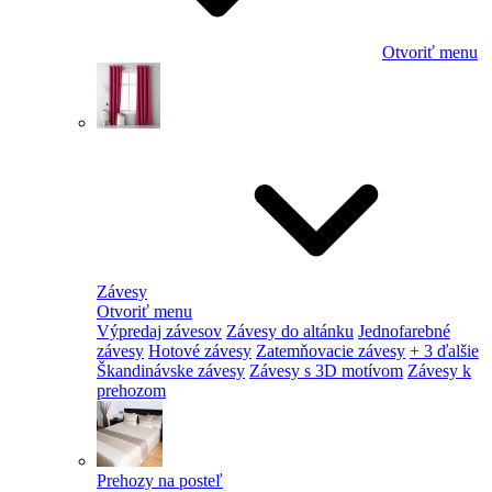
Otvoriť menu
Závesy
Otvoriť menu
Výpredaj závesov
Závesy do altánku
Jednofarebné
závesy
Hotové závesy
Zatemňovacie závesy
+ 3 ďalšie
Škandinávske závesy
Závesy s 3D motívom
Závesy k
prehozom
Prehozy na posteľ