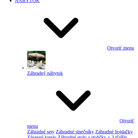
NÁBYTOK
Otvoriť menu
Záhradný nábytok
Otvoriť
menu
Záhradné sety
Záhradné slnečníky
Záhradné hojdačky
Závesné kreslo
Záhradné stoly a stoličky
+ 3 ďalšie