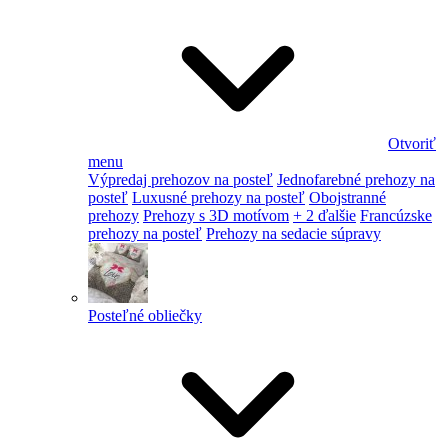
Otvoriť
menu
Výpredaj prehozov na posteľ
Jednofarebné prehozy na
posteľ
Luxusné prehozy na posteľ
Obojstranné
prehozy
Prehozy s 3D motívom
+ 2 ďalšie
Francúzske
prehozy na posteľ
Prehozy na sedacie súpravy
Posteľné obliečky