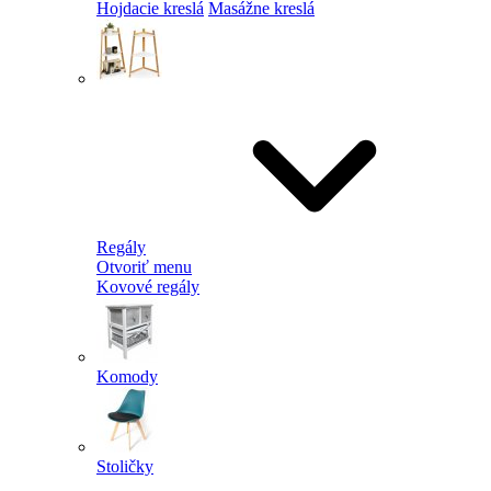
Hojdacie kreslá
Masážne kreslá
Regály
Otvoriť menu
Kovové regály
Komody
Stoličky