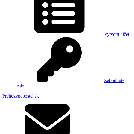
Vytvoriť účet
Zabudnuté
heslo
Prehozynapostel.sk