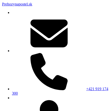
Prehozynapostel.sk
+421 919 174
300