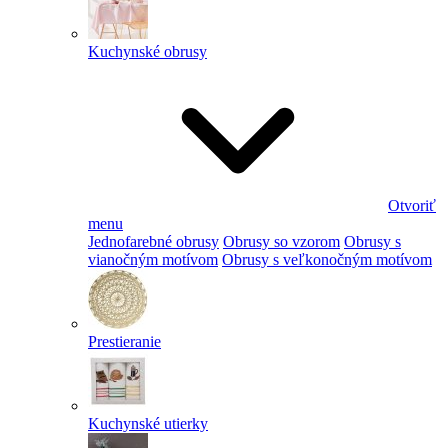
Kuchynské obrusy
Otvoriť
menu
Jednofarebné obrusy
Obrusy so vzorom
Obrusy s
vianočným motívom
Obrusy s veľkonočným motívom
Prestieranie
Kuchynské utierky