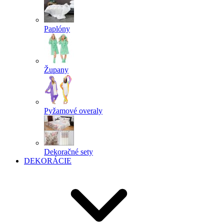
Paplóny
Župany
Pyžamové overaly
Dekoračné sety
DEKORÁCIE