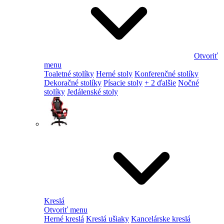
Otvoriť
menu
Toaletné stolíky
Herné stoly
Konferenčné stolíky
Dekoračné stolíky
Písacie stoly
+ 2 ďalšie
Nočné
stolíky
Jedálenské stoly
Kreslá
Otvoriť menu
Herné kreslá
Kreslá ušiaky
Kancelárske kreslá