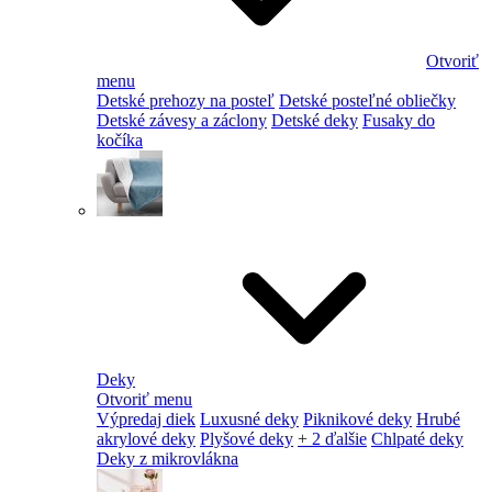
Otvoriť
menu
Detské prehozy na posteľ
Detské posteľné obliečky
Detské závesy a záclony
Detské deky
Fusaky do
kočíka
Deky
Otvoriť menu
Výpredaj diek
Luxusné deky
Piknikové deky
Hrubé
akrylové deky
Plyšové deky
+ 2 ďalšie
Chlpaté deky
Deky z mikrovlákna