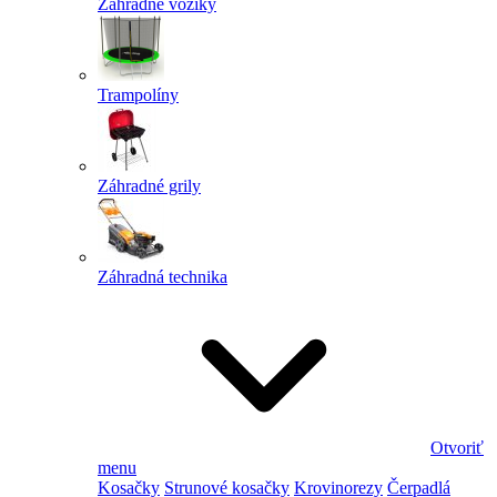
Záhradné vozíky
Trampolíny
Záhradné grily
Záhradná technika
Otvoriť
menu
Kosačky
Strunové kosačky
Krovinorezy
Čerpadlá