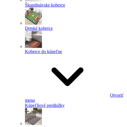
Škandinávske koberce
Detské koberce
Koberce do kúpeľne
Otvoriť
menu
Kúpeľňové predložky