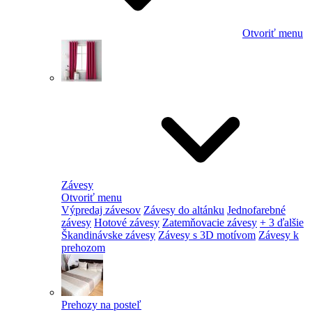
Otvoriť menu
Závesy
Otvoriť menu
Výpredaj závesov
Závesy do altánku
Jednofarebné
závesy
Hotové závesy
Zatemňovacie závesy
+ 3 ďalšie
Škandinávske závesy
Závesy s 3D motívom
Závesy k
prehozom
Prehozy na posteľ