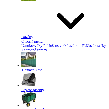
Bazény
Otvoriť menu
Nafukovačky
Príslušenstvo k bazénom
Plážové osušky
Záhradné sprchy
Tieniace siete
Krycie plachty