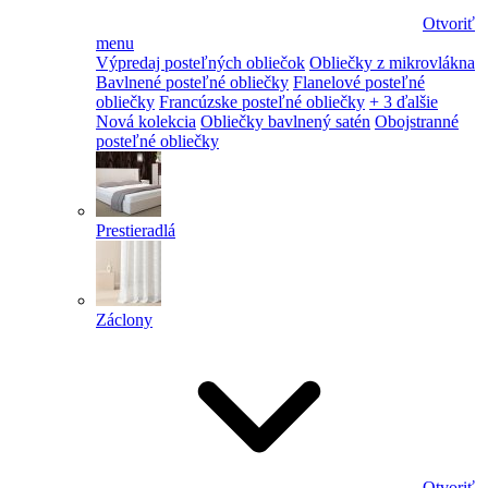
Otvoriť
menu
Výpredaj posteľných obliečok
Obliečky z mikrovlákna
Bavlnené posteľné obliečky
Flanelové posteľné
obliečky
Francúzske posteľné obliečky
+ 3 ďalšie
Nová kolekcia
Obliečky bavlnený satén
Obojstranné
posteľné obliečky
Prestieradlá
Záclony
Otvoriť