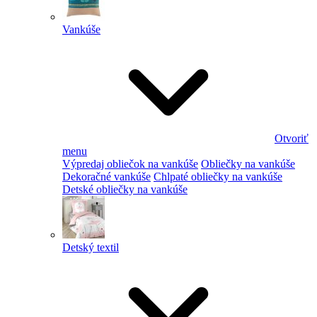
Vankúše
Otvoriť
menu
Výpredaj obliečok na vankúše
Obliečky na vankúše
Dekoračné vankúše
Chlpaté obliečky na vankúše
Detské obliečky na vankúše
Detský textil