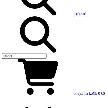
Hľadať
Prejsť na košík
0 €
0