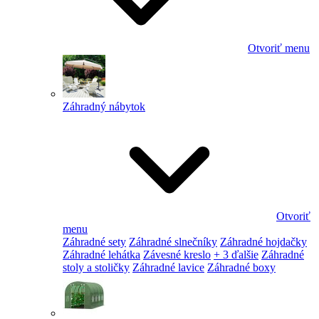
Otvoriť menu
Záhradný nábytok
Otvoriť
menu
Záhradné sety
Záhradné slnečníky
Záhradné hojdačky
Záhradné lehátka
Závesné kreslo
+ 3 ďalšie
Záhradné
stoly a stoličky
Záhradné lavice
Záhradné boxy