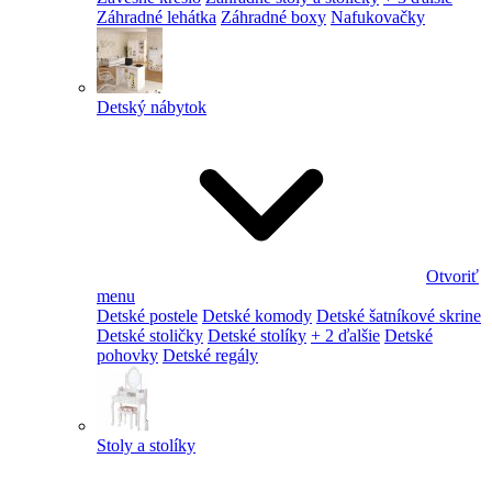
Záhradné lehátka
Záhradné boxy
Nafukovačky
Detský nábytok
Otvoriť
menu
Detské postele
Detské komody
Detské šatníkové skrine
Detské stoličky
Detské stolíky
+ 2 ďalšie
Detské
pohovky
Detské regály
Stoly a stolíky