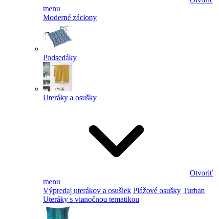
menu
Moderné záclony
Podsedáky
Uteráky a osušky
Otvoriť
menu
Výpredaj uterákov a osušiek
Plážové osušky
Turban
Uteráky s vianočnou tematikou