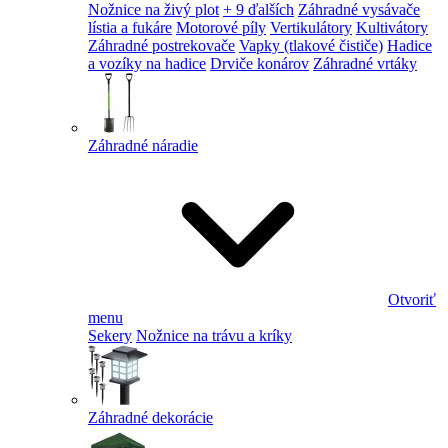
Nožnice na živý plot
+ 9 ďalších
Záhradné vysávače
lístia a fukáre
Motorové píly
Vertikulátory
Kultivátory
Záhradné postrekovače
Vapky (tlakové čističe)
Hadice
a vozíky na hadice
Drviče konárov
Záhradné vrtáky
Záhradné náradie
Otvoriť
menu
Sekery
Nožnice na trávu a kríky
Záhradné dekorácie