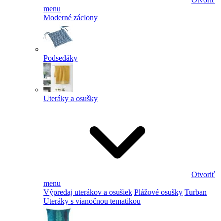
menu
Moderné záclony
Podsedáky
Uteráky a osušky
Otvoriť
menu
Výpredaj uterákov a osušiek
Plážové osušky
Turban
Uteráky s vianočnou tematikou