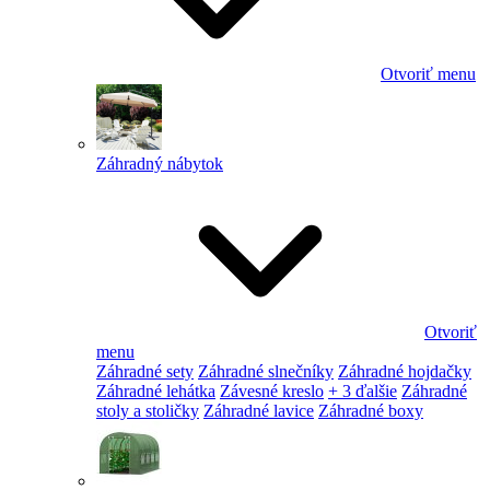
Otvoriť menu
Záhradný nábytok
Otvoriť
menu
Záhradné sety
Záhradné slnečníky
Záhradné hojdačky
Záhradné lehátka
Závesné kreslo
+ 3 ďalšie
Záhradné
stoly a stoličky
Záhradné lavice
Záhradné boxy