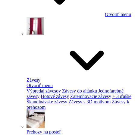
Otvoriť menu
Závesy
Otvoriť menu
Výpredaj závesov
Závesy do altánku
Jednofarebné
závesy
Hotové závesy
Zatemňovacie závesy
+ 3 ďalšie
Škandinávske závesy
Závesy s 3D motívom
Závesy k
prehozom
Prehozy na posteľ