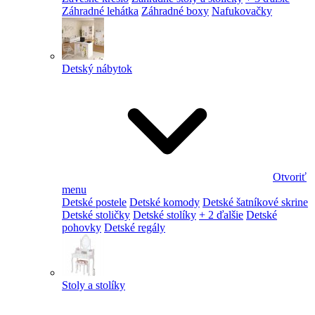
Záhradné lehátka
Záhradné boxy
Nafukovačky
Detský nábytok
Otvoriť
menu
Detské postele
Detské komody
Detské šatníkové skrine
Detské stoličky
Detské stolíky
+ 2 ďalšie
Detské
pohovky
Detské regály
Stoly a stolíky