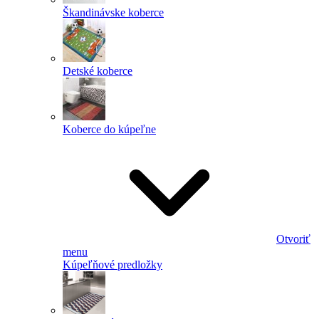
Škandinávske koberce
Detské koberce
Koberce do kúpeľne
Otvoriť
menu
Kúpeľňové predložky