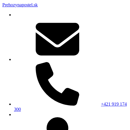
Prehozynapostel.sk
+421 919 174
300