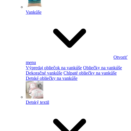
Vankúše
Otvoriť
menu
Výpredaj obliečok na vankúše
Obliečky na vankúše
Dekoračné vankúše
Chlpaté obliečky na vankúše
Detské obliečky na vankúše
Detský textil