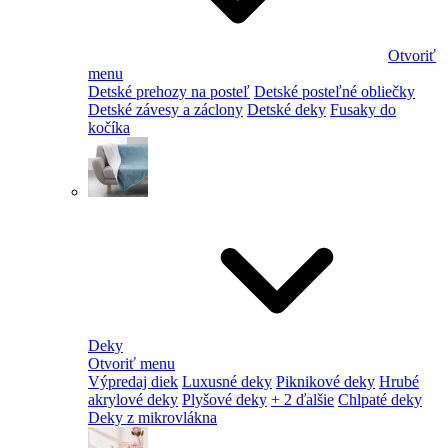
Otvoriť
menu
Detské prehozy na posteľ
Detské posteľné obliečky
Detské závesy a záclony
Detské deky
Fusaky do
kočíka
Deky
Otvoriť menu
Výpredaj diek
Luxusné deky
Piknikové deky
Hrubé
akrylové deky
Plyšové deky
+ 2 ďalšie
Chlpaté deky
Deky z mikrovlákna