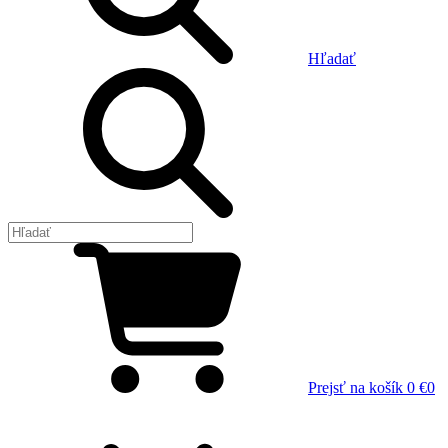
Hľadať
Prejsť na košík
0 €
0