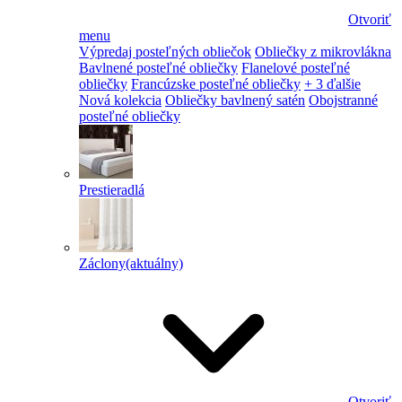
Otvoriť
menu
Výpredaj posteľných obliečok
Obliečky z mikrovlákna
Bavlnené posteľné obliečky
Flanelové posteľné
obliečky
Francúzske posteľné obliečky
+ 3 ďalšie
Nová kolekcia
Obliečky bavlnený satén
Obojstranné
posteľné obliečky
Prestieradlá
Záclony
(aktuálny)
Otvoriť