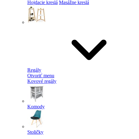
Hojdacie kreslá
Masážne kreslá
Regály
Otvoriť menu
Kovové regály
Komody
Stoličky