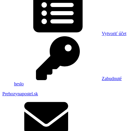
Vytvoriť účet
Zabudnuté
heslo
Prehozynapostel.sk