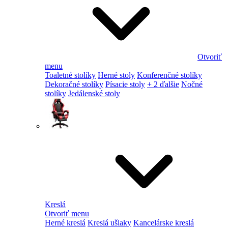
Otvoriť
menu
Toaletné stolíky
Herné stoly
Konferenčné stolíky
Dekoračné stolíky
Písacie stoly
+ 2 ďalšie
Nočné
stolíky
Jedálenské stoly
Kreslá
Otvoriť menu
Herné kreslá
Kreslá ušiaky
Kancelárske kreslá