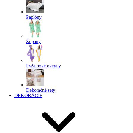
Paplóny
Župany
Pyžamové overaly
Dekoračné sety
DEKORÁCIE