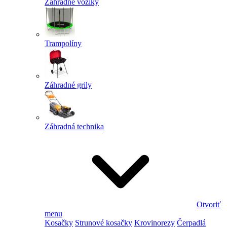
Záhradné vozíky
Trampolíny
Záhradné grily
Záhradná technika
Otvoriť
menu
Kosačky
Strunové kosačky
Krovinorezy
Čerpadlá