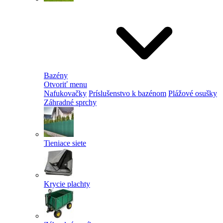
Bazény
Otvoriť menu
Nafukovačky
Príslušenstvo k bazénom
Plážové osušky
Záhradné sprchy
Tieniace siete
Krycie plachty