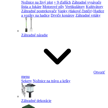
Nožnice na živý plot
+ 9 ďalších
Záhradné vysávače
lístia a fukáre
Motorové píly
Vertikulátory
Kultivátory
Záhradné postrekovače
Vapky (tlakové čističe)
Hadice
a vozíky na hadice
Drviče konárov
Záhradné vrtáky
Záhradné náradie
Otvoriť
menu
Sekery
Nožnice na trávu a kríky
Záhradné dekorácie