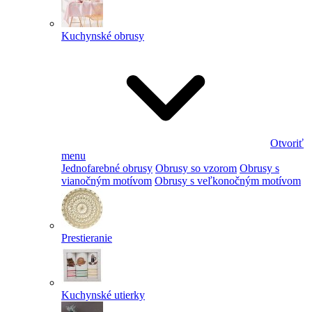
Kuchynské obrusy
Otvoriť
menu
Jednofarebné obrusy
Obrusy so vzorom
Obrusy s
vianočným motívom
Obrusy s veľkonočným motívom
Prestieranie
Kuchynské utierky