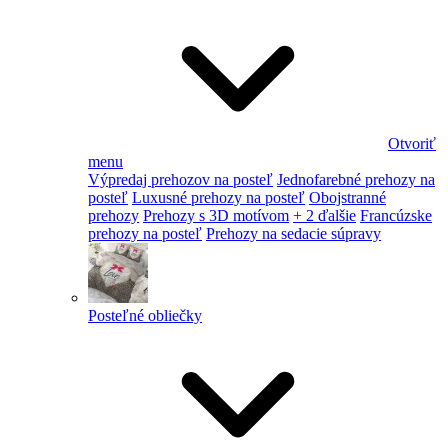
Otvoriť
menu
Výpredaj prehozov na posteľ
Jednofarebné prehozy na
posteľ
Luxusné prehozy na posteľ
Obojstranné
prehozy
Prehozy s 3D motívom
+ 2 ďalšie
Francúzske
prehozy na posteľ
Prehozy na sedacie súpravy
Posteľné obliečky