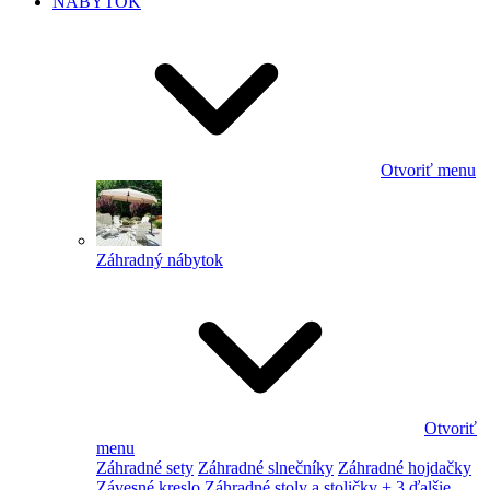
NÁBYTOK
Otvoriť menu
Záhradný nábytok
Otvoriť
menu
Záhradné sety
Záhradné slnečníky
Záhradné hojdačky
Závesné kreslo
Záhradné stoly a stoličky
+ 3 ďalšie