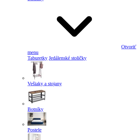
Otvoriť
menu
Taburetky
Jedálenské stoličky
Vešiaky a stojany
Botníky
Postele