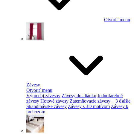
Otvoriť menu
Závesy
Otvoriť menu
Výpredaj závesov
Závesy do altánku
Jednofarebné
závesy
Hotové závesy
Zatemňovacie závesy
+ 3 ďalšie
Škandinávske závesy
Závesy s 3D motívom
Závesy k
prehozom