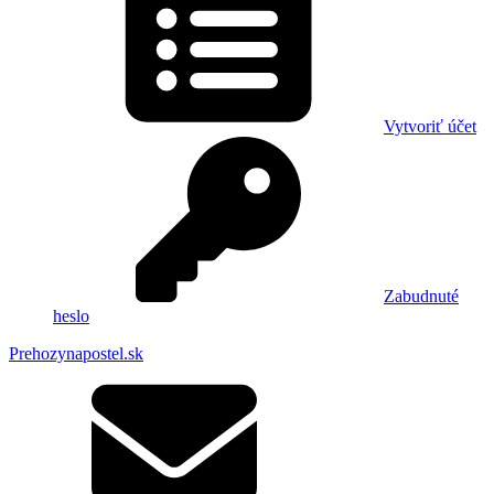
Vytvoriť účet
Zabudnuté
heslo
Prehozynapostel.sk