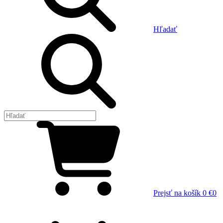
Hľadať
Prejsť na košík
0 €
0