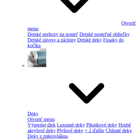
Otvoriť
menu
Detské prehozy na posteľ
Detské posteľné obliečky
Detské závesy a záclony
Detské deky
Fusaky do
kočíka
Deky
Otvoriť menu
Výpredaj diek
Luxusné deky
Piknikové deky
Hrubé
akrylové deky
Plyšové deky
+ 2 ďalšie
Chlpaté deky
Deky z mikrovlákna