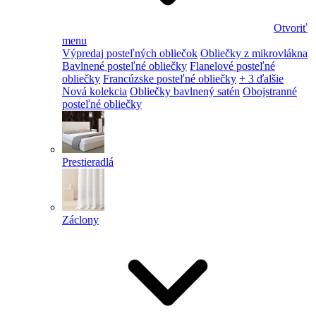
Otvoriť
menu
Výpredaj posteľných obliečok
Obliečky z mikrovlákna
Bavlnené posteľné obliečky
Flanelové posteľné
obliečky
Francúzske posteľné obliečky
+ 3 ďalšie
Nová kolekcia
Obliečky bavlnený satén
Obojstranné
posteľné obliečky
Prestieradlá
Záclony