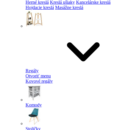
Herné kreslá
Kreslá ušiaky
Kancelárske kreslá
Hojdacie kreslá
Masážne kreslá
Regály
Otvoriť menu
Kovové regály
Komody
Stoličky