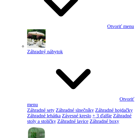
Otvoriť menu
Záhradný nábytok
Otvoriť
menu
Záhradné sety
Záhradné slnečníky
Záhradné hojdačky
Záhradné lehátka
Závesné kreslo
+ 3 ďalšie
Záhradné
stoly a stoličky
Záhradné lavice
Záhradné boxy