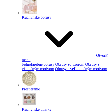
Kuchynské obrusy
Otvoriť
menu
Jednofarebné obrusy
Obrusy so vzorom
Obrusy s
vianočným motívom
Obrusy s veľkonočným motívom
Prestieranie
Kuchynské utierky