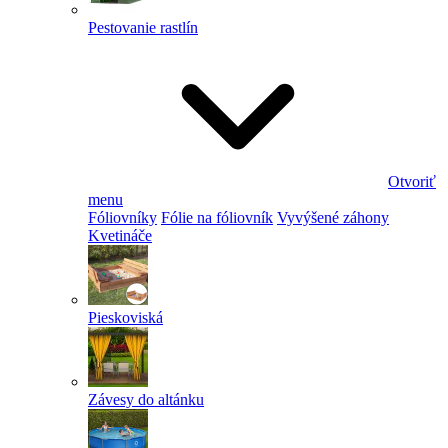
Pestovanie rastlín
Otvoriť
menu
Fóliovníky
Fólie na fóliovník
Vyvýšené záhony
Kvetináče
Pieskoviská
Závesy do altánku