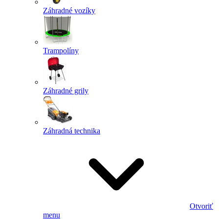
Záhradné vozíky
Trampolíny
Záhradné grily
Záhradná technika
Otvoriť
menu