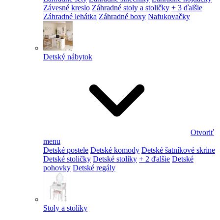
Závesné kreslo
Záhradné stoly a stoličky
+ 3 ďalšie
Záhradné lehátka
Záhradné boxy
Nafukovačky
Detský nábytok
Otvoriť
menu
Detské postele
Detské komody
Detské šatníkové skrine
Detské stoličky
Detské stolíky
+ 2 ďalšie
Detské
pohovky
Detské regály
Stoly a stolíky