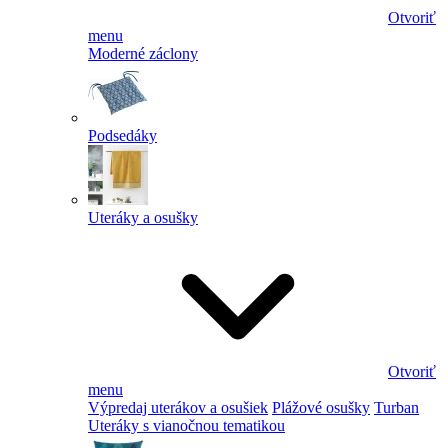
Otvoriť
menu
Moderné záclony
Podsedáky
Uteráky a osušky
Otvoriť
menu
Výpredaj uterákov a osušiek
Plážové osušky
Turban
Uteráky s vianočnou tematikou