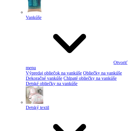
Vankúše
Otvoriť
menu
Výpredaj obliečok na vankúše
Obliečky na vankúše
Dekoračné vankúše
Chlpaté obliečky na vankúše
Detské obliečky na vankúše
Detský textil