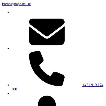
Prehozynapostel.sk
+421 919 174
300