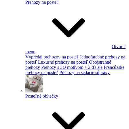
Prehozy na posteľ
Otvoriť
menu
Výpredaj prehozov na posteľ
Jednofarebné prehozy na
posteľ
Luxusné prehozy na posteľ
Obojstranné
prehozy
Prehozy s 3D motívom
+ 2 ďalšie
Francúzske
prehozy na posteľ
Prehozy na sedacie súpravy
Posteľné obliečky