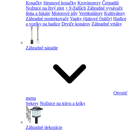
Kosačky
Strunové kosačky
Krovinorezy
Čerpadlá
Nožnice na živý plot
+ 9 ďalších
Záhradné vysávače
lístia a fukáre
Motorové píly
Vertikulátory
Kultivátory
Záhradné postrekovače
Vapky (tlakové čističe)
Hadice
a vozíky na hadice
Drviče konárov
Záhradné vrtáky
Záhradné náradie
Otvoriť
menu
Sekery
Nožnice na trávu a kríky
Záhradné dekorácie