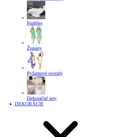
Paplóny
Župany
Pyžamové overaly
Dekoračné sety
DEKORÁCIE