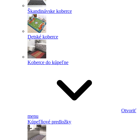
Škandinávske koberce
Detské koberce
Koberce do kúpeľne
Otvoriť
menu
Kúpeľňové predložky