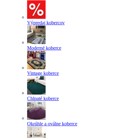
Výpredaj kobercov
Moderné koberce
Vintage koberce
Chlpaté koberce
Okrúhle a oválne koberce