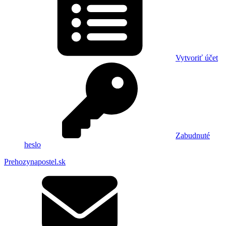
Vytvoriť účet
Zabudnuté
heslo
Prehozynapostel.sk