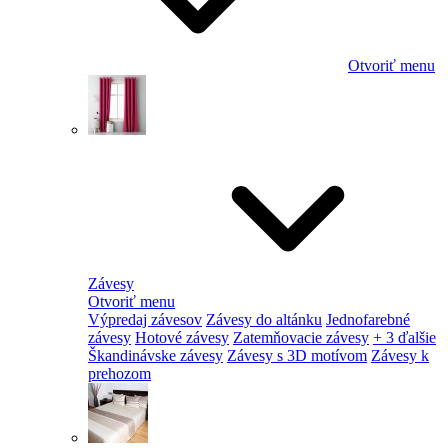
Otvoriť menu
Závesy
Otvoriť menu
Výpredaj závesov
Závesy do altánku
Jednofarebné
závesy
Hotové závesy
Zatemňovacie závesy
+ 3 ďalšie
Škandinávske závesy
Závesy s 3D motívom
Závesy k
prehozom