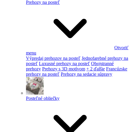
Prehozy na posteľ
Otvoriť
menu
Výpredaj prehozov na posteľ
Jednofarebné prehozy na
posteľ
Luxusné prehozy na posteľ
Obojstranné
prehozy
Prehozy s 3D motívom
+ 2 ďalšie
Francúzske
prehozy na posteľ
Prehozy na sedacie súpravy
Posteľné obliečky