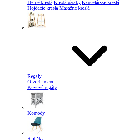
Herné kreslá
Kreslá ušiaky
Kancelárske kreslá
Hojdacie kreslá
Masážne kreslá
Regály
Otvoriť menu
Kovové regály
Komody
Stoličky