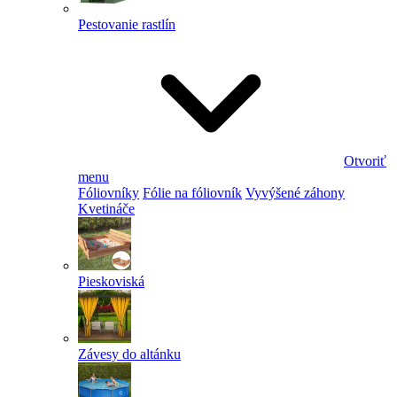
Pestovanie rastlín
Otvoriť
menu
Fóliovníky
Fólie na fóliovník
Vyvýšené záhony
Kvetináče
Pieskoviská
Závesy do altánku