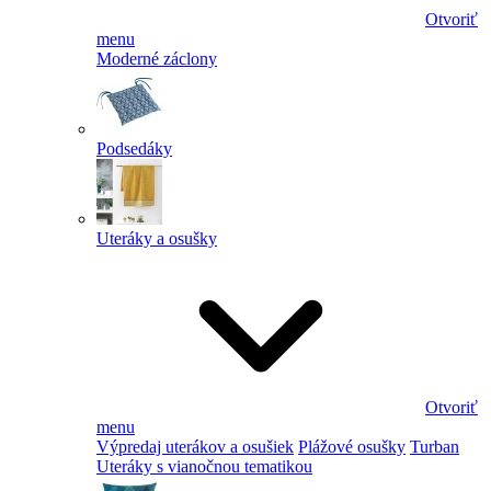
Otvoriť
menu
Moderné záclony
Podsedáky
Uteráky a osušky
Otvoriť
menu
Výpredaj uterákov a osušiek
Plážové osušky
Turban
Uteráky s vianočnou tematikou