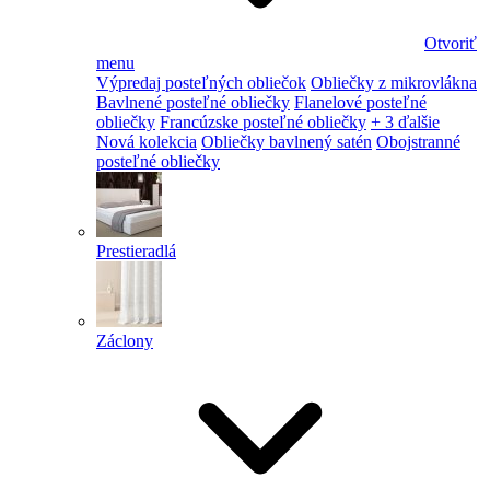
Otvoriť
menu
Výpredaj posteľných obliečok
Obliečky z mikrovlákna
Bavlnené posteľné obliečky
Flanelové posteľné
obliečky
Francúzske posteľné obliečky
+ 3 ďalšie
Nová kolekcia
Obliečky bavlnený satén
Obojstranné
posteľné obliečky
Prestieradlá
Záclony