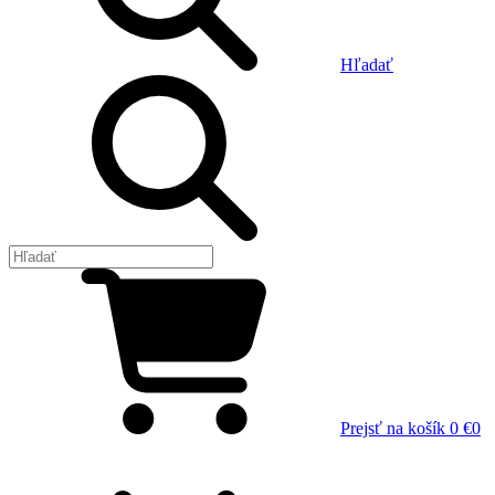
Hľadať
Prejsť na košík
0 €
0