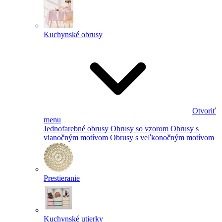
Kuchynské obrusy
Otvoriť
menu
Jednofarebné obrusy
Obrusy so vzorom
Obrusy s
vianočným motívom
Obrusy s veľkonočným motívom
Prestieranie
Kuchynské utierky