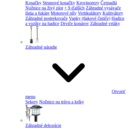
Kosačky
Strunové kosačky
Krovinorezy
Čerpadlá
Nožnice na živý plot
+ 9 ďalších
Záhradné vysávače
lístia a fukáre
Motorové píly
Vertikulátory
Kultivátory
Záhradné postrekovače
Vapky (tlakové čističe)
Hadice
a vozíky na hadice
Drviče konárov
Záhradné vrtáky
Záhradné náradie
Otvoriť
menu
Sekery
Nožnice na trávu a kríky
Záhradné dekorácie