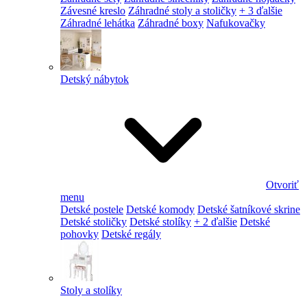
Závesné kreslo
Záhradné stoly a stoličky
+ 3 ďalšie
Záhradné lehátka
Záhradné boxy
Nafukovačky
Detský nábytok
Otvoriť
menu
Detské postele
Detské komody
Detské šatníkové skrine
Detské stoličky
Detské stolíky
+ 2 ďalšie
Detské
pohovky
Detské regály
Stoly a stolíky