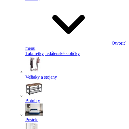
Otvoriť
menu
Taburetky
Jedálenské stoličky
Vešiaky a stojany
Botníky
Postele