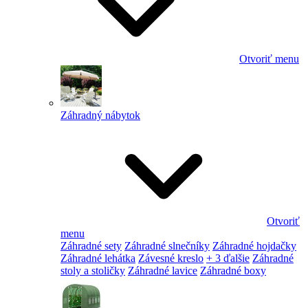
Otvoriť menu
Záhradný nábytok
Otvoriť
menu
Záhradné sety
Záhradné slnečníky
Záhradné hojdačky
Záhradné lehátka
Závesné kreslo
+ 3 ďalšie
Záhradné
stoly a stoličky
Záhradné lavice
Záhradné boxy