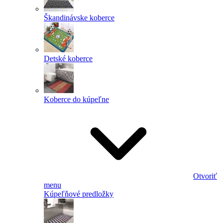
Škandinávske koberce
Detské koberce
Koberce do kúpeľne
Otvoriť
menu
Kúpeľňové predložky