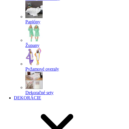
Paplóny
Župany
Pyžamové overaly
Dekoračné sety
DEKORÁCIE