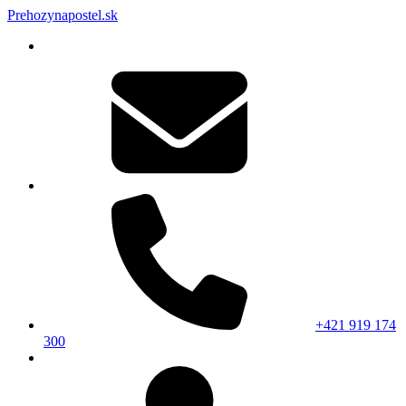
Prehozynapostel.sk
+421 919 174
300