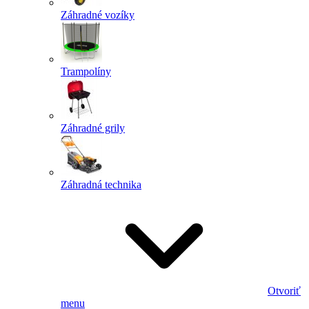
Záhradné vozíky
Trampolíny
Záhradné grily
Záhradná technika
Otvoriť
menu