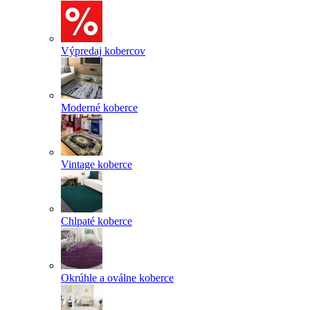
Výpredaj kobercov
Moderné koberce
Vintage koberce
Chlpaté koberce
Okrúhle a oválne koberce