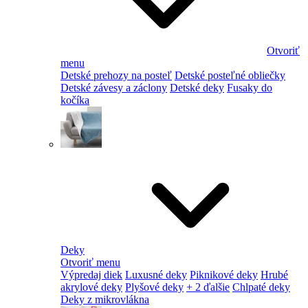
Otvoriť
menu
Detské prehozy na posteľ
Detské posteľné obliečky
Detské závesy a záclony
Detské deky
Fusaky do
kočíka
Deky
Otvoriť menu
Výpredaj diek
Luxusné deky
Piknikové deky
Hrubé
akrylové deky
Plyšové deky
+ 2 ďalšie
Chlpaté deky
Deky z mikrovlákna