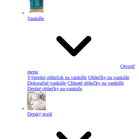
Vankúše
Otvoriť
menu
Výpredaj obliečok na vankúše
Obliečky na vankúše
Dekoračné vankúše
Chlpaté obliečky na vankúše
Detské obliečky na vankúše
Detský textil