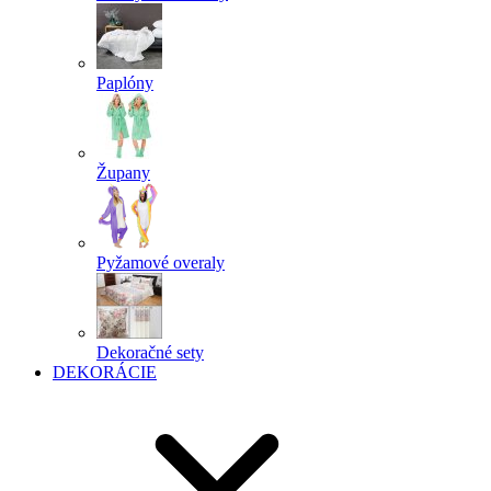
Paplóny
Župany
Pyžamové overaly
Dekoračné sety
DEKORÁCIE