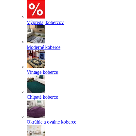
Výpredaj kobercov
Moderné koberce
Vintage koberce
Chlpaté koberce
Okrúhle a oválne koberce