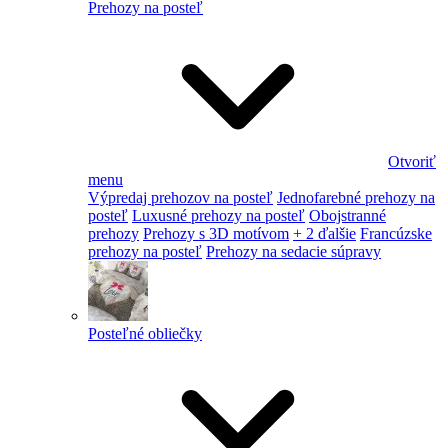
Prehozy na posteľ
Otvoriť
menu
Výpredaj prehozov na posteľ
Jednofarebné prehozy na
posteľ
Luxusné prehozy na posteľ
Obojstranné
prehozy
Prehozy s 3D motívom
+ 2 ďalšie
Francúzske
prehozy na posteľ
Prehozy na sedacie súpravy
Posteľné obliečky