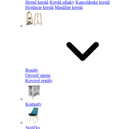
Herné kreslá
Kreslá ušiaky
Kancelárske kreslá
Hojdacie kreslá
Masážne kreslá
Regály
Otvoriť menu
Kovové regály
Komody
Stoličky