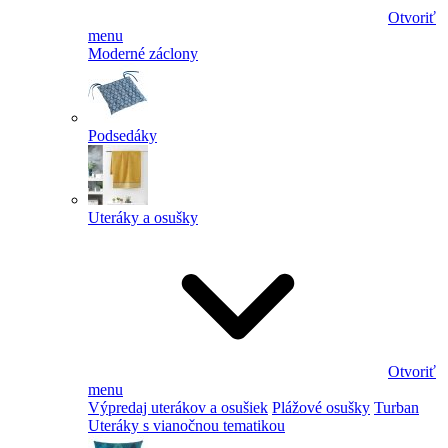
Otvoriť
menu
Moderné záclony
Podsedáky
Uteráky a osušky
Otvoriť
menu
Výpredaj uterákov a osušiek
Plážové osušky
Turban
Uteráky s vianočnou tematikou