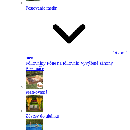
Pestovanie rastlín
Otvoriť
menu
Fóliovníky
Fólie na fóliovník
Vyvýšené záhony
Kvetináče
Pieskoviská
Závesy do altánku