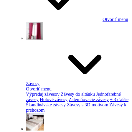
Otvoriť menu
Závesy
Otvoriť menu
Výpredaj závesov
Závesy do altánku
Jednofarebné
závesy
Hotové závesy
Zatemňovacie závesy
+ 3 ďalšie
Škandinávske závesy
Závesy s 3D motívom
Závesy k
prehozom