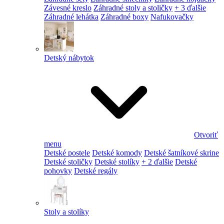
Závesné kreslo
Záhradné stoly a stoličky
+ 3 ďalšie
Záhradné lehátka
Záhradné boxy
Nafukovačky
Detský nábytok
Otvoriť
menu
Detské postele
Detské komody
Detské šatníkové skrine
Detské stoličky
Detské stolíky
+ 2 ďalšie
Detské
pohovky
Detské regály
Stoly a stolíky