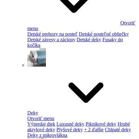
Otvoriť
menu
Detské prehozy na posteľ
Detské posteľné obliečky
Detské závesy a záclony
Detské deky
Fusaky do
kočíka
Deky
Otvoriť menu
Výpredaj diek
Luxusné deky
Piknikové deky
Hrubé
akrylové deky
Plyšové deky
+ 2 ďalšie
Chlpaté deky
Deky z mikrovlákna