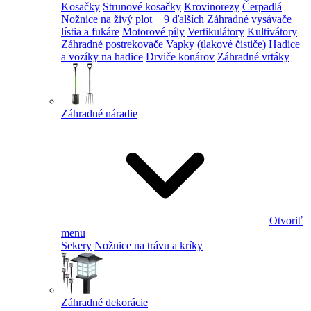
Kosačky
Strunové kosačky
Krovinorezy
Čerpadlá
Nožnice na živý plot
+ 9 ďalších
Záhradné vysávače
lístia a fukáre
Motorové píly
Vertikulátory
Kultivátory
Záhradné postrekovače
Vapky (tlakové čističe)
Hadice
a vozíky na hadice
Drviče konárov
Záhradné vrtáky
Záhradné náradie
Otvoriť
menu
Sekery
Nožnice na trávu a kríky
Záhradné dekorácie