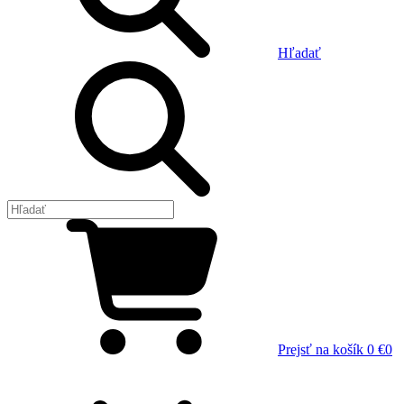
Hľadať
Prejsť na košík
0 €
0