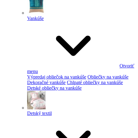
Vankúše
Otvoriť
menu
Výpredaj obliečok na vankúše
Obliečky na vankúše
Dekoračné vankúše
Chlpaté obliečky na vankúše
Detské obliečky na vankúše
Detský textil