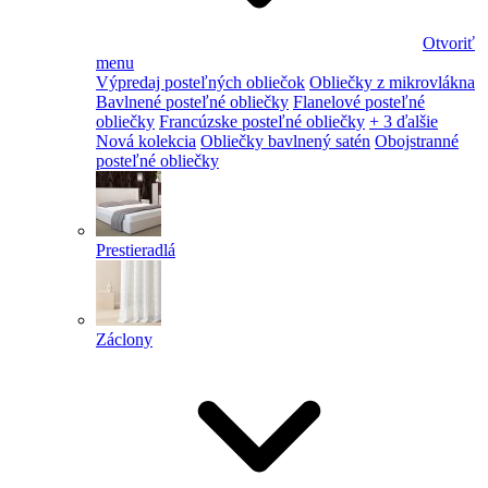
Otvoriť
menu
Výpredaj posteľných obliečok
Obliečky z mikrovlákna
Bavlnené posteľné obliečky
Flanelové posteľné
obliečky
Francúzske posteľné obliečky
+ 3 ďalšie
Nová kolekcia
Obliečky bavlnený satén
Obojstranné
posteľné obliečky
Prestieradlá
Záclony