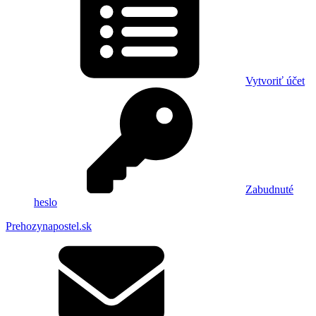
Vytvoriť účet
Zabudnuté
heslo
Prehozynapostel.sk