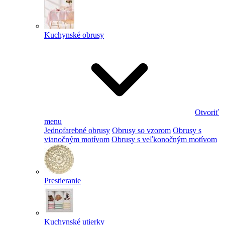
Kuchynské obrusy
Otvoriť
menu
Jednofarebné obrusy
Obrusy so vzorom
Obrusy s
vianočným motívom
Obrusy s veľkonočným motívom
Prestieranie
Kuchynské utierky