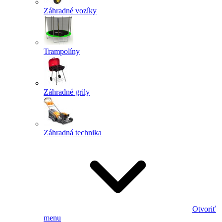
Záhradné vozíky
Trampolíny
Záhradné grily
Záhradná technika
Otvoriť
menu