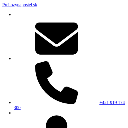
Prehozynapostel.sk
+421 919 174
300