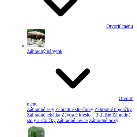
Otvoriť menu
Záhradný nábytok
Otvoriť
menu
Záhradné sety
Záhradné slnečníky
Záhradné hojdačky
Záhradné lehátka
Závesné kreslo
+ 3 ďalšie
Záhradné
stoly a stoličky
Záhradné lavice
Záhradné boxy