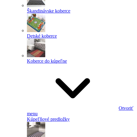
Škandinávske koberce
Detské koberce
Koberce do kúpeľne
Otvoriť
menu
Kúpeľňové predložky