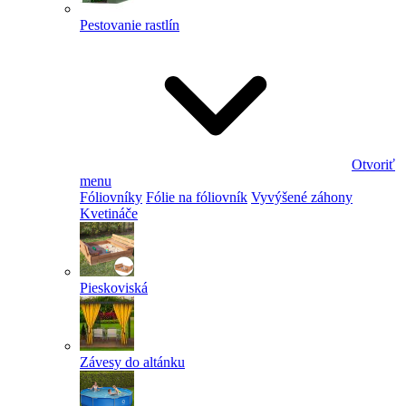
Pestovanie rastlín
Otvoriť
menu
Fóliovníky
Fólie na fóliovník
Vyvýšené záhony
Kvetináče
Pieskoviská
Závesy do altánku