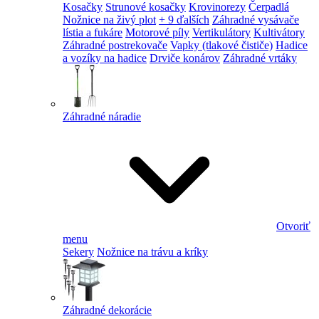
Kosačky
Strunové kosačky
Krovinorezy
Čerpadlá
Nožnice na živý plot
+ 9 ďalších
Záhradné vysávače
lístia a fukáre
Motorové píly
Vertikulátory
Kultivátory
Záhradné postrekovače
Vapky (tlakové čističe)
Hadice
a vozíky na hadice
Drviče konárov
Záhradné vrtáky
Záhradné náradie
Otvoriť
menu
Sekery
Nožnice na trávu a kríky
Záhradné dekorácie