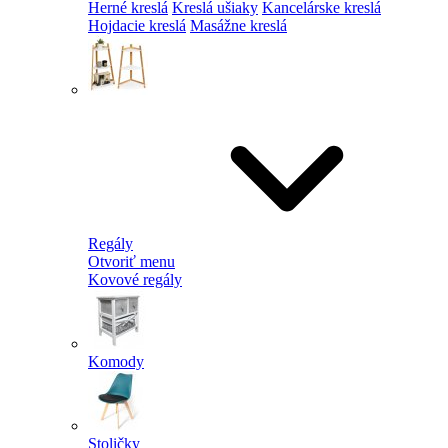
Herné kreslá
Kreslá ušiaky
Kancelárske kreslá
Hojdacie kreslá
Masážne kreslá
Regály
Otvoriť menu
Kovové regály
Komody
Stoličky