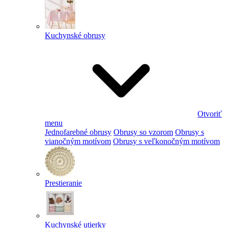
Kuchynské obrusy
Otvoriť
menu
Jednofarebné obrusy
Obrusy so vzorom
Obrusy s
vianočným motívom
Obrusy s veľkonočným motívom
Prestieranie
Kuchynské utierky