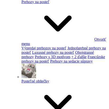
Prehozy na posteľ
Otvoriť
menu
Výpredaj prehozov na posteľ
Jednofarebné prehozy na
posteľ
Luxusné prehozy na posteľ
Obojstranné
prehozy
Prehozy s 3D motívom
+ 2 ďalšie
Francúzske
prehozy na posteľ
Prehozy na sedacie súpravy
Posteľné obliečky