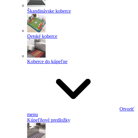
Škandinávske koberce
Detské koberce
Koberce do kúpeľne
Otvoriť
menu
Kúpeľňové predložky