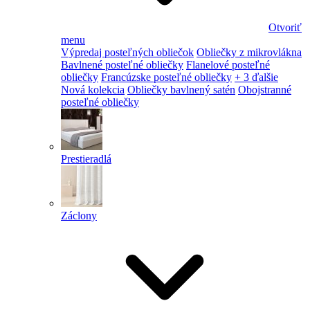
Otvoriť
menu
Výpredaj posteľných obliečok
Obliečky z mikrovlákna
Bavlnené posteľné obliečky
Flanelové posteľné
obliečky
Francúzske posteľné obliečky
+ 3 ďalšie
Nová kolekcia
Obliečky bavlnený satén
Obojstranné
posteľné obliečky
Prestieradlá
Záclony