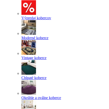
Výpredaj kobercov
Moderné koberce
Vintage koberce
Chlpaté koberce
Okrúhle a oválne koberce