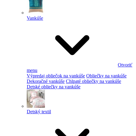
Vankúše
Otvoriť
menu
Výpredaj obliečok na vankúše
Obliečky na vankúše
Dekoračné vankúše
Chlpaté obliečky na vankúše
Detské obliečky na vankúše
Detský textil