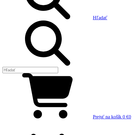
Hľadať
Prejsť na košík
0 €
0