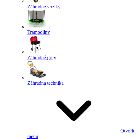
Záhradné vozíky
Trampolíny
Záhradné grily
Záhradná technika
Otvoriť
menu