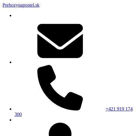
Prehozynapostel.sk
+421 919 174
300