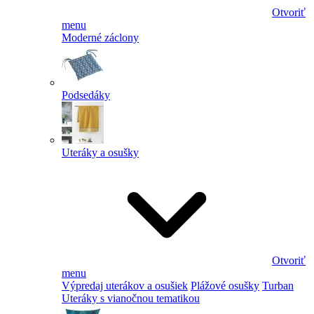
Otvoriť
menu
Moderné záclony
Podsedáky
Uteráky a osušky
Otvoriť
menu
Výpredaj uterákov a osušiek
Plážové osušky
Turban
Uteráky s vianočnou tematikou