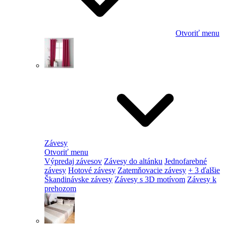
Otvoriť menu
Závesy
Otvoriť menu
Výpredaj závesov
Závesy do altánku
Jednofarebné
závesy
Hotové závesy
Zatemňovacie závesy
+ 3 ďalšie
Škandinávske závesy
Závesy s 3D motívom
Závesy k
prehozom