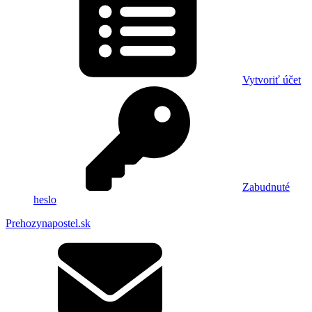
Vytvoriť účet
Zabudnuté
heslo
Prehozynapostel.sk