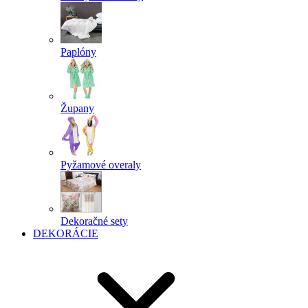
Paplóny
Župany
Pyžamové overaly
Dekoračné sety
DEKORÁCIE