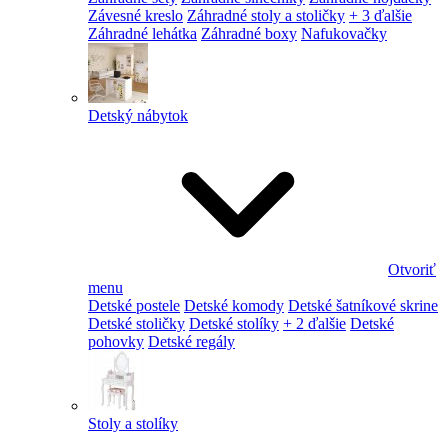
Závesné kreslo
Záhradné stoly a stoličky
+ 3 ďalšie
Záhradné lehátka
Záhradné boxy
Nafukovačky
Detský nábytok
Otvoriť
menu
Detské postele
Detské komody
Detské šatníkové skrine
Detské stoličky
Detské stolíky
+ 2 ďalšie
Detské
pohovky
Detské regály
Stoly a stolíky