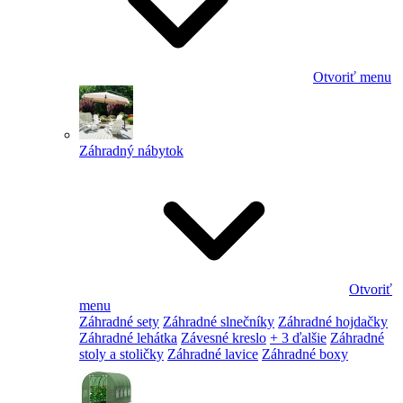
Otvoriť menu
Záhradný nábytok
Otvoriť
menu
Záhradné sety
Záhradné slnečníky
Záhradné hojdačky
Záhradné lehátka
Závesné kreslo
+ 3 ďalšie
Záhradné
stoly a stoličky
Záhradné lavice
Záhradné boxy