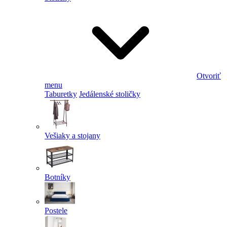
Otvoriť
menu
Taburetky
Jedálenské stoličky
Vešiaky a stojany
Botníky
Postele