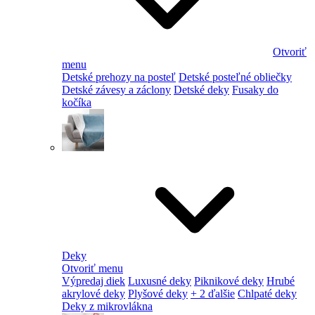
Otvoriť
menu
Detské prehozy na posteľ
Detské posteľné obliečky
Detské závesy a záclony
Detské deky
Fusaky do
kočíka
Deky
Otvoriť menu
Výpredaj diek
Luxusné deky
Piknikové deky
Hrubé
akrylové deky
Plyšové deky
+ 2 ďalšie
Chlpaté deky
Deky z mikrovlákna