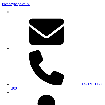
Prehozynapostel.sk
+421 919 174
300