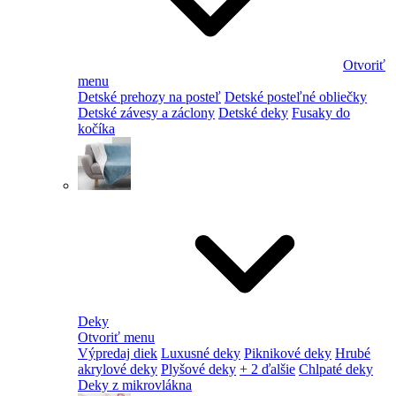
Otvoriť
menu
Detské prehozy na posteľ
Detské posteľné obliečky
Detské závesy a záclony
Detské deky
Fusaky do
kočíka
Deky
Otvoriť menu
Výpredaj diek
Luxusné deky
Piknikové deky
Hrubé
akrylové deky
Plyšové deky
+ 2 ďalšie
Chlpaté deky
Deky z mikrovlákna