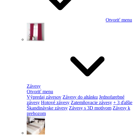
Otvoriť menu
Závesy
Otvoriť menu
Výpredaj závesov
Závesy do altánku
Jednofarebné
závesy
Hotové závesy
Zatemňovacie závesy
+ 3 ďalšie
Škandinávske závesy
Závesy s 3D motívom
Závesy k
prehozom