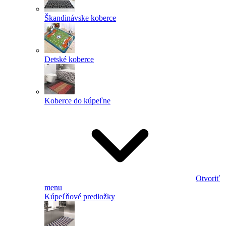
Škandinávske koberce
Detské koberce
Koberce do kúpeľne
Otvoriť
menu
Kúpeľňové predložky