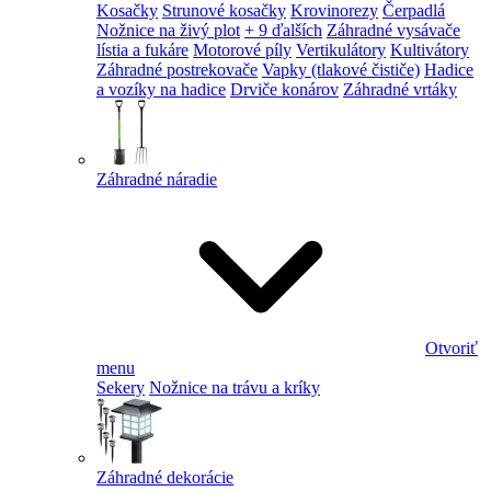
Kosačky
Strunové kosačky
Krovinorezy
Čerpadlá
Nožnice na živý plot
+ 9 ďalších
Záhradné vysávače
lístia a fukáre
Motorové píly
Vertikulátory
Kultivátory
Záhradné postrekovače
Vapky (tlakové čističe)
Hadice
a vozíky na hadice
Drviče konárov
Záhradné vrtáky
Záhradné náradie
Otvoriť
menu
Sekery
Nožnice na trávu a kríky
Záhradné dekorácie