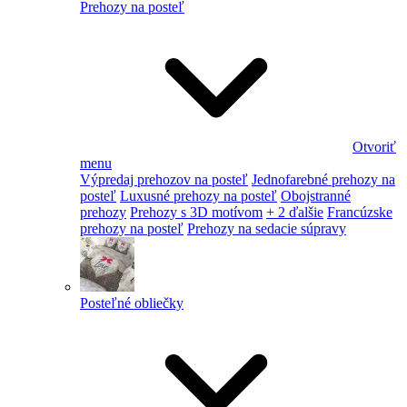
Prehozy na posteľ
Otvoriť
menu
Výpredaj prehozov na posteľ
Jednofarebné prehozy na
posteľ
Luxusné prehozy na posteľ
Obojstranné
prehozy
Prehozy s 3D motívom
+ 2 ďalšie
Francúzske
prehozy na posteľ
Prehozy na sedacie súpravy
Posteľné obliečky