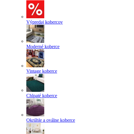
Výpredaj kobercov
Moderné koberce
Vintage koberce
Chlpaté koberce
Okrúhle a oválne koberce