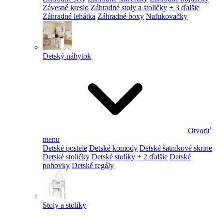
Závesné kreslo
Záhradné stoly a stoličky
+ 3 ďalšie
Záhradné lehátka
Záhradné boxy
Nafukovačky
Detský nábytok
Otvoriť
menu
Detské postele
Detské komody
Detské šatníkové skrine
Detské stoličky
Detské stolíky
+ 2 ďalšie
Detské
pohovky
Detské regály
Stoly a stolíky