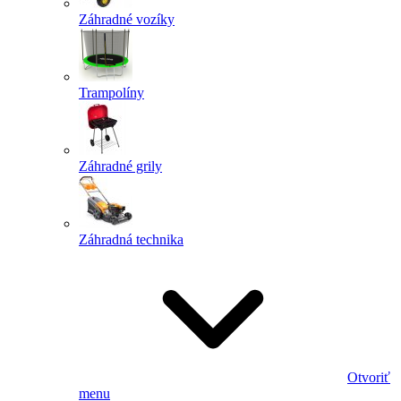
Záhradné vozíky
Trampolíny
Záhradné grily
Záhradná technika
Otvoriť
menu