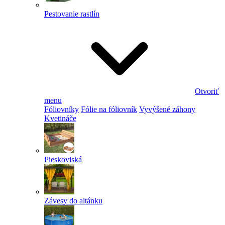
Pestovanie rastlín
Otvoriť
menu
Fóliovníky
Fólie na fóliovník
Vyvýšené záhony
Kvetináče
Pieskoviská
Závesy do altánku