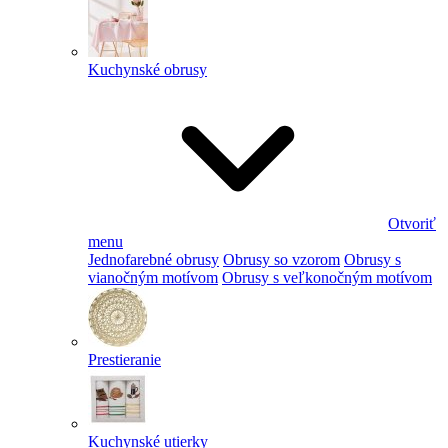
Kuchynské obrusy
Otvoriť
menu
Jednofarebné obrusy
Obrusy so vzorom
Obrusy s
vianočným motívom
Obrusy s veľkonočným motívom
Prestieranie
Kuchynské utierky