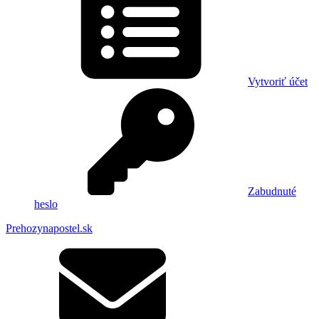
Vytvoriť účet
Zabudnuté
heslo
Prehozynapostel.sk