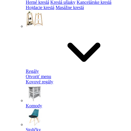
Herné kreslá
Kreslá ušiaky
Kancelárske kreslá
Hojdacie kreslá
Masážne kreslá
Regály
Otvoriť menu
Kovové regály
Komody
Stoličky