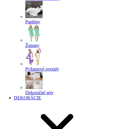
Paplóny
Župany
Pyžamové overaly
Dekoračné sety
DEKORÁCIE