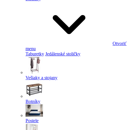
Otvoriť
menu
Taburetky
Jedálenské stoličky
Vešiaky a stojany
Botníky
Postele