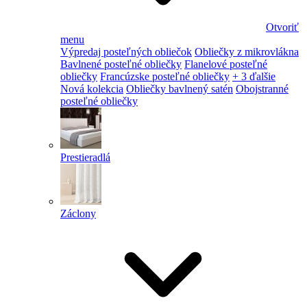
Otvoriť
menu
Výpredaj posteľných obliečok
Obliečky z mikrovlákna
Bavlnené posteľné obliečky
Flanelové posteľné
obliečky
Francúzske posteľné obliečky
+ 3 ďalšie
Nová kolekcia
Obliečky bavlnený satén
Obojstranné
posteľné obliečky
Prestieradlá
Záclony