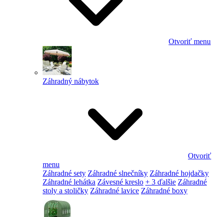
Otvoriť menu
Záhradný nábytok
Otvoriť
menu
Záhradné sety
Záhradné slnečníky
Záhradné hojdačky
Záhradné lehátka
Závesné kreslo
+ 3 ďalšie
Záhradné
stoly a stoličky
Záhradné lavice
Záhradné boxy