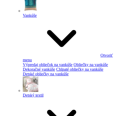
Vankúše
Otvoriť
menu
Výpredaj obliečok na vankúše
Obliečky na vankúše
Dekoračné vankúše
Chlpaté obliečky na vankúše
Detské obliečky na vankúše
Detský textil