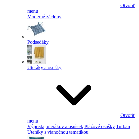
Otvoriť
menu
Moderné záclony
Podsedáky
Uteráky a osušky
Otvoriť
menu
Výpredaj uterákov a osušiek
Plážové osušky
Turban
Uteráky s vianočnou tematikou