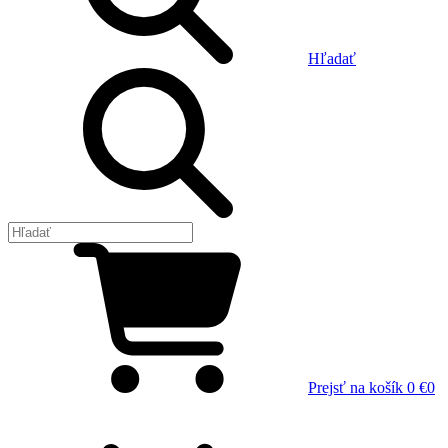
Hľadať
Prejsť na košík
0 €
0