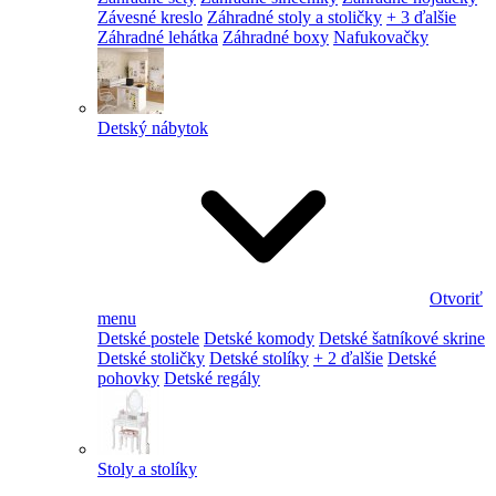
Závesné kreslo
Záhradné stoly a stoličky
+ 3 ďalšie
Záhradné lehátka
Záhradné boxy
Nafukovačky
Detský nábytok
Otvoriť
menu
Detské postele
Detské komody
Detské šatníkové skrine
Detské stoličky
Detské stolíky
+ 2 ďalšie
Detské
pohovky
Detské regály
Stoly a stolíky