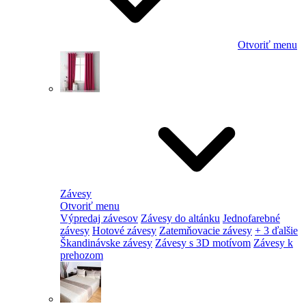
Otvoriť menu
Závesy
Otvoriť menu
Výpredaj závesov
Závesy do altánku
Jednofarebné
závesy
Hotové závesy
Zatemňovacie závesy
+ 3 ďalšie
Škandinávske závesy
Závesy s 3D motívom
Závesy k
prehozom