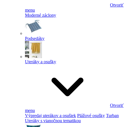
Otvoriť
menu
Moderné záclony
Podsedáky
Uteráky a osušky
Otvoriť
menu
Výpredaj uterákov a osušiek
Plážové osušky
Turban
Uteráky s vianočnou tematikou