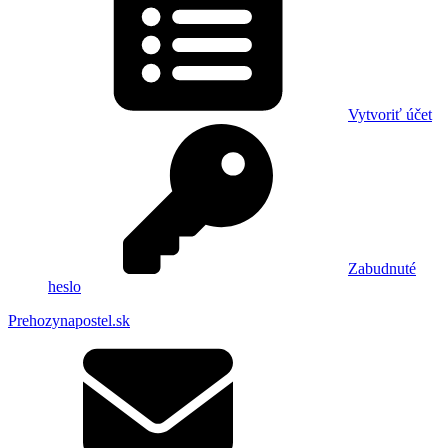
Vytvoriť účet
Zabudnuté
heslo
Prehozynapostel.sk