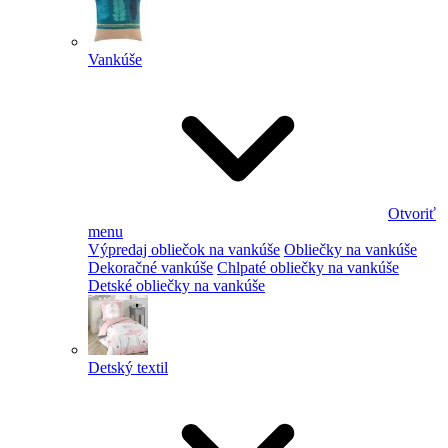
Vankúše
Otvoriť
menu
Výpredaj obliečok na vankúše
Obliečky na vankúše
Dekoračné vankúše
Chlpaté obliečky na vankúše
Detské obliečky na vankúše
Detský textil