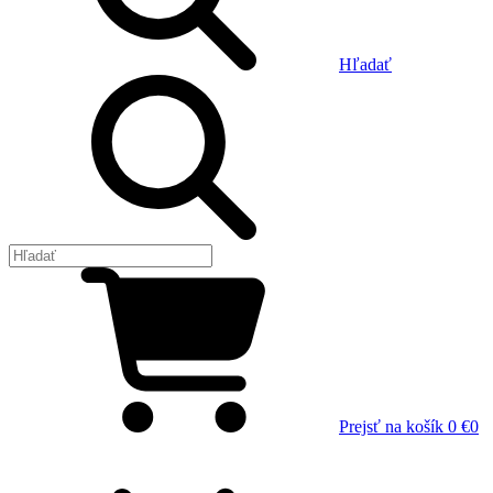
Hľadať
Prejsť na košík
0 €
0