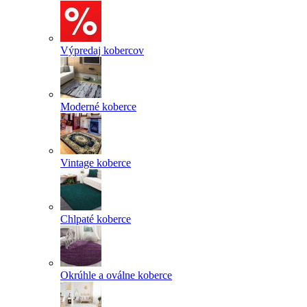
Výpredaj kobercov
Moderné koberce
Vintage koberce
Chlpaté koberce
Okrúhle a oválne koberce