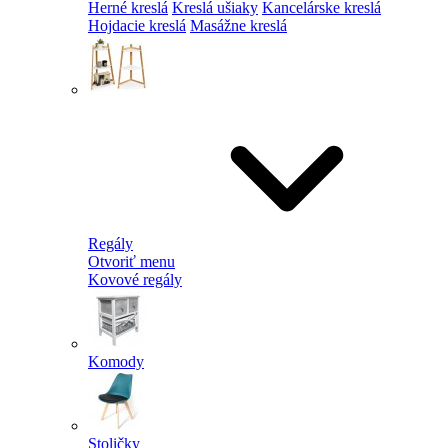
Herné kreslá
Kreslá ušiaky
Kancelárske kreslá
Hojdacie kreslá
Masážne kreslá
Regály
Otvoriť menu
Kovové regály
Komody
Stoličky