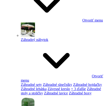
Otvoriť menu
Záhradný nábytok
Otvoriť
menu
Záhradné sety
Záhradné slnečníky
Záhradné hojdačky
Záhradné lehátka
Závesné kreslo
+ 3 ďalšie
Záhradné
stoly a stoličky
Záhradné lavice
Záhradné boxy