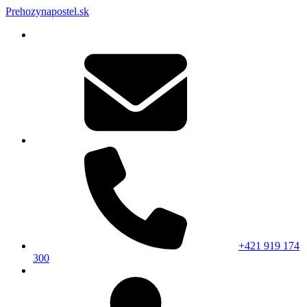
Prehozynapostel.sk
+421 919 174
300