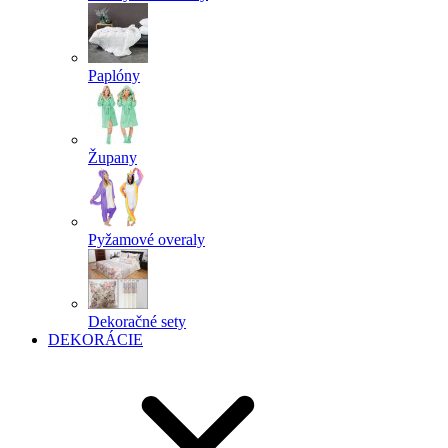
Paplóny
Župany
Pyžamové overaly
Dekoračné sety
DEKORÁCIE