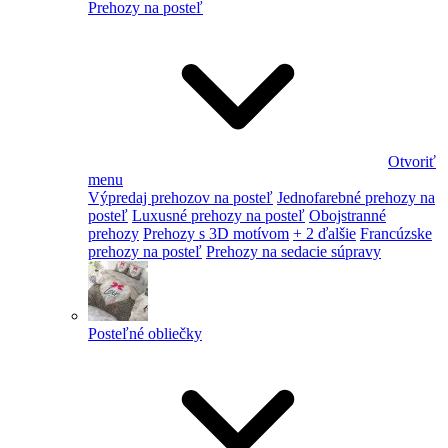
Prehozy na posteľ
Otvoriť
menu
Výpredaj prehozov na posteľ
Jednofarebné prehozy na
posteľ
Luxusné prehozy na posteľ
Obojstranné
prehozy
Prehozy s 3D motívom
+ 2 ďalšie
Francúzske
prehozy na posteľ
Prehozy na sedacie súpravy
Posteľné obliečky