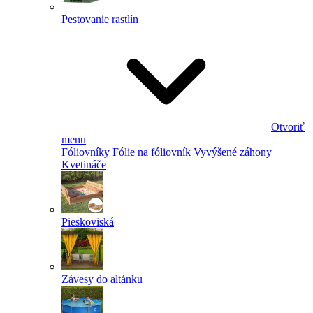
Pestovanie rastlín
Otvoriť
menu
Fóliovníky
Fólie na fóliovník
Vyvýšené záhony
Kvetináče
Pieskoviská
Závesy do altánku