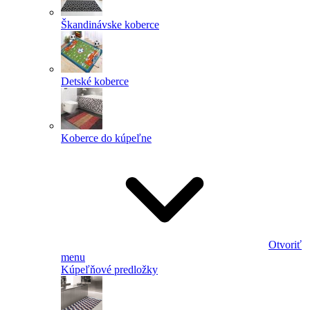
Škandinávske koberce
Detské koberce
Koberce do kúpeľne
Otvoriť
menu
Kúpeľňové predložky