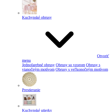
Kuchynské obrusy
Otvoriť
menu
Jednofarebné obrusy
Obrusy so vzorom
Obrusy s
vianočným motívom
Obrusy s veľkonočným motívom
Prestieranie
Kuchynské utierky