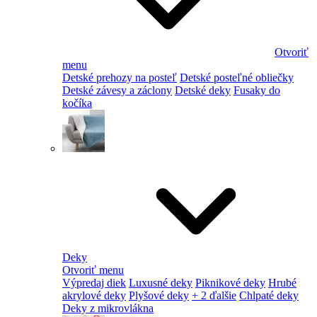
Otvoriť
menu
Detské prehozy na posteľ
Detské posteľné obliečky
Detské závesy a záclony
Detské deky
Fusaky do
kočíka
Deky
Otvoriť menu
Výpredaj diek
Luxusné deky
Piknikové deky
Hrubé
akrylové deky
Plyšové deky
+ 2 ďalšie
Chlpaté deky
Deky z mikrovlákna