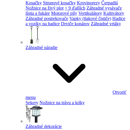
Kosačky
Strunové kosačky
Krovinorezy
Čerpadlá
Nožnice na živý plot
+ 9 ďalších
Záhradné vysávače
lístia a fukáre
Motorové píly
Vertikulátory
Kultivátory
Záhradné postrekovače
Vapky (tlakové čističe)
Hadice
a vozíky na hadice
Drviče konárov
Záhradné vrtáky
Záhradné náradie
Otvoriť
menu
Sekery
Nožnice na trávu a kríky
Záhradné dekorácie