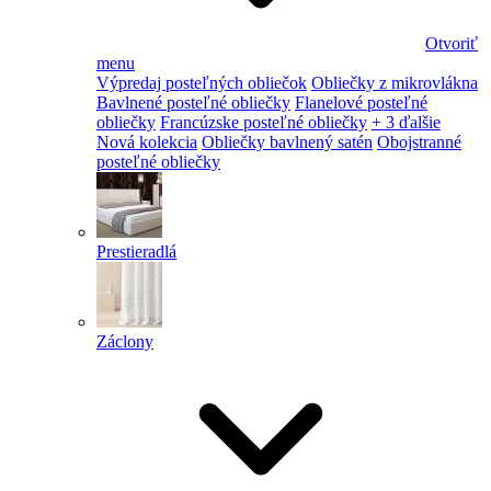
Otvoriť
menu
Výpredaj posteľných obliečok
Obliečky z mikrovlákna
Bavlnené posteľné obliečky
Flanelové posteľné
obliečky
Francúzske posteľné obliečky
+ 3 ďalšie
Nová kolekcia
Obliečky bavlnený satén
Obojstranné
posteľné obliečky
Prestieradlá
Záclony