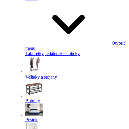
Otvoriť
menu
Taburetky
Jedálenské stoličky
Vešiaky a stojany
Botníky
Postele