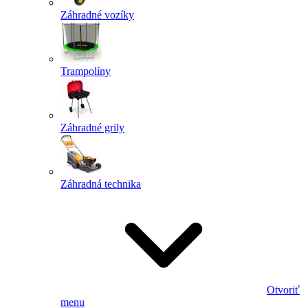
Záhradné vozíky
Trampolíny
Záhradné grily
Záhradná technika
Otvoriť
menu