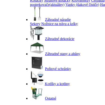
Kosačky
Strunové kosačky
Krovinorezy
Čerpadlá
postrekovače
(aktuálny)
Vapky (tlakové čističe)
Had
Záhradné náradie
Sekery
Nožnice na trávu a kríky
Záhradné dekorácie
Záhradné stany a altány
Poštové schránky
Kotlíky a kotliny
Ostatné