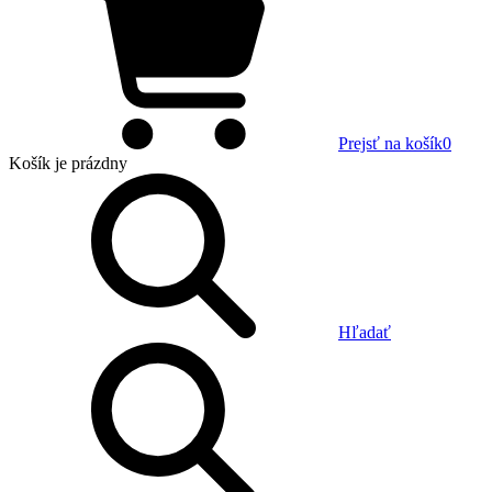
Prejsť na košík
0
Košík
je prázdny
Hľadať