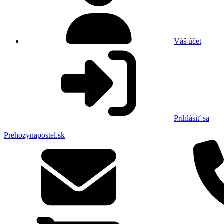
Váš účet
Prihlásiť sa
Prehozynapostel.sk