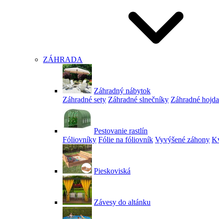
ZÁHRADA
Záhradný nábytok
Záhradné sety
Záhradné slnečníky
Záhradné hojd
Pestovanie rastlín
Fóliovníky
Fólie na fóliovník
Vyvýšené záhony
Kv
Pieskoviská
Závesy do altánku