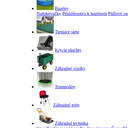
Bazény
Nafukovačky
Príslušenstvo k bazénom
Plážové os
Tieniace siete
Krycie plachty
Záhradné vozíky
Trampolíny
Záhradné grily
Záhradná technika