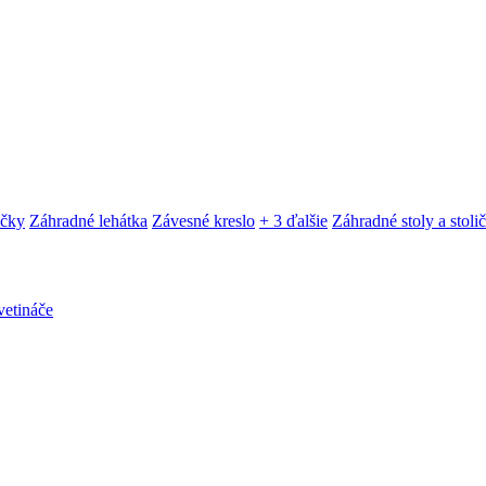
ačky
Záhradné lehátka
Závesné kreslo
+ 3 ďalšie
Záhradné stoly a stoli
etináče