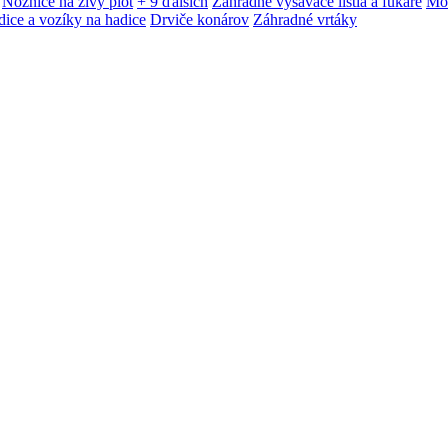
Nožnice na živý plot
+ 9 ďalších
Záhradné vysávače lístia a fukáre
Mot
ice a vozíky na hadice
Drviče konárov
Záhradné vrtáky