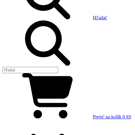
Hľadať
Prejsť na košík
0 €
0