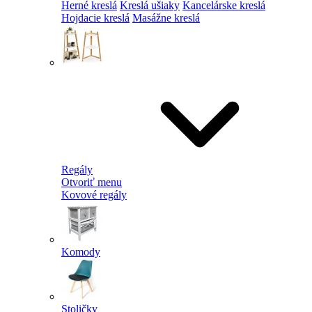
Herné kreslá
Kreslá ušiaky
Kancelárske kreslá
Hojdacie kreslá
Masážne kreslá
Regály
Otvoriť menu
Kovové regály
Komody
Stoličky