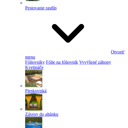
Pestovanie rastlín
Otvoriť
menu
Fóliovníky
Fólie na fóliovník
Vyvýšené záhony
Kvetináče
Pieskoviská
Závesy do altánku