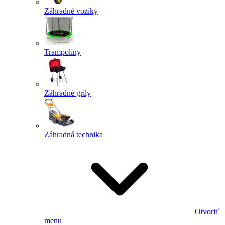
Záhradné vozíky
Trampolíny
Záhradné grily
Záhradná technika
Otvoriť
menu