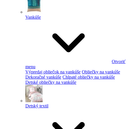
Vankúše
Otvoriť
menu
Výpredaj obliečok na vankúše
Obliečky na vankúše
Dekoračné vankúše
Chlpaté obliečky na vankúše
Detské obliečky na vankúše
Detský textil