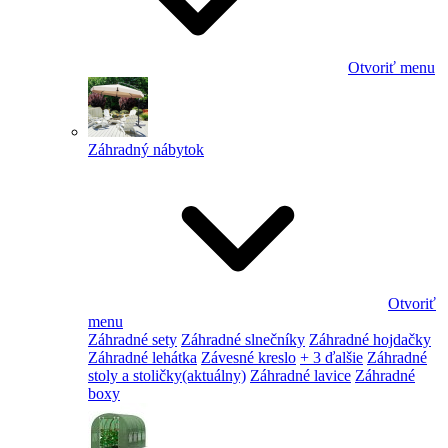
Otvoriť menu
Záhradný nábytok
Otvoriť
menu
Záhradné sety
Záhradné slnečníky
Záhradné hojdačky
Záhradné lehátka
Závesné kreslo
+ 3 ďalšie
Záhradné
stoly a stoličky
(aktuálny)
Záhradné lavice
Záhradné
boxy