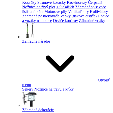
Kosačky
Strunové kosačky
Krovinorezy
Čerpadlá
Nožnice na živý plot
+ 9 ďalších
Záhradné vysávače
lístia a fukáre
Motorové píly
Vertikulátory
Kultivátory
Záhradné postrekovače
Vapky (tlakové čističe)
Hadice
a vozíky na hadice
Drviče konárov
Záhradné vrtáky
Záhradné náradie
Otvoriť
menu
Sekery
Nožnice na trávu a kríky
Záhradné dekorácie