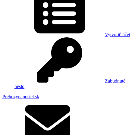
Vytvoriť účet
Zabudnuté
heslo
Prehozynapostel.sk