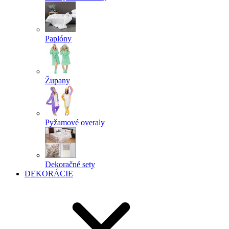
Paplóny
Župany
Pyžamové overaly
Dekoračné sety
DEKORÁCIE