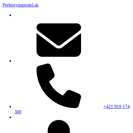
Prehozynapostel.sk
+421 919 174
300