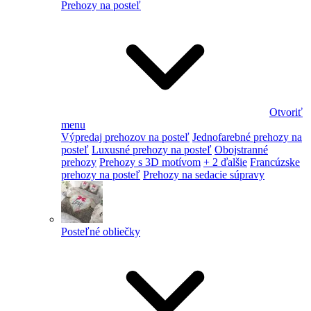
Prehozy na posteľ
Otvoriť
menu
Výpredaj prehozov na posteľ
Jednofarebné prehozy na
posteľ
Luxusné prehozy na posteľ
Obojstranné
prehozy
Prehozy s 3D motívom
+ 2 ďalšie
Francúzske
prehozy na posteľ
Prehozy na sedacie súpravy
Posteľné obliečky