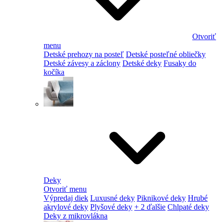
Otvoriť
menu
Detské prehozy na posteľ
Detské posteľné obliečky
Detské závesy a záclony
Detské deky
Fusaky do
kočíka
Deky
Otvoriť menu
Výpredaj diek
Luxusné deky
Piknikové deky
Hrubé
akrylové deky
Plyšové deky
+ 2 ďalšie
Chlpaté deky
Deky z mikrovlákna