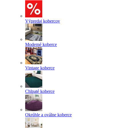
Výpredaj kobercov
Moderné koberce
Vintage koberce
Chlpaté koberce
Okrúhle a oválne koberce