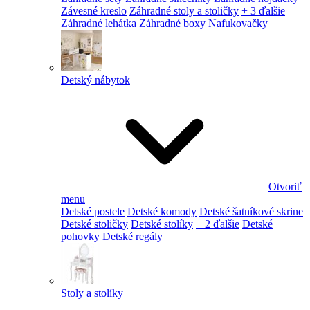
Závesné kreslo
Záhradné stoly a stoličky
+ 3 ďalšie
Záhradné lehátka
Záhradné boxy
Nafukovačky
Detský nábytok
Otvoriť
menu
Detské postele
Detské komody
Detské šatníkové skrine
Detské stoličky
Detské stolíky
+ 2 ďalšie
Detské
pohovky
Detské regály
Stoly a stolíky