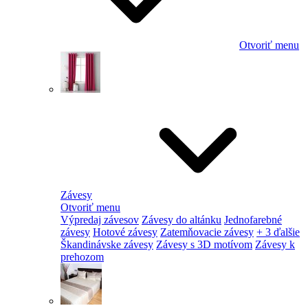
Otvoriť menu
Závesy
Otvoriť menu
Výpredaj závesov
Závesy do altánku
Jednofarebné
závesy
Hotové závesy
Zatemňovacie závesy
+ 3 ďalšie
Škandinávske závesy
Závesy s 3D motívom
Závesy k
prehozom