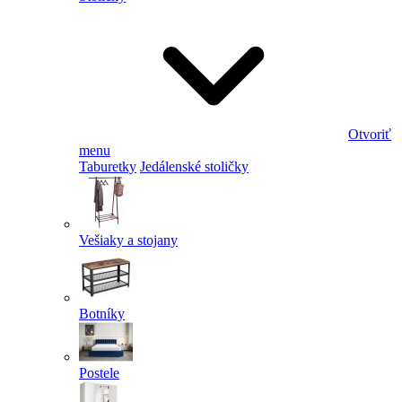
Otvoriť
menu
Taburetky
Jedálenské stoličky
Vešiaky a stojany
Botníky
Postele