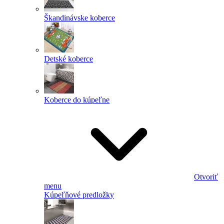
Škandinávske koberce
Detské koberce
Koberce do kúpeľne
Otvoriť
menu
Kúpeľňové predložky