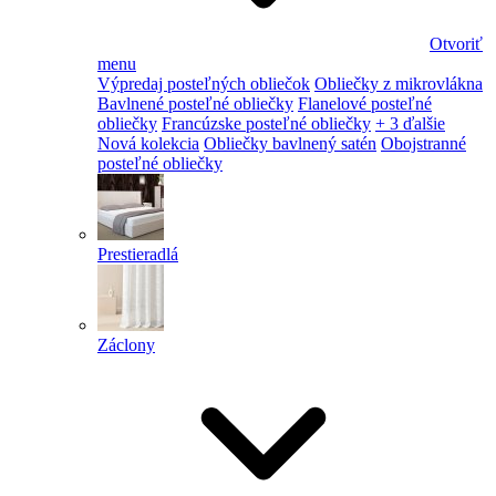
Otvoriť
menu
Výpredaj posteľných obliečok
Obliečky z mikrovlákna
Bavlnené posteľné obliečky
Flanelové posteľné
obliečky
Francúzske posteľné obliečky
+ 3 ďalšie
Nová kolekcia
Obliečky bavlnený satén
Obojstranné
posteľné obliečky
Prestieradlá
Záclony