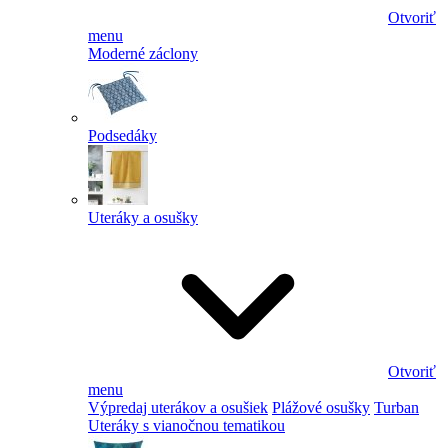
Otvoriť
menu
Moderné záclony
Podsedáky
Uteráky a osušky
Otvoriť
menu
Výpredaj uterákov a osušiek
Plážové osušky
Turban
Uteráky s vianočnou tematikou