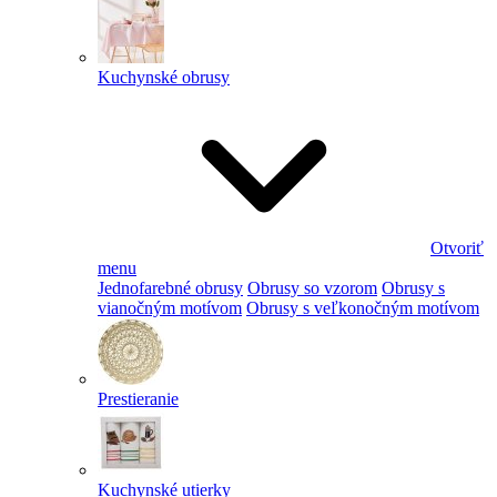
Kuchynské obrusy
Otvoriť
menu
Jednofarebné obrusy
Obrusy so vzorom
Obrusy s
vianočným motívom
Obrusy s veľkonočným motívom
Prestieranie
Kuchynské utierky