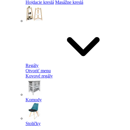
Hojdacie kreslá
Masážne kreslá
Regály
Otvoriť menu
Kovové regály
Komody
Stoličky