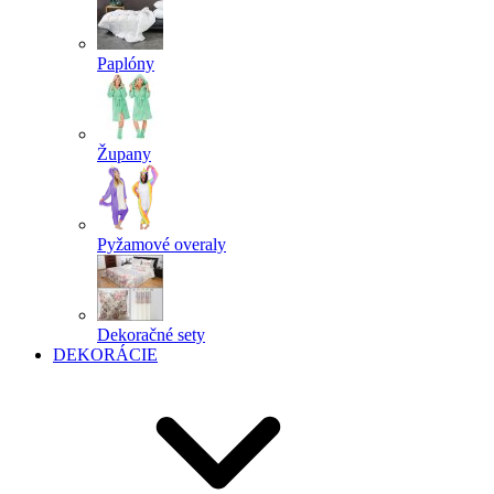
Paplóny
Župany
Pyžamové overaly
Dekoračné sety
DEKORÁCIE