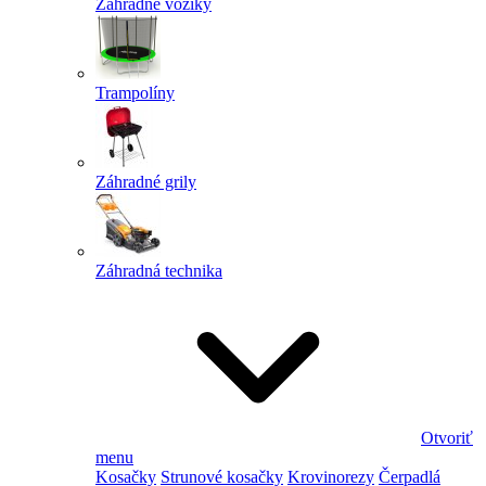
Záhradné vozíky
Trampolíny
Záhradné grily
Záhradná technika
Otvoriť
menu
Kosačky
Strunové kosačky
Krovinorezy
Čerpadlá