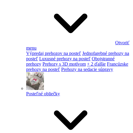
Otvoriť
menu
Výpredaj prehozov na posteľ
Jednofarebné prehozy na
posteľ
Luxusné prehozy na posteľ
Obojstranné
prehozy
Prehozy s 3D motívom
+ 2 ďalšie
Francúzske
prehozy na posteľ
Prehozy na sedacie súpravy
Posteľné obliečky