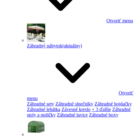
Otvoriť menu
Záhradný nábytok
(aktuálny)
Otvoriť
menu
Záhradné sety
Záhradné slnečníky
Záhradné hojdačky
Záhradné lehátka
Závesné kreslo
+ 3 ďalšie
Záhradné
stoly a stoličky
Záhradné lavice
Záhradné boxy