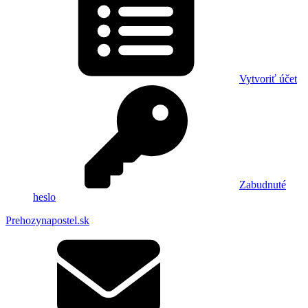
Vytvoriť účet
Zabudnuté
heslo
Prehozynapostel.sk