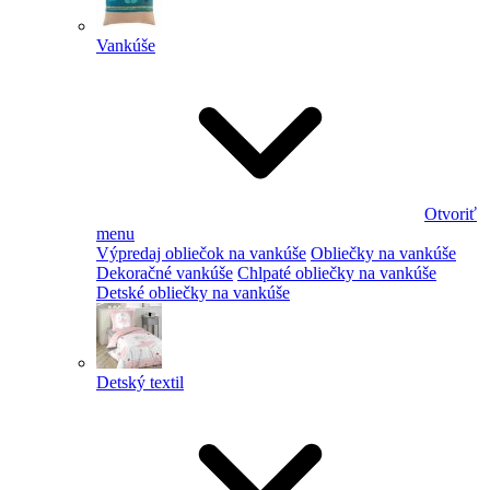
Vankúše
Otvoriť
menu
Výpredaj obliečok na vankúše
Obliečky na vankúše
Dekoračné vankúše
Chlpaté obliečky na vankúše
Detské obliečky na vankúše
Detský textil