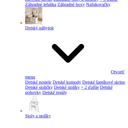
Záhradné lehátka
Záhradné boxy
Nafukovačky
Detský nábytok
Otvoriť
menu
Detské postele
Detské komody
Detské šatníkové skrine
Detské stoličky
Detské stolíky
+ 2 ďalšie
Detské
pohovky
Detské regály
Stoly a stolíky