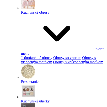
Kuchynské obrusy
Otvoriť
menu
Jednofarebné obrusy
Obrusy so vzorom
Obrusy s
vianočným motívom
Obrusy s veľkonočným motívom
Prestieranie
Kuchynské utierky