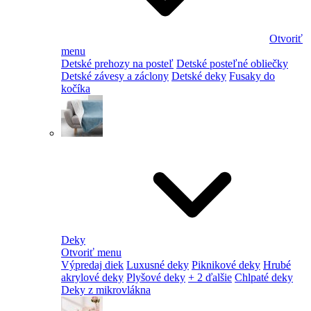
Otvoriť
menu
Detské prehozy na posteľ
Detské posteľné obliečky
Detské závesy a záclony
Detské deky
Fusaky do
kočíka
Deky
Otvoriť menu
Výpredaj diek
Luxusné deky
Piknikové deky
Hrubé
akrylové deky
Plyšové deky
+ 2 ďalšie
Chlpaté deky
Deky z mikrovlákna