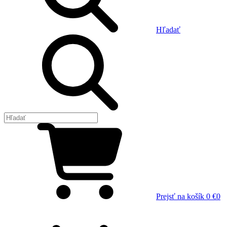
Hľadať
Prejsť na košík
0 €
0