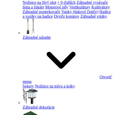
Nožnice na živý plot
+ 9 ďalších
Záhradné vysávače
lístia a fukáre
Motorové píly
Vertikulátory
Kultivátory
Záhradné postrekovače
Vapky (tlakové čističe)
Hadice
a vozíky na hadice
Drviče konárov
Záhradné vrtáky
Záhradné náradie
Otvoriť
menu
Sekery
Nožnice na trávu a kríky
Záhradné dekorácie