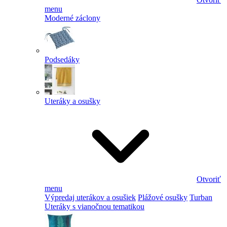
menu
Moderné záclony
Podsedáky
Uteráky a osušky
Otvoriť
menu
Výpredaj uterákov a osušiek
Plážové osušky
Turban
Uteráky s vianočnou tematikou