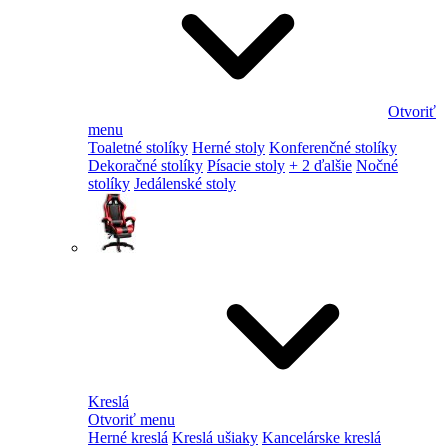
Otvoriť
menu
Toaletné stolíky
Herné stoly
Konferenčné stolíky
Dekoračné stolíky
Písacie stoly
+ 2 ďalšie
Nočné
stolíky
Jedálenské stoly
Kreslá
Otvoriť menu
Herné kreslá
Kreslá ušiaky
Kancelárske kreslá