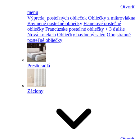
Otvoriť
menu
Výpredaj posteľných obliečok
Obliečky z mikrovlákna
Bavlnené posteľné obliečky
Flanelové posteľné
obliečky
Francúzske posteľné obliečky
+ 3 ďalšie
Nová kolekcia
Obliečky bavlnený satén
Obojstranné
posteľné obliečky
Prestieradlá
Záclony
Otvoriť