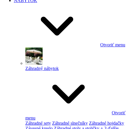
NÁBYTOK
Otvoriť menu
Záhradný nábytok
Otvoriť
menu
Záhradné sety
Záhradné slnečníky
Záhradné hojdačky
Závesné kreslo
Záhradné stoly a stoličky
+ 3 ďalšie