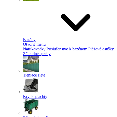
Bazény
Otvoriť menu
Nafukovačky
Príslušenstvo k bazénom
Plážové osušky
Záhradné sprchy
Tieniace siete
Krycie plachty