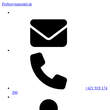
Prehozynapostel.sk
+421 919 174
300