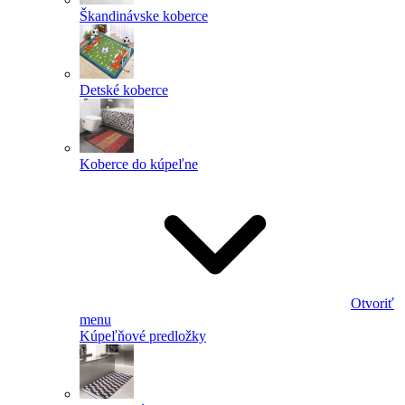
Škandinávske koberce
Detské koberce
Koberce do kúpeľne
Otvoriť
menu
Kúpeľňové predložky