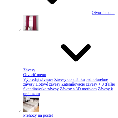
Otvoriť menu
Závesy
Otvoriť menu
Výpredaj závesov
Závesy do altánku
Jednofarebné
závesy
Hotové závesy
Zatemňovacie závesy
+ 3 ďalšie
Škandinávske závesy
Závesy s 3D motívom
Závesy k
prehozom
Prehozy na posteľ