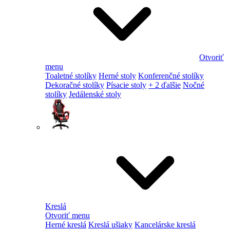
Otvoriť
menu
Toaletné stolíky
Herné stoly
Konferenčné stolíky
Dekoračné stolíky
Písacie stoly
+ 2 ďalšie
Nočné
stolíky
Jedálenské stoly
Kreslá
Otvoriť menu
Herné kreslá
Kreslá ušiaky
Kancelárske kreslá