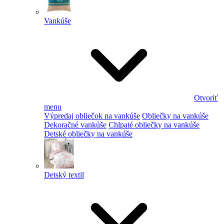
Vankúše
Otvoriť
menu
Výpredaj obliečok na vankúše
Obliečky na vankúše
Dekoračné vankúše
Chlpaté obliečky na vankúše
Detské obliečky na vankúše
Detský textil