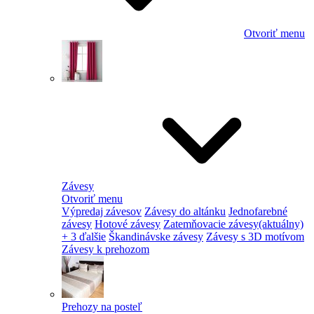
Otvoriť menu
Závesy
Otvoriť menu
Výpredaj závesov
Závesy do altánku
Jednofarebné
závesy
Hotové závesy
Zatemňovacie závesy
(aktuálny)
+ 3 ďalšie
Škandinávske závesy
Závesy s 3D motívom
Závesy k prehozom
Prehozy na posteľ