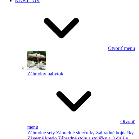
NÁBYTOK
Otvoriť menu
Záhradný nábytok
Otvoriť
menu
Záhradné sety
Záhradné slnečníky
Záhradné hojdačky
Závesné kreslo
Záhradné stoly a stoličky
+ 3 ďalšie