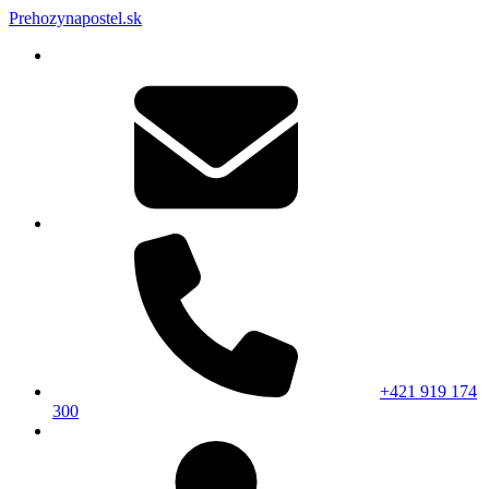
Prehozynapostel.sk
+421 919 174
300