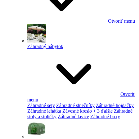
Otvoriť menu
Záhradný nábytok
Otvoriť
menu
Záhradné sety
Záhradné slnečníky
Záhradné hojdačky
Záhradné lehátka
Závesné kreslo
+ 3 ďalšie
Záhradné
stoly a stoličky
Záhradné lavice
Záhradné boxy