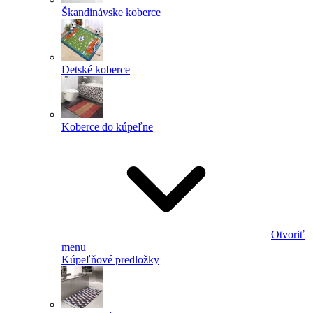
Škandinávske koberce
Detské koberce
Koberce do kúpeľne
Otvoriť
menu
Kúpeľňové predložky