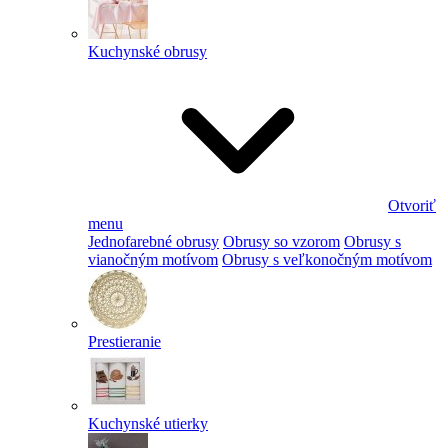
Kuchynské obrusy
Otvoriť
menu
Jednofarebné obrusy
Obrusy so vzorom
Obrusy s
vianočným motívom
Obrusy s veľkonočným motívom
Prestieranie
Kuchynské utierky