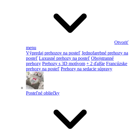
Otvoriť
menu
Výpredaj prehozov na posteľ
Jednofarebné prehozy na
posteľ
Luxusné prehozy na posteľ
Obojstranné
prehozy
Prehozy s 3D motívom
+ 2 ďalšie
Francúzske
prehozy na posteľ
Prehozy na sedacie súpravy
Posteľné obliečky