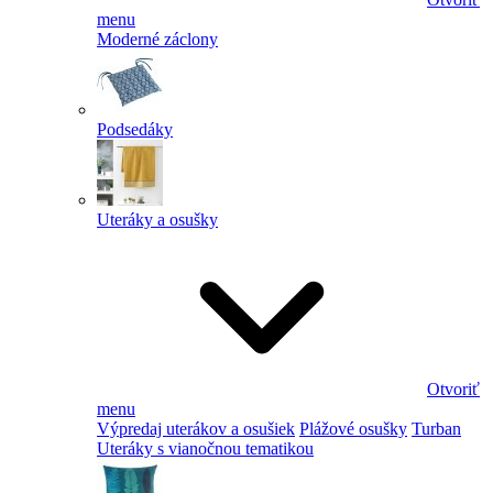
menu
Moderné záclony
Podsedáky
Uteráky a osušky
Otvoriť
menu
Výpredaj uterákov a osušiek
Plážové osušky
Turban
Uteráky s vianočnou tematikou