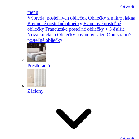
Otvoriť
menu
Výpredaj posteľných obliečok
Obliečky z mikrovlákna
Bavlnené posteľné obliečky
Flanelové posteľné
obliečky
Francúzske posteľné obliečky
+ 3 ďalšie
Nová kolekcia
Obliečky bavlnený satén
Obojstranné
posteľné obliečky
Prestieradlá
Záclony
Otvoriť