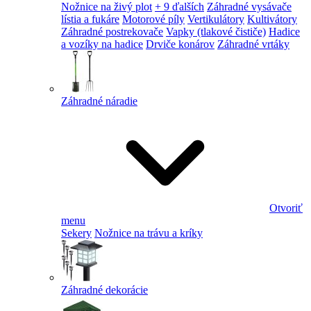
Nožnice na živý plot
+ 9 ďalších
Záhradné vysávače
lístia a fukáre
Motorové píly
Vertikulátory
Kultivátory
Záhradné postrekovače
Vapky (tlakové čističe)
Hadice
a vozíky na hadice
Drviče konárov
Záhradné vrtáky
Záhradné náradie
Otvoriť
menu
Sekery
Nožnice na trávu a kríky
Záhradné dekorácie