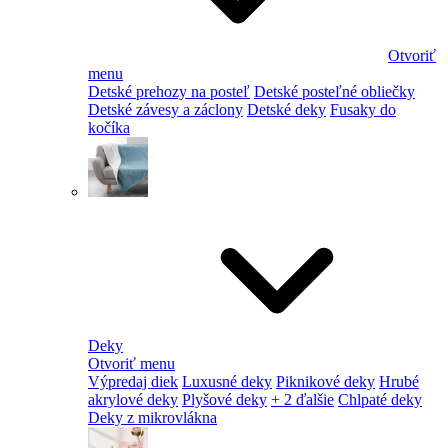
Otvoriť
menu
Detské prehozy na posteľ
Detské posteľné obliečky
Detské závesy a záclony
Detské deky
Fusaky do
kočíka
Deky
Otvoriť menu
Výpredaj diek
Luxusné deky
Piknikové deky
Hrubé
akrylové deky
Plyšové deky
+ 2 ďalšie
Chlpaté deky
Deky z mikrovlákna