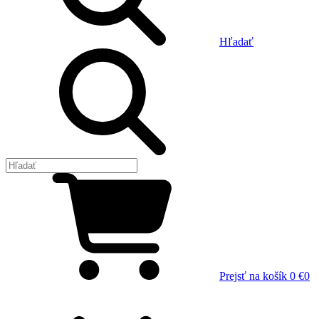
Hľadať
Prejsť na košík
0 €
0