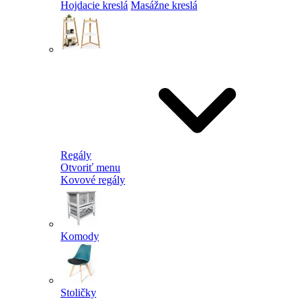
Hojdacie kreslá
Masážne kreslá
Regály
Otvoriť menu
Kovové regály
Komody
Stoličky