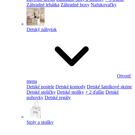
Záhradné lehátka
Záhradné boxy
Nafukovačky
Detský nábytok
Otvoriť
menu
Detské postele
Detské komody
Detské šatníkové skrine
Detské stoličky
Detské stolíky
+ 2 ďalšie
Detské
pohovky
Detské regály
Stoly a stolíky