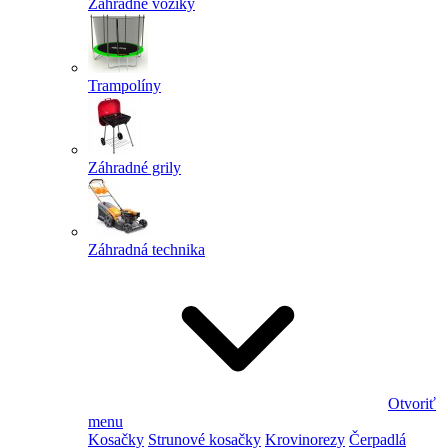
Záhradné vozíky
Trampolíny
Záhradné grily
Záhradná technika
Otvoriť
menu
Kosačky
Strunové kosačky
Krovinorezy
Čerpadlá