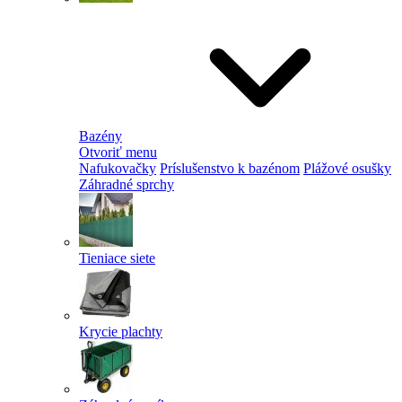
Bazény
Otvoriť menu
Nafukovačky
Príslušenstvo k bazénom
Plážové osušky
Záhradné sprchy
Tieniace siete
Krycie plachty