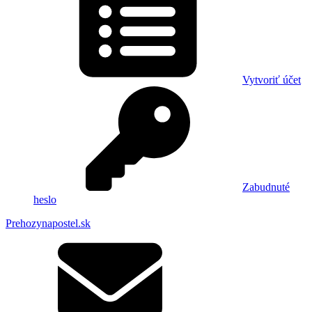
Vytvoriť účet
Zabudnuté
heslo
Prehozynapostel.sk