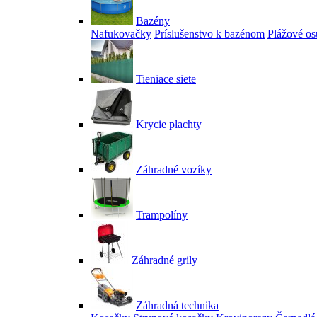
Bazény
Nafukovačky
Príslušenstvo k bazénom
Plážové os
Tieniace siete
Krycie plachty
Záhradné vozíky
Trampolíny
Záhradné grily
Záhradná technika