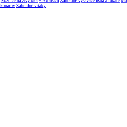
Nožnice na živý plot
+ 9 ďalších
Záhradné vysávače lístia a fukáre
Mot
 konárov
Záhradné vrtáky