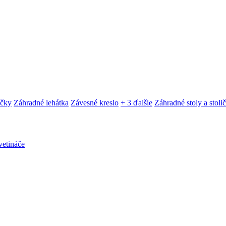
ačky
Záhradné lehátka
Závesné kreslo
+ 3 ďalšie
Záhradné stoly a stoli
etináče