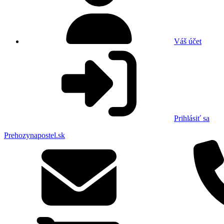
Váš účet
Prihlásiť sa
Prehozynapostel.sk