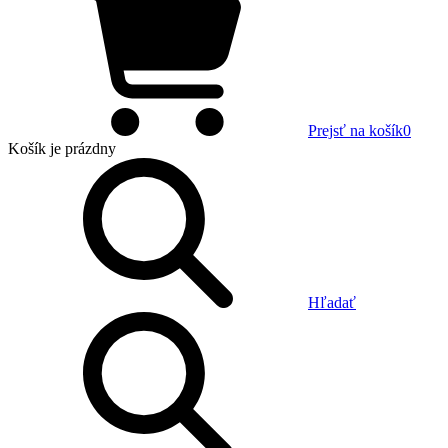
Prejsť na košík
0
Košík
je prázdny
Hľadať