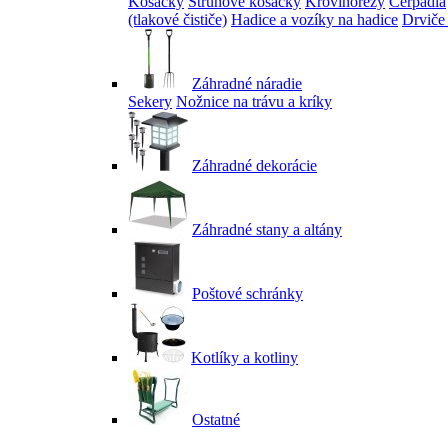
Kosačky
Strunové kosačky
Krovinorezy
Čerpadlá
(tlakové čističe)
Hadice a vozíky na hadice
Drviče
Záhradné náradie
Sekery
Nožnice na trávu a kríky
Záhradné dekorácie
Záhradné stany a altány
Poštové schránky
Kotlíky a kotliny
Ostatné