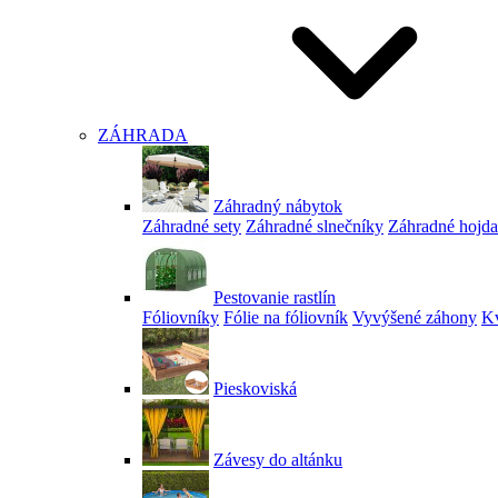
ZÁHRADA
Záhradný nábytok
Záhradné sety
Záhradné slnečníky
Záhradné hojd
Pestovanie rastlín
Fóliovníky
Fólie na fóliovník
Vyvýšené záhony
Kv
Pieskoviská
Závesy do altánku