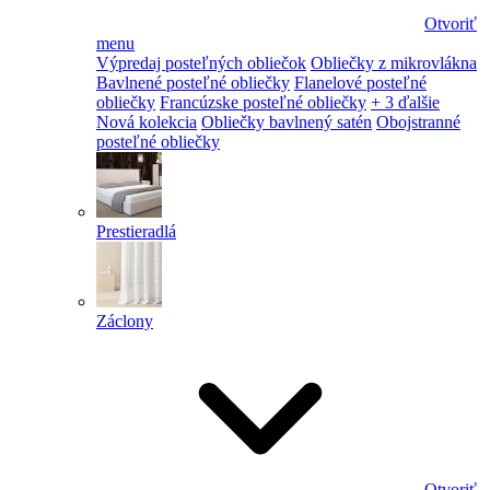
Otvoriť
menu
Výpredaj posteľných obliečok
Obliečky z mikrovlákna
Bavlnené posteľné obliečky
Flanelové posteľné
obliečky
Francúzske posteľné obliečky
+ 3 ďalšie
Nová kolekcia
Obliečky bavlnený satén
Obojstranné
posteľné obliečky
Prestieradlá
Záclony
Otvoriť