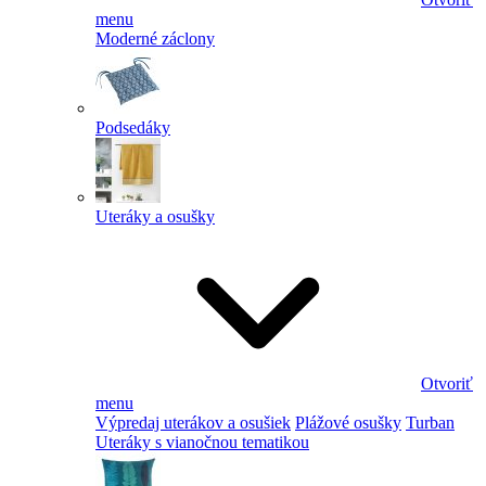
menu
Moderné záclony
Podsedáky
Uteráky a osušky
Otvoriť
menu
Výpredaj uterákov a osušiek
Plážové osušky
Turban
Uteráky s vianočnou tematikou