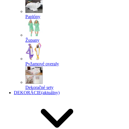
Paplóny
Župany
Pyžamové overaly
Dekoračné sety
DEKORÁCIE
(aktuálny)