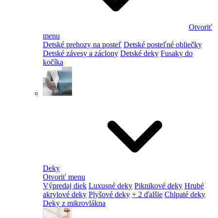
Otvoriť
menu
Detské prehozy na posteľ
Detské posteľné obliečky
Detské závesy a záclony
Detské deky
Fusaky do
kočíka
Deky
Otvoriť menu
Výpredaj diek
Luxusné deky
Piknikové deky
Hrubé
akrylové deky
Plyšové deky
+ 2 ďalšie
Chlpaté deky
Deky z mikrovlákna