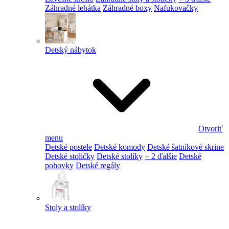
Záhradné lehátka
Záhradné boxy
Nafukovačky
Detský nábytok
Otvoriť
menu
Detské postele
Detské komody
Detské šatníkové skrine
Detské stoličky
Detské stolíky
+ 2 ďalšie
Detské
pohovky
Detské regály
Stoly a stolíky