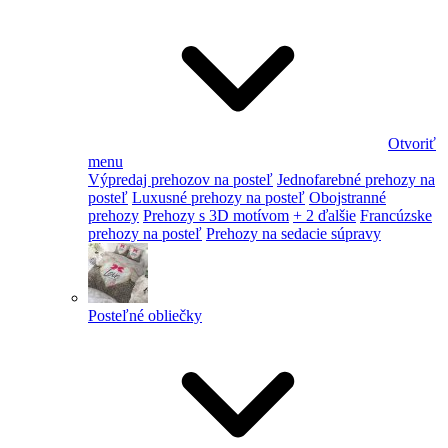
Otvoriť
menu
Výpredaj prehozov na posteľ
Jednofarebné prehozy na
posteľ
Luxusné prehozy na posteľ
Obojstranné
prehozy
Prehozy s 3D motívom
+ 2 ďalšie
Francúzske
prehozy na posteľ
Prehozy na sedacie súpravy
Posteľné obliečky