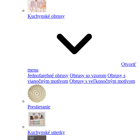
Kuchynské obrusy
Otvoriť
menu
Jednofarebné obrusy
Obrusy so vzorom
Obrusy s
vianočným motívom
Obrusy s veľkonočným motívom
Prestieranie
Kuchynské utierky