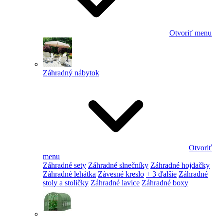
Otvoriť menu
Záhradný nábytok
Otvoriť
menu
Záhradné sety
Záhradné slnečníky
Záhradné hojdačky
Záhradné lehátka
Závesné kreslo
+ 3 ďalšie
Záhradné
stoly a stoličky
Záhradné lavice
Záhradné boxy