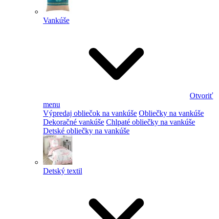
Vankúše
Otvoriť
menu
Výpredaj obliečok na vankúše
Obliečky na vankúše
Dekoračné vankúše
Chlpaté obliečky na vankúše
Detské obliečky na vankúše
Detský textil