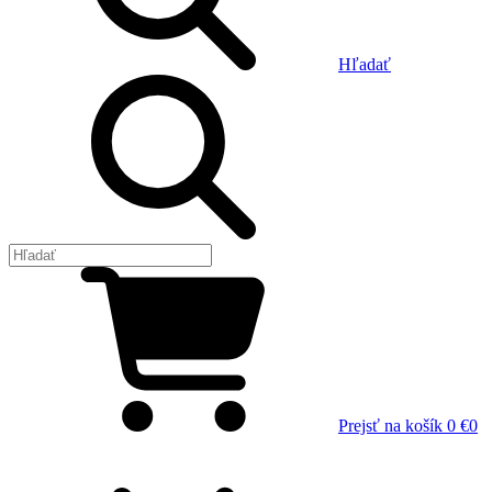
Hľadať
Prejsť na košík
0 €
0