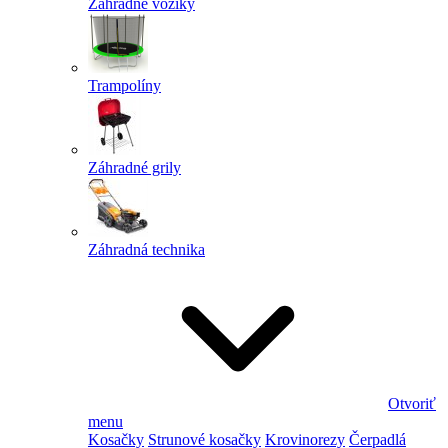
Záhradné vozíky
Trampolíny
Záhradné grily
Záhradná technika
Otvoriť
menu
Kosačky
Strunové kosačky
Krovinorezy
Čerpadlá