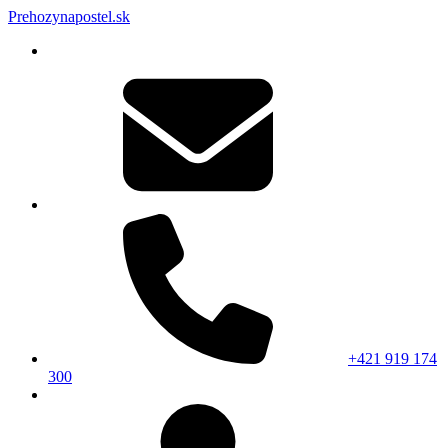
Prehozynapostel.sk
+421 919 174
300