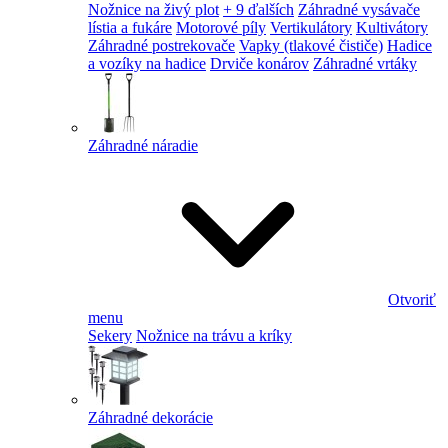
Nožnice na živý plot
+ 9 ďalších
Záhradné vysávače
lístia a fukáre
Motorové píly
Vertikulátory
Kultivátory
Záhradné postrekovače
Vapky (tlakové čističe)
Hadice
a vozíky na hadice
Drviče konárov
Záhradné vrtáky
Záhradné náradie
Otvoriť
menu
Sekery
Nožnice na trávu a kríky
Záhradné dekorácie