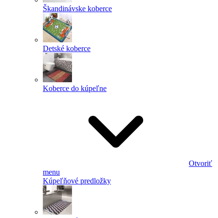
Škandinávske koberce
Detské koberce
Koberce do kúpeľne
Otvoriť
menu
Kúpeľňové predložky