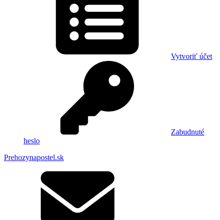
Vytvoriť účet
Zabudnuté
heslo
Prehozynapostel.sk