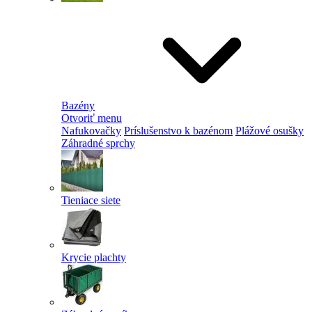
Bazény
Otvoriť menu
Nafukovačky
Príslušenstvo k bazénom
Plážové osušky
Záhradné sprchy
Tieniace siete
Krycie plachty