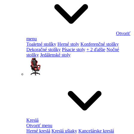
Otvoriť
menu
Toaletné stolíky
Herné stoly
Konferenčné stolíky
Dekoračné stolíky
Písacie stoly
+ 2 ďalšie
Nočné
stolíky
Jedálenské stoly
Kreslá
Otvoriť menu
Herné kreslá
Kreslá ušiaky
Kancelárske kreslá