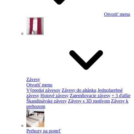
Otvoriť menu
Závesy
Otvoriť menu
Výpredaj závesov
Závesy do altánku
Jednofarebné
závesy
Hotové závesy
Zatemňovacie závesy
+ 3 ďalšie
Škandinávske závesy
Závesy s 3D motívom
Závesy k
prehozom
Prehozy na posteľ