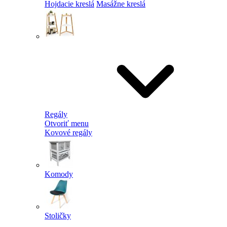
Hojdacie kreslá
Masážne kreslá
Regály
Otvoriť menu
Kovové regály
Komody
Stoličky