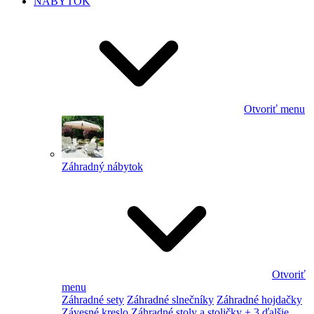
NÁBYTOK
Otvoriť menu
Záhradný nábytok
Otvoriť
menu
Záhradné sety
Záhradné slnečníky
Záhradné hojdačky
Závesné kreslo
Záhradné stoly a stoličky
+ 3 ďalšie