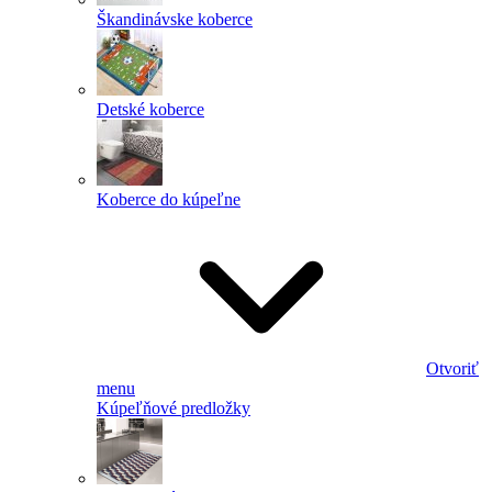
Škandinávske koberce
Detské koberce
Koberce do kúpeľne
Otvoriť
menu
Kúpeľňové predložky