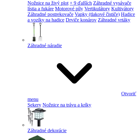
Nožnice na živý plot
+ 9 ďalších
Záhradné vysávače
lístia a fukáre
Motorové píly
Vertikulátory
Kultivátory
Záhradné postrekovače
Vapky (tlakové čističe)
Hadice
a vozíky na hadice
Drviče konárov
Záhradné vrtáky
Záhradné náradie
Otvoriť
menu
Sekery
Nožnice na trávu a kríky
Záhradné dekorácie