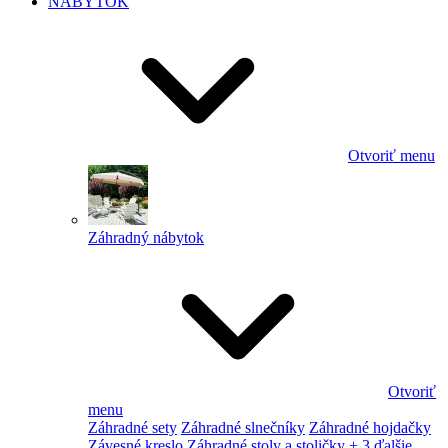
NÁBYTOK
Otvoriť menu
Záhradný nábytok
Otvoriť
menu
Záhradné sety
Záhradné slnečníky
Záhradné hojdačky
Závesné kreslo
Záhradné stoly a stoličky
+ 3 ďalšie