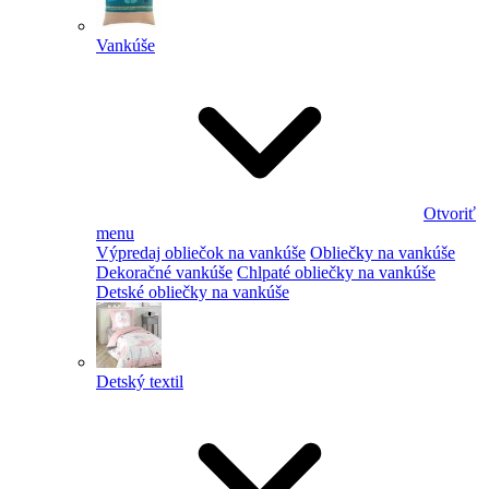
Vankúše
Otvoriť
menu
Výpredaj obliečok na vankúše
Obliečky na vankúše
Dekoračné vankúše
Chlpaté obliečky na vankúše
Detské obliečky na vankúše
Detský textil