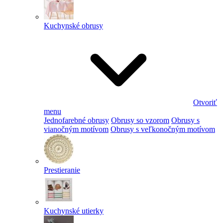
Kuchynské obrusy
Otvoriť
menu
Jednofarebné obrusy
Obrusy so vzorom
Obrusy s
vianočným motívom
Obrusy s veľkonočným motívom
Prestieranie
Kuchynské utierky