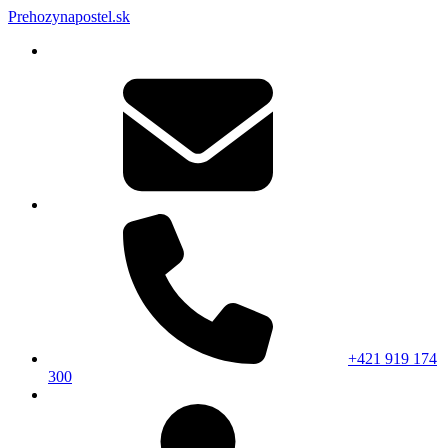
Prehozynapostel.sk
+421 919 174
300