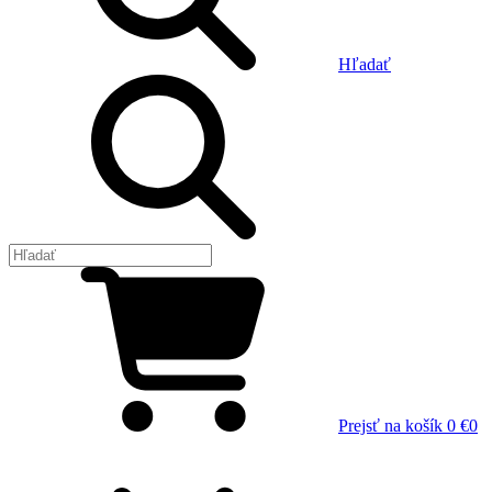
Hľadať
Prejsť na košík
0 €
0