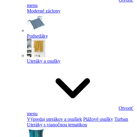
menu
Moderné záclony
Podsedáky
Uteráky a osušky
Otvoriť
menu
Výpredaj uterákov a osušiek
Plážové osušky
Turban
Uteráky s vianočnou tematikou