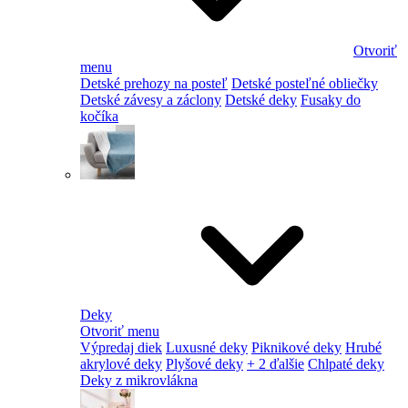
Otvoriť
menu
Detské prehozy na posteľ
Detské posteľné obliečky
Detské závesy a záclony
Detské deky
Fusaky do
kočíka
Deky
Otvoriť menu
Výpredaj diek
Luxusné deky
Piknikové deky
Hrubé
akrylové deky
Plyšové deky
+ 2 ďalšie
Chlpaté deky
Deky z mikrovlákna