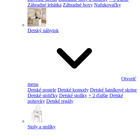
Záhradné lehátka
Záhradné boxy
Nafukovačky
Detský nábytok
Otvoriť
menu
Detské postele
Detské komody
Detské šatníkové skrine
Detské stoličky
Detské stolíky
+ 2 ďalšie
Detské
pohovky
Detské regály
Stoly a stolíky