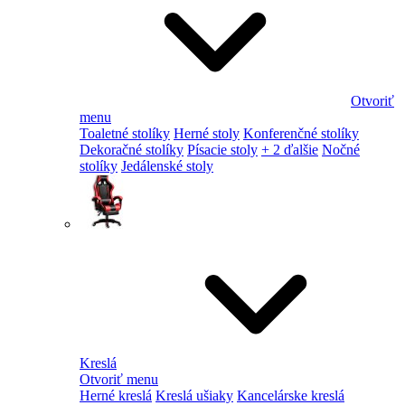
Otvoriť
menu
Toaletné stolíky
Herné stoly
Konferenčné stolíky
Dekoračné stolíky
Písacie stoly
+ 2 ďalšie
Nočné
stolíky
Jedálenské stoly
Kreslá
Otvoriť menu
Herné kreslá
Kreslá ušiaky
Kancelárske kreslá