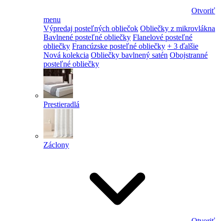
Otvoriť
menu
Výpredaj posteľných obliečok
Obliečky z mikrovlákna
Bavlnené posteľné obliečky
Flanelové posteľné
obliečky
Francúzske posteľné obliečky
+ 3 ďalšie
Nová kolekcia
Obliečky bavlnený satén
Obojstranné
posteľné obliečky
Prestieradlá
Záclony
Otvoriť