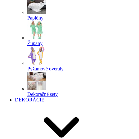
Paplóny
Župany
Pyžamové overaly
Dekoračné sety
DEKORÁCIE