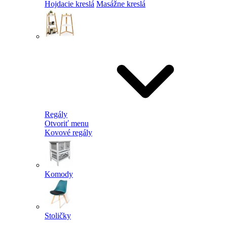
Hojdacie kreslá
Masážne kreslá
Regály
Otvoriť menu
Kovové regály
Komody
Stoličky