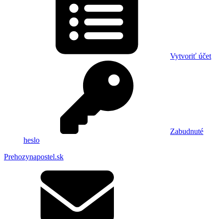
Vytvoriť účet
Zabudnuté
heslo
Prehozynapostel.sk