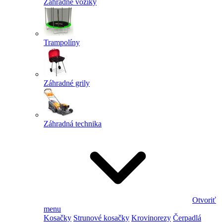
Záhradné vozíky
Trampolíny
Záhradné grily
Záhradná technika
Otvoriť
menu
Kosačky
Strunové kosačky
Krovinorezy
Čerpadlá