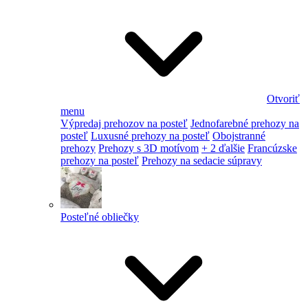
Otvoriť
menu
Výpredaj prehozov na posteľ
Jednofarebné prehozy na
posteľ
Luxusné prehozy na posteľ
Obojstranné
prehozy
Prehozy s 3D motívom
+ 2 ďalšie
Francúzske
prehozy na posteľ
Prehozy na sedacie súpravy
Posteľné obliečky