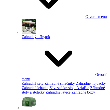
Otvoriť menu
Záhradný nábytok
Otvoriť
menu
Záhradné sety
Záhradné slnečníky
Záhradné hojdačky
Záhradné lehátka
Závesné kreslo
+ 3 ďalšie
Záhradné
stoly a stoličky
Záhradné lavice
Záhradné boxy