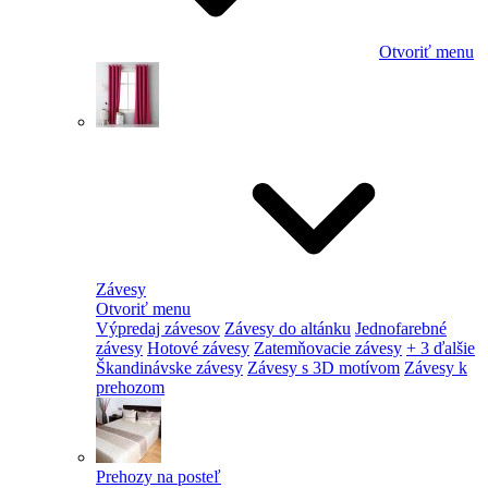
Otvoriť menu
Závesy
Otvoriť menu
Výpredaj závesov
Závesy do altánku
Jednofarebné
závesy
Hotové závesy
Zatemňovacie závesy
+ 3 ďalšie
Škandinávske závesy
Závesy s 3D motívom
Závesy k
prehozom
Prehozy na posteľ