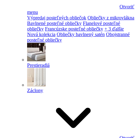
Otvoriť
menu
Výpredaj posteľných obliečok
Obliečky z mikrovlákna
Bavlnené posteľné obliečky
Flanelové posteľné
obliečky
Francúzske posteľné obliečky
+ 3 ďalšie
Nová kolekcia
Obliečky bavlnený satén
Obojstranné
posteľné obliečky
Prestieradlá
Záclony
Otvoriť