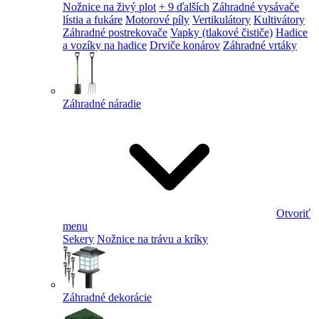
Nožnice na živý plot
+ 9 ďalších
Záhradné vysávače
lístia a fukáre
Motorové píly
Vertikulátory
Kultivátory
Záhradné postrekovače
Vapky (tlakové čističe)
Hadice
a vozíky na hadice
Drviče konárov
Záhradné vrtáky
Záhradné náradie
Otvoriť
menu
Sekery
Nožnice na trávu a kríky
Záhradné dekorácie