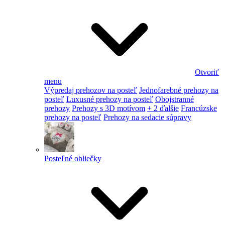
Otvoriť
menu
Výpredaj prehozov na posteľ
Jednofarebné prehozy na
posteľ
Luxusné prehozy na posteľ
Obojstranné
prehozy
Prehozy s 3D motívom
+ 2 ďalšie
Francúzske
prehozy na posteľ
Prehozy na sedacie súpravy
Posteľné obliečky