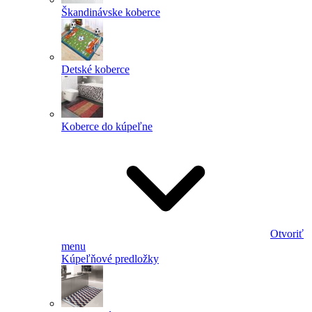
Škandinávske koberce
Detské koberce
Koberce do kúpeľne
Otvoriť
menu
Kúpeľňové predložky