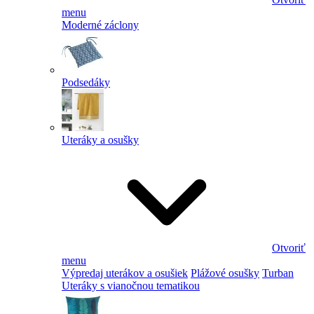
menu
Moderné záclony
Podsedáky
Uteráky a osušky
Otvoriť
menu
Výpredaj uterákov a osušiek
Plážové osušky
Turban
Uteráky s vianočnou tematikou