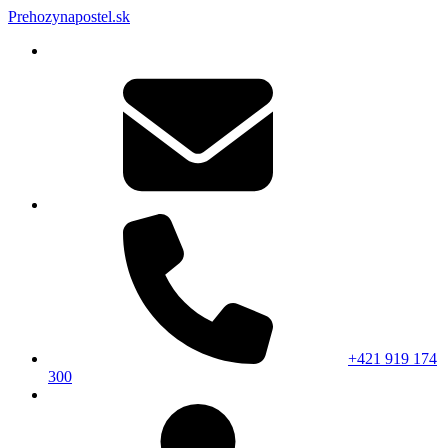
Prehozynapostel.sk
+421 919 174
300