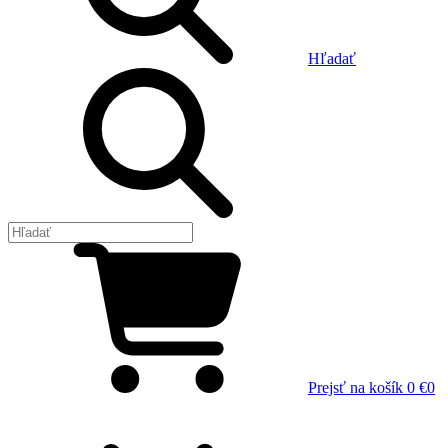
Hľadať
Prejsť na košík
0 €
0