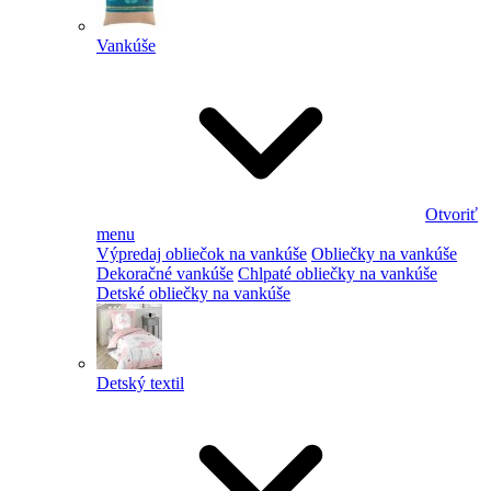
Vankúše
Otvoriť
menu
Výpredaj obliečok na vankúše
Obliečky na vankúše
Dekoračné vankúše
Chlpaté obliečky na vankúše
Detské obliečky na vankúše
Detský textil