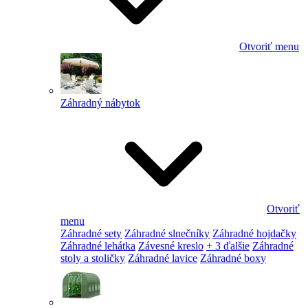
Otvoriť menu
Záhradný nábytok
Otvoriť
menu
Záhradné sety
Záhradné slnečníky
Záhradné hojdačky
Záhradné lehátka
Závesné kreslo
+ 3 ďalšie
Záhradné
stoly a stoličky
Záhradné lavice
Záhradné boxy