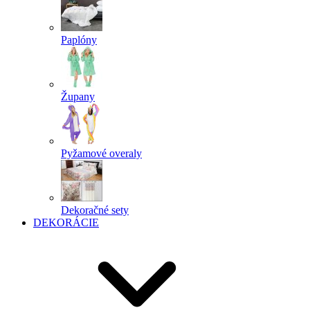
Paplóny
Župany
Pyžamové overaly
Dekoračné sety
DEKORÁCIE