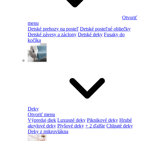
Otvoriť
menu
Detské prehozy na posteľ
Detské posteľné obliečky
Detské závesy a záclony
Detské deky
Fusaky do
kočíka
Deky
Otvoriť menu
Výpredaj diek
Luxusné deky
Piknikové deky
Hrubé
akrylové deky
Plyšové deky
+ 2 ďalšie
Chlpaté deky
Deky z mikrovlákna