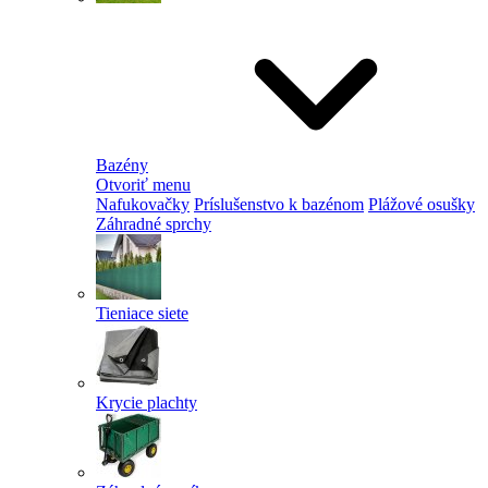
Bazény
Otvoriť menu
Nafukovačky
Príslušenstvo k bazénom
Plážové osušky
Záhradné sprchy
Tieniace siete
Krycie plachty