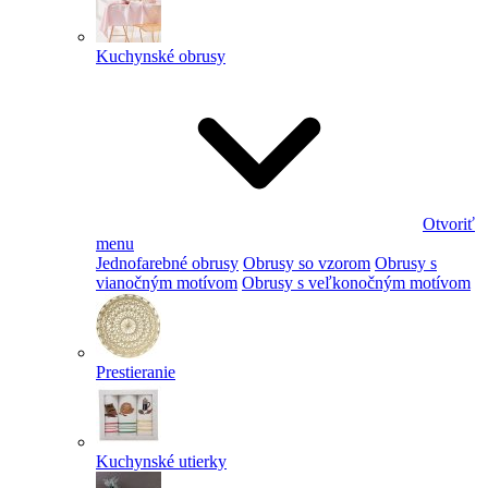
Kuchynské obrusy
Otvoriť
menu
Jednofarebné obrusy
Obrusy so vzorom
Obrusy s
vianočným motívom
Obrusy s veľkonočným motívom
Prestieranie
Kuchynské utierky