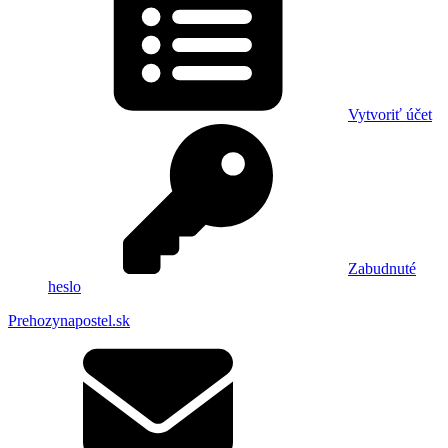
Vytvoriť účet
Zabudnuté
heslo
Prehozynapostel.sk