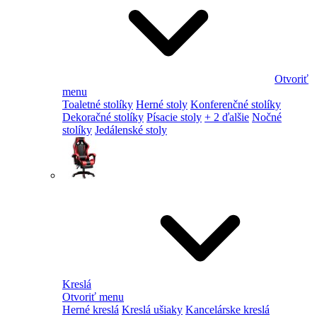
Otvoriť
menu
Toaletné stolíky
Herné stoly
Konferenčné stolíky
Dekoračné stolíky
Písacie stoly
+ 2 ďalšie
Nočné
stolíky
Jedálenské stoly
Kreslá
Otvoriť menu
Herné kreslá
Kreslá ušiaky
Kancelárske kreslá