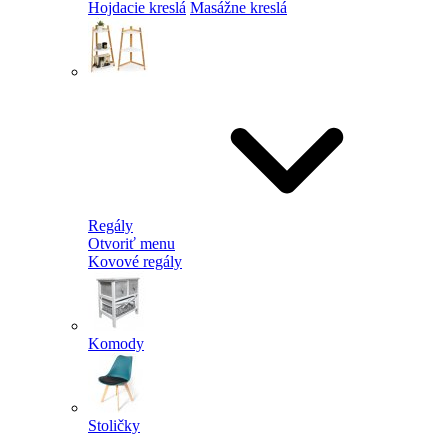
Hojdacie kreslá
Masážne kreslá
Regály
Otvoriť menu
Kovové regály
Komody
Stoličky