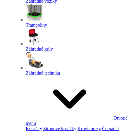
Záhradné vozíky
Trampolíny
Záhradné grily
Záhradná technika
Otvoriť
menu
Kosačky
Strunové kosačky
Krovinorezy
Čerpadlá