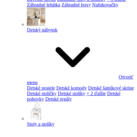
Záhradné lehátka
Záhradné boxy
Nafukovačky
Detský nábytok
Otvoriť
menu
Detské postele
Detské komody
Detské šatníkové skrine
Detské stoličky
Detské stolíky
+ 2 ďalšie
Detské
pohovky
Detské regály
Stoly a stolíky