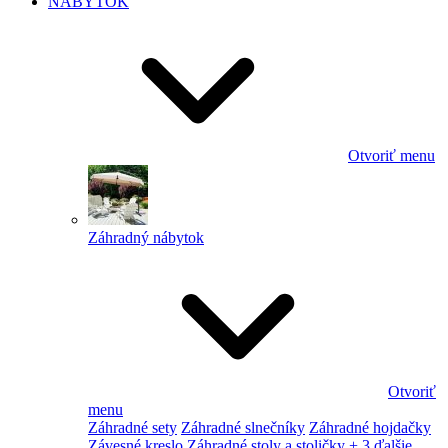
NÁBYTOK
Otvoriť menu
Záhradný nábytok
Otvoriť
menu
Záhradné sety
Záhradné slnečníky
Záhradné hojdačky
Závesné kreslo
Záhradné stoly a stoličky
+ 3 ďalšie