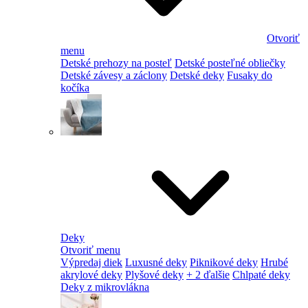
Otvoriť
menu
Detské prehozy na posteľ
Detské posteľné obliečky
Detské závesy a záclony
Detské deky
Fusaky do
kočíka
Deky
Otvoriť menu
Výpredaj diek
Luxusné deky
Piknikové deky
Hrubé
akrylové deky
Plyšové deky
+ 2 ďalšie
Chlpaté deky
Deky z mikrovlákna