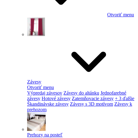
Otvoriť menu
Závesy
Otvoriť menu
Výpredaj závesov
Závesy do altánku
Jednofarebné
závesy
Hotové závesy
Zatemňovacie závesy
+ 3 ďalšie
Škandinávske závesy
Závesy s 3D motívom
Závesy k
prehozom
Prehozy na posteľ