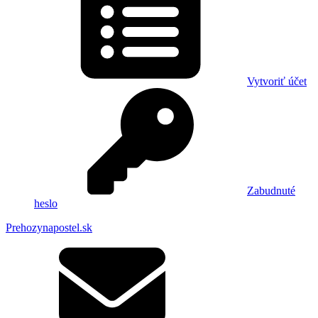
Vytvoriť účet
Zabudnuté
heslo
Prehozynapostel.sk