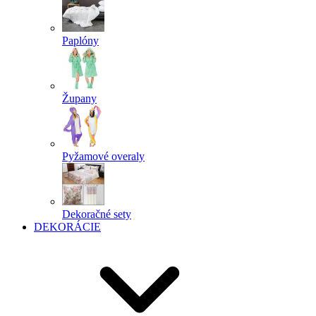
Paplóny
Župany
Pyžamové overaly
Dekoračné sety
DEKORÁCIE