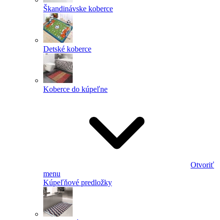
Škandinávske koberce
Detské koberce
Koberce do kúpeľne
Otvoriť
menu
Kúpeľňové predložky