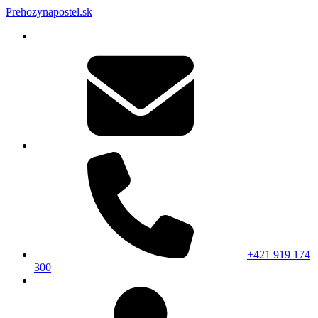
Prehozynapostel.sk
+421 919 174
300