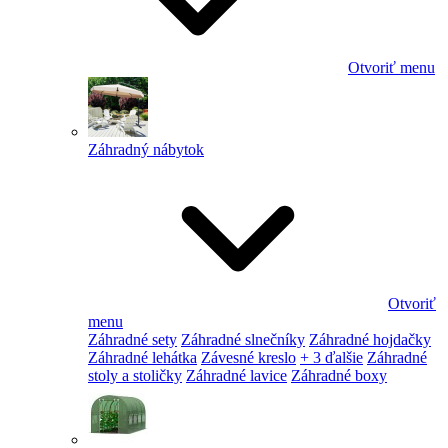
Otvoriť menu
Záhradný nábytok
Otvoriť
menu
Záhradné sety
Záhradné slnečníky
Záhradné hojdačky
Záhradné lehátka
Závesné kreslo
+ 3 ďalšie
Záhradné
stoly a stoličky
Záhradné lavice
Záhradné boxy