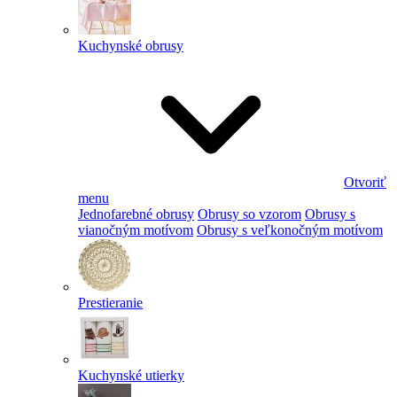
Kuchynské obrusy
Otvoriť
menu
Jednofarebné obrusy
Obrusy so vzorom
Obrusy s
vianočným motívom
Obrusy s veľkonočným motívom
Prestieranie
Kuchynské utierky