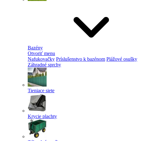
Bazény
Otvoriť menu
Nafukovačky
Príslušenstvo k bazénom
Plážové osušky
Záhradné sprchy
Tieniace siete
Krycie plachty