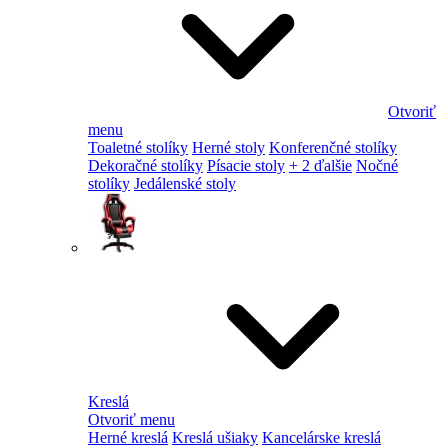
Otvoriť
menu
Toaletné stolíky
Herné stoly
Konferenčné stolíky
Dekoračné stolíky
Písacie stoly
+ 2 ďalšie
Nočné
stolíky
Jedálenské stoly
Kreslá
Otvoriť menu
Herné kreslá
Kreslá ušiaky
Kancelárske kreslá