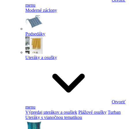
menu
Moderné záclony
Podsedáky
Uteráky a osušky
Otvoriť
menu
Výpredaj uterákov a osušiek
Plážové osušky
Turban
Uteráky s vianočnou tematikou