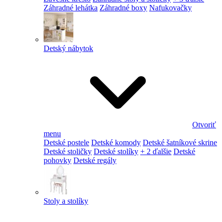
Záhradné lehátka
Záhradné boxy
Nafukovačky
Detský nábytok
Otvoriť
menu
Detské postele
Detské komody
Detské šatníkové skrine
Detské stoličky
Detské stolíky
+ 2 ďalšie
Detské
pohovky
Detské regály
Stoly a stolíky