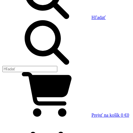
Hľadať
Prejsť na košík
0 €
0