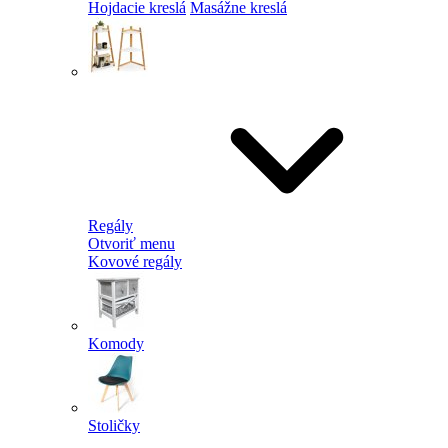
Hojdacie kreslá
Masážne kreslá
Regály
Otvoriť menu
Kovové regály
Komody
Stoličky