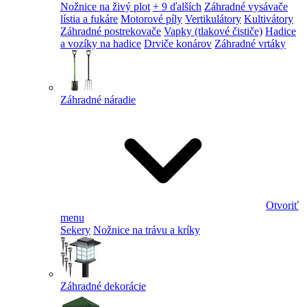
Nožnice na živý plot
+ 9 ďalších
Záhradné vysávače
lístia a fukáre
Motorové píly
Vertikulátory
Kultivátory
Záhradné postrekovače
Vapky (tlakové čističe)
Hadice
a vozíky na hadice
Drviče konárov
Záhradné vrtáky
Záhradné náradie
Otvoriť
menu
Sekery
Nožnice na trávu a kríky
Záhradné dekorácie