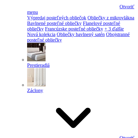
Otvoriť
menu
Výpredaj posteľných obliečok
Obliečky z mikrovlákna
Bavlnené posteľné obliečky
Flanelové posteľné
obliečky
Francúzske posteľné obliečky
+ 3 ďalšie
Nová kolekcia
Obliečky bavlnený satén
Obojstranné
posteľné obliečky
Prestieradlá
Záclony
Otvoriť