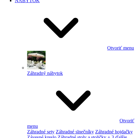
NÁBYTOK
Otvoriť menu
Záhradný nábytok
Otvoriť
menu
Záhradné sety
Záhradné slnečníky
Záhradné hojdačky
Závesné kreslo
Záhradné stoly a stoličky
+ 3 ďalšie