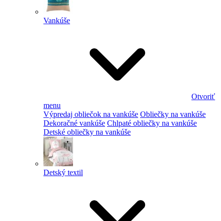
Vankúše
Otvoriť
menu
Výpredaj obliečok na vankúše
Obliečky na vankúše
Dekoračné vankúše
Chlpaté obliečky na vankúše
Detské obliečky na vankúše
Detský textil