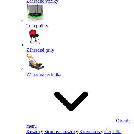
Záhradné vozíky
Trampolíny
Záhradné grily
Záhradná technika
Otvoriť
menu
Kosačky
Strunové kosačky
Krovinorezy
Čerpadlá