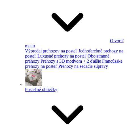
Otvoriť
menu
Výpredaj prehozov na posteľ
Jednofarebné prehozy na
posteľ
Luxusné prehozy na posteľ
Obojstranné
prehozy
Prehozy s 3D motívom
+ 2 ďalšie
Francúzske
prehozy na posteľ
Prehozy na sedacie súpravy
Posteľné obliečky