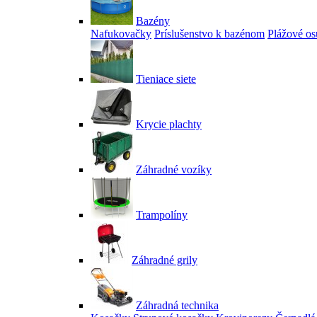
Bazény
Nafukovačky
Príslušenstvo k bazénom
Plážové os
Tieniace siete
Krycie plachty
Záhradné vozíky
Trampolíny
Záhradné grily
Záhradná technika