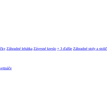
ačky
Záhradné lehátka
Závesné kreslo
+ 3 ďalšie
Záhradné stoly a stoli
etináče