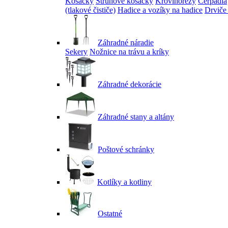
Kosačky
Strunové kosačky
Krovinorezy
Čerpadlá
(tlakové čističe)
Hadice a vozíky na hadice
Drviče
Záhradné náradie
Sekery
Nožnice na trávu a kríky
Záhradné dekorácie
Záhradné stany a altány
Poštové schránky
Kotlíky a kotliny
Ostatné