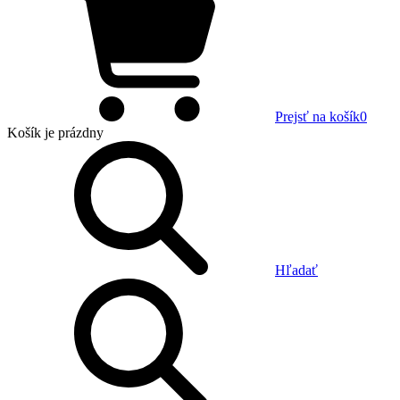
Prejsť na košík
0
Košík
je prázdny
Hľadať