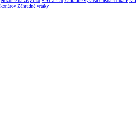
Nožnice na živý plot
+ 9 ďalších
Záhradné vysávače lístia a fukáre
Mot
 konárov
Záhradné vrtáky