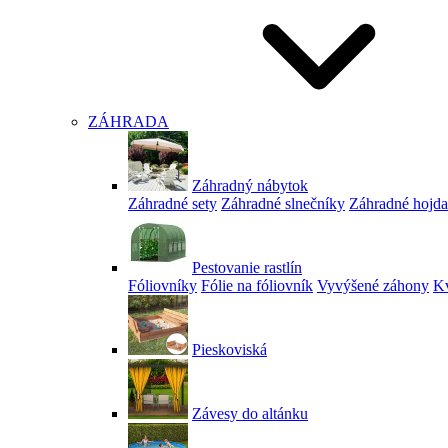
ZÁHRADA
Záhradný nábytok
Záhradné sety
Záhradné slnečníky
Záhradné hojd
Pestovanie rastlín
Fóliovníky
Fólie na fóliovník
Vyvýšené záhony
Kv
Pieskoviská
Závesy do altánku