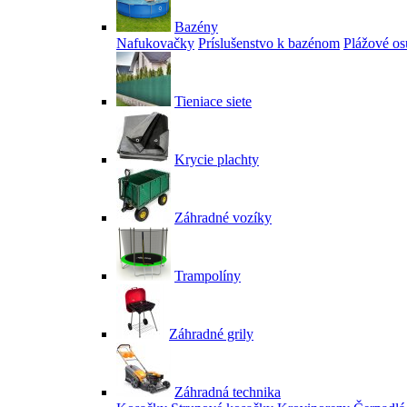
Bazény
Nafukovačky
Príslušenstvo k bazénom
Plážové os
Tieniace siete
Krycie plachty
Záhradné vozíky
Trampolíny
Záhradné grily
Záhradná technika