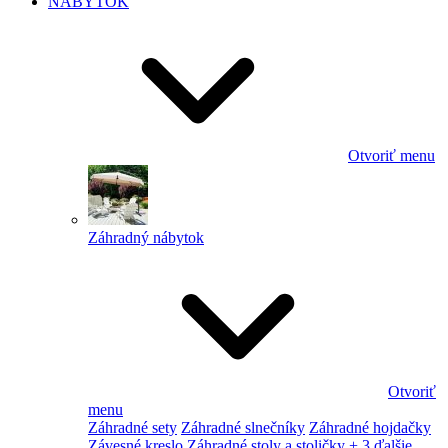
NÁBYTOK
Otvoriť menu
Záhradný nábytok
Otvoriť
menu
Záhradné sety
Záhradné slnečníky
Záhradné hojdačky
Závesné kreslo
Záhradné stoly a stoličky
+ 3 ďalšie