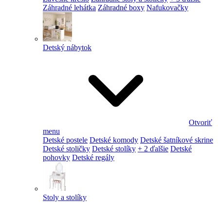
Záhradné lehátka
Záhradné boxy
Nafukovačky
Detský nábytok
Otvoriť
menu
Detské postele
Detské komody
Detské šatníkové skrine
Detské stoličky
Detské stolíky
+ 2 ďalšie
Detské
pohovky
Detské regály
Stoly a stolíky