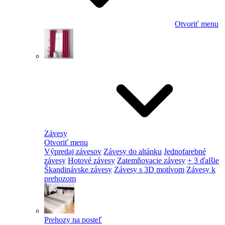
Otvoriť menu
Závesy
Otvoriť menu
Výpredaj závesov
Závesy do altánku
Jednofarebné
závesy
Hotové závesy
Zatemňovacie závesy
+ 3 ďalšie
Škandinávske závesy
Závesy s 3D motívom
Závesy k
prehozom
Prehozy na posteľ