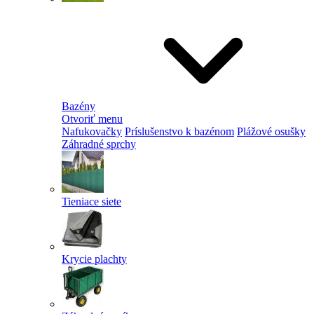
Bazény
Otvoriť menu
Nafukovačky
Príslušenstvo k bazénom
Plážové osušky
Záhradné sprchy
Tieniace siete
Krycie plachty