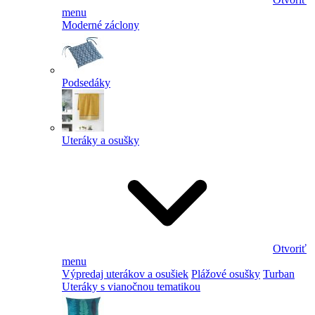
menu
Moderné záclony
Podsedáky
Uteráky a osušky
Otvoriť
menu
Výpredaj uterákov a osušiek
Plážové osušky
Turban
Uteráky s vianočnou tematikou