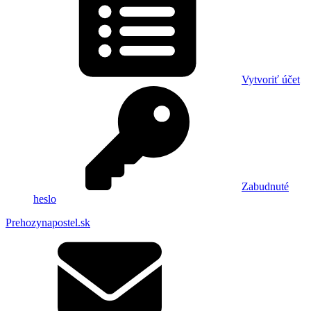
Vytvoriť účet
Zabudnuté
heslo
Prehozynapostel.sk