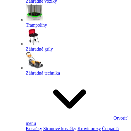
Záhradné vozíky
Trampolíny
Záhradné grily
Záhradná technika
Otvoriť
menu
Kosačky
Strunové kosačky
Krovinorezy
Čerpadlá