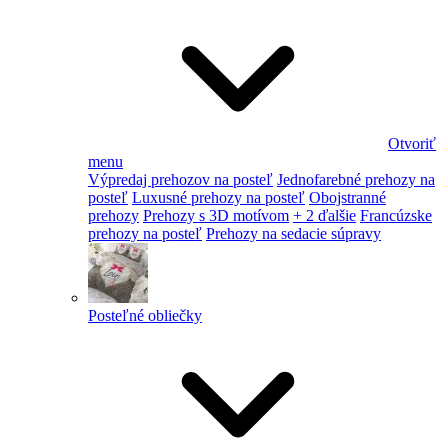
Otvoriť
menu
Výpredaj prehozov na posteľ
Jednofarebné prehozy na
posteľ
Luxusné prehozy na posteľ
Obojstranné
prehozy
Prehozy s 3D motívom
+ 2 ďalšie
Francúzske
prehozy na posteľ
Prehozy na sedacie súpravy
Posteľné obliečky