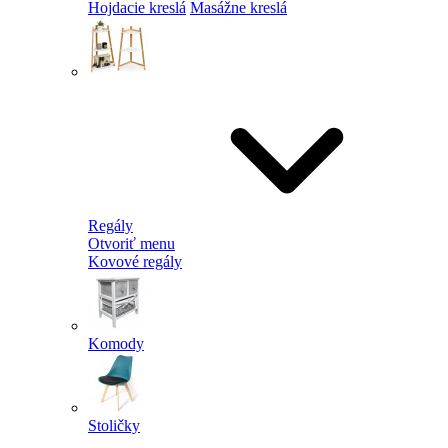
Hojdacie kreslá
Masážne kreslá
Regály
Otvoriť menu
Kovové regály
Komody
Stoličky