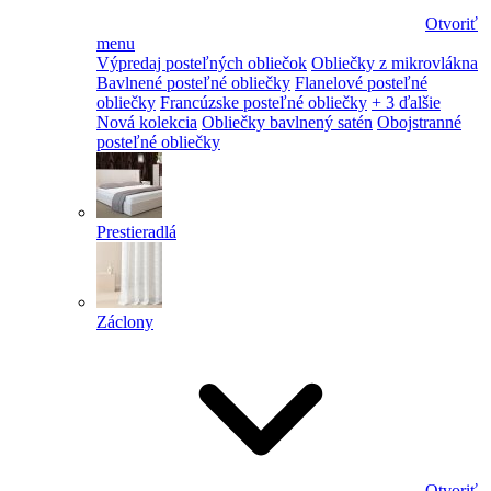
Otvoriť
menu
Výpredaj posteľných obliečok
Obliečky z mikrovlákna
Bavlnené posteľné obliečky
Flanelové posteľné
obliečky
Francúzske posteľné obliečky
+ 3 ďalšie
Nová kolekcia
Obliečky bavlnený satén
Obojstranné
posteľné obliečky
Prestieradlá
Záclony
Otvoriť