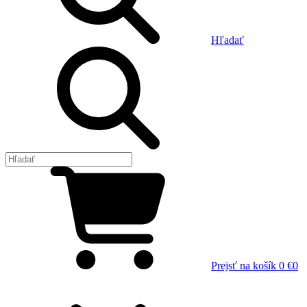
Hľadať
Prejsť na košík
0 €
0