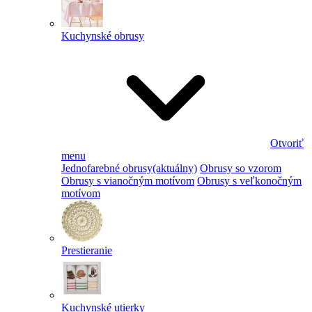
Kuchynské obrusy
Otvoriť
menu
Jednofarebné obrusy
(aktuálny)
Obrusy so vzorom
Obrusy s vianočným motívom
Obrusy s veľkonočným
motívom
Prestieranie
Kuchynské utierky