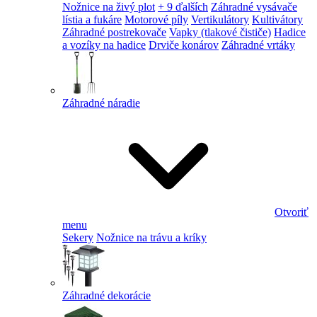
Nožnice na živý plot
+ 9 ďalších
Záhradné vysávače
lístia a fukáre
Motorové píly
Vertikulátory
Kultivátory
Záhradné postrekovače
Vapky (tlakové čističe)
Hadice
a vozíky na hadice
Drviče konárov
Záhradné vrtáky
Záhradné náradie
Otvoriť
menu
Sekery
Nožnice na trávu a kríky
Záhradné dekorácie