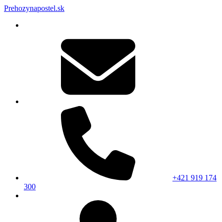
Prehozynapostel.sk
+421 919 174
300