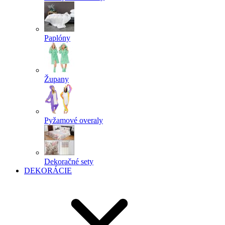
Paplóny
Župany
Pyžamové overaly
Dekoračné sety
DEKORÁCIE