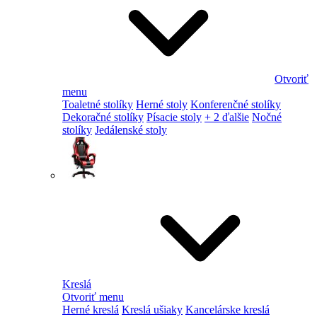
Otvoriť
menu
Toaletné stolíky
Herné stoly
Konferenčné stolíky
Dekoračné stolíky
Písacie stoly
+ 2 ďalšie
Nočné
stolíky
Jedálenské stoly
Kreslá
Otvoriť menu
Herné kreslá
Kreslá ušiaky
Kancelárske kreslá