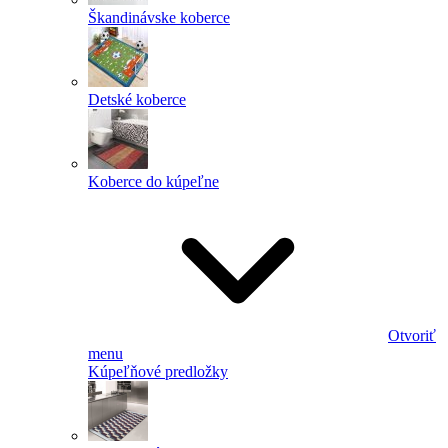
Škandinávske koberce
Detské koberce
Koberce do kúpeľne
Otvoriť
menu
Kúpeľňové predložky