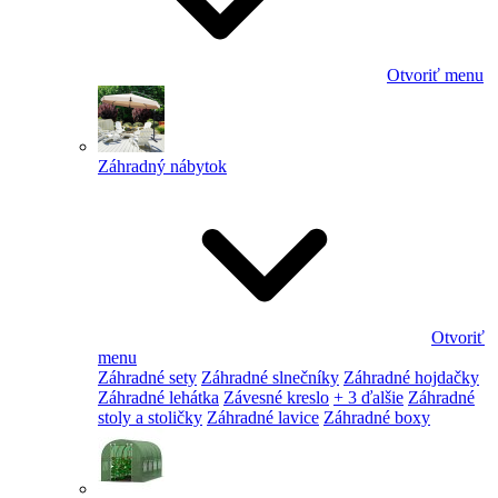
Otvoriť menu
Záhradný nábytok
Otvoriť
menu
Záhradné sety
Záhradné slnečníky
Záhradné hojdačky
Záhradné lehátka
Závesné kreslo
+ 3 ďalšie
Záhradné
stoly a stoličky
Záhradné lavice
Záhradné boxy