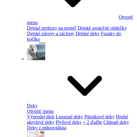
Otvoriť
menu
Detské prehozy na posteľ
Detské posteľné obliečky
Detské závesy a záclony
Detské deky
Fusaky do
kočíka
Deky
Otvoriť menu
Výpredaj diek
Luxusné deky
Piknikové deky
Hrubé
akrylové deky
Plyšové deky
+ 2 ďalšie
Chlpaté deky
Deky z mikrovlákna