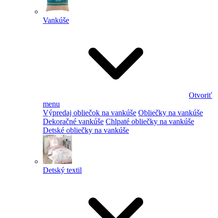
Vankúše
Otvoriť
menu
Výpredaj obliečok na vankúše
Obliečky na vankúše
Dekoračné vankúše
Chlpaté obliečky na vankúše
Detské obliečky na vankúše
Detský textil