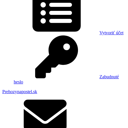
Vytvoriť účet
Zabudnuté
heslo
Prehozynapostel.sk