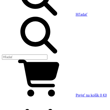
Hľadať
Prejsť na košík
0 €
0