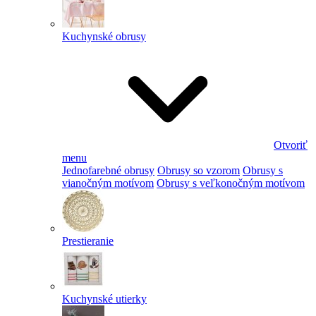
Kuchynské obrusy
Otvoriť
menu
Jednofarebné obrusy
Obrusy so vzorom
Obrusy s
vianočným motívom
Obrusy s veľkonočným motívom
Prestieranie
Kuchynské utierky