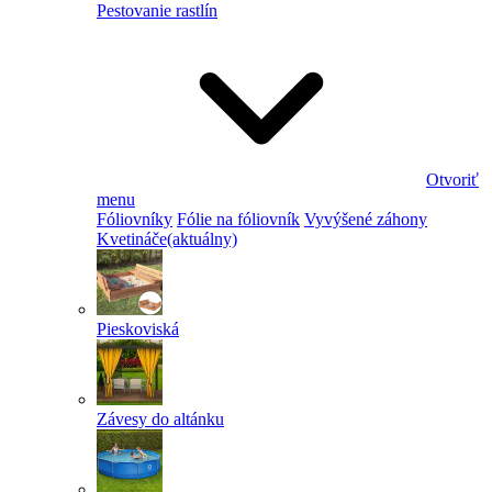
Pestovanie rastlín
Otvoriť
menu
Fóliovníky
Fólie na fóliovník
Vyvýšené záhony
Kvetináče
(aktuálny)
Pieskoviská
Závesy do altánku