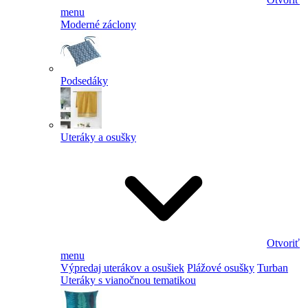
menu
Moderné záclony
Podsedáky
Uteráky a osušky
Otvoriť
menu
Výpredaj uterákov a osušiek
Plážové osušky
Turban
Uteráky s vianočnou tematikou