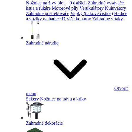
Nožnice na živý plot
+ 9 ďalších
Záhradné vysávače
lístia a fukáre
Motorové píly
Vertikulátory
Kultivátory
Záhradné postrekovače
Vapky (tlakové čističe)
Hadice
a vozíky na hadice
Drviče konárov
Záhradné vrtáky
Záhradné náradie
Otvoriť
menu
Sekery
Nožnice na trávu a kríky
Záhradné dekorácie