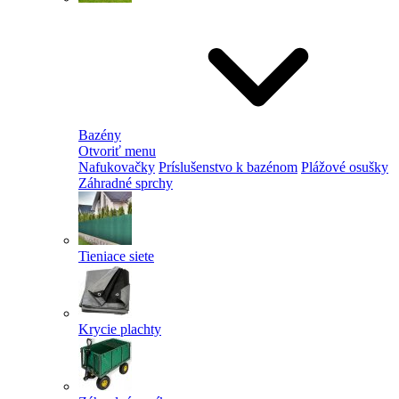
Bazény
Otvoriť menu
Nafukovačky
Príslušenstvo k bazénom
Plážové osušky
Záhradné sprchy
Tieniace siete
Krycie plachty