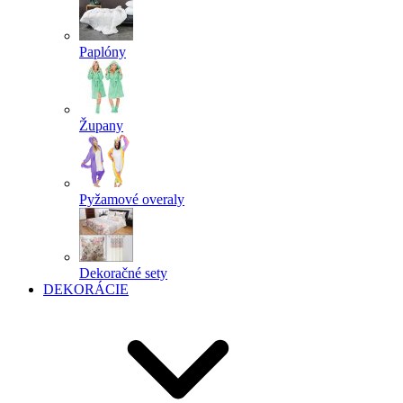
Paplóny
Župany
Pyžamové overaly
Dekoračné sety
DEKORÁCIE