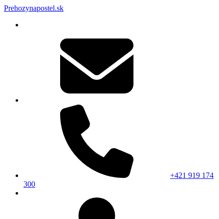
Prehozynapostel.sk
+421 919 174
300