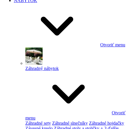
NÁBYTOK
Otvoriť menu
Záhradný nábytok
Otvoriť
menu
Záhradné sety
Záhradné slnečníky
Záhradné hojdačky
Závesné kreslo
Záhradné stoly a stoličky
+ 3 ďalšie