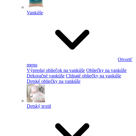
Vankúše
Otvoriť
menu
Výpredaj obliečok na vankúše
Obliečky na vankúše
Dekoračné vankúše
Chlpaté obliečky na vankúše
Detské obliečky na vankúše
Detský textil