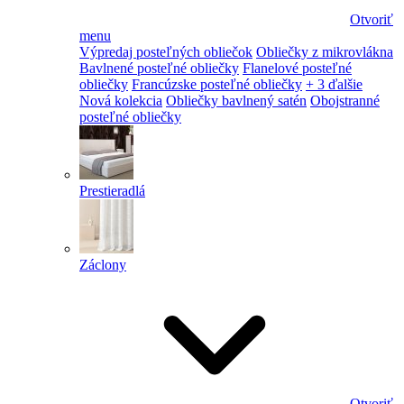
Otvoriť
menu
Výpredaj posteľných obliečok
Obliečky z mikrovlákna
Bavlnené posteľné obliečky
Flanelové posteľné
obliečky
Francúzske posteľné obliečky
+ 3 ďalšie
Nová kolekcia
Obliečky bavlnený satén
Obojstranné
posteľné obliečky
Prestieradlá
Záclony
Otvoriť