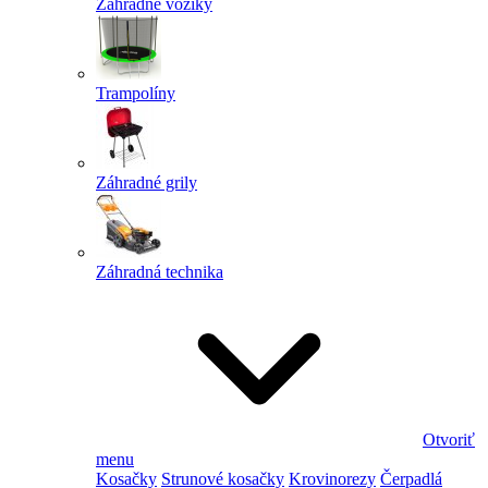
Záhradné vozíky
Trampolíny
Záhradné grily
Záhradná technika
Otvoriť
menu
Kosačky
Strunové kosačky
Krovinorezy
Čerpadlá