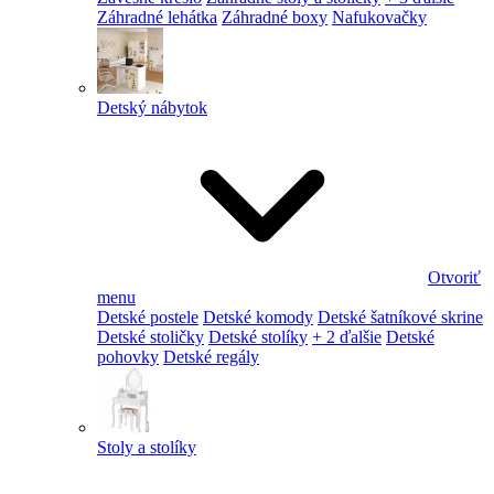
Záhradné lehátka
Záhradné boxy
Nafukovačky
Detský nábytok
Otvoriť
menu
Detské postele
Detské komody
Detské šatníkové skrine
Detské stoličky
Detské stolíky
+ 2 ďalšie
Detské
pohovky
Detské regály
Stoly a stolíky