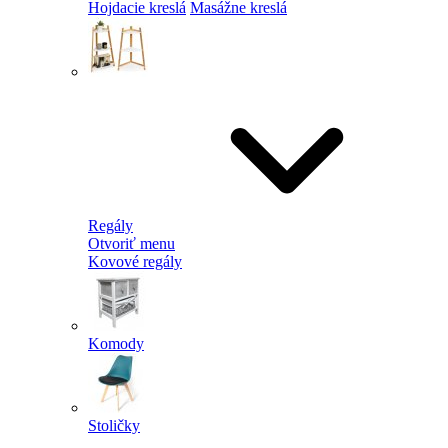
Hojdacie kreslá
Masážne kreslá
Regály
Otvoriť menu
Kovové regály
Komody
Stoličky