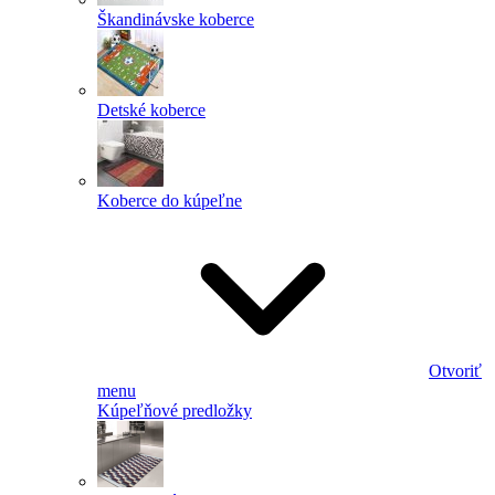
Škandinávske koberce
Detské koberce
Koberce do kúpeľne
Otvoriť
menu
Kúpeľňové predložky