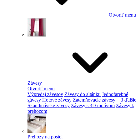
Otvoriť menu
Závesy
Otvoriť menu
Výpredaj závesov
Závesy do altánku
Jednofarebné
závesy
Hotové závesy
Zatemňovacie závesy
+ 3 ďalšie
Škandinávske závesy
Závesy s 3D motívom
Závesy k
prehozom
Prehozy na posteľ