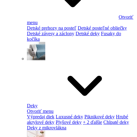
Otvoriť
menu
Detské prehozy na posteľ
Detské posteľné obliečky
Detské závesy a záclony
Detské deky
Fusaky do
kočíka
Deky
Otvoriť menu
Výpredaj diek
Luxusné deky
Piknikové deky
Hrubé
akrylové deky
Plyšové deky
+ 2 ďalšie
Chlpaté deky
Deky z mikrovlákna