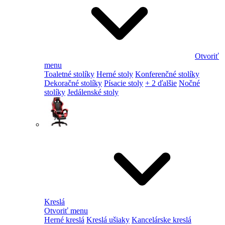
Otvoriť
menu
Toaletné stolíky
Herné stoly
Konferenčné stolíky
Dekoračné stolíky
Písacie stoly
+ 2 ďalšie
Nočné
stolíky
Jedálenské stoly
Kreslá
Otvoriť menu
Herné kreslá
Kreslá ušiaky
Kancelárske kreslá