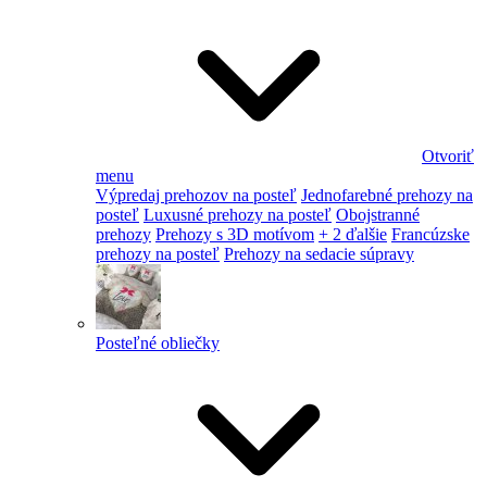
Otvoriť
menu
Výpredaj prehozov na posteľ
Jednofarebné prehozy na
posteľ
Luxusné prehozy na posteľ
Obojstranné
prehozy
Prehozy s 3D motívom
+ 2 ďalšie
Francúzske
prehozy na posteľ
Prehozy na sedacie súpravy
Posteľné obliečky