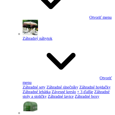
Otvoriť menu
Záhradný nábytok
Otvoriť
menu
Záhradné sety
Záhradné slnečníky
Záhradné hojdačky
Záhradné lehátka
Závesné kreslo
+ 3 ďalšie
Záhradné
stoly a stoličky
Záhradné lavice
Záhradné boxy