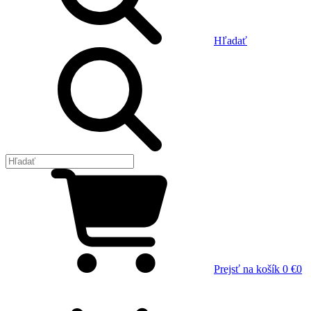
Hľadať
Prejsť na košík
0 €
0