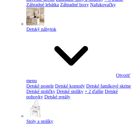
Záhradné lehátka
Záhradné boxy
Nafukovačky
Detský nábytok
Otvoriť
menu
Detské postele
Detské komody
Detské šatníkové skrine
Detské stoličky
Detské stolíky
+ 2 ďalšie
Detské
pohovky
Detské regály
Stoly a stolíky