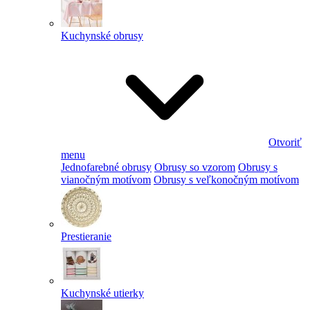
Kuchynské obrusy
Otvoriť
menu
Jednofarebné obrusy
Obrusy so vzorom
Obrusy s
vianočným motívom
Obrusy s veľkonočným motívom
Prestieranie
Kuchynské utierky