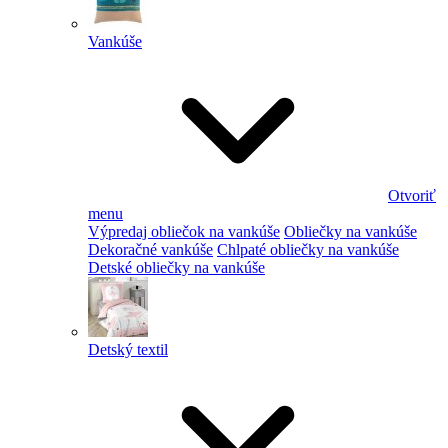
Vankúše
Otvoriť
menu
Výpredaj obliečok na vankúše
Obliečky na vankúše
Dekoračné vankúše
Chlpaté obliečky na vankúše
Detské obliečky na vankúše
Detský textil