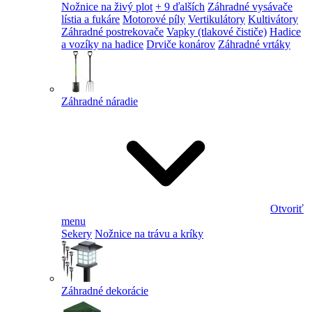
Nožnice na živý plot
+ 9 ďalších
Záhradné vysávače
lístia a fukáre
Motorové píly
Vertikulátory
Kultivátory
Záhradné postrekovače
Vapky (tlakové čističe)
Hadice
a vozíky na hadice
Drviče konárov
Záhradné vrtáky
Záhradné náradie
Otvoriť
menu
Sekery
Nožnice na trávu a kríky
Záhradné dekorácie