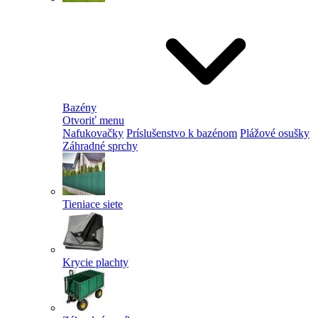
Bazény
Otvoriť menu
Nafukovačky
Príslušenstvo k bazénom
Plážové osušky
Záhradné sprchy
Tieniace siete
Krycie plachty