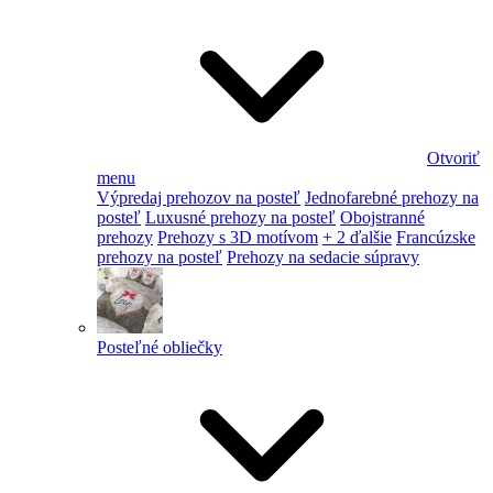
Otvoriť
menu
Výpredaj prehozov na posteľ
Jednofarebné prehozy na
posteľ
Luxusné prehozy na posteľ
Obojstranné
prehozy
Prehozy s 3D motívom
+ 2 ďalšie
Francúzske
prehozy na posteľ
Prehozy na sedacie súpravy
Posteľné obliečky