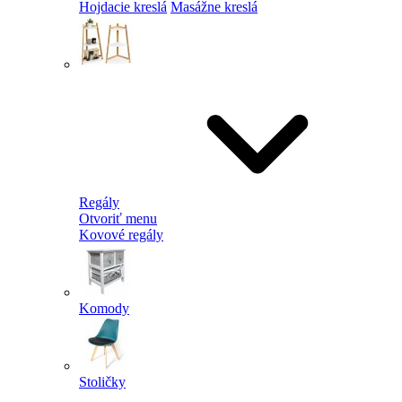
Hojdacie kreslá
Masážne kreslá
Regály
Otvoriť menu
Kovové regály
Komody
Stoličky