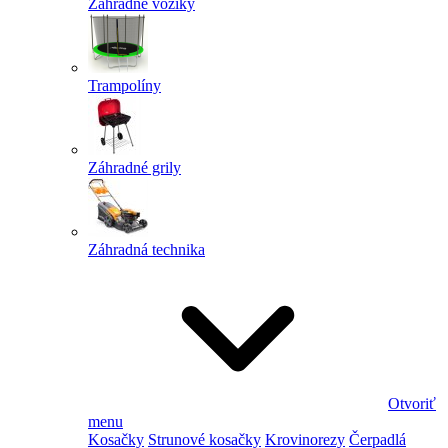
Záhradné vozíky
Trampolíny
Záhradné grily
Záhradná technika
Otvoriť
menu
Kosačky
Strunové kosačky
Krovinorezy
Čerpadlá