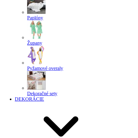
Paplóny
Župany
Pyžamové overaly
Dekoračné sety
DEKORÁCIE