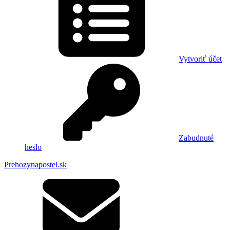
Vytvoriť účet
Zabudnuté
heslo
Prehozynapostel.sk