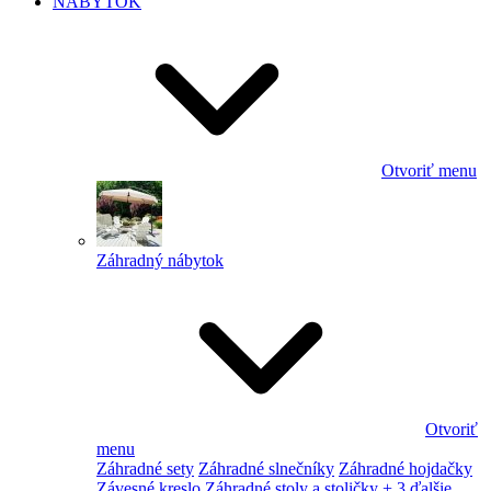
NÁBYTOK
Otvoriť menu
Záhradný nábytok
Otvoriť
menu
Záhradné sety
Záhradné slnečníky
Záhradné hojdačky
Závesné kreslo
Záhradné stoly a stoličky
+ 3 ďalšie