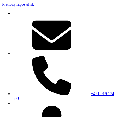
Prehozynapostel.sk
+421 919 174
300