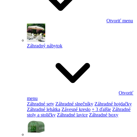
Otvoriť menu
Záhradný nábytok
Otvoriť
menu
Záhradné sety
Záhradné slnečníky
Záhradné hojdačky
Záhradné lehátka
Závesné kreslo
+ 3 ďalšie
Záhradné
stoly a stoličky
Záhradné lavice
Záhradné boxy