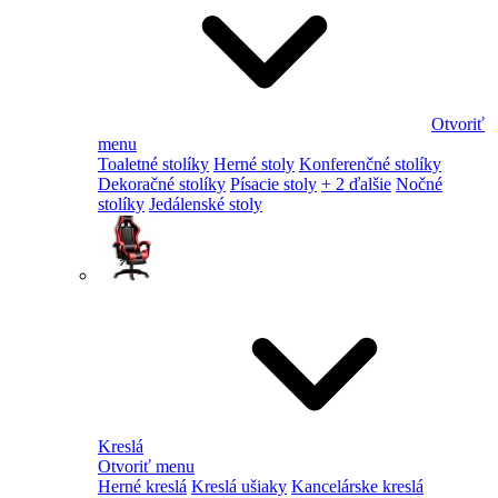
Otvoriť
menu
Toaletné stolíky
Herné stoly
Konferenčné stolíky
Dekoračné stolíky
Písacie stoly
+ 2 ďalšie
Nočné
stolíky
Jedálenské stoly
Kreslá
Otvoriť menu
Herné kreslá
Kreslá ušiaky
Kancelárske kreslá