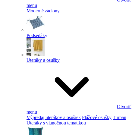
menu
Moderné záclony
Podsedáky
Uteráky a osušky
Otvoriť
menu
Výpredaj uterákov a osušiek
Plážové osušky
Turban
Uteráky s vianočnou tematikou