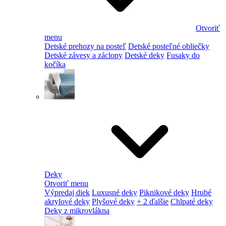
Otvoriť
menu
Detské prehozy na posteľ
Detské posteľné obliečky
Detské závesy a záclony
Detské deky
Fusaky do
kočíka
Deky
Otvoriť menu
Výpredaj diek
Luxusné deky
Piknikové deky
Hrubé
akrylové deky
Plyšové deky
+ 2 ďalšie
Chlpaté deky
Deky z mikrovlákna