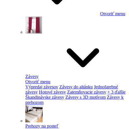
Otvoriť menu
Závesy
Otvoriť menu
Výpredaj závesov
Závesy do altánku
Jednofarebné
závesy
Hotové závesy
Zatemňovacie závesy
+ 3 ďalšie
Škandinávske závesy
Závesy s 3D motívom
Závesy k
prehozom
Prehozy na posteľ