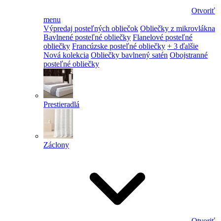
Otvoriť
menu
Výpredaj posteľných obliečok
Obliečky z mikrovlákna
Bavlnené posteľné obliečky
Flanelové posteľné
obliečky
Francúzske posteľné obliečky
+ 3 ďalšie
Nová kolekcia
Obliečky bavlnený satén
Obojstranné
posteľné obliečky
Prestieradlá
Záclony
Otvoriť