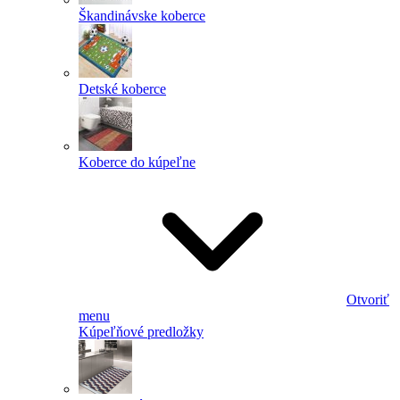
Škandinávske koberce
Detské koberce
Koberce do kúpeľne
Otvoriť
menu
Kúpeľňové predložky