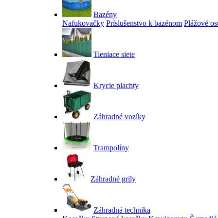
Bazény
Nafukovačky
Príslušenstvo k bazénom
Plážové os
Tieniace siete
Krycie plachty
Záhradné vozíky
Trampolíny
Záhradné grily
Záhradná technika