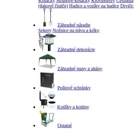
Kosačky
Strunové kosačky
Krovinorezy
Čerpadlá
(tlakové čističe)
Hadice a vozíky na hadice
Drviče
Záhradné náradie
Sekery
Nožnice na trávu a kríky
Záhradné dekorácie
Záhradné stany a altány
Poštové schránky
Kotlíky a kotliny
Ostatné