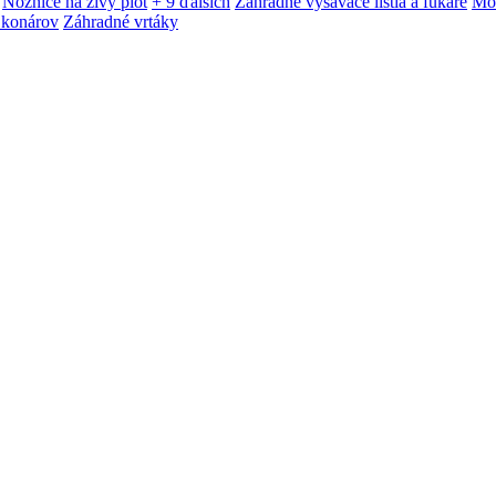
Nožnice na živý plot
+ 9 ďalších
Záhradné vysávače lístia a fukáre
Mot
 konárov
Záhradné vrtáky