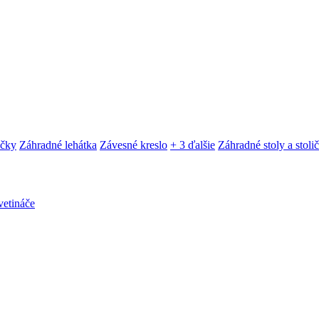
ačky
Záhradné lehátka
Závesné kreslo
+ 3 ďalšie
Záhradné stoly a stoli
etináče