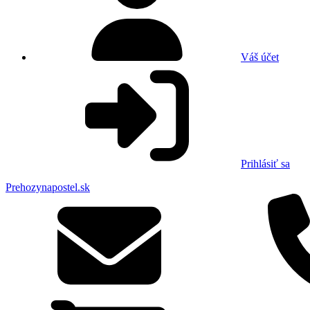
Váš účet
Prihlásiť sa
Prehozynapostel.sk