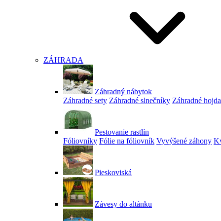
ZÁHRADA
Záhradný nábytok
Záhradné sety
Záhradné slnečníky
Záhradné hojd
Pestovanie rastlín
Fóliovníky
Fólie na fóliovník
Vyvýšené záhony
Kv
Pieskoviská
Závesy do altánku