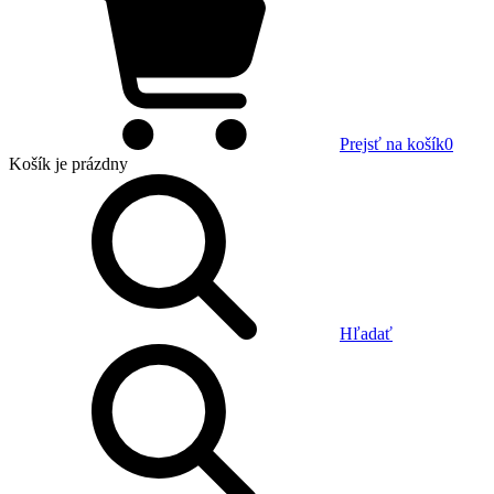
Prejsť na košík
0
Košík
je prázdny
Hľadať