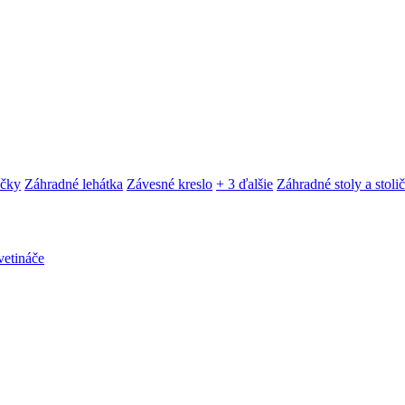
ačky
Záhradné lehátka
Závesné kreslo
+ 3 ďalšie
Záhradné stoly a stoli
etináče