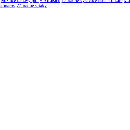
Nožnice na živý plot
+ 9 ďalších
Záhradné vysávače lístia a fukáre
Mot
 konárov
Záhradné vrtáky