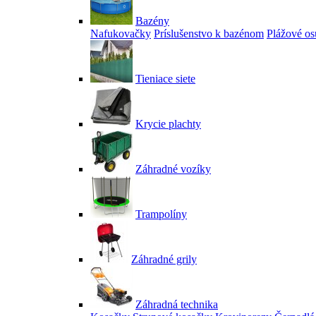
Bazény
Nafukovačky
Príslušenstvo k bazénom
Plážové os
Tieniace siete
Krycie plachty
Záhradné vozíky
Trampolíny
Záhradné grily
Záhradná technika