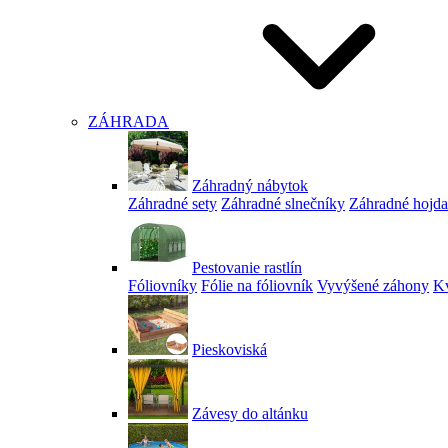
ZÁHRADA
Záhradný nábytok
Záhradné sety
Záhradné slnečníky
Záhradné hojd
Pestovanie rastlín
Fóliovníky
Fólie na fóliovník
Vyvýšené záhony
Kv
Pieskoviská
Závesy do altánku