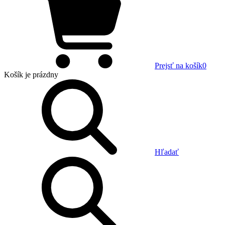
Prejsť na košík
0
Košík
je prázdny
Hľadať