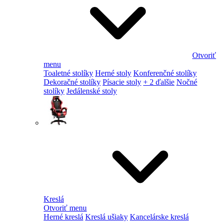
Otvoriť
menu
Toaletné stolíky
Herné stoly
Konferenčné stolíky
Dekoračné stolíky
Písacie stoly
+ 2 ďalšie
Nočné
stolíky
Jedálenské stoly
Kreslá
Otvoriť menu
Herné kreslá
Kreslá ušiaky
Kancelárske kreslá