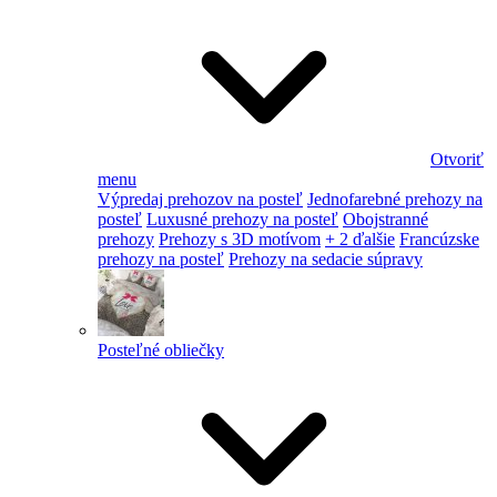
Otvoriť
menu
Výpredaj prehozov na posteľ
Jednofarebné prehozy na
posteľ
Luxusné prehozy na posteľ
Obojstranné
prehozy
Prehozy s 3D motívom
+ 2 ďalšie
Francúzske
prehozy na posteľ
Prehozy na sedacie súpravy
Posteľné obliečky