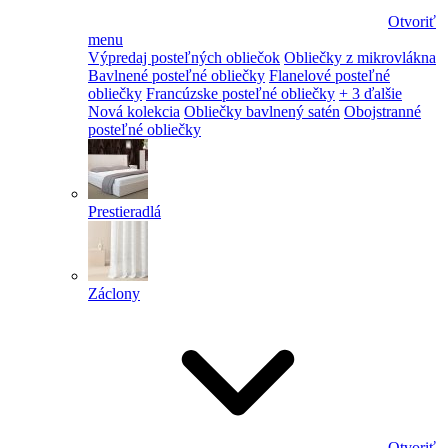
Otvoriť
menu
Výpredaj posteľných obliečok
Obliečky z mikrovlákna
Bavlnené posteľné obliečky
Flanelové posteľné
obliečky
Francúzske posteľné obliečky
+ 3 ďalšie
Nová kolekcia
Obliečky bavlnený satén
Obojstranné
posteľné obliečky
Prestieradlá
Záclony
Otvoriť