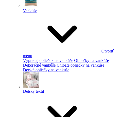
Vankúše
Otvoriť
menu
Výpredaj obliečok na vankúše
Obliečky na vankúše
Dekoračné vankúše
Chlpaté obliečky na vankúše
Detské obliečky na vankúše
Detský textil