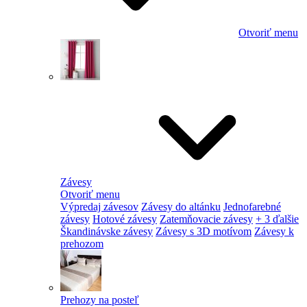
Otvoriť menu
Závesy
Otvoriť menu
Výpredaj závesov
Závesy do altánku
Jednofarebné
závesy
Hotové závesy
Zatemňovacie závesy
+ 3 ďalšie
Škandinávske závesy
Závesy s 3D motívom
Závesy k
prehozom
Prehozy na posteľ