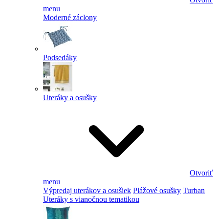
menu
Moderné záclony
Podsedáky
Uteráky a osušky
Otvoriť
menu
Výpredaj uterákov a osušiek
Plážové osušky
Turban
Uteráky s vianočnou tematikou