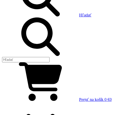
Hľadať
Prejsť na košík
0 €
0