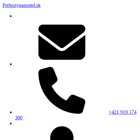
Prehozynapostel.sk
+421 919 174
300