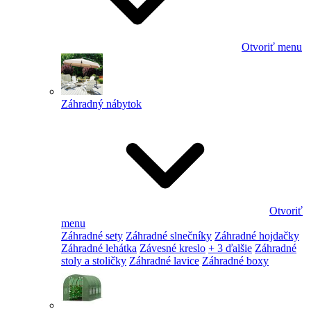
Otvoriť menu
Záhradný nábytok
Otvoriť
menu
Záhradné sety
Záhradné slnečníky
Záhradné hojdačky
Záhradné lehátka
Závesné kreslo
+ 3 ďalšie
Záhradné
stoly a stoličky
Záhradné lavice
Záhradné boxy