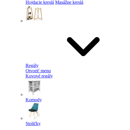
Hojdacie kreslá
Masážne kreslá
Regály
Otvoriť menu
Kovové regály
Komody
Stoličky