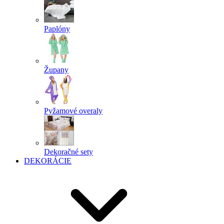
Paplóny
Župany
Pyžamové overaly
Dekoračné sety
DEKORÁCIE