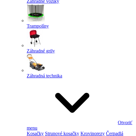
Záhradné vozíky
Trampolíny
Záhradné grily
Záhradná technika
Otvoriť
menu
Kosačky
Strunové kosačky
Krovinorezy
Čerpadlá