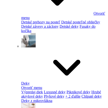
Otvoriť
menu
Detské prehozy na posteľ
Detské posteľné obliečky
Detské závesy a záclony
Detské deky
Fusaky do
kočíka
Deky
Otvoriť menu
Výpredaj diek
Luxusné deky
Piknikové deky
Hrubé
akrylové deky
Plyšové deky
+ 2 ďalšie
Chlpaté deky
Deky z mikrovlákna