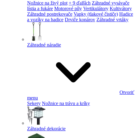
Nožnice na živý plot
+ 9 ďalších
Záhradné vysávače
lístia a fukáre
Motorové píly
Vertikulátory
Kultivátory
Záhradné postrekovače
Vapky (tlakové čističe)
Hadice
a vozíky na hadice
Drviče konárov
Záhradné vrtáky
Záhradné náradie
Otvoriť
menu
Sekery
Nožnice na trávu a kríky
Záhradné dekorácie