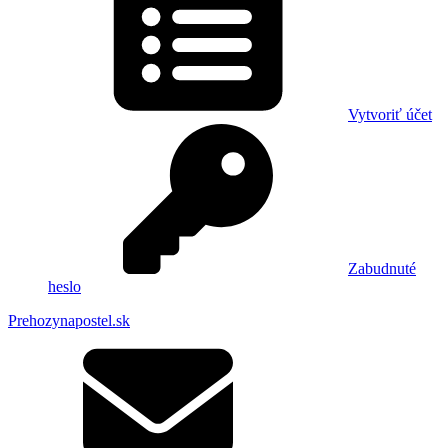
Vytvoriť účet
Zabudnuté
heslo
Prehozynapostel.sk