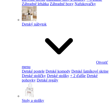
Záhradné lehátka
Záhradné boxy
Nafukovačky
Detský nábytok
Otvoriť
menu
Detské postele
Detské komody
Detské šatníkové skrine
Detské stoličky
Detské stolíky
+ 2 ďalšie
Detské
pohovky
Detské regály
Stoly a stolíky