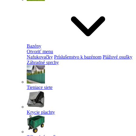
Bazény
Otvoriť menu
Nafukovačky
Príslušenstvo k bazénom
Plážové osušky
Záhradné sprchy
Tieniace siete
Krycie plachty