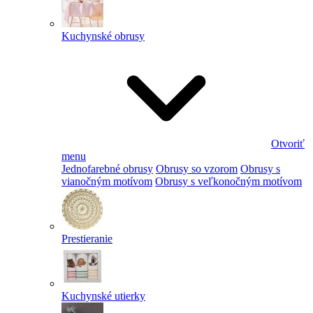
Kuchynské obrusy
Otvoriť
menu
Jednofarebné obrusy
Obrusy so vzorom
Obrusy s
vianočným motívom
Obrusy s veľkonočným motívom
Prestieranie
Kuchynské utierky