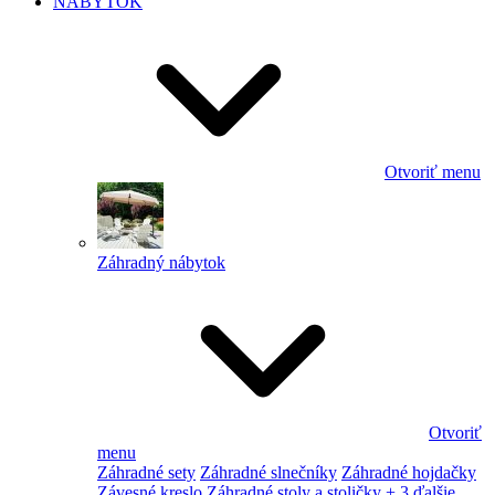
NÁBYTOK
Otvoriť menu
Záhradný nábytok
Otvoriť
menu
Záhradné sety
Záhradné slnečníky
Záhradné hojdačky
Závesné kreslo
Záhradné stoly a stoličky
+ 3 ďalšie