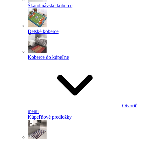
Škandinávske koberce
Detské koberce
Koberce do kúpeľne
Otvoriť
menu
Kúpeľňové predložky