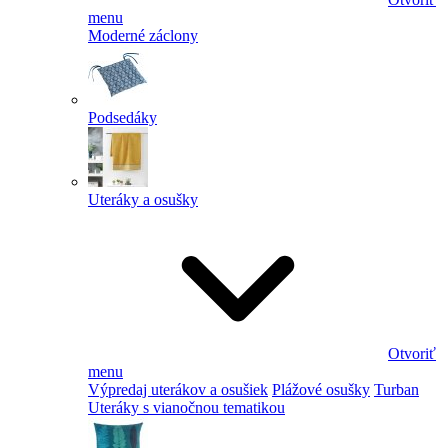
menu
Moderné záclony
Podsedáky
Uteráky a osušky
Otvoriť
menu
Výpredaj uterákov a osušiek
Plážové osušky
Turban
Uteráky s vianočnou tematikou