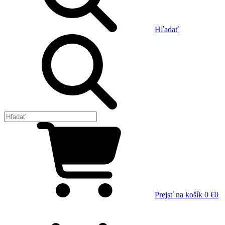
Hľadať
Prejsť na košík
0 €
0