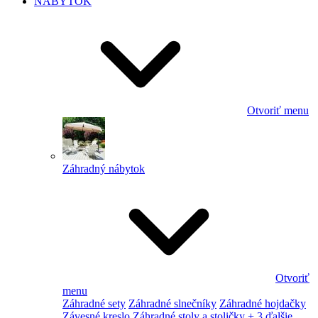
NÁBYTOK
Otvoriť menu
Záhradný nábytok
Otvoriť
menu
Záhradné sety
Záhradné slnečníky
Záhradné hojdačky
Závesné kreslo
Záhradné stoly a stoličky
+ 3 ďalšie