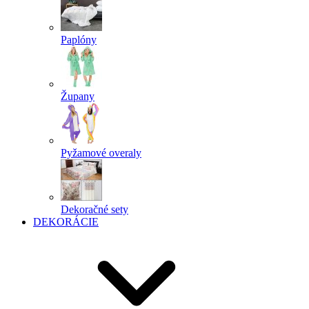
Paplóny
Župany
Pyžamové overaly
Dekoračné sety
DEKORÁCIE