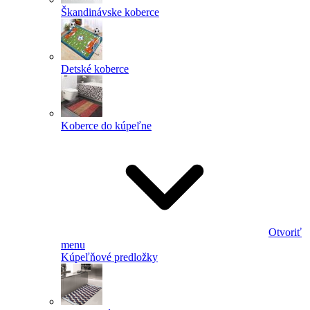
Škandinávske koberce
Detské koberce
Koberce do kúpeľne
Otvoriť
menu
Kúpeľňové predložky