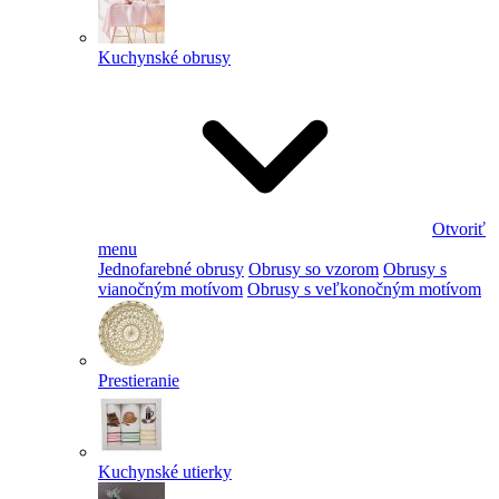
Kuchynské obrusy
Otvoriť
menu
Jednofarebné obrusy
Obrusy so vzorom
Obrusy s
vianočným motívom
Obrusy s veľkonočným motívom
Prestieranie
Kuchynské utierky