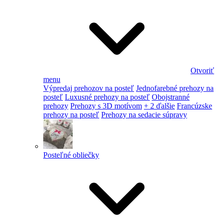
Otvoriť
menu
Výpredaj prehozov na posteľ
Jednofarebné prehozy na
posteľ
Luxusné prehozy na posteľ
Obojstranné
prehozy
Prehozy s 3D motívom
+ 2 ďalšie
Francúzske
prehozy na posteľ
Prehozy na sedacie súpravy
Posteľné obliečky