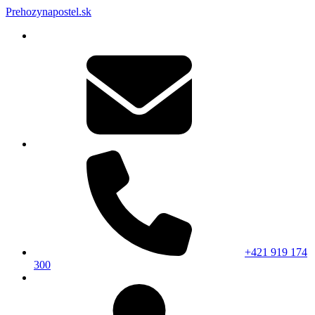
Prehozynapostel.sk
+421 919 174
300