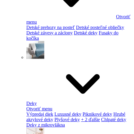
Otvoriť
menu
Detské prehozy na posteľ
Detské posteľné obliečky
Detské závesy a záclony
Detské deky
Fusaky do
kočíka
Deky
Otvoriť menu
Výpredaj diek
Luxusné deky
Piknikové deky
Hrubé
akrylové deky
Plyšové deky
+ 2 ďalšie
Chlpaté deky
Deky z mikrovlákna