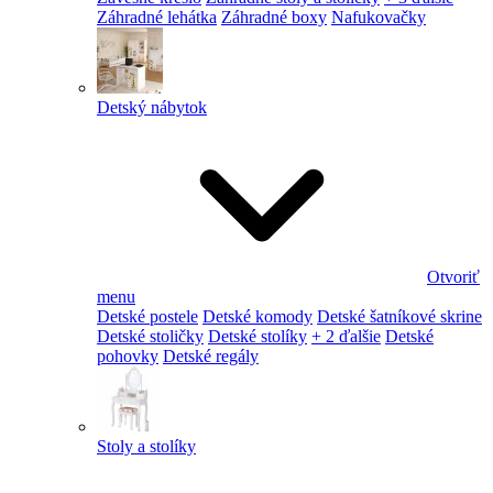
Záhradné lehátka
Záhradné boxy
Nafukovačky
Detský nábytok
Otvoriť
menu
Detské postele
Detské komody
Detské šatníkové skrine
Detské stoličky
Detské stolíky
+ 2 ďalšie
Detské
pohovky
Detské regály
Stoly a stolíky