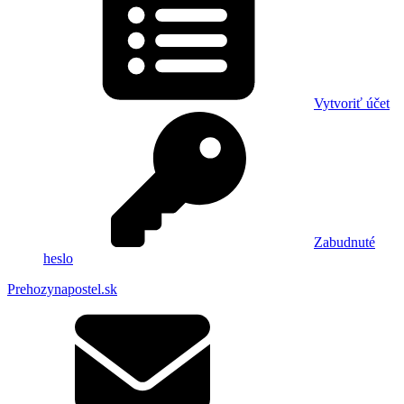
Vytvoriť účet
Zabudnuté
heslo
Prehozynapostel.sk