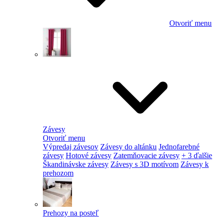
Otvoriť menu
Závesy
Otvoriť menu
Výpredaj závesov
Závesy do altánku
Jednofarebné
závesy
Hotové závesy
Zatemňovacie závesy
+ 3 ďalšie
Škandinávske závesy
Závesy s 3D motívom
Závesy k
prehozom
Prehozy na posteľ