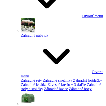
Otvoriť menu
Záhradný nábytok
Otvoriť
menu
Záhradné sety
Záhradné slnečníky
Záhradné hojdačky
Záhradné lehátka
Závesné kreslo
+ 3 ďalšie
Záhradné
stoly a stoličky
Záhradné lavice
Záhradné boxy