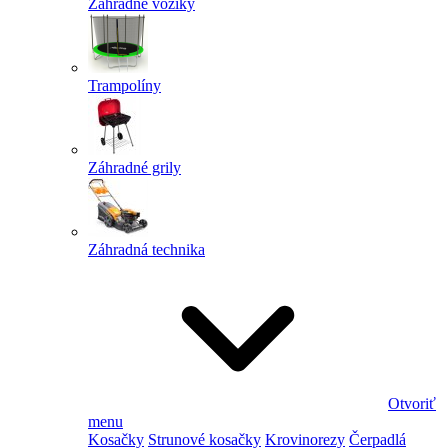
Záhradné vozíky
Trampolíny
Záhradné grily
Záhradná technika
Otvoriť
menu
Kosačky
Strunové kosačky
Krovinorezy
Čerpadlá