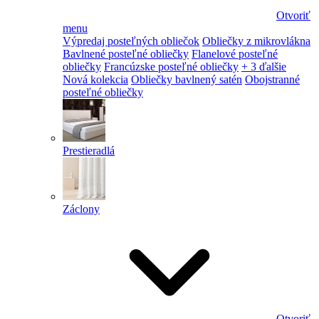
Otvoriť
menu
Výpredaj posteľných obliečok
Obliečky z mikrovlákna
Bavlnené posteľné obliečky
Flanelové posteľné
obliečky
Francúzske posteľné obliečky
+ 3 ďalšie
Nová kolekcia
Obliečky bavlnený satén
Obojstranné
posteľné obliečky
Prestieradlá
Záclony
Otvoriť