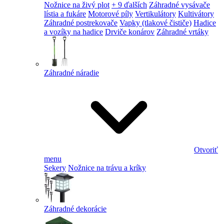
Nožnice na živý plot
+ 9 ďalších
Záhradné vysávače
lístia a fukáre
Motorové píly
Vertikulátory
Kultivátory
Záhradné postrekovače
Vapky (tlakové čističe)
Hadice
a vozíky na hadice
Drviče konárov
Záhradné vrtáky
Záhradné náradie
Otvoriť
menu
Sekery
Nožnice na trávu a kríky
Záhradné dekorácie