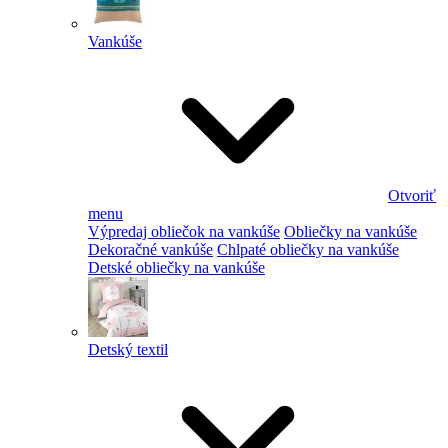
Vankúše
Otvoriť
menu
Výpredaj obliečok na vankúše
Obliečky na vankúše
Dekoračné vankúše
Chlpaté obliečky na vankúše
Detské obliečky na vankúše
Detský textil