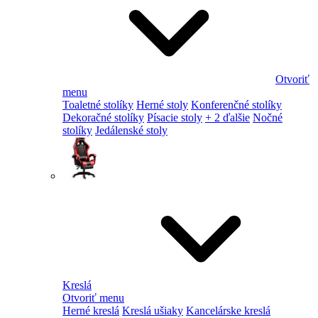
Otvoriť
menu
Toaletné stolíky
Herné stoly
Konferenčné stolíky
Dekoračné stolíky
Písacie stoly
+ 2 ďalšie
Nočné
stolíky
Jedálenské stoly
Kreslá
Otvoriť menu
Herné kreslá
Kreslá ušiaky
Kancelárske kreslá