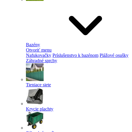
Bazény
Otvoriť menu
Nafukovačky
Príslušenstvo k bazénom
Plážové osušky
Záhradné sprchy
Tieniace siete
Krycie plachty