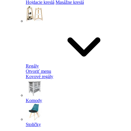
Hojdacie kreslá
Masážne kreslá
Regály
Otvoriť menu
Kovové regály
Komody
Stoličky