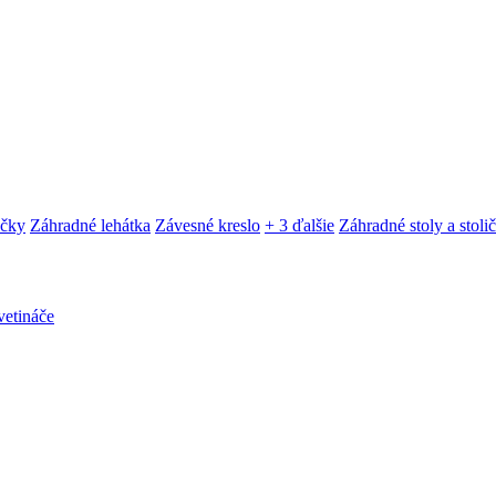
ačky
Záhradné lehátka
Závesné kreslo
+ 3 ďalšie
Záhradné stoly a stoli
etináče