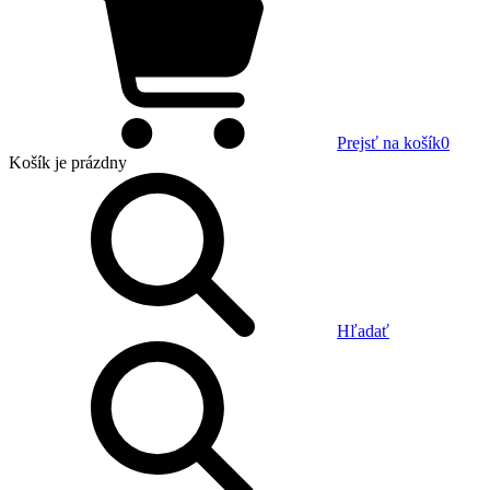
Prejsť na košík
0
Košík
je prázdny
Hľadať