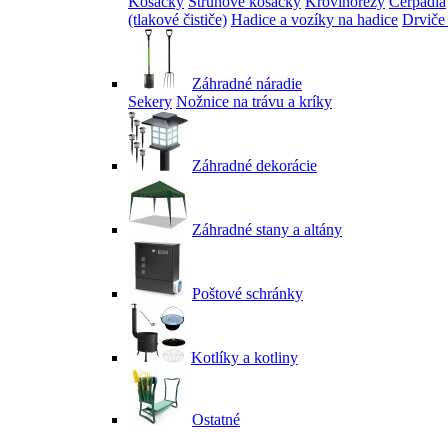
Kosačky
Strunové kosačky
Krovinorezy
Čerpadlá
(tlakové čističe)
Hadice a vozíky na hadice
Drviče
Záhradné náradie
Sekery
Nožnice na trávu a kríky
Záhradné dekorácie
Záhradné stany a altány
Poštové schránky
Kotlíky a kotliny
Ostatné