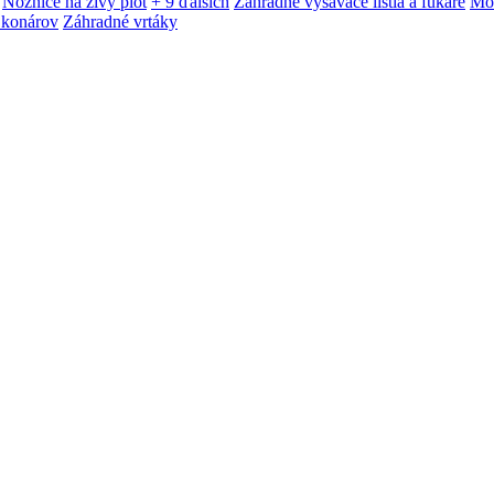
Nožnice na živý plot
+ 9 ďalších
Záhradné vysávače lístia a fukáre
Mot
 konárov
Záhradné vrtáky