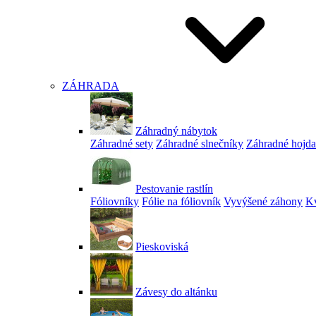
ZÁHRADA
Záhradný nábytok
Záhradné sety
Záhradné slnečníky
Záhradné hojd
Pestovanie rastlín
Fóliovníky
Fólie na fóliovník
Vyvýšené záhony
Kv
Pieskoviská
Závesy do altánku