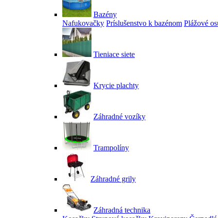
Bazény
Nafukovačky
Príslušenstvo k bazénom
Plážové os
Tieniace siete
Krycie plachty
Záhradné vozíky
Trampolíny
Záhradné grily
Záhradná technika