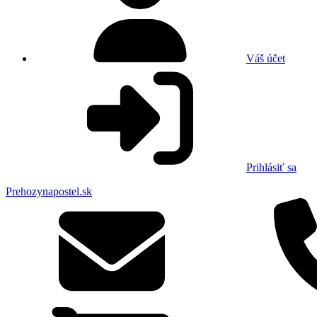
Váš účet
Prihlásiť sa
Prehozynapostel.sk