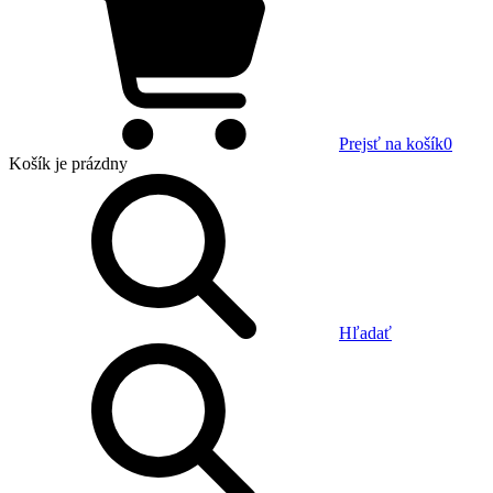
Prejsť na košík
0
Košík
je prázdny
Hľadať