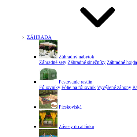
ZÁHRADA
Záhradný nábytok
Záhradné sety
Záhradné slnečníky
Záhradné hojd
Pestovanie rastlín
Fóliovníky
Fólie na fóliovník
Vyvýšené záhony
Kv
Pieskoviská
Závesy do altánku