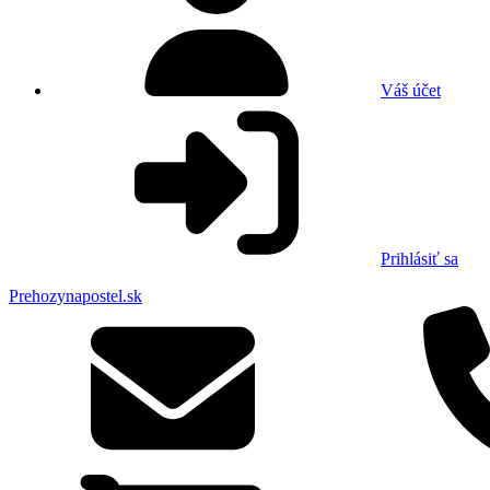
Váš účet
Prihlásiť sa
Prehozynapostel.sk