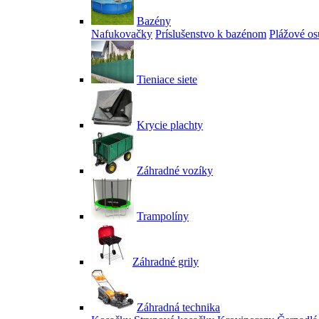
Bazény
Nafukovačky
Príslušenstvo k bazénom
Plážové os
Tieniace siete
Krycie plachty
Záhradné vozíky
Trampolíny
Záhradné grily
Záhradná technika