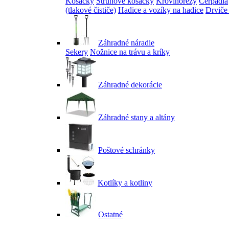
Kosačky
Strunové kosačky
Krovinorezy
Čerpadlá
(tlakové čističe)
Hadice a vozíky na hadice
Drviče
Záhradné náradie
Sekery
Nožnice na trávu a kríky
Záhradné dekorácie
Záhradné stany a altány
Poštové schránky
Kotlíky a kotliny
Ostatné