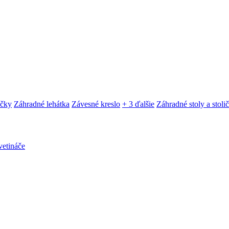
ačky
Záhradné lehátka
Závesné kreslo
+ 3 ďalšie
Záhradné stoly a stoli
etináče