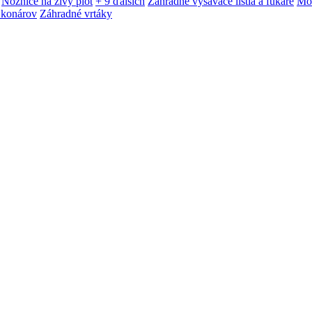
Nožnice na živý plot
+ 9 ďalších
Záhradné vysávače lístia a fukáre
Mot
 konárov
Záhradné vrtáky