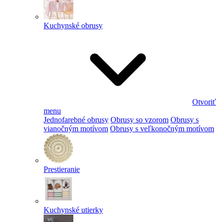
Kuchynské obrusy
Otvoriť
menu
Jednofarebné obrusy
Obrusy so vzorom
Obrusy s
vianočným motívom
Obrusy s veľkonočným motívom
Prestieranie
Kuchynské utierky