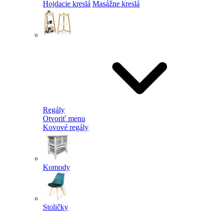
Hojdacie kreslá
Masážne kreslá
Regály
Otvoriť menu
Kovové regály
Komody
Stoličky