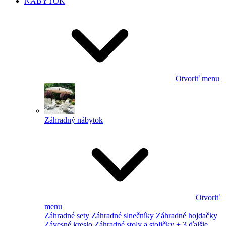
NÁBYTOK
Otvoriť menu
Záhradný nábytok
Otvoriť
menu
Záhradné sety
Záhradné slnečníky
Záhradné hojdačky
Závesné kreslo
Záhradné stoly a stoličky
+ 3 ďalšie