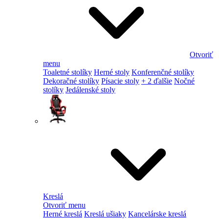
Otvoriť
menu
Toaletné stolíky
Herné stoly
Konferenčné stolíky
Dekoračné stolíky
Písacie stoly
+ 2 ďalšie
Nočné
stolíky
Jedálenské stoly
Kreslá
Otvoriť menu
Herné kreslá
Kreslá ušiaky
Kancelárske kreslá