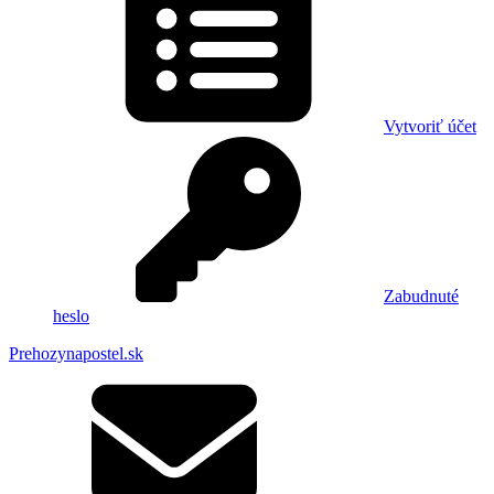
Vytvoriť účet
Zabudnuté
heslo
Prehozynapostel.sk