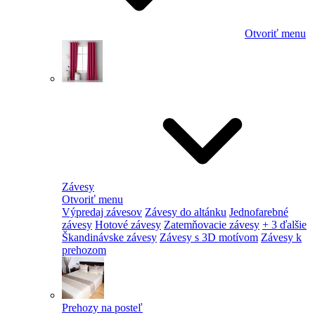
Otvoriť menu
Závesy
Otvoriť menu
Výpredaj závesov
Závesy do altánku
Jednofarebné
závesy
Hotové závesy
Zatemňovacie závesy
+ 3 ďalšie
Škandinávske závesy
Závesy s 3D motívom
Závesy k
prehozom
Prehozy na posteľ