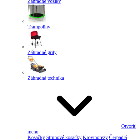
Záhradné vozíky
Trampolíny
Záhradné grily
Záhradná technika
Otvoriť
menu
Kosačky
Strunové kosačky
Krovinorezy
Čerpadlá