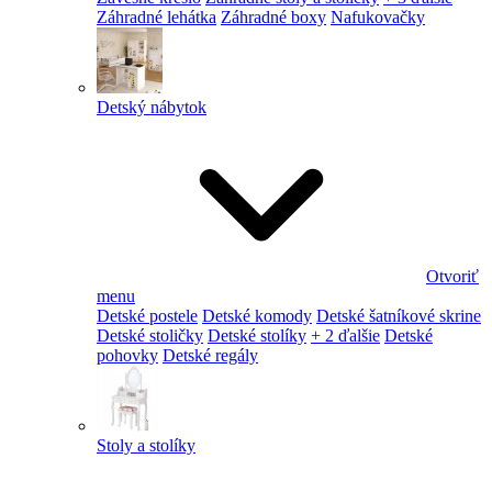
Záhradné lehátka
Záhradné boxy
Nafukovačky
Detský nábytok
Otvoriť
menu
Detské postele
Detské komody
Detské šatníkové skrine
Detské stoličky
Detské stolíky
+ 2 ďalšie
Detské
pohovky
Detské regály
Stoly a stolíky