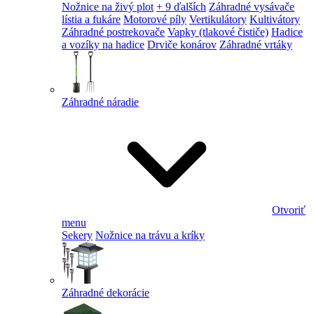
Nožnice na živý plot
+ 9 ďalších
Záhradné vysávače
lístia a fukáre
Motorové píly
Vertikulátory
Kultivátory
Záhradné postrekovače
Vapky (tlakové čističe)
Hadice
a vozíky na hadice
Drviče konárov
Záhradné vrtáky
Záhradné náradie
Otvoriť
menu
Sekery
Nožnice na trávu a kríky
Záhradné dekorácie