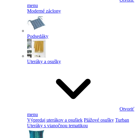
menu
Moderné záclony
Podsedáky
Uteráky a osušky
Otvoriť
menu
Výpredaj uterákov a osušiek
Plážové osušky
Turban
Uteráky s vianočnou tematikou