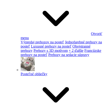
Otvoriť
menu
Výpredaj prehozov na posteľ
Jednofarebné prehozy na
posteľ
Luxusné prehozy na posteľ
Obojstranné
prehozy
Prehozy s 3D motívom
+ 2 ďalšie
Francúzske
prehozy na posteľ
Prehozy na sedacie súpravy
Posteľné obliečky