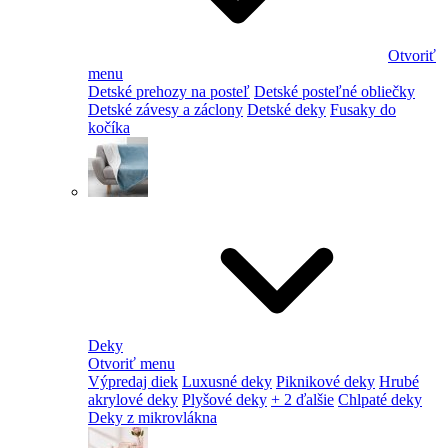
Otvoriť
menu
Detské prehozy na posteľ
Detské posteľné obliečky
Detské závesy a záclony
Detské deky
Fusaky do
kočíka
Deky
Otvoriť menu
Výpredaj diek
Luxusné deky
Piknikové deky
Hrubé
akrylové deky
Plyšové deky
+ 2 ďalšie
Chlpaté deky
Deky z mikrovlákna