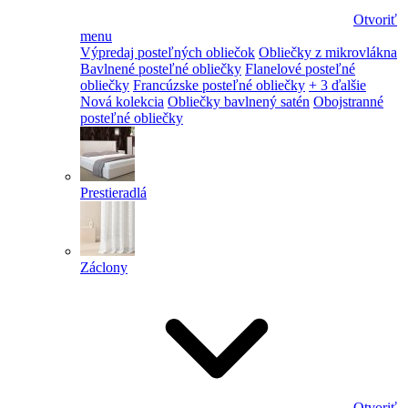
Otvoriť
menu
Výpredaj posteľných obliečok
Obliečky z mikrovlákna
Bavlnené posteľné obliečky
Flanelové posteľné
obliečky
Francúzske posteľné obliečky
+ 3 ďalšie
Nová kolekcia
Obliečky bavlnený satén
Obojstranné
posteľné obliečky
Prestieradlá
Záclony
Otvoriť