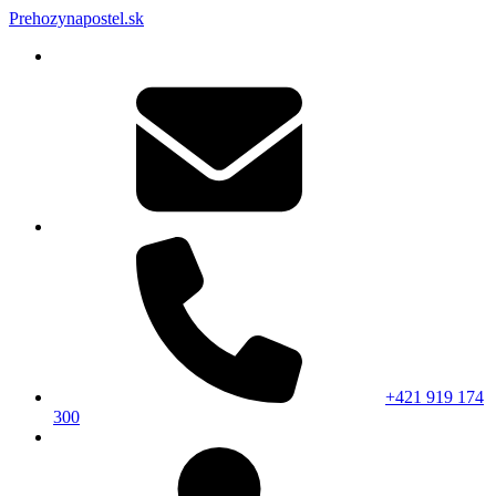
Prehozynapostel.sk
+421 919 174
300