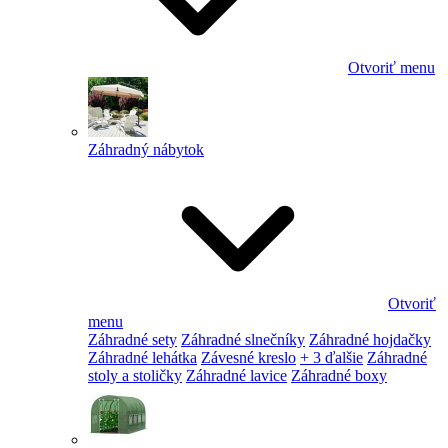
Otvoriť menu
Záhradný nábytok
Otvoriť
menu
Záhradné sety
Záhradné slnečníky
Záhradné hojdačky
Záhradné lehátka
Závesné kreslo
+ 3 ďalšie
Záhradné
stoly a stoličky
Záhradné lavice
Záhradné boxy