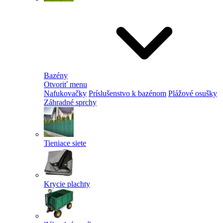
Bazény
Otvoriť menu
Nafukovačky
Príslušenstvo k bazénom
Plážové osušky
Záhradné sprchy
Tieniace siete
Krycie plachty