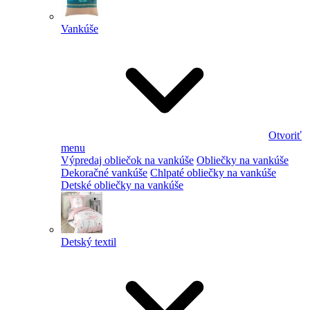
Vankúše
Otvoriť
menu
Výpredaj obliečok na vankúše
Obliečky na vankúše
Dekoračné vankúše
Chlpaté obliečky na vankúše
Detské obliečky na vankúše
Detský textil