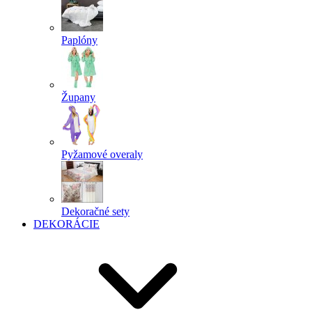
Paplóny
Župany
Pyžamové overaly
Dekoračné sety
DEKORÁCIE