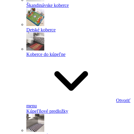
Škandinávske koberce
Detské koberce
Koberce do kúpeľne
Otvoriť
menu
Kúpeľňové predložky