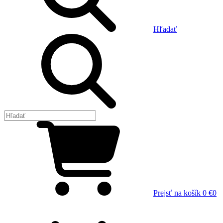
Hľadať
Prejsť na košík
0 €
0